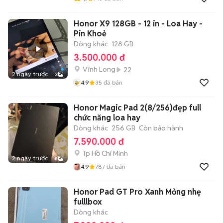
Honor X9 128GB - 12 in - Loa Hay -
Pin Khoẻ
Dòng khác
128 GB
3.500.000 đ
Vĩnh Long
22
2 ngày trước
3
4.9
35
đã bán
Honor Magic Pad 2(8/256)đẹp full
chức năng loa hay
Dòng khác
256 GB
Còn bảo hành
7.590.000 đ
Tp Hồ Chí Minh
2 ngày trước
6
4.9
787
đã bán
Honor Pad GT Pro Xanh Mỏng nhẹ
fulllbox
Dòng khác