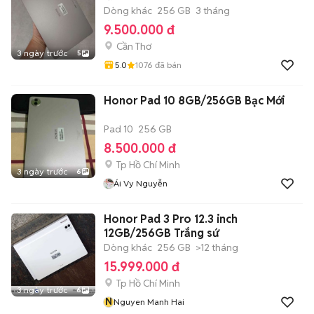
Dòng khác
256 GB
3 tháng
9.500.000 đ
Cần Thơ
3 ngày trước
5
5.0
1076
đã bán
Honor Pad 10 8GB/256GB Bạc Mới
Pad 10
256 GB
8.500.000 đ
Tp Hồ Chí Minh
3 ngày trước
6
Ái Vy Nguyễn
Honor Pad 3 Pro 12.3 inch
12GB/256GB Trắng sứ
Dòng khác
256 GB
>12 tháng
15.999.000 đ
Tp Hồ Chí Minh
3 ngày trước
6
N
Nguyen Manh Hai