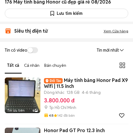
176 Máy tính bảng Honor cũ đẹp giá rẻ 08/2026
Lưu tìm kiếm
Siêu thị điện tử
Xem Cửa hàng
Tin có video
Tin mới nhất
Tất cả
Cá nhân
Bán chuyên
Máy tính bảng Honor Pad X9
Wifi | 11.5 inch
Dòng khác
128 GB
4-6 tháng
3.800.000 đ
Tp Hồ Chí Minh
Tin ưu tiên
5
4.8
142
đã bán
Honor Pad GT Pro 12.3 inch