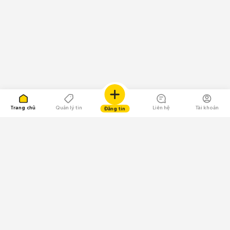
Trang chủ
Quản lý tin
Liên hệ
Tài khoản
Đăng tin
109.000 Bình chọn
Tải ứng dụng Chợ Tốt