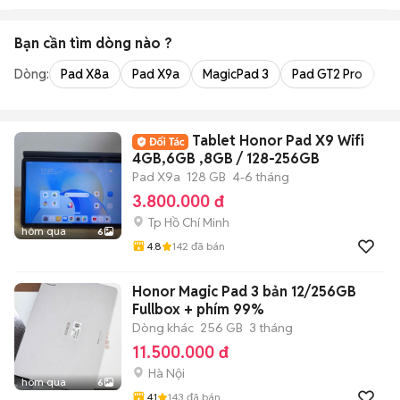
Bạn cần tìm
dòng
nào ?
Dòng:
Pad X8a
Pad X9a
MagicPad 3
Pad GT2 Pro
Pa
Tablet Honor Pad X9 Wifi
4GB,6GB ,8GB / 128-256GB
Pad X9a
128 GB
4-6 tháng
3.800.000 đ
Tp Hồ Chí Minh
hôm qua
6
4.8
142
đã bán
Honor Magic Pad 3 bản 12/256GB
Fullbox + phím 99%
Dòng khác
256 GB
3 tháng
11.500.000 đ
Hà Nội
hôm qua
6
4.1
143
đã bán