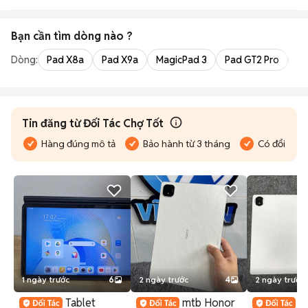
Bạn cần tìm
dòng
nào ?
Dòng:
Pad X8a
Pad X9a
MagicPad 3
Pad GT2 Pro
Pa
Tin đăng từ Đối Tác Chợ Tốt
Hàng đúng mô tả
Bảo hành từ 3 tháng
Có đổi trả
1 ngày trước
6
2 ngày trước
4
2 ngày trước
Tablet
mtb Honor
T