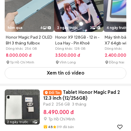
hôm qua
6
1
2 ngày trước
3
1
4 ngày trước
Honor Magic Pad 2 OLED
Honor X9 128GB - 12 in -
Máy tính bản
BH 3 tháng fullbox
Loa Hay - Pin Khoẻ
X7 64gb wifi 
Dòng khác 256 GB
Dòng khác 128 GB
Dòng khác
8.000.000 đ
3.500.000 đ
2.400.000 đ
Tp Hồ Chí Minh
Vĩnh Long
Đồng Nai
Xem tin có video
Tablet Honor Magic Pad 2
12.3 inch (12/256GB)
Pad 2
256 GB
3 tháng
8.490.000 đ
Tp Hồ Chí Minh
2 ngày trước
3
4.8
319
đã bán