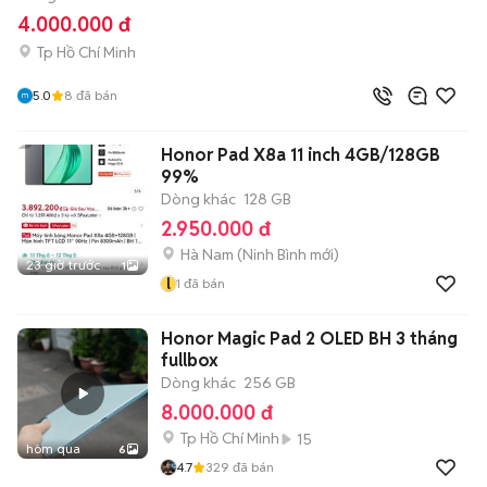
4.000.000 đ
Tp Hồ Chí Minh
5.0
8
đã bán
Honor Pad X8a 11 inch 4GB/128GB
99%
Dòng khác
128 GB
2.950.000 đ
Hà Nam
(
Ninh Bình
mới)
23 giờ trước
1
l
1
đã bán
Honor Magic Pad 2 OLED BH 3 tháng
fullbox
Dòng khác
256 GB
8.000.000 đ
Tp Hồ Chí Minh
15
hôm qua
6
4.7
329
đã bán