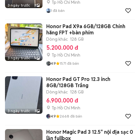
Tp Hồ Chí Minh
3 ngày trước
2
1
đã bán
Honor Pad X9a 6GB/128GB Chính
hãng FPT +bàn phím
Dòng khác
128 GB
5.200.000 đ
Tp Hồ Chí Minh
3 ngày trước
5
4.9
1571
đã bán
Honor Pad GT Pro 12.3 inch
8GB/128GB Trắng
Dòng khác
128 GB
6.900.000 đ
Tp Hồ Chí Minh
3 ngày trước
3
4.9
2668
đã bán
Honor Magic Pad 3 12.5" nội địa sạc 0
lần fullbox