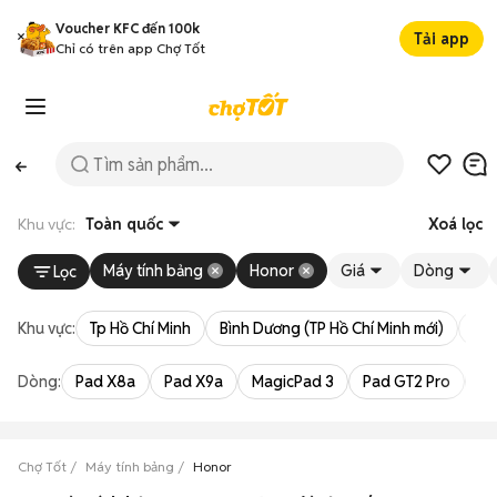
Voucher KFC đến 100k
Tải app
Chỉ có trên app Chợ Tốt
Khu vực:
Toàn quốc
Xoá lọc
Máy tính bảng
Honor
Giá
Dòng
Lọc
Khu vực:
Tp Hồ Chí Minh
Bình Dương (TP Hồ Chí Minh mới)
Bà 
Dòng:
Pad X8a
Pad X9a
MagicPad 3
Pad GT2 Pro
Pa
Chợ Tốt
Máy tính bảng
Honor