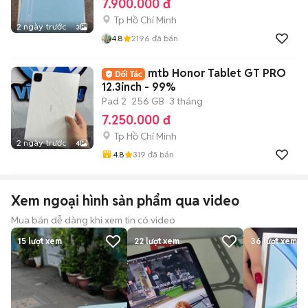
7.900.000 đ
Tp Hồ Chí Minh
2 ngày trước
3
4.8
2196
đã bán
mtb Honor Tablet GT PRO
12.3inch - 99%
Pad 2
256 GB
3 tháng
7.250.000 đ
Tp Hồ Chí Minh
2 ngày trước
4
4.8
319
đã bán
Xem ngoại hình sản phẩm qua video
Mua bán dễ dàng khi xem tin có video
15
lượt xem
22
lượt xem
36
lượt xem