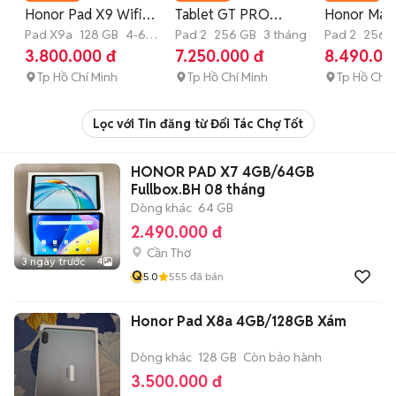
Honor Pad X9 Wifi
Tablet GT PRO
Honor Magi
4GB,6GB ,8GB / 128-
Pad X9a
128 GB
4-6
12.3inch - 99%
Pad 2
256 GB
3 tháng
12.3 inch (
Pad 2
256 
tháng
3.800.000 đ
7.250.000 đ
8.490.00
256GB
Tp Hồ Chí Minh
Tp Hồ Chí Minh
Tp Hồ Chí 
Lọc với Tin đăng từ Đối Tác Chợ Tốt
HONOR PAD X7 4GB/64GB
Fullbox.BH 08 tháng
Dòng khác
64 GB
2.490.000 đ
Cần Thơ
3 ngày trước
4
Q
5.0
555
đã bán
Honor Pad X8a 4GB/128GB Xám
Dòng khác
128 GB
Còn bảo hành
3.500.000 đ