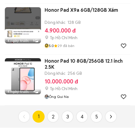
Honor Pad X9a 6GB/128GB Xám
Dòng khác
128 GB
4.900.000 đ
Tp Hồ Chí Minh
4 ngày trước
5
D
5.0
29
đã bán
Honor Pad 10 8GB/256GB 12.1 inch
2.5K
Dòng khác
256 GB
10.000.000 đ
Tp Hồ Chí Minh
4 ngày trước
4
Ông Qui Na
1
2
3
4
5