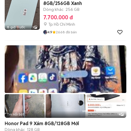
8GB/256GB Xanh
Dòng khác
256 GB
7.700.000 đ
Tp Hồ Chí Minh
8 giờ trước
3
4.9
2668
đã bán
Tin nổi bật
4
Honor Pad 9 Xám 8GB/128GB Mới
Dòng khác
128 GB