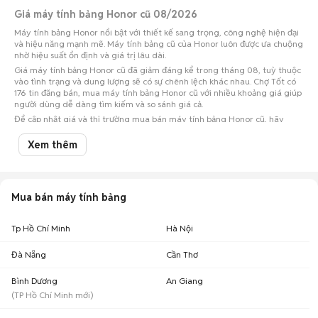
Giá máy tính bảng Honor cũ 08/2026
Máy tính bảng Honor nổi bật với thiết kế sang trọng, công nghệ hiện đại
và hiệu năng mạnh mẽ. Máy tính bảng cũ của Honor luôn được ưa chuộng
nhờ hiệu suất ổn định và giá trị lâu dài.
Giá máy tính bảng Honor cũ đã giảm đáng kể trong tháng 08, tuỳ thuộc
vào tình trạng và dung lượng sẽ có sự chênh lệch khác nhau. Chợ Tốt có
176 tin đăng bán, mua máy tính bảng Honor cũ với nhiều khoảng giá giúp
người dùng dễ dàng tìm kiếm và so sánh giá cả.
Để cập nhật giá và thị trường mua bán máy tính bảng Honor cũ, hãy
theo dõi và tham khảo các thông tin mới nhất trên Chợ Tốt.
Xem thêm
Khoảng giá máy tính bảng Honor cũ ở các tỉnh thành phổ biến cập nhật
08/08/2026
Số lượng tin
Mua bán máy tính bảng
Tỉnh thành
Khoảng giá
đăng
Máy tính bảng Honor cũ Tp Hồ
6,53 triệu - 7,98
Tp Hồ Chí Minh
Hà Nội
81
Chí Minh
triệu
Đà Nẵng
Cần Thơ
4,93 triệu - 6,02
Máy tính bảng Honor cũ Hà Nội
32
triệu
Bình Dương
An Giang
Máy tính bảng Honor cũ Đà
5,18 triệu - 6,33
(
TP Hồ Chí Minh
mới)
15
Nẵng
triệu