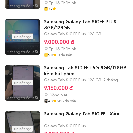
Tp Hồ Chí Minh
2 tháng trước
1
T
4.7
Samsung Galaxy Tab S10FE PLUS
8GB/128GB
Galaxy Tab S10 FE Plus
128 GB
Tin hết hạn
9.000.000 đ
Tp Hồ Chí Minh
2 tháng trước
6
H
5.0
31
đã bán
Samsung Tab S10 FE+ 5G 8GB/128GB
kèm bút phím
Galaxy Tab S10 FE Plus
128 GB
2 tháng
Tin hết hạn
9.150.000 đ
Đồng Nai
3 tháng trước
6
4.9
888
đã bán
Samsung Galaxy Tab S10 FE+ Xám
Galaxy Tab S10 FE Plus
Tin hết hạn