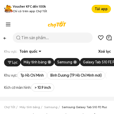
Voucher KFC đến 100k
Tải app
Chỉ có trên app Chợ Tốt
Khu vực:
Toàn quốc
Xoá lọc
Máy tính bảng
Samsung
Galaxy Tab S10 FE 
Lọc
Khu vực:
Tp Hồ Chí Minh
Bình Dương (TP Hồ Chí Minh mới)
Bà 
Kích cỡ màn hình:
> 10.9 inch
Chợ Tốt
Máy tính bảng
Samsung
Samsung Galaxy Tab S10 FE Plus