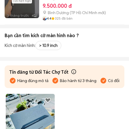
Tin hết hạn
9.500.000 đ
Bình Dương
(
TP Hồ Chí Minh
mới)
3 tháng trước
4
4.4
325
đã bán
Bạn cần tìm
kích cỡ màn hình
nào ?
Kích cỡ màn hình:
> 10.9 inch
Tin đăng từ Đối Tác Chợ Tốt
Hàng đúng mô tả
Bảo hành từ 3 tháng
Có đổi trả