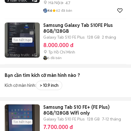
3 tuần trước
6
Hà Nội
47
4.6
62
đã bán
Samsung Galaxy Tab S10FE Plus
8GB/128GB
Galaxy Tab S10 FE Plus
128 GB
2 tháng
Tin hết hạn
8.000.000 đ
Tp Hồ Chí Minh
2 tháng trước
6
6
đã bán
Bạn cần tìm
kích cỡ màn hình
nào ?
Kích cỡ màn hình:
> 10.9 inch
Samsung Tab S10 FE+ (FE Plus)
8GB/128GB Wifi only
Galaxy Tab S10 FE Plus
128 GB
7-12 tháng
Tin hết hạn
7.700.000 đ