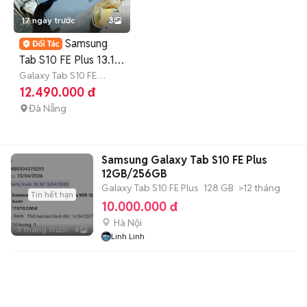
17 ngày trước
3
Samsung
Tab S10 FE Plus 13.1in
12GB/256G new
Galaxy Tab S10 FE
Plus
256 GB
7-12
12.490.000 đ
100%
tháng
Đà Nẵng
Samsung Galaxy Tab S10 FE Plus
12GB/256GB
Galaxy Tab S10 FE Plus
128 GB
>12 tháng
Tin hết hạn
10.000.000 đ
Hà Nội
3 tháng trước
6
Linh Linh