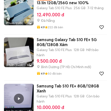
13.1in 12GB/256G new 100%
Galaxy Tab S10 FE Plus
256 GB
7-12 tháng
12.490.000 đ
Đà Nẵng
2 tuần trước
3
4.9
222
đã bán
Samsung Galaxy Tab S10 FE+ 5G
8GB/128GB Xám
Galaxy Tab S10 FE Plus
128 GB
Hết bảo
hành
9.500.000 đ
3 tuần trước
5
Bình Dương
(
TP Hồ Chí Minh
mới)
4.9
50
đã bán
Samsung Tab S10 FE+ 8GB/128GB
Xanh
Galaxy Tab S10 FE Plus
128 GB
Còn bảo
hành
10.000.000 đ