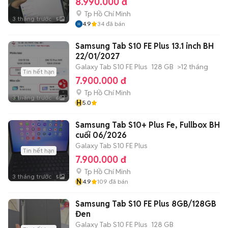
8.990.000 đ
Tp Hồ Chí Minh
3 tháng trước
5
4.9
34
đã bán
Samsung Tab S10 FE Plus 13.1 inch BH
22/01/2027
Galaxy Tab S10 FE Plus
128 GB
>12 tháng
Tin hết hạn
7.900.000 đ
Tp Hồ Chí Minh
3 tháng trước
6
H
5.0
Samsung Tab S10+ Plus Fe, Fullbox BH
cuối 06/2026
Galaxy Tab S10 FE Plus
Tin hết hạn
7.900.000 đ
Tp Hồ Chí Minh
3 tháng trước
5
N
4.9
109
đã bán
Samsung Tab S10 FE Plus 8GB/128GB
Đen
Galaxy Tab S10 FE Plus
128 GB