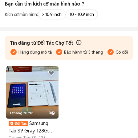
Bạn cần tìm
kích cỡ màn hình
nào ?
Kích cỡ màn hình:
> 10.9 inch
10 - 10.9 inch
Tin đăng từ Đối Tác Chợ Tốt
Hàng đúng mô tả
Bảo hành từ 3 tháng
Có đổi trả
1 tháng trước
3
Samsung
Tab S9 Gray 128G
Galaxy Tab S9
128