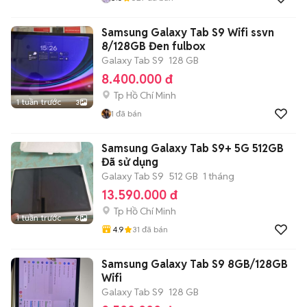
Samsung Galaxy Tab S9 Wifi ssvn
8/128GB Đen fulbox
Galaxy Tab S9
128 GB
8.400.000 đ
Tp Hồ Chí Minh
1 tuần trước
3
1
đã bán
Samsung Galaxy Tab S9+ 5G 512GB
Đã sử dụng
Galaxy Tab S9
512 GB
1 tháng
13.590.000 đ
Tp Hồ Chí Minh
1 tuần trước
6
4.9
31
đã bán
Samsung Galaxy Tab S9 8GB/128GB
Wifi
Galaxy Tab S9
128 GB