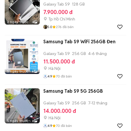
Galaxy Tab S9
128 GB
7.900.000 đ
Tp Hồ Chí Minh
2 ngày trước
4
5.0
276
đã bán
Samsung Tab S9 WiFi 256GB Đen
Galaxy Tab S9
256 GB
4-6 tháng
11.500.000 đ
Hà Nội
5 ngày trước
6
4.9
70
đã bán
Samsung Tab S9 5G 256GB
Galaxy Tab S9
256 GB
7-12 tháng
14.000.000 đ
Hà Nội
5 ngày trước
2
4.9
70
đã bán