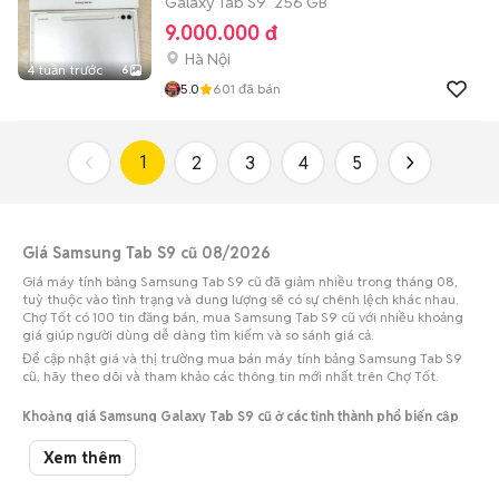
Galaxy Tab S9
256 GB
9.000.000 đ
Hà Nội
4 tuần trước
6
5.0
601
đã bán
1
2
3
4
5
Giá Samsung Tab S9 cũ 08/2026
Giá máy tính bảng Samsung Tab S9 cũ đã giảm nhiều trong tháng 08,
tuỳ thuộc vào tình trạng và dung lượng sẽ có sự chênh lệch khác nhau.
Chợ Tốt có 100 tin đăng bán, mua Samsung Tab S9 cũ với nhiều khoảng
giá giúp người dùng dễ dàng tìm kiếm và so sánh giá cả.
Để cập nhật giá và thị trường mua bán máy tính bảng Samsung Tab S9
cũ, hãy theo dõi và tham khảo các thông tin mới nhất trên Chợ Tốt.
Khoảng giá Samsung Galaxy Tab S9 cũ ở các tỉnh thành phổ biến cập
nhật 09/08/2026
Xem thêm
Số lượng tin
Tỉnh thành
Khoảng giá
đăng