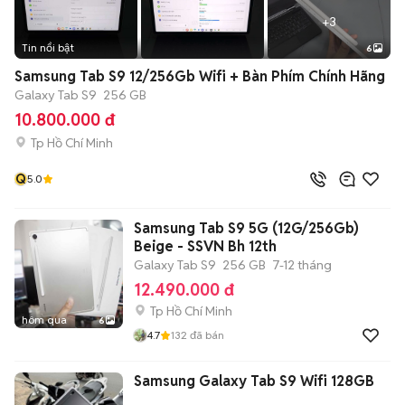
+
3
Tin nổi bật
6
Samsung Tab S9 12/256Gb Wifi + Bàn Phím Chính Hãng
Galaxy Tab S9
256 GB
10.800.000 đ
Tp Hồ Chí Minh
Q
5.0
Samsung Tab S9 5G (12G/256Gb)
Beige - SSVN Bh 12th
Galaxy Tab S9
256 GB
7-12 tháng
12.490.000 đ
Tp Hồ Chí Minh
hôm qua
6
4.7
132
đã bán
Samsung Galaxy Tab S9 Wifi 128GB