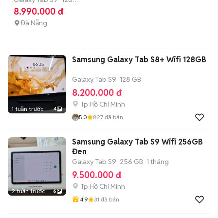
Wifi fullbox có Trả
GB
Còn bảo hành
8.990.000 đ
Góp
Đà Nẵng
Samsung Galaxy Tab S8+ Wifi 128GB
Galaxy Tab S9
128 GB
8.200.000 đ
Tp Hồ Chí Minh
1 tuần trước
4
5.0
827
đã bán
Samsung Galaxy Tab S9 Wifi 256GB
Đen
Galaxy Tab S9
256 GB
1 tháng
9.500.000 đ
Tp Hồ Chí Minh
2 tuần trước
6
4.9
31
đã bán