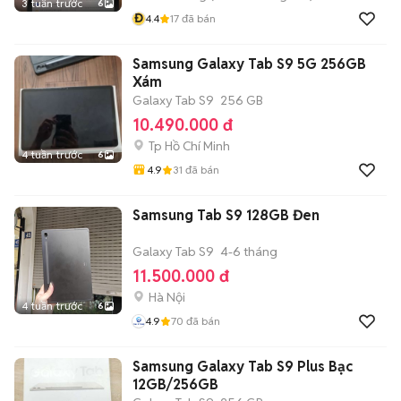
3 tuần trước
6
Đ
4.4
17
đã bán
Samsung Galaxy Tab S9 5G 256GB
Xám
Galaxy Tab S9
256 GB
10.490.000 đ
Tp Hồ Chí Minh
4 tuần trước
6
4.9
31
đã bán
Samsung Tab S9 128GB Đen
Galaxy Tab S9
4-6 tháng
11.500.000 đ
Hà Nội
4 tuần trước
6
4.9
70
đã bán
Samsung Galaxy Tab S9 Plus Bạc
12GB/256GB