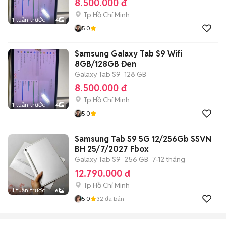
8.500.000 đ
Tp Hồ Chí Minh
1 tuần trước
4
5.0
Samsung Galaxy Tab S9 Wifi
8GB/128GB Đen
Galaxy Tab S9
128 GB
8.500.000 đ
Tp Hồ Chí Minh
1 tuần trước
4
5.0
Samsung Tab S9 5G 12/256Gb SSVN
BH 25/7/2027 Fbox
Galaxy Tab S9
256 GB
7-12 tháng
12.790.000 đ
Tp Hồ Chí Minh
1 tuần trước
6
5.0
32
đã bán