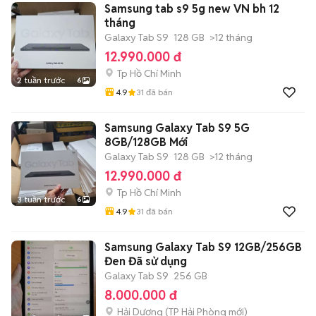
Samsung tab s9 5g new VN bh 12
tháng
Galaxy Tab S9
128 GB
>12 tháng
12.990.000 đ
Tp Hồ Chí Minh
2 tuần trước
6
4.9
31
đã bán
Samsung Galaxy Tab S9 5G
8GB/128GB Mới
Galaxy Tab S9
128 GB
>12 tháng
12.990.000 đ
Tp Hồ Chí Minh
3 tuần trước
6
4.9
31
đã bán
Samsung Galaxy Tab S9 12GB/256GB
Đen Đã sử dụng
Galaxy Tab S9
256 GB
8.000.000 đ
Hải Dương
(
TP Hải Phòng
mới)