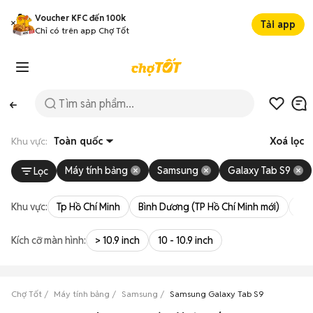
Voucher KFC đến 100k
Tải app
Chỉ có trên app Chợ Tốt
Khu vực:
Toàn quốc
Xoá lọc
Máy tính bảng
Samsung
Galaxy Tab S9
Lọc
Khu vực:
Tp Hồ Chí Minh
Bình Dương (TP Hồ Chí Minh mới)
Bà 
Kích cỡ màn hình:
> 10.9 inch
10 - 10.9 inch
Chợ Tốt
Máy tính bảng
Samsung
Samsung Galaxy Tab S9