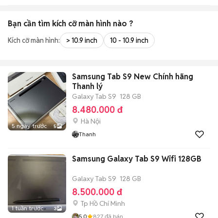
Bạn cần tìm
kích cỡ màn hình
nào ?
Kích cỡ màn hình:
> 10.9 inch
10 - 10.9 inch
Samsung Tab S9 New Chính hãng
Thanh lý
Galaxy Tab S9
128 GB
8.480.000 đ
Hà Nội
5 ngày trước
5
Thanh
Samsung Galaxy Tab S9 Wifi 128GB
Galaxy Tab S9
128 GB
8.500.000 đ
Tp Hồ Chí Minh
1 tuần trước
3
5.0
827
đã bán