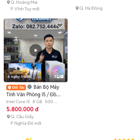
Q. Hoàng Mai
Q. Hà Đông
P. Vĩnh Tuy mới
6 ngày trước
3
🛑 Bán Bộ Máy
Tính Văn Phòng i5 / Đồ
Hoạ /Chơi Game
Intel Core i5
8 GB
500
GB
SSD
5.800.000 đ
Q. Cầu Giấy
P. Nghĩa Đô mới