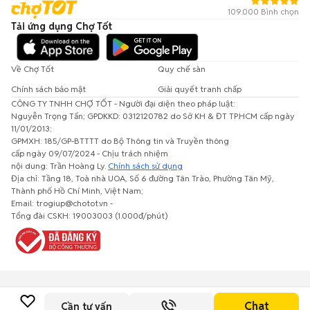
109.000 Bình chọn
Tải ứng dụng Chợ Tốt
Về Chợ Tốt
Quy chế sàn
Chính sách bảo mật
Giải quyết tranh chấp
CÔNG TY TNHH CHỢ TỐT - Người đại diện theo pháp luật:
Nguyễn Trọng Tấn; GPDKKD: 0312120782 do Sở KH & ĐT TP.HCM cấp ngày
11/01/2013;
GPMXH: 185/GP-BTTTT do Bộ Thông tin và Truyền thông
cấp ngày 09/07/2024 - Chịu trách nhiệm
nội dung: Trần Hoàng Ly.
Chính sách sử dụng
Địa chỉ: Tầng 18, Toà nhà UOA, Số 6 đường Tân Trào, Phường Tân Mỹ,
Thành phố Hồ Chí Minh, Việt Nam;
Email: trogiup@chotot.vn -
Tổng đài CSKH: 19003003 (1.000đ/phút)
Chat
Cần tư vấn