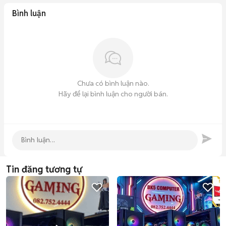
➖➖➖➖➖ ➖➖➖➖

Bình luận
🏠 MÁY TÍNH BK5 GAMING HÀ NỘI COMPUTER

✅ Địa Chỉ cơ sở 1 : 132 Cầu Giấy - Hà Nội  ! 

✅ Địa Chỉ cơ sở 2 : 199E Nguyễn trãi- thanh xuân -HN  ! 

✅ Địa Chỉ cơ sở 3 : 190 sài đồng - Long Biên - Hà Nội  !
Chưa có bình luận nào.
Hãy để lại bình luận cho người bán.
Tin đăng tương tự