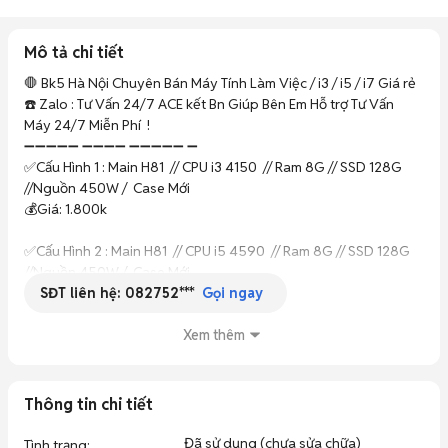
Mô tả chi tiết
🛑 Bk5 Hà Nội Chuyên Bán Máy Tính Làm Việc / i3 / i5 / i7 Giá rẻ 

☎️ Zalo : Tư Vấn 24/7 ACE kết Bn Giúp Bên Em Hỗ trợ Tư Vấn 
Máy 24/7 Miễn Phí  !

➖➖➖➖➖ ➖➖➖➖ ➖➖➖➖➖ ➖

✅Cấu Hình 1 : Main H81  // CPU i3 4150  // Ram 8G // SSD 128G 
//Nguồn 450W /  Case Mới

💰Giá: 1.800k 

✅Cấu Hình 2 : Main H81  // CPU i5 4590  // Ram 8G // SSD 128G 
//Nguồn 450W /  Case Mới

SĐT liên hệ:
082752***
💰Giá: 2.500k 

Gọi ngay
✅Cấu Hình 3: Main H110  // CPU i5 6500  // Ram 8G // SSD 256G 
Xem thêm
//Nguồn 450W /  Case Mới

💰Giá: 4.500k .

Thông tin chi tiết
✅Cấu Hình 4 : Main H310  // CPU i5 9400f  // Ram 8G // SSD 
256G // VGA Seri 7  //Nguồn 450W /  Case Mới

Đã sử dụng (chưa sửa chữa)
Tình trạng
: