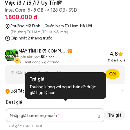
Việc i3 / i5 /i7 Uy Tín💯
Intel Core i5
8 GB
< 128 GB
SSD
1.800.000 đ
Phường Mỹ Đình 1, Quận Nam Từ Liêm, Hà Nội
(Phường Từ Liêm, TP Hà Nội mới)
Cập nhật
2 tháng trước
MÁY TÍNH BK5 COMPUTER
4.8
Phản hồi:
85%
5
Đã bán
11
đánh giá
Hoạt động 7 giờ trước
Gửi
Trả giá
Thương lượng với người bán để được 
Đối Tác Chợ Tốt
giá hợp lý hơn
Cam kết hàng đúng mô tả, bảo hành ít nhất 3 tháng, hỗ trợ đổi
Deal giá
trả.
Tìm hiểu thêm
Trả giá
Nhập giá bạn mong muốn
đ
Giá gốc:
1.800.000 đ