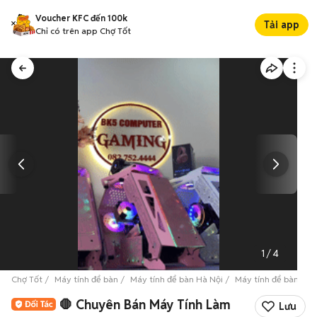
Voucher KFC đến 100k
Tải app
Chỉ có trên app Chợ Tốt
1
/
4
Chợ Tốt
Máy tính để bàn
Máy tính để bàn Hà Nội
Máy tính để bàn Qu
🛑 Chuyên Bán Máy Tính Làm
Lưu