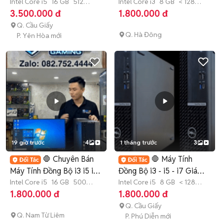
i3 / i5 / i7
Intel Core i5
16 GB
512
i3 i5 i7 💯
Intel Core i3
8 GB
< 128
GB
SSD
GB
SSD
3.500.000 đ
1.800.000 đ
Q. Cầu Giấy
Q. Hà Đông
P. Yên Hòa mới
19 giờ trước
4
1 tháng trước
3
🛑 Chuyên Bán
🛑 Máy Tính
Máy Tính Đồng Bộ i3 i5 i7
Đồng Bộ i3 - i5 - i7 Giá
DELL / HP 💯
Intel Core i5
16 GB
500
Siêu Rẻ Uy Tín
Intel Core i5
8 GB
< 128
GB
SSD
GB
SSD
1.800.000 đ
1.800.000 đ
Q. Cầu Giấy
Q. Nam Từ Liêm
P. Phú Diễn mới