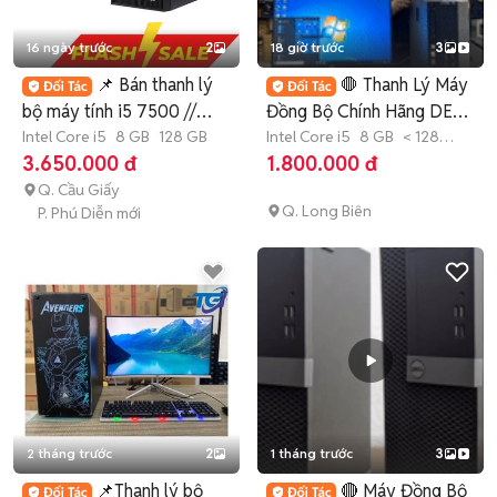
16 ngày trước
2
18 giờ trước
3
📌 Bán thanh lý
🛑 Thanh Lý Máy
bộ máy tính i5 7500 //
Đồng Bộ Chính Hãng DELL
Core i5 i7 🎁
Intel Core i5
8 GB
128 GB
i3 i5 i7 💯
Intel Core i5
8 GB
< 128
GB
SSD
3.650.000 đ
1.800.000 đ
Q. Cầu Giấy
Q. Long Biên
P. Phú Diễn mới
2 tháng trước
2
1 tháng trước
3
📌Thanh lý bộ
🔴 Máy Đồng Bộ