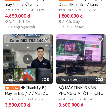
máy tính i7 // làm
DELL HP i3- i5 -i7 Làm
việc//hoc tập ..
Intel Core i7
16 GB
< 128
Việc Học Tập
Intel Core i5
8 GB
< 128
GB
SSD
GB
SSD
4.650.000 đ
1.800.000 đ
Q. Bắc Từ Liêm
Q. Cầu Giấy
P. Đông Ngạc mới
P. Phú Diễn mới
2 ngày trước
3
1 tháng trước
2
🛑 Thanh Lý Bộ
BỘ MÁY TÍNH i3 VĂN
Máy Tính i5 / i7 / Màn 22
PHÒNG GIÁ TỐT — CHỈ
24inh Sẵn
Intel Core i7
8 GB
< 128
3.600K/BỘ
Intel Core i3
8 GB
128
GB
SSD
GB
SSD
3.500.000 đ
3.600.000 đ