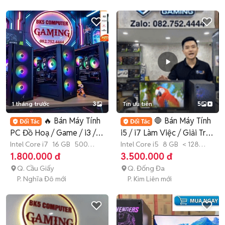
1 tháng trước
3
Tin ưu tiên
5
🔥 Bán Máy Tính
🛑 Bán Máy Tính
PC Đồ Hoạ / Game / i3 /i5
i5 / i7 Làm Việc / Giải Trí
/ i7 💯
Intel Core i7
16 GB
500
Học Tập
Intel Core i5
8 GB
< 128
GB
SSD
GB
SSD
1.800.000 đ
3.500.000 đ
Q. Cầu Giấy
Q. Đống Đa
P. Nghĩa Đô mới
P. Kim Liên mới