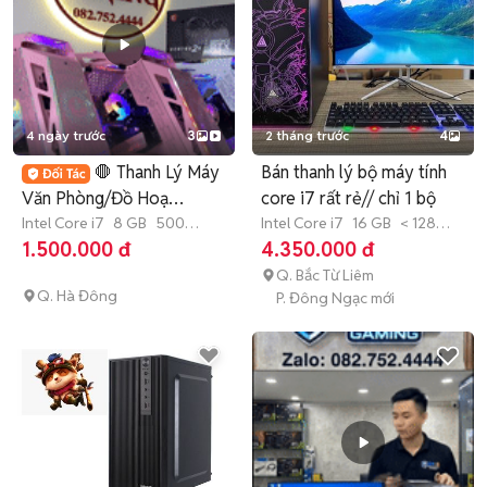
4 ngày trước
3
2 tháng trước
4
🛑 Thanh Lý Máy
Bán thanh lý bộ máy tính
Văn Phòng/Đồ Hoạ
core i7 rất rẻ// chỉ 1 bộ
i3/i5/i7 Giá Tốt
Intel Core i7
8 GB
500
Intel Core i7
16 GB
< 128
GB
SSD
GB
SSD
1.500.000 đ
4.350.000 đ
Q. Bắc Từ Liêm
Q. Hà Đông
P. Đông Ngạc mới