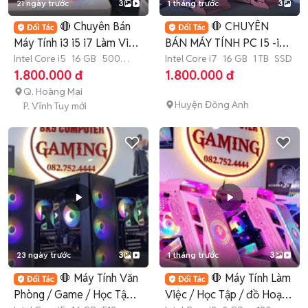
21 ngày trước
3
1 tháng trước
3
🔴 Chuyên Bán
🛑 CHUYÊN
Máy Tính i3 i5 i7 Làm Việc
BÁN MÁY TÍNH PC I5 -i7
/ Đồ Hoạ💯
Intel Core i5
16 GB
500
- i9 LÀM VIỆC GAME
Intel Core i7
16 GB
1 TB
SSD
GB
SSD
1.800.000 đ
1.800.000 đ
Q. Hoàng Mai
Huyện Đông Anh
P. Vĩnh Tuy mới
23 ngày trước
3
1 tháng trước
3
🛑 Máy Tính Văn
🛑 Máy Tính Làm
Phòng / Game / Học Tập
Việc / Học Tập / đồ Hoạ