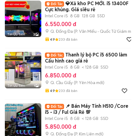
💎Xả kho PC MỚI. i5 13400F
Cực khủng. Giá siêu rẻ
Intel Core i5
8 GB
128 GB
SSD
6.550.000 đ
Q. Đống Đa
(
P. Văn Miếu - Quốc Tử Giám
mới)
Tin ưu tiên
2
4.9
233
đã bán
Thanh lý bộ PC i5 6500 làm
Cấu hình cao giá rẻ
Intel Core i5
8 GB
< 128 GB
SSD
6.850.000 đ
Q. Cầu Giấy
(
P. Yên Hòa
mới)
Tin ưu tiên
1
4.9
233
đã bán
📌 Bán Máy Tính H510 /Core
i5 - i3 / Ful Giá Rẻ 💯
Intel Core i5
8 GB
< 128 GB
SSD
5.850.000 đ
Q. Đống Đa
(
P. Kim Liên
mới)