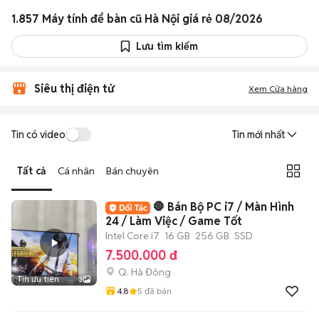
1.857 Máy tính để bàn cũ Hà Nội giá rẻ 08/2026
Lưu tìm kiếm
Siêu thị điện tử
Xem Cửa hàng
Tin có video
Tin mới nhất
Tất cả
Cá nhân
Bán chuyên
🛑 Bán Bộ PC i7 / Màn Hình
24 / Làm Việc / Game Tốt
Intel Core i7
16 GB
256 GB
SSD
7.500.000 đ
Q. Hà Đông
Tin ưu tiên
3
4.8
5
đã bán