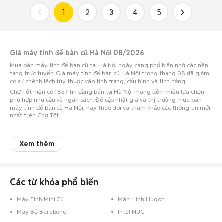
1
2
3
4
5
Giá máy tính để bàn cũ Hà Nội 08/2026
Mua bán máy tính để bàn cũ tại Hà Nội ngày càng phổ biến nhờ các nền
tảng trực tuyến. Giá máy tính để bàn cũ Hà Nội trong tháng 08 đã giảm,
có sự chênh lệch tùy thuộc vào tình trạng, cấu hình và tính năng.
Chợ Tốt hiện có 1.857 tin đăng bán tại Hà Nội mang đến nhiều lựa chọn
phù hợp nhu cầu và ngân sách. Để cập nhật giá và thị trường mua bán
máy tính để bàn cũ Hà Nội, hãy theo dõi và tham khảo các thông tin mới
nhất trên Chợ Tốt.
Top 5 quận huyện có nhiều tin mua bán máy tính để bàn nhất
Xem thêm
Máy tính để bàn Quận Bắc Từ Liêm
: 269 sản phẩm
Máy tính để bàn Quận Hoàng Mai
: 224 sản phẩm
Máy tính để bàn Quận Cầu Giấy
: 211 sản phẩm
Các từ khóa phổ biến
Máy tính để bàn Quận Thanh Xuân
: 168 sản phẩm
Máy tính để bàn Quận Nam Từ Liêm
: 154 sản phẩm
Máy Tính Mini Cũ
Màn Hình Hugon
Lưu ý:
Mức giá được tổng hợp từ các tin đăng trên Chợ Tốt, chỉ mang tính
Máy Bộ Barebone
Intel NUC
chất tham khảo.