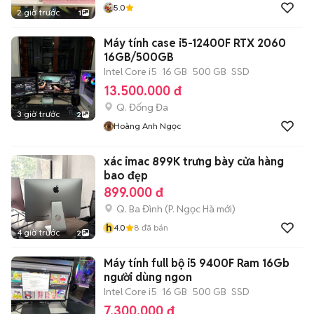
5.0
2 giờ trước
1
Máy tính case i5-12400F RTX 2060
16GB/500GB
Intel Core i5
16 GB
500 GB
SSD
13.500.000 đ
Q. Đống Đa
3 giờ trước
2
Hoàng Anh Ngọc
xác imac 899K trưng bày cửa hàng
bao đẹp
899.000 đ
Q. Ba Đình
(
P. Ngọc Hà
mới)
h
4.0
8
đã bán
4 giờ trước
2
Máy tính full bộ i5 9400F Ram 16Gb
người dùng ngon
Intel Core i5
16 GB
500 GB
SSD
7.300.000 đ