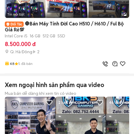
+
2
Tin nổi bật
5
🛑Bán Máy Tính Đời Cao H510 / H610 / Ful Bộ
Giá Rẻ💯
Intel Core i5
16 GB
512 GB
SSD
8.500.000 đ
Q. Hà Đông
2
4.8
5
đã bán
Xem ngoại hình sản phẩm qua video
Mua bán dễ dàng khi xem tin có video
2
lượt xem
46
lượt xem