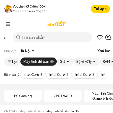
Voucher KFC đến 100k
Tải app
Chỉ có trên app Chợ Tốt
Khu vực:
Hà Nội
Xoá lọc
Máy tính để bàn
Giá
Bộ vi xử lý
RAM
Lọc
Bộ vi xử lý:
Intel Core i3
Intel Core i5
Intel Core i7
Intel Co
Máy Tính Chơ
PC Gaming
CPU E8400
Game 5 Triệ
Chợ Tốt
Máy tính để bàn
Máy tính để bàn Hà Nội