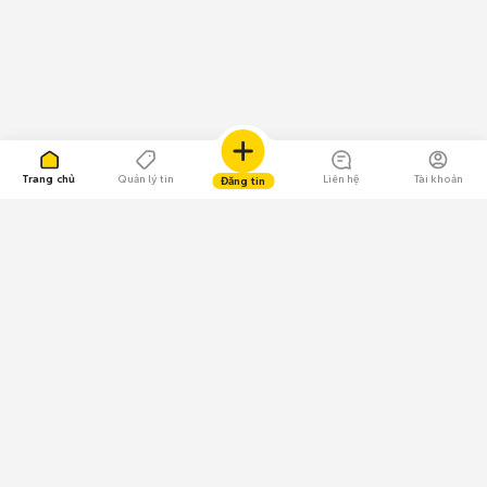
Trang chủ
Quản lý tin
Liên hệ
Tài khoản
Đăng tin
109.000 Bình chọn
Tải ứng dụng Chợ Tốt
Về Chợ Tốt
Quy chế sàn
Chính sách bảo mật
Giải quyết tranh chấp