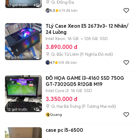
Q. Đống Đa
10 giờ trước
6
5.0
674
đã bán
TLý Case Xeon E5 2673v3- 12 Nhân/
24 Luồng
Intel Xeon
16 GB
< 128 GB
SSD
3.890.000 đ
Q. Bắc Từ Liêm
(
P. Nghĩa Đô
mới)
11 giờ trước
4
4.7
108
đã bán
ĐỒ HỌA GAME i3-4160 SSD 750G
GT-7302GD5 R12GB M19
Intel Core i3
16 GB
SSD
3.350.000 đ
Q. Hai Bà Trưng
(
P. Tương Mai
mới)
12 giờ trước
5
q
Quang
case pc i5-6500