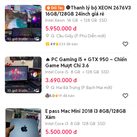
🛑Thanh lý bộ XEON 2676V3
16GB/128GB 24inch giá rẻ
Intel Xeon
16 GB
< 128 GB
SSD
5.950.000 đ
Q. Cầu Giấy
(
P. Phú Diễn
mới)
10 giờ trước
1
4.9
233
đã bán
🔥 PC Gaming i5 + GTX 950 – Chiến
Game Mượt Chỉ 3.6
Intel Core i5
8 GB
< 128 GB
SSD
3.690.000 đ
Q. Hai Bà Trưng
(
P. Bạch Mai
mới)
10 giờ trước
4
5.0
19
đã bán
E pass Mac Mini 2018 i3 8GB/128GB
Xám
Intel Core i3
8 GB
128 GB
SSD
5.500.000 đ