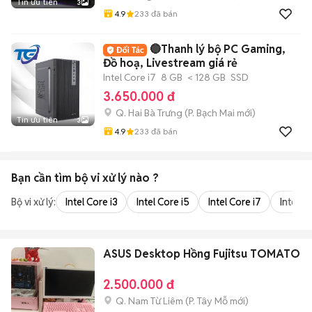
Tin ưu tiên
3
4.9
233
đã bán
🔵Thanh lý bộ PC Gaming,
Đồ hoạ, Livestream giá rẻ
Intel Core i7
8 GB
< 128 GB
SSD
3.650.000 đ
Q. Hai Bà Trưng
(
P. Bạch Mai
mới)
Tin ưu tiên
3
4.9
233
đã bán
Bạn cần tìm
bộ vi xử lý
nào ?
Bộ vi xử lý:
Intel Core i3
Intel Core i5
Intel Core i7
Intel Co
ASUS Desktop Hồng Fujitsu TOMATO
2.500.000 đ
Q. Nam Từ Liêm
(
P. Tây Mỗ
mới)