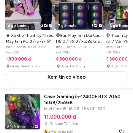
6 giờ trước
3
1
7 giờ trước
5
1
13 giờ trước
🔥 Xả Kho Thanh Lý Nhiều
🛑Bán Máy Tính Đời Cao
🛑 Thanh Lý B
Máy tính PC i3 / i5 / i7 💯
H510 / H610 / Ful Bộ Giá
i5 i7 Văn Phò
Intel Core i5 8 GB < 128
Rẻ💯
Intel Core i5 16 GB 512
Việc
Intel Core i5 8
GB SSD
GB SSD
GB SSD
1.800.000 đ
8.500.000 đ
3.500.000 đ
Quận Thanh Xuân
Quận Hà Đông
Quận Thanh 
Xem tin có video
Case Gaming i5-12400F RTX 2060
16GB/256GB
Intel Core i5
16 GB
256 GB
SSD
11.000.000 đ
Q. Nam Từ Liêm
8 giờ trước
3
N
4.9
38
đã bán