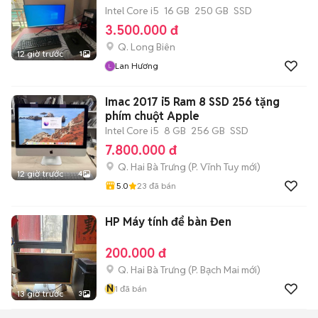
Intel Core i5
16 GB
250 GB
SSD
3.500.000 đ
Q. Long Biên
12 giờ trước
1
Lan Hương
Imac 2017 i5 Ram 8 SSD 256 tặng
phím chuột Apple
Intel Core i5
8 GB
256 GB
SSD
7.800.000 đ
Q. Hai Bà Trưng
(
P. Vĩnh Tuy
mới)
12 giờ trước
4
5.0
23
đã bán
HP Máy tính để bàn Đen
200.000 đ
Q. Hai Bà Trưng
(
P. Bạch Mai
mới)
N
1
đã bán
13 giờ trước
3