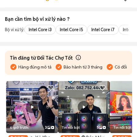
Bạn cần tìm
bộ vi xử lý
nào ?
Bộ vi xử lý:
Intel Core i3
Intel Core i5
Intel Core i7
Intel Co
Tin đăng từ Đối Tác Chợ Tốt
Hàng đúng mô tả
Bảo hành từ 3 tháng
Có đổi trả
6 giờ trước
3
Tin nổi bật
5
Tin nổi bật