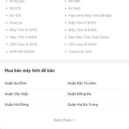
PC Ryzen
RX 580
Chợ Tốt - Nơi mua bán máy tính để bàn cũ Hà Nội giá tốt nhất!
RX 570
RX 560
RX 470
Màn Hình Máy Tính Để Bàn
Imac cũ
Máy Tính I7 8700
Máy Tính I7 4790
Máy Tĩnh I5 8400
Máy Tính I3 8100
Dàn Máy Tính Chơi Game
CPU Core I5 3570
CPU Core I5 2400
AMD A8 5600K
Case máy tính
Mua bán máy tính để bàn
Quận Ba Đình
Quận Bắc Từ Liêm
Quận Cầu Giấy
Quận Đống Đa
Quận Hà Đông
Quận Hai Bà Trưng
Xem thêm