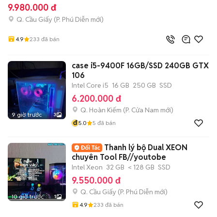
9.980.000 đ
Q. Cầu Giấy
(
P. Phú Diễn
mới)
4.9
233
đã bán
case i5-9400F 16GB/SSD 240GB GTX
106
Intel Core i5
16 GB
250 GB
SSD
6.200.000 đ
Q. Hoàn Kiếm
(
P. Cửa Nam
mới)
9 giờ trước
3
đ
5.0
5
đã bán
Thanh lý bộ Dual XEON
chuyên Tool FB//youtobe
Intel Xeon
32 GB
< 128 GB
SSD
9.550.000 đ
Q. Cầu Giấy
(
P. Phú Diễn
mới)
10 giờ trước
1
4.9
233
đã bán