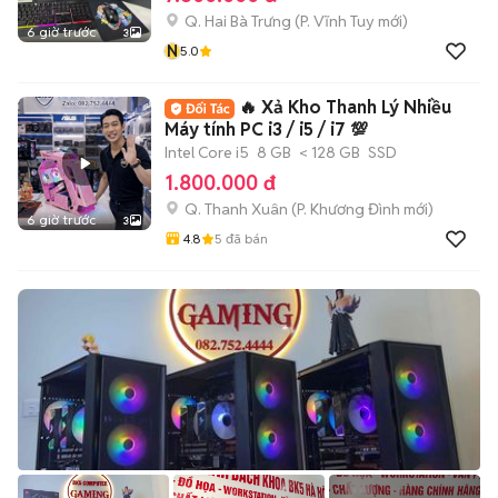
Q. Hai Bà Trưng
(
P. Vĩnh Tuy
mới)
6 giờ trước
3
N
5.0
🔥 Xả Kho Thanh Lý Nhiều
Máy tính PC i3 / i5 / i7 💯
Intel Core i5
8 GB
< 128 GB
SSD
1.800.000 đ
Q. Thanh Xuân
(
P. Khương Đình
mới)
6 giờ trước
3
4.8
5
đã bán