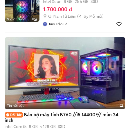
Intel Xeon
8 GB
256 GB
SSD
1.700.000 đ
Q. Nam Từ Liêm
(
P. Tây Mỗ
mới)
9 giờ trước
3
Thảo Trần Lê
Tin nổi bật
1
Bán bộ máy tính B760 //i5 14400F// màn 24
inch
Intel Core i5
8 GB
< 128 GB
SSD