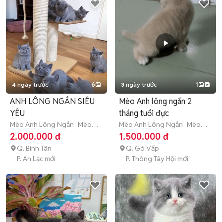
4 ngày trước
6
3 ngày trước
1
ANH LÔNG NGẮN SIÊU
Mèo Anh lông ngắn 2
YÊU
tháng tuổi đực
Mèo Anh Lông Ngắn
Mèo
Mèo Anh Lông Ngắn
Mèo
con (dưới 3 tháng tuổi)
con (dưới 3 tháng tuổi)
2.000.000 đ
1.500.000 đ
Q. Bình Tân
Q. Gò Vấp
P. An Lạc mới
P. Thông Tây Hội mới