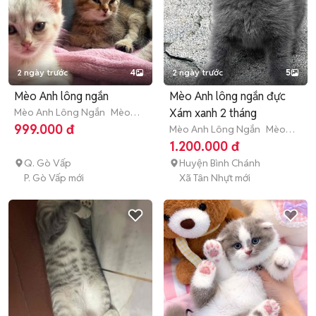
2 ngày trước
4
2 ngày trước
5
Mèo Anh lông ngắn
Mèo Anh lông ngắn đực
Mèo Anh Lông Ngắn
Mèo
Xám xanh 2 tháng
con (dưới 3 tháng tuổi)
999.000 đ
Mèo Anh Lông Ngắn
Mèo
con (dưới 3 tháng tuổi)
1.200.000 đ
Q. Gò Vấp
Huyện Bình Chánh
P. Gò Vấp mới
Xã Tân Nhựt mới