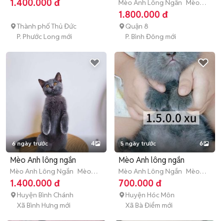
trưởng thành (hơn 1 tuổi)
1.400.000 đ
Mèo Anh Lông Ngắn
Mèo
con (dưới 3 tháng tuổi)
1.800.000 đ
Thành phố Thủ Đức
Quận 8
P. Phước Long mới
P. Bình Đông mới
6 ngày trước
4
5 ngày trước
6
Mèo Anh lông ngắn
Mèo Anh lông ngắn
Mèo Anh Lông Ngắn
Mèo
Mèo Anh Lông Ngắn
Mèo
nhỏ (dưới 1 năm tuổi)
con (dưới 3 tháng tuổi)
1.400.000 đ
700.000 đ
Huyện Bình Chánh
Huyện Hóc Môn
Xã Bình Hưng mới
Xã Bà Điểm mới