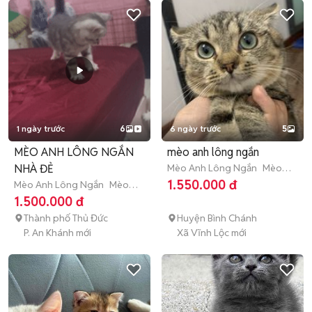
1 ngày trước
6
6 ngày trước
5
MÈO ANH LÔNG NGẮN
mèo anh lông ngắn
NHÀ ĐẺ
Mèo Anh Lông Ngắn
Mèo
trưởng thành (hơn 1 tuổi)
1.550.000 đ
Mèo Anh Lông Ngắn
Mèo
con (dưới 3 tháng tuổi)
1.500.000 đ
Thành phố Thủ Đức
Huyện Bình Chánh
P. An Khánh mới
Xã Vĩnh Lộc mới