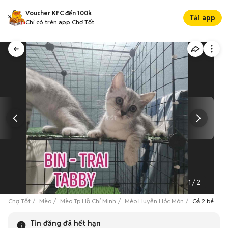
Voucher KFC đến 100k
Tải app
Chỉ có trên app Chợ Tốt
1
/
2
Chợ Tốt
Mèo
Mèo Tp Hồ Chí Minh
Mèo Huyện Hóc Môn
Gả 2 bé anh l
Tin đăng đã hết hạn