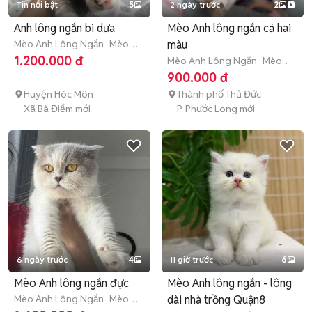
Tin nổi bật
5
2 ngày trước
2
Anh lông ngắn bi dưa
Mèo Anh lông ngắn cả hai
Mèo Anh Lông Ngắn
Mèo
màu
con (dưới 3 tháng tuổi)
1.200.000 đ
Mèo Anh Lông Ngắn
Mèo
con (dưới 3 tháng tuổi)
900.000 đ
Huyện Hóc Môn
Thành phố Thủ Đức
Xã Bà Điểm mới
P. Phước Long mới
6 ngày trước
4
11 giờ trước
6
Mèo Anh lông ngắn đực
Mèo Anh lông ngắn - lông
Mèo Anh Lông Ngắn
Mèo
dài nhà trồng Quận8