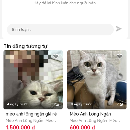
Hãy để lại bình luận cho người bán.
Tin đăng tương tự
4 ngày trước
2
8 ngày trước
6
mèo anh lông ngắn giá rẻ
Mèo Anh Lông Ngắn
Mèo Anh Lông Ngắn
Mèo
Mèo Anh Lông Ngắn
Mèo
trưởng thành (hơn 1 tuổi)
nhỏ (dưới 1 năm tuổi)
1.500.000 đ
600.000 đ