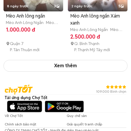
8 ngày trước
3
2 ngày trước
5
Mèo Anh lông ngắn
Mèo Anh lông ngắn Xám
Mèo Anh Lông Ngắn
Mèo
xanh
nhỏ (dưới 1 năm tuổi)
1.000.000 đ
Mèo Anh Lông Ngắn
Mèo
con (dưới 3 tháng tuổi)
2.500.000 đ
Quận 7
Q. Bình Thạnh
P. Tân Thuận mới
P. Thạnh Mỹ Tây mới
Xem thêm
109.000 Bình chọn
Tải ứng dụng Chợ Tốt
Về Chợ Tốt
Quy chế sàn
Chính sách bảo mật
Giải quyết tranh chấp
CÔNG TY TNHH CHỢ TỐT - Người đại diện theo pháp luật: