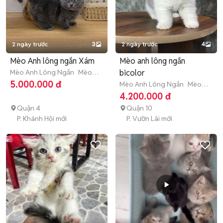
2 ngày trước
3
2 ngày trước
4
Mèo Anh lông ngắn Xám
Mèo anh lông ngắn
Mèo Anh Lông Ngắn
Mèo
bicolor
con (dưới 3 tháng tuổi)
5.000.000 đ
Mèo Anh Lông Ngắn
Mèo
con (dưới 3 tháng tuổi)
4.200.000 đ
Quận 4
Quận 10
P. Khánh Hội mới
P. Vườn Lài mới