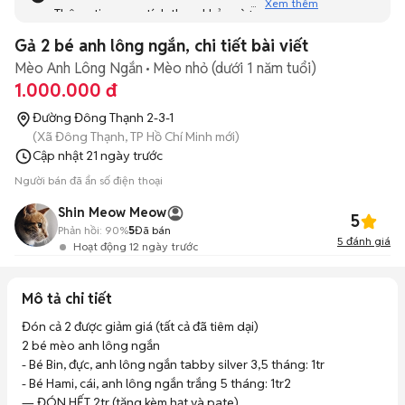
Xem thêm
Thông tin mang tính tham khảo và bạn không thể liên hệ
với người bán. Bạn hãy tham khảo thêm các tin đăng
Gả 2 bé anh lông ngắn, chi tiết bài viết
tương tự khác dưới đây nhé!
Mèo Anh Lông Ngắn
Mèo nhỏ (dưới 1 năm tuổi)
1.000.000 đ
Đường Đông Thạnh 2-3-1
(Xã Đông Thạnh, TP Hồ Chí Minh mới)
Cập nhật
21 ngày trước
Người bán đã ẩn số điện thoại
Shin Meow Meow
5
Phản hồi:
90%
5
Đã bán
5
đánh giá
Hoạt động 12 ngày trước
Mô tả chi tiết
Đón cả 2 được giảm giá (tất cả đã tiêm dại)

2 bé mèo anh lông ngắn

- Bé Bin, đực, anh lông ngắn tabby silver 3,5 tháng: 1tr

- Bé Hami, cái, anh lông ngắn trắng 5 tháng: 1tr2

— ĐÓN HẾT 2tr (tặng kèm hạt và pate)