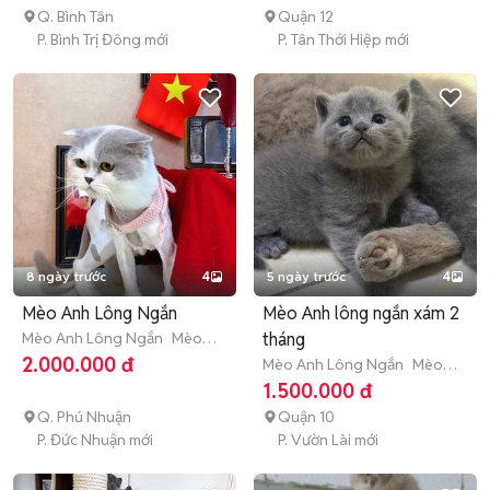
Q. Bình Tân
Quận 12
P. Bình Trị Đông mới
P. Tân Thới Hiệp mới
8 ngày trước
4
5 ngày trước
4
Mèo Anh Lông Ngắn
Mèo Anh lông ngắn xám 2
Mèo Anh Lông Ngắn
Mèo
tháng
trưởng thành (hơn 1 tuổi)
2.000.000 đ
Mèo Anh Lông Ngắn
Mèo
con (dưới 3 tháng tuổi)
1.500.000 đ
Q. Phú Nhuận
Quận 10
P. Đức Nhuận mới
P. Vườn Lài mới