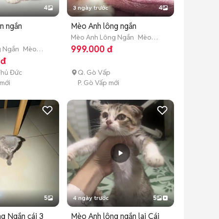
4
3 ngày trước
4
n ngắn
Mèo Anh lông ngắn
Mèo Anh Lông Ngắn
Mèo
con (dưới 3 tháng tuổi)
999.000 đ
g Ngắn
Mèo
áng tuổi)
 đ
Thủ Đức
Q. Gò Vấp
 mới
P. Gò Vấp mới
5
4 ngày trước
5
g Ngắn cái 3
Mèo Anh lông ngắn lai Cái