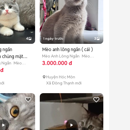
4
1 ngày trước
3
g ngắn
Mèo anh lông ngắn ( cái )
n chủng mặt
Mèo Anh Lông Ngắn
Mèo
trưởng thành (hơn 1 tuổi)
3.000.000 đ
g Ngắn
Mèo
áng tuổi)
 đ
Huyện Hóc Môn
mới
Xã Đông Thạnh mới