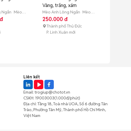
Vàng, trắng, xám
g Ngắn
Mèo
Mèo Anh Lông Ngắn
Mèo
áng tuổi)
con (dưới 3 tháng tuổi)
 đ
250.000 đ
Thành phố Thủ Đức
i
P. Linh Xuân mới
Liên kết
Email:
trogiup@chotot.vn
CSKH:
19003003
(1.000đ/phút)
Địa chỉ: Tầng 18, Toà nhà UOA, Số 6 đường Tân
Trào, Phường Tân Mỹ, Thành phố Hồ Chí Minh,
Việt Nam