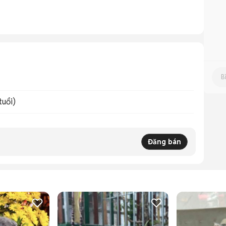
tuổi)
Đăng bán