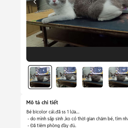
Mô tả chi tiết
Bé bicolor cái.đã ss 1 lứa...

 - do mình sắp sinh ,ko có thời gian chăm bé, tìm nhà mới cho bé..

 - Đã tiêm phòng đầy đủ.