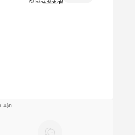
Đã bán
4
đánh giá
h luận