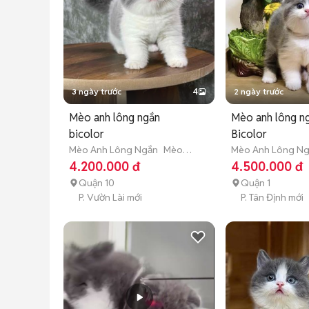
3 ngày trước
4
2 ngày trước
Mèo anh lông ngắn
Mèo anh lông ng
bicolor
Bicolor
Mèo Anh Lông Ngắn
Mèo
Mèo Anh Lông N
con (dưới 3 tháng tuổi)
con (dưới 3 tháng 
4.200.000 đ
4.500.000 đ
Quận 10
Quận 1
P. Vườn Lài mới
P. Tân Định mới