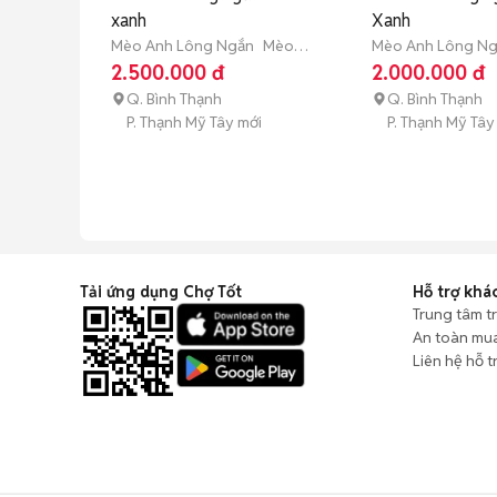
xanh
Xanh
Mèo Anh Lông Ngắn
Mèo
Mèo Anh Lông N
con (dưới 3 tháng tuổi)
con (dưới 3 tháng 
2.500.000 đ
2.000.000 đ
Q. Bình Thạnh
Q. Bình Thạnh
P. Thạnh Mỹ Tây mới
P. Thạnh Mỹ Tây
Tải ứng dụng Chợ Tốt
Hỗ trợ khá
Trung tâm t
An toàn mu
Liên hệ hỗ t