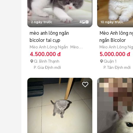
2 ngày trước
4
10 ngày trước
mèo anh lông ngắn
Mèo Anh lông n
bicolor tai cụp
ngắn Bicolor
Mèo Anh Lông Ngắn
Mèo
Mèo Anh Lông N
con (dưới 3 tháng tuổi)
con (dưới 3 tháng 
4.500.000 đ
5.000.000 đ
Q. Bình Thạnh
Quận 1
P. Gia Định mới
P. Tân Định mới