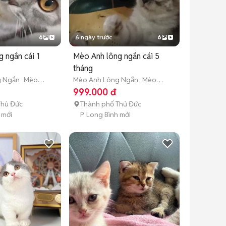
6
6 ngày trước
6
 ngắn cái 1
Mèo Anh lông ngắn cái 5
tháng
g Ngắn
Mèo
Mèo Anh Lông Ngắn
Mèo
m tuổi)
con (dưới 3 tháng tuổi)
999.000 đ
Thủ Đức
Thành phố Thủ Đức
 mới
P. Long Bình mới