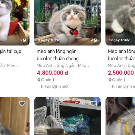
2
3 ngày trước
6
1 ngày trước
ắn tai cụp
mèo anh lông ngắn
Mèo anh lôn
bicolor thuần chủng
bicolor thuầ
gắn
Mèo
Mèo Anh Lông Ngắn
Mèo
bánh bao
Mèo Anh Lôn
tuổi)
con (dưới 3 tháng tuổi)
con (dưới 3 th
4.800.000 đ
2.500.000
Quận 1
Quận 1
P. Tân Định mới
P. Tân Định 