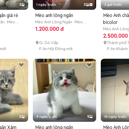
2
1 ngày trước
3
3 giờ trước
ắn giá rẻ
Mèo anh lông ngắn
Mèo Anh châ
gắn
Mèo
Mèo Anh Lông Ngắn
Mèo
bicolor
1 tuổi)
con (dưới 3 tháng tuổi)
1.200.000 đ
Mèo Anh Lôn
con (dưới 3 th
2.500.000
Q. Gò Vấp
Thành phố 
 mới
P. An Hội Đông mới
P. An Khánh
3
9 ngày trước
5
10 ngày trước
ngắn Xám
Mèo anh lông ngắn
Mèo Anh Lôn