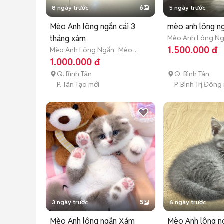
8 ngày trước
6
5 ngày trước
Mèo Anh lông ngắn cái 3
mèo anh lông ng
tháng xám
Mèo Anh Lông N
trưởng thành (hơn 
1.500.000 đ
Mèo Anh Lông Ngắn
Mèo
con (dưới 3 tháng tuổi)
1.000.000 đ
Q. Bình Tân
Q. Bình Tân
P. Tân Tạo mới
P. Bình Trị Đông
3 ngày trước
5
6 ngày trước
Mèo Anh lông ngắn Xám
Mèo Anh lông 