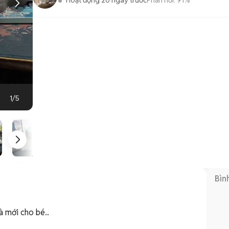
Hoạt động 20 ngày trước
Phản hồi:
91%
1
/
5
Bìn