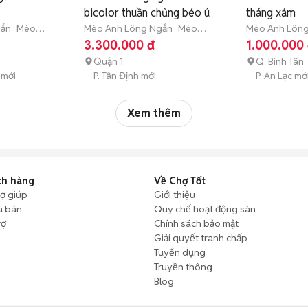
bicolor thuần chủng béo ú
tháng xám
gắn
Mèo
Mèo Anh Lông Ngắn
Mèo
Mèo Anh Lôn
tuổi)
con (dưới 3 tháng tuổi)
con (dưới 3 th
3.300.000 đ
1.000.000
Quận 1
Q. Bình Tân
 mới
P. Tân Định mới
P. An Lạc mớ
Xem thêm
ch hàng
Về Chợ Tốt
rợ giúp
Giới thiệu
a bán
Quy chế hoạt động sàn
rợ
Chính sách bảo mật
Giải quyết tranh chấp
Tuyển dụng
Truyền thông
Blog