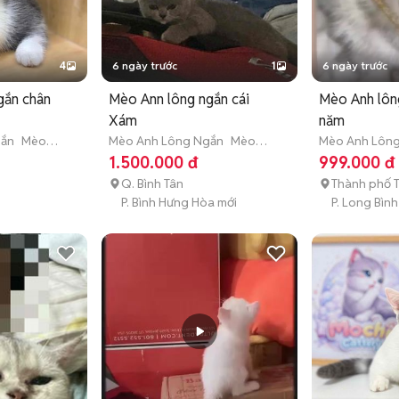
4
6 ngày trước
1
6 ngày trước
gắn chân
Mèo Ann lông ngắn cái
Mèo Anh lông
Xám
năm
gắn
Mèo
Mèo Anh Lông Ngắn
Mèo
Mèo Anh Lôn
tuổi)
nhỏ (dưới 1 năm tuổi)
nhỏ (dưới 1 nă
1.500.000 đ
999.000 đ
Q. Bình Tân
Thành phố 
P. Bình Hưng Hòa mới
P. Long Bình