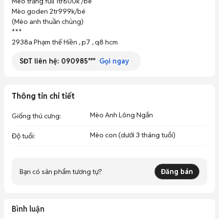
Mèo trắng full 1tr600k /bé

Mèo goden 2tr999k/bé

(Mèo anh thuần chủng)

***

2938a Phạm thế Hiền , p7 , q8 hcm
SĐT liên hệ:
090985***
Gọi ngay
Thông tin chi tiết
Mèo Anh Lông Ngắn
Giống thú cưng
:
Mèo con (dưới 3 tháng tuổi)
Độ tuổi
:
Bạn có sản phẩm tương tự?
Đăng bán
Bình luận