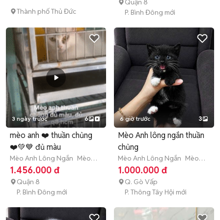
Quận 8
Thành phố Thủ Đức
P. Bình Đông mới
3 ngày trước
6
6 giờ trước
3
mèo anh ❤️ thuần chủng
Mèo Anh lông ngắn thuần
❤️💚💙 đủ màu
chủng
Mèo Anh Lông Ngắn
Mèo
Mèo Anh Lông Ngắn
Mèo
con (dưới 3 tháng tuổi)
con (dưới 3 tháng tuổi)
1.456.000 đ
1.000.000 đ
Quận 8
Q. Gò Vấp
P. Bình Đông mới
P. Thông Tây Hội mới