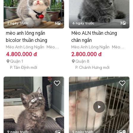
2 ngày trước
6
6 ngày trước
3
mèo anh lông ngắn
Mèo ALN thuần chủng
bicolor thuần chủng
chân ngắn
Mèo Anh Lông Ngắn
Mèo
Mèo Anh Lông Ngắn
Mèo
con (dưới 3 tháng tuổi)
con (dưới 3 tháng tuổi)
4.800.000 đ
2.800.000 đ
Quận 1
Quận 8
P. Tân Định mới
P. Chánh Hưng mới
9 ngày trước
4
5 ngày trước
3