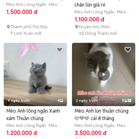
Mèo Anh Lông Ngắn
Mèo
chân lùn giá rẻ
con (dưới 3 tháng tuổi)
1.500.000 đ
Mèo Anh Lông Ngắn
Mèo
con (dưới 3 tháng tuổi)
1.100.000 đ
Thành phố Thủ Đức
Huyện Hóc Môn
P. Linh Xuân mới
Xã Đông Thạnh mới
4 ngày trước
4
2 ngày trước
5
Mèo Anh lông ngắn Xanh
Mèo Anh lùn thuần chủng
xám Thuần chủng
🩷💚🩵 cái 8 tháng
Mèo Anh Lông Ngắn
Mèo
Mèo Anh Lông Ngắn
Mèo
con (dưới 3 tháng tuổi)
nhỏ (dưới 1 năm tuổi)
1.200.000 đ
3.500.000 đ