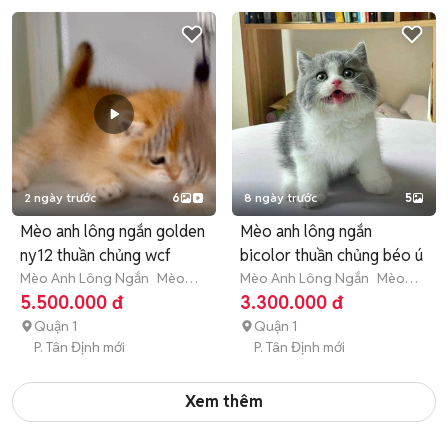
2 ngày trước
6
8 ngày trước
5
Mèo anh lông ngắn golden
Mèo anh lông ngắn
ny12 thuần chủng wcf
bicolor thuần chủng béo ú
Mèo Anh Lông Ngắn
Mèo
Mèo Anh Lông Ngắn
Mèo
con (dưới 3 tháng tuổi)
con (dưới 3 tháng tuổi)
5.500.000 đ
3.300.000 đ
Quận 1
Quận 1
P. Tân Định mới
P. Tân Định mới
Xem thêm