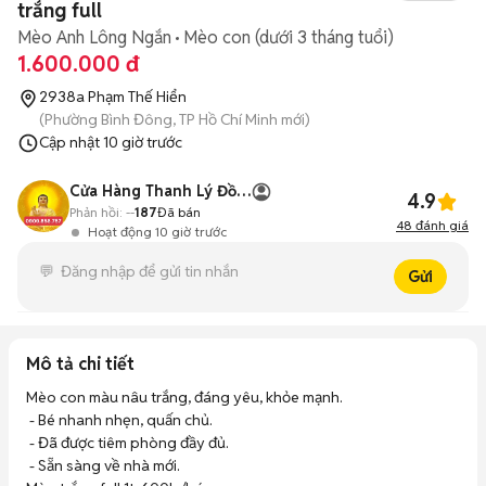
trắng full
Mèo Anh Lông Ngắn
Mèo con (dưới 3 tháng tuổi)
1.600.000 đ
2938a Phạm Thế Hiển
(Phường Bình Đông, TP Hồ Chí Minh mới)
Cập nhật
10 giờ trước
Cửa Hàng Thanh Lý Đồ Cũ Mới
4.9
Phản hồi:
--
187
Đã bán
48
đánh giá
Hoạt động 10 giờ trước
Gửi
Mô tả chi tiết
Mèo con màu nâu trắng, đáng yêu, khỏe mạnh. 

 - Bé nhanh nhẹn, quấn chủ. 

 - Đã được tiêm phòng đầy đủ. 

 - Sẵn sàng về nhà mới.
