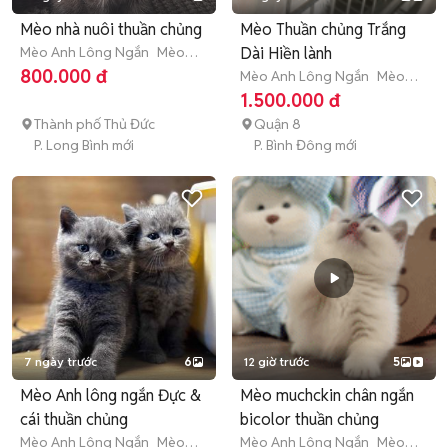
Mèo nhà nuôi thuần chủng
Mèo Thuần chủng Trắng
Mèo Anh Lông Ngắn
Mèo
Dài Hiền lành
con (dưới 3 tháng tuổi)
800.000 đ
Mèo Anh Lông Ngắn
Mèo
con (dưới 3 tháng tuổi)
1.500.000 đ
Thành phố Thủ Đức
Quận 8
P. Long Bình mới
P. Bình Đông mới
7 ngày trước
6
12 giờ trước
5
Mèo Anh lông ngắn Đực &
Mèo muchckin chân ngắn
cái thuần chủng
bicolor thuần chủng
Mèo Anh Lông Ngắn
Mèo
Mèo Anh Lông Ngắn
Mèo