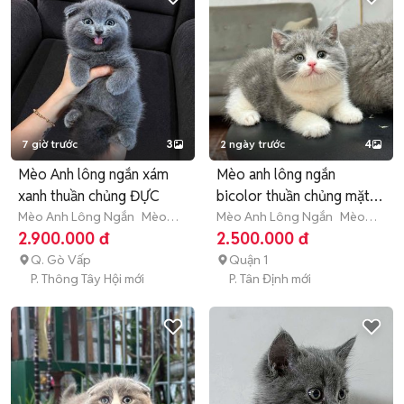
7 giờ trước
3
2 ngày trước
4
Mèo Anh lông ngắn xám
Mèo anh lông ngắn
xanh thuần chủng ĐỰC
bicolor thuần chủng mặt
Mèo Anh Lông Ngắn
Mèo
bánh bao
Mèo Anh Lông Ngắn
Mèo
con (dưới 3 tháng tuổi)
con (dưới 3 tháng tuổi)
2.900.000 đ
2.500.000 đ
Q. Gò Vấp
Quận 1
P. Thông Tây Hội mới
P. Tân Định mới