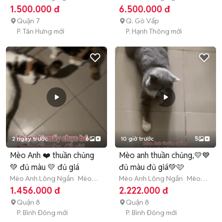
con (dưới 3 tháng tuổi)
con (dưới 3 tháng tuổi)
1.500.000 đ
6.500.000 đ
Quận 7
Q. Gò Vấp
P. Tân Hưng mới
P. Hạnh Thông mới
2 ngày trước
6
10 giờ trước
5
Mèo Anh ❤️ thuần chủng
Mèo anh thuần chủng,💛💙
💚 đủ màu 💛 đủ giá
đủ màu đủ giá💚🩷
Mèo Anh Lông Ngắn
Mèo
Mèo Anh Lông Ngắn
Mèo
nhỏ (dưới 1 năm tuổi)
con (dưới 3 tháng tuổi)
1.456.000 đ
2.222.000 đ
Quận 8
Quận 8
P. Bình Đông mới
P. Bình Đông mới