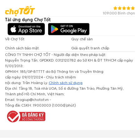
109.000 Bình chọn
Tải ứng dụng Chợ Tốt
Về Chợ Tốt
Quy chế sàn
Chính sách bảo mật
Giải quyết tranh chấp
CÔNG TY TNHH CHỢ TỐT - Người đại diện theo pháp luật:
Nguyễn Trọng Tấn; GPDKKD: 0312120782 do Sở KH & ĐT TP.HCM cấp ngày
11/01/2013;
GPMXH: 185/GP-BTTTT do Bộ Thông tin và Truyền thông
cấp ngày 09/07/2024 - Chịu trách nhiệm
nội dung: Trần Hoàng Ly.
Chính sách sử dụng
Địa chỉ: Tầng 18, Toà nhà UOA, Số 6 đường Tân Trào, Phường Tân Mỹ,
Thành phố Hồ Chí Minh, Việt Nam;
Email: trogiup@chotot.vn -
Tổng đài CSKH: 19003003 (1.000đ/phút)