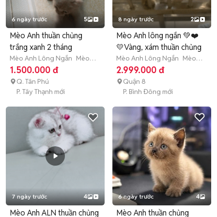
6 ngày trước
5
8 ngày trước
2
Mèo Anh thuần chủng
Mèo Anh lông ngắn 💚❤️
trắng xanh 2 tháng
💛Vàng, xám thuần chủng
Mèo Anh Lông Ngắn
Mèo
Mèo Anh Lông Ngắn
Mèo
con (dưới 3 tháng tuổi)
con (dưới 3 tháng tuổi)
1.500.000 đ
2.999.000 đ
Q. Tân Phú
Quận 8
P. Tây Thạnh mới
P. Bình Đông mới
7 ngày trước
4
6 ngày trước
4
Mèo Anh ALN thuần chủng
Mèo Anh thuần chủng