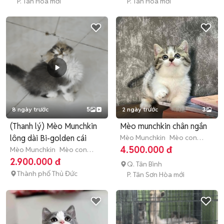
P. Tân Hòa mới
P. Tân Hòa mới
8 ngày trước
5
2 ngày trước
3
(Thanh lý) Mèo Munchkin
Mèo munchkin chân ngắn
lông dài Bi-golden cái
Mèo Munchkin
Mèo con
(dưới 3 tháng tuổi)
4.500.000 đ
Mèo Munchkin
Mèo con
(dưới 3 tháng tuổi)
2.900.000 đ
Q. Tân Bình
Thành phố Thủ Đức
P. Tân Sơn Hòa mới