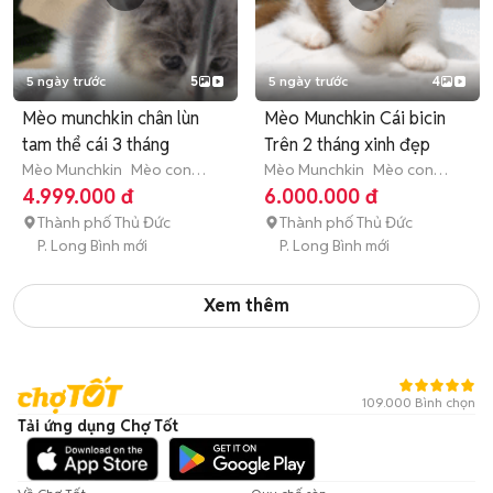
5 ngày trước
5
5 ngày trước
4
Mèo munchkin chân lùn
Mèo Munchkin Cái bicin
tam thể cái 3 tháng
Trên 2 tháng xinh đẹp
Mèo Munchkin
Mèo con
Mèo Munchkin
Mèo con
(dưới 3 tháng tuổi)
(dưới 3 tháng tuổi)
4.999.000 đ
6.000.000 đ
Thành phố Thủ Đức
Thành phố Thủ Đức
P. Long Bình mới
P. Long Bình mới
Xem thêm
109.000 Bình chọn
Tải ứng dụng Chợ Tốt