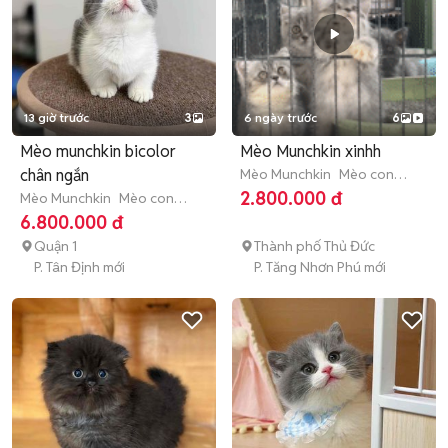
13 giờ trước
3
6 ngày trước
6
Mèo munchkin bicolor
Mèo Munchkin xinhh
chân ngắn
Mèo Munchkin
Mèo con
(dưới 3 tháng tuổi)
2.800.000 đ
Mèo Munchkin
Mèo con
(dưới 3 tháng tuổi)
6.800.000 đ
Quận 1
Thành phố Thủ Đức
P. Tân Định mới
P. Tăng Nhơn Phú mới