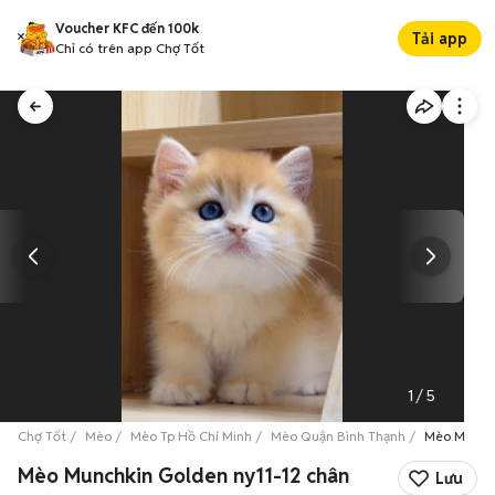
Voucher KFC đến 100k
Tải app
Chỉ có trên app Chợ Tốt
1
/
5
Chợ Tốt
Mèo
Mèo Tp Hồ Chí Minh
Mèo Quận Bình Thạnh
Mèo Munchk
Mèo Munchkin Golden ny11-12 chân
Lưu