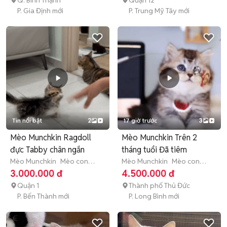
Q. Bình Thạnh
Quận 12
P. Gia Định mới
P. Trung Mỹ Tây mới
Tin nổi bật
2
17 giờ trước
3
Mèo Munchkin Ragdoll
Mèo Munchkin Trên 2
đực Tabby chân ngắn
tháng tuổi Đã tiêm
Mèo Munchkin
Mèo con
Mèo Munchkin
Mèo con
(dưới 3 tháng tuổi)
(dưới 3 tháng tuổi)
3.000.000 đ
4.500.000 đ
Quận 1
Thành phố Thủ Đức
P. Bến Thành mới
P. Long Bình mới