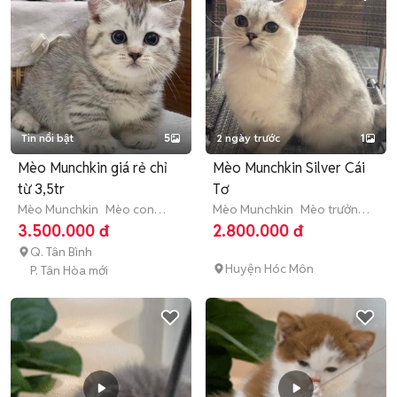
Tin nổi bật
5
2 ngày trước
1
Mèo Munchkin giá rẻ chỉ
Mèo Munchkin Silver Cái
từ 3,5tr
Tơ
Mèo Munchkin
Mèo con
Mèo Munchkin
Mèo trưởng
(dưới 3 tháng tuổi)
thành (hơn 1 tuổi)
3.500.000 đ
2.800.000 đ
Q. Tân Bình
Huyện Hóc Môn
P. Tân Hòa mới