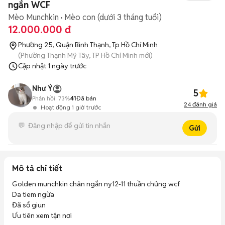
ngắn WCF
Mèo Munchkin
Mèo con (dưới 3 tháng tuổi)
12.000.000 đ
Phường 25, Quận Bình Thạnh, Tp Hồ Chí Minh
(Phường Thạnh Mỹ Tây, TP Hồ Chí Minh mới)
Cập nhật
1 ngày trước
Như Ý
5
Phản hồi:
73%
41
Đã bán
24
đánh giá
Hoạt động 1 giờ trước
Gửi
Mô tả chi tiết
Golden munchkin chân ngắn ny12-11 thuần chủng wcf

Da tiem ngừa

Đã sổ giun

Ưu tiên xem tận nơi