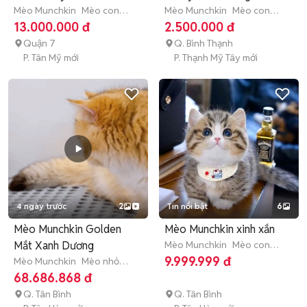
Mèo Munchkin
Mèo con
Mèo Munchkin
Mèo con
(dưới 3 tháng tuổi)
(dưới 3 tháng tuổi)
13.000.000 đ
2.500.000 đ
Quận 7
Q. Bình Thạnh
P. Tân Mỹ mới
P. Thạnh Mỹ Tây mới
4 ngày trước
2
Tin nổi bật
6
Mèo Munchkin Golden
Mèo Munchkin xinh xắn
Mắt Xanh Dương
Mèo Munchkin
Mèo con
(dưới 3 tháng tuổi)
9.999.999 đ
Mèo Munchkin
Mèo nhỏ
(dưới 1 năm tuổi)
68.686.868 đ
Q. Tân Bình
Q. Tân Bình