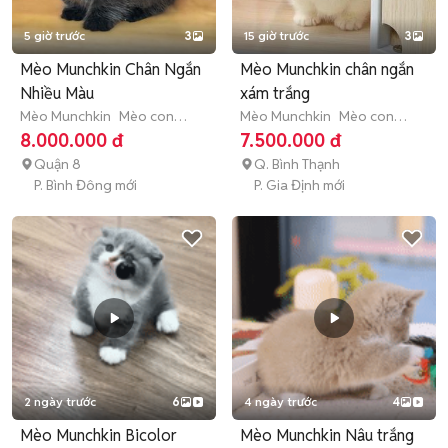
5 giờ trước
3
15 giờ trước
3
Mèo Munchkin Chân Ngắn
Mèo Munchkin chân ngắn
Nhiều Màu
xám trắng
Mèo Munchkin
Mèo con
Mèo Munchkin
Mèo con
(dưới 3 tháng tuổi)
(dưới 3 tháng tuổi)
8.000.000 đ
7.500.000 đ
Quận 8
Q. Bình Thạnh
P. Bình Đông mới
P. Gia Định mới
2 ngày trước
6
4 ngày trước
4
Mèo Munchkin Bicolor
Mèo Munchkin Nâu trắng