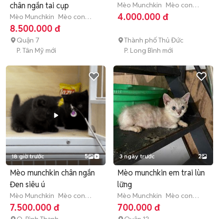
chân ngắn tai cụp
Mèo Munchkin
Mèo con
(dưới 3 tháng tuổi)
4.000.000 đ
Mèo Munchkin
Mèo con
(dưới 3 tháng tuổi)
8.500.000 đ
Quận 7
Thành phố Thủ Đức
P. Tân Mỹ mới
P. Long Bình mới
18 giờ trước
5
3 ngày trước
2
Mèo munchkin chân ngắn
Mèo munchkin em trai lùn
Đen siêu ú
lững
Mèo Munchkin
Mèo con
Mèo Munchkin
Mèo con
(dưới 3 tháng tuổi)
(dưới 3 tháng tuổi)
7.500.000 đ
700.000 đ