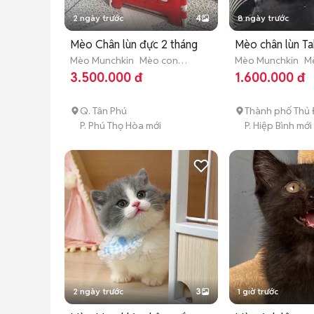
2 ngày trước
4
8 ngày trước
Mèo Chân lùn đực 2 tháng
Mèo chân lùn T
Mèo Munchkin
Mèo con
Mèo Munchkin
M
(dưới 3 tháng tuổi)
(dưới 3 tháng tuổi
3.500.000 đ
1.600.000 đ
Q. Tân Phú
Thành phố Thủ
P. Phú Thọ Hòa mới
P. Hiệp Bình mới
2 ngày trước
3
1 giờ trước