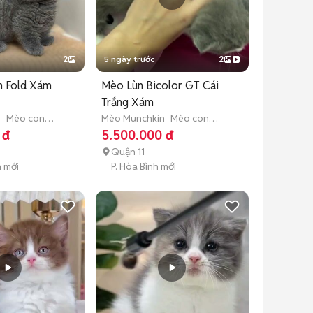
2
5 ngày trước
2
h Fold Xám
Mèo Lùn Bicolor GT Cái
Trắng Xám
n
Mèo con
Mèo Munchkin
Mèo con
tuổi)
(dưới 3 tháng tuổi)
 đ
5.500.000 đ
Quận 11
h mới
P. Hòa Bình mới