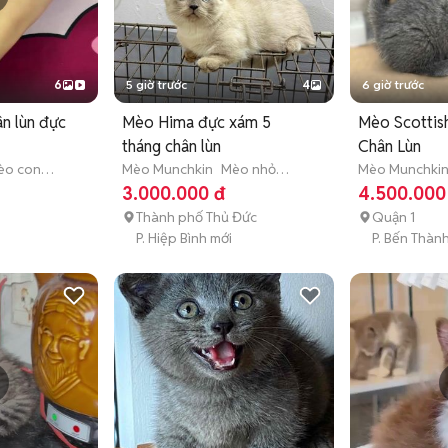
6
5 giờ trước
4
6 giờ trước
n lùn đực
Mèo Hima đực xám 5
Mèo Scottis
tháng chân lùn
Chân Lùn
èo con
Mèo Munchkin
Mèo nhỏ
Mèo Munchki
)
(dưới 1 năm tuổi)
(dưới 3 tháng 
3.000.000 đ
4.500.000
Thành phố Thủ Đức
Quận 1
P. Hiệp Bình mới
P. Bến Thàn