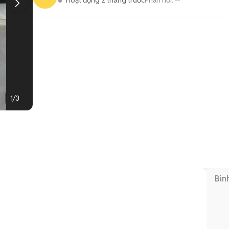
Hoạt động 2 tháng trước
Phản hồi:
--
1
/
3
Bìn