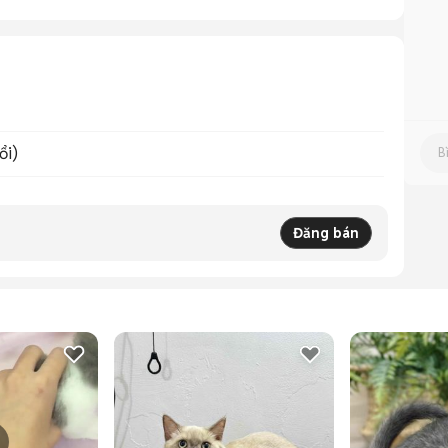
ổi)
Đăng bán