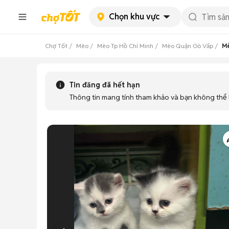
Chọn khu vực
Chợ Tốt
Mèo
Mèo Tp Hồ Chí Minh
Mèo Quận Gò Vấp
Mè
Tin đăng đã hết hạn
Thông tin mang tính tham khảo và bạn không thể l