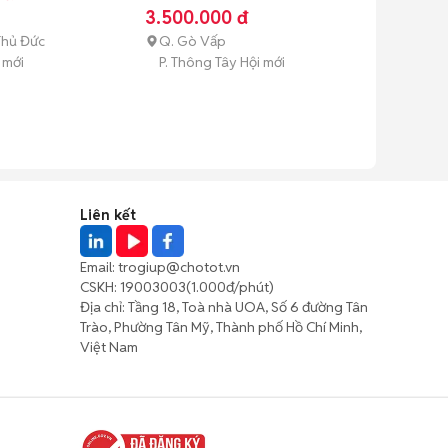
thành (hơn 1 tuổi)
3.500.000 đ
Thủ Đức
Q. Gò Vấp
 mới
P. Thông Tây Hội mới
Liên kết
Email:
trogiup@chotot.vn
CSKH:
19003003
(1.000đ/phút)
Địa chỉ: Tầng 18, Toà nhà UOA, Số 6 đường Tân
Trào, Phường Tân Mỹ, Thành phố Hồ Chí Minh,
Việt Nam