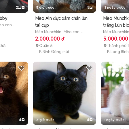
2
5 giờ trước
5
3 ngày trước
abby
Mèo Aln đực xám chân lùn
Mèo Munchk
èo con
tai cụp
trắng Lùn bic
)
Mèo Munchkin
Mèo con
Mèo Munchki
(dưới 3 tháng tuổi)
(dưới 3 tháng 
2.000.000 đ
5.000.000
 Đức
Quận 8
Thành phố 
P. Bình Đông mới
P. Long Bình
6
6 giờ trước
6
1 ngày trước