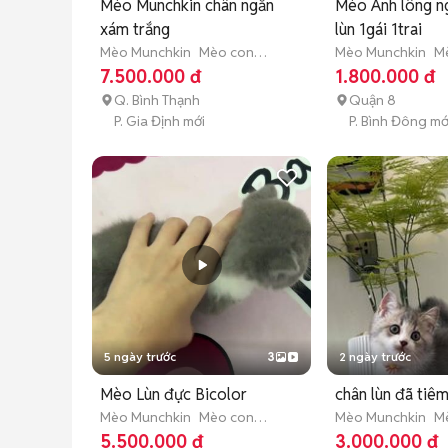
Mèo Munchkin chân ngắn
Mèo Anh lông n
xám trắng
lùn 1gái 1trai
Mèo Munchkin
Mèo con
Mèo Munchkin
M
(dưới 3 tháng tuổi)
(dưới 3 tháng tuổi
7.500.000 đ
1.800.000 đ
Q. Bình Thạnh
Quận 8
P. Gia Định mới
P. Bình Đông mớ
5 ngày trước
3
2 ngày trước
Mèo Lùn đực Bicolor
chân lùn đã tiê
Mèo Munchkin
Mèo con
Mèo Munchkin
M
(dưới 3 tháng tuổi)
(dưới 3 tháng tuổi
5.500.000 đ
3.000.000 đ