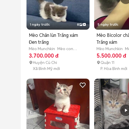
1 ngày trước
6
5 ngày trước
Mèo Chân lùn Trắng xám
Mèo Bicolor châ
Đen trắng
Trắng xám
Mèo Munchkin
Mèo con
Mèo Munchkin
M
(dưới 3 tháng tuổi)
(dưới 3 tháng tuổi
3.700.000 đ
5.500.000 đ
Huyện Củ Chi
Quận 11
Xã Bình Mỹ mới
P. Hòa Bình mới