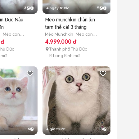
3
4 ngày trước
5
in Đực Nâu
Mèo munchkin chân lùn
in
tam thể cái 3 tháng
n
Mèo con
Mèo Munchkin
Mèo con
tuổi)
(dưới 3 tháng tuổi)
 đ
4.999.000 đ
Thủ Đức
Thành phố Thủ Đức
 mới
P. Long Bình mới
6
4 giờ trước
3