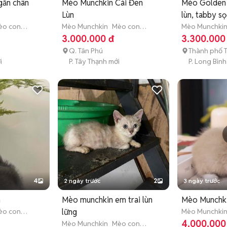
gắn chân
Mèo Munchkin Cái Đen
Mèo Golden 
Lùn
lùn, tabby s
èo con
Mèo Munchkin
Mèo con
đẹp
Mèo Munchki
)
(dưới 3 tháng tuổi)
(dưới 3 tháng 
3.000.000 đ
3.300.000
Q. Tân Phú
Thành phố 
i
P. Tây Thạnh mới
P. Long Bình
4
2 ngày trước
2
3 ngày trước
m
Mèo munchkin em trai lùn
Mèo Munchki
èo con
lững
Mèo Munchki
)
(dưới 3 tháng 
4.000.000
Mèo Munchkin
Mèo con