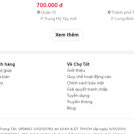
(dưới 3 tháng tuổi)
700.000 đ
Quận 12
Thành phố 
P. Trung Mỹ Tây mới
P. Long Bình
Xem thêm
ch hàng
Về Chợ Tốt
rợ giúp
Giới thiệu
a bán
Quy chế hoạt động sàn
rợ
Chính sách bảo mật
Giải quyết tranh chấp
Tuyển dụng
Truyền thông
Blog
rọng Tấn; GPDKKD: 0312120782 do Sở KH & ĐT TP.HCM cấp ngày 11/01/2013;