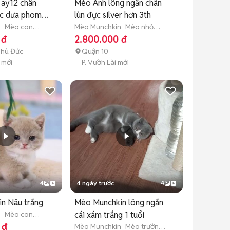
ay12 chân
Mèo Anh lông ngắn chân
ọc dưa phom
lùn đực silver hơn 3th
n
Mèo con
Mèo Munchkin
Mèo nhỏ
tuổi)
(dưới 1 năm tuổi)
 đ
2.800.000 đ
Thủ Đức
Quận 10
 mới
P. Vườn Lài mới
4
4 ngày trước
4
n Nâu trắng
Mèo Munchkin lông ngắn
n
Mèo con
cái xám trắng 1 tuổi
tuổi)
 đ
Mèo Munchkin
Mèo trưởng