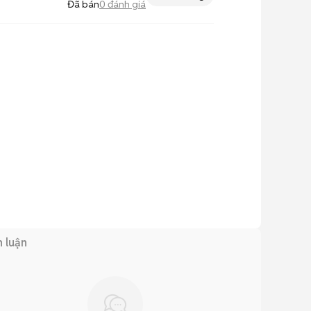
Đã bán
0
đánh giá
h luận