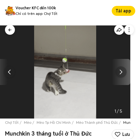
Voucher KFC đến 100k
Tải app
Chỉ có trên app Chợ Tốt
1
/
5
Chợ Tốt
Mèo
Mèo Tp Hồ Chí Minh
Mèo Thành phố Thủ Đức
Munchkin
Munchkin 3 tháng tuổi ở Thủ Đức
Lưu