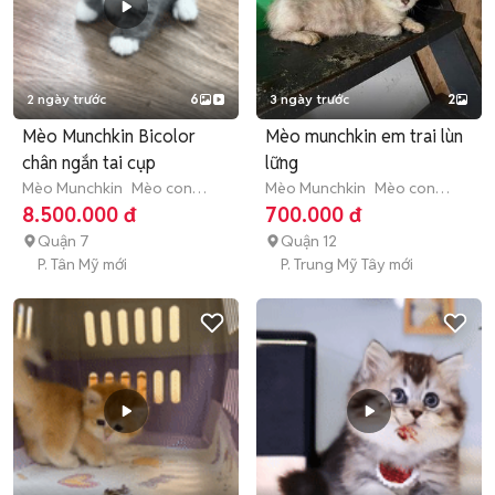
2 ngày trước
6
3 ngày trước
2
Mèo Munchkin Bicolor
Mèo munchkin em trai lùn
chân ngắn tai cụp
lững
Mèo Munchkin
Mèo con
Mèo Munchkin
Mèo con
(dưới 3 tháng tuổi)
(dưới 3 tháng tuổi)
8.500.000 đ
700.000 đ
Quận 7
Quận 12
P. Tân Mỹ mới
P. Trung Mỹ Tây mới