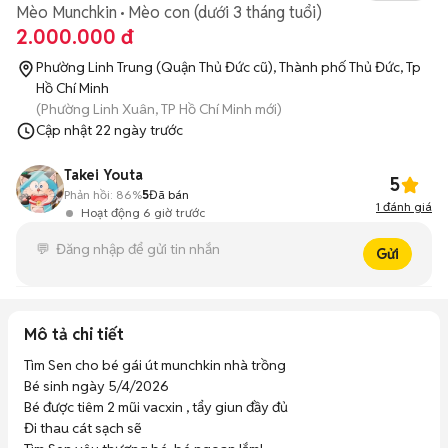
Mèo Munchkin
Mèo con (dưới 3 tháng tuổi)
2.000.000 đ
Phường Linh Trung (Quận Thủ Đức cũ), Thành phố Thủ Đức, Tp
Hồ Chí Minh
(Phường Linh Xuân, TP Hồ Chí Minh mới)
Cập nhật
22 ngày trước
Takei Youta
5
Phản hồi:
86%
5
Đã bán
1
đánh giá
Hoạt động 6 giờ trước
Gửi
Mô tả chi tiết
Tìm Sen cho bé gái út munchkin nhà trồng

Bé sinh ngày 5/4/2026

Bé được tiêm 2 mũi vacxin , tẩy giun đầy đủ

Đi thau cát sạch sẽ
