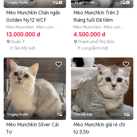
1 ngày trước
6
13 giờ trước
3
Mèo Munchkin Chân ngắn
Mèo Munchkin Trên 2
Golden Ny12 WCF
tháng tuổi Đã tiêm
Mèo Munchkin
Mèo con
Mèo Munchkin
Mèo con
(dưới 3 tháng tuổi)
(dưới 3 tháng tuổi)
13.000.000 đ
4.500.000 đ
Quận 7
Thành phố Thủ Đức
P. Tân Mỹ mới
P. Long Bình mới
1 ngày trước
1
Tin nổi bật
5
Mèo Munchkin Silver Cái
Mèo Munchkin giá rẻ chỉ
Tơ
từ 3,5tr