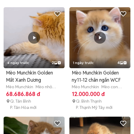
4 ngày trước
2
1 ngày trước
4
Mèo Munchkin Golden
Mèo Munchkin Golden
Mắt Xanh Dương
ny11-12 chân ngắn WCF
Mèo Munchkin
Mèo nhỏ
Mèo Munchkin
Mèo con
(dưới 1 năm tuổi)
(dưới 3 tháng tuổi)
68.686.868 đ
12.000.000 đ
Q. Tân Bình
Q. Bình Thạnh
P. Tân Hòa mới
P. Thạnh Mỹ Tây mới