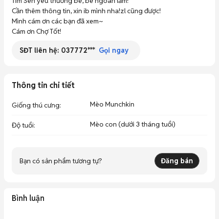
Tìm Sen yêu thương bé, bé ngoan lắm!

Cần thêm thông tin, xin ib mình nha!zl cũng được!

Mình cám ơn các bạn đã xem~

Cám ơn Chợ Tốt!
SĐT liên hệ:
037772***
Gọi ngay
Thông tin chi tiết
Mèo Munchkin
Giống thú cưng
:
Mèo con (dưới 3 tháng tuổi)
Độ tuổi
:
Bạn có sản phẩm tương tự?
Đăng bán
Bình luận