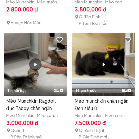
Mèo Munchkin
Mèo trưởng
Mèo Munchkin
Mèo con
thành (hơn 1 tuổi)
(dưới 3 tháng tuổi)
2.800.000 đ
3.500.000 đ
Q. Tân Bình
Huyện Hóc Môn
P. Tân Hòa mới
Tin nổi bật
2
14 giờ trước
5
Mèo Munchkin Ragdoll
Mèo munchkin chân ngắn
đực Tabby chân ngắn
Đen siêu ú
Mèo Munchkin
Mèo con
Mèo Munchkin
Mèo con
(dưới 3 tháng tuổi)
(dưới 3 tháng tuổi)
3.000.000 đ
7.500.000 đ
Quận 1
Q. Bình Thạnh
P. Bến Thành mới
P. Gia Định mới