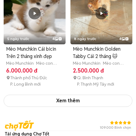
5 ngày trước
4
8 ngày trước
4
Mèo Munchkin Cái bicin
Mèo Munchkin Golden
Trên 2 tháng xinh đẹp
Tabby Cái 2 tháng 🐱
Mèo Munchkin
Mèo con
Mèo Munchkin
Mèo con
(dưới 3 tháng tuổi)
(dưới 3 tháng tuổi)
6.000.000 đ
2.500.000 đ
Thành phố Thủ Đức
Q. Bình Thạnh
P. Long Bình mới
P. Thạnh Mỹ Tây mới
Xem thêm
109.000 Bình chọn
Tải ứng dụng Chợ Tốt