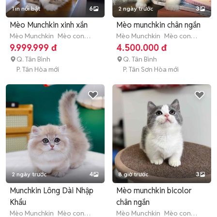
Tin nổi bật
6
2 ngày trước
3
Mèo Munchkin xinh xắn
Mèo munchkin chân ngắn
Mèo Munchkin
Mèo con
Mèo Munchkin
Mèo con
(dưới 3 tháng tuổi)
(dưới 3 tháng tuổi)
9.999.999 đ
4.500.000 đ
Q. Tân Bình
Q. Tân Bình
P. Tân Hòa mới
P. Tân Sơn Hòa mới
2 ngày trước
4
8 giờ trước
3
Munchkin Lông Dài Nhập
Mèo munchkin bicolor
Khẩu
chân ngắn
Mèo Munchkin
Mèo con
Mèo Munchkin
Mèo con