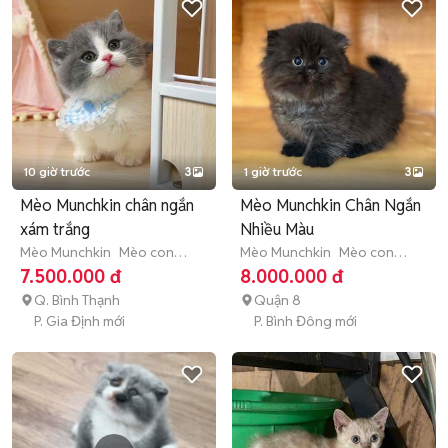
10 giờ trước
3
1 giờ trước
3
Mèo Munchkin chân ngắn
Mèo Munchkin Chân Ngắn
xám trắng
Nhiều Màu
Mèo Munchkin
Mèo con
Mèo Munchkin
Mèo con
(dưới 3 tháng tuổi)
(dưới 3 tháng tuổi)
7.500.000 đ
8.000.000 đ
Q. Bình Thạnh
Quận 8
P. Gia Định mới
P. Bình Đông mới