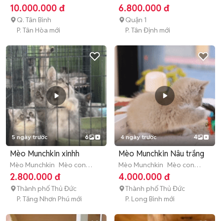
(dưới 3 tháng tuổi)
(dưới 3 tháng tuổi)
10.000.000 đ
6.800.000 đ
Q. Tân Bình
Quận 1
P. Tân Hòa mới
P. Tân Định mới
5 ngày trước
6
4 ngày trước
4
Mèo Munchkin xinhh
Mèo Munchkin Nâu trắng
Mèo Munchkin
Mèo con
Mèo Munchkin
Mèo con
(dưới 3 tháng tuổi)
(dưới 3 tháng tuổi)
2.800.000 đ
4.000.000 đ
Thành phố Thủ Đức
Thành phố Thủ Đức
P. Tăng Nhơn Phú mới
P. Long Bình mới