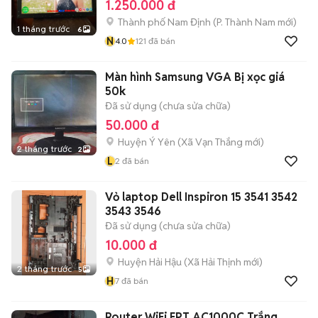
1.250.000 đ
Thành phố Nam Định
(
P. Thành Nam
mới)
1 tháng trước
6
N
4.0
121
đã bán
Màn hình Samsung VGA Bị xọc giá
50k
Đã sử dụng (chưa sửa chữa)
50.000 đ
Huyện Ý Yên
(
Xã Vạn Thắng
mới)
2 tháng trước
2
L
2
đã bán
Vỏ laptop Dell Inspiron 15 3541 3542
3543 3546
Đã sử dụng (chưa sửa chữa)
10.000 đ
Huyện Hải Hậu
(
Xã Hải Thịnh
mới)
2 tháng trước
5
H
7
đã bán
Router WiFi FPT AC1000C Trắng