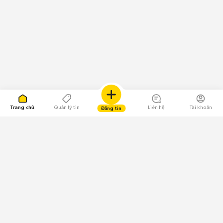
Trang chủ
Quản lý tin
Liên hệ
Tài khoản
Đăng tin
109.000 Bình chọn
Tải ứng dụng Chợ Tốt