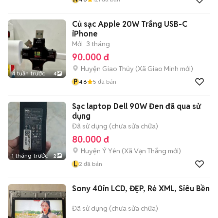
Củ sạc Apple 20W Trắng USB-C
iPhone
Mới
3 tháng
90.000 đ
Huyện Giao Thủy
(
Xã Giao Minh
mới)
4 tuần trước
4
P
4.6
5
đã bán
Sạc laptop Dell 90W Đen đã qua sử
dụng
Đã sử dụng (chưa sửa chữa)
80.000 đ
Huyện Ý Yên
(
Xã Vạn Thắng
mới)
1 tháng trước
2
L
2
đã bán
Sony 40in LCD, ĐẸP, Rẻ XML, Siêu Bền
Đã sử dụng (chưa sửa chữa)