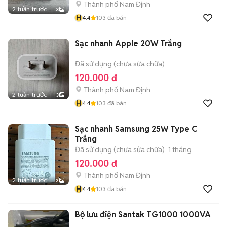
Thành phố Nam Định
2 tuần trước
3
H
4.4
103
đã bán
Sạc nhanh Apple 20W Trắng
Đã sử dụng (chưa sửa chữa)
120.000 đ
Thành phố Nam Định
2 tuần trước
3
H
4.4
103
đã bán
Sạc nhanh Samsung 25W Type C
Trắng
Đã sử dụng (chưa sửa chữa)
1 tháng
120.000 đ
Thành phố Nam Định
2 tuần trước
2
H
4.4
103
đã bán
Bộ lưu điện Santak TG1000 1000VA