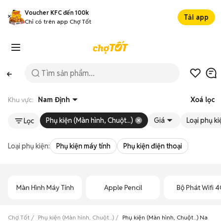
Voucher KFC đến 100k
Tải app
Chỉ có trên app Chợ Tốt
Khu vực:
Nam Định
Xoá lọc
Phụ kiện (Màn hình, Chuột...)
Giá
Loại phụ ki
Lọc
Loại phụ kiện:
Phụ kiện máy tính
Phụ kiện điện thoại
Màn Hình Máy Tính
Apple Pencil
Bộ Phát Wifi 
Chợ Tốt
Phụ kiện (Màn hình, Chuột...)
Phụ kiện (Màn hình, Chuột...) Nam Đ