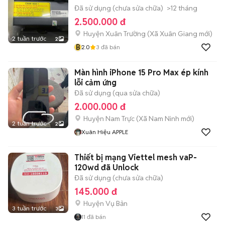
Đã sử dụng (chưa sửa chữa)
>12 tháng
2.500.000 đ
Huyện Xuân Trường
(
Xã Xuân Giang
mới)
2 tuần trước
2
B
2.0
3
đã bán
Màn hình iPhone 15 Pro Max ép kính
lỗi cảm ứng
Đã sử dụng (qua sửa chữa)
2.000.000 đ
Huyện Nam Trực
(
Xã Nam Ninh
mới)
2 tuần trước
2
Xuân Hiệu APPLE
Thiết bị mạng Viettel mesh vaP-
120wd đã Unlock
Đã sử dụng (chưa sửa chữa)
145.000 đ
Huyện Vụ Bản
3 tuần trước
3
11
đã bán