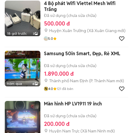
4 Bộ phát Wifi Viettel Mesh Wifi
Trắng
Đã sử dụng (chưa sửa chữa)
500.000 đ
Huyện Xuân Trường
(
Xã Xuân Giang
mới)
18 giờ trước
3
5.0
Samsung 50in Smart, Đẹp, Rẻ XML
Đã sử dụng (chưa sửa chữa)
1.890.000 đ
Thành phố Nam Định
(
P. Thành Nam
mới)
hôm qua
6
N
4.0
121
đã bán
Màn hình HP LV1911 19 inch
Đã sử dụng (chưa sửa chữa)
200.000 đ
Huyện Nam Trực
(
Xã Nam Ninh
mới)