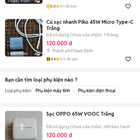
7 ngày trước
3
5.0
151
đã bán
Củ sạc nhanh Piko 45W Micro Type-C
Trắng
Đã sử dụng (chưa sửa chữa)
1 tháng
120.000 đ
Thành phố Nam Định
1 tuần trước
3
H
4.4
103
đã bán
Bạn cần tìm
loại phụ kiện
nào ?
Loại phụ kiện:
Phụ kiện máy tính
Phụ kiện điện thoại
Sạc OPPO 65W VOOC Trắng
Đã sử dụng (chưa sửa chữa)
Hết bảo hành
120.000 đ