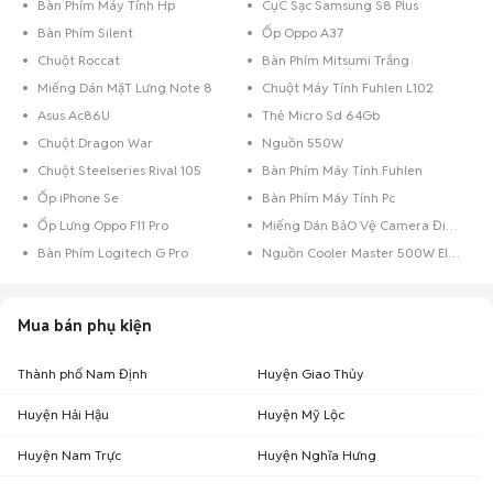
Bàn Phím Máy Tính Hp
CụC Sạc Samsung S8 Plus
Bàn Phím Silent
Ốp Oppo A37
Chuột Roccat
Bàn Phím Mitsumi Trắng
Miếng Dán MặT Lưng Note 8
Chuột Máy Tính Fuhlen L102
Asus Ac86U
Thẻ Micro Sd 64Gb
Chuột Dragon War
Nguồn 550W
Chuột Steelseries Rival 105
Bàn Phím Máy Tính Fuhlen
Ốp iPhone Se
Bàn Phím Máy Tính Pc
Ốp Lưng Oppo F11 Pro
Miếng Dán BảO Vệ Camera Điện Thoại
Bàn Phím Logitech G Pro
Nguồn Cooler Master 500W Elite
Mua bán phụ kiện
Thành phố Nam Định
Huyện Giao Thủy
Huyện Hải Hậu
Huyện Mỹ Lộc
Huyện Nam Trực
Huyện Nghĩa Hưng