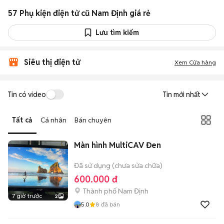
57 Phụ kiện điện tử cũ Nam Định giá rẻ
Lưu tìm kiếm
Siêu thị điện tử
Xem Cửa hàng
Tin có video
Tin mới nhất
Tất cả
Cá nhân
Bán chuyên
Màn hình MultiCAV Đen
Đã sử dụng (chưa sửa chữa)
600.000 đ
Thành phố Nam Định
7 giờ trước
2
5.0
8
đã bán