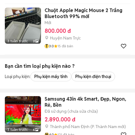
Chuột Apple Magic Mouse 2 Trắng
Bluetooth 99% mới
Mới
800.000 đ
Huyện Nam Trực
3 tuần trước
2
T
3.0
15
đã bán
Bạn cần tìm
loại phụ kiện
nào ?
Loại phụ kiện:
Phụ kiện máy tính
Phụ kiện điện thoại
Samsung 43in 4k Smart, Đẹp, Ngon,
Rẻ, Bền
Đã sử dụng (chưa sửa chữa)
2.890.000 đ
Thành phố Nam Định
(
P. Thành Nam
mới)
3 tuần trước
6
N
4.0
121
đã bán