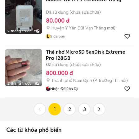
Đã sử dụng (chưa sửa chữa)
80.000 đ
Huyện Ý Yên
(
Xã Vạn Thắng
mới)
2 tháng trước
2
L
2
đã bán
Thẻ nhớ MicroSD SanDisk Extreme
Pro 128GB
Đã sử dụng (chưa sửa chữa)
800.000 đ
Thành phố Nam Định
(
P. Trường Thi
mới)
2 tháng trước
3
Nhện Đờ Rôn Dji
1
2
3
Các từ khóa phổ biến