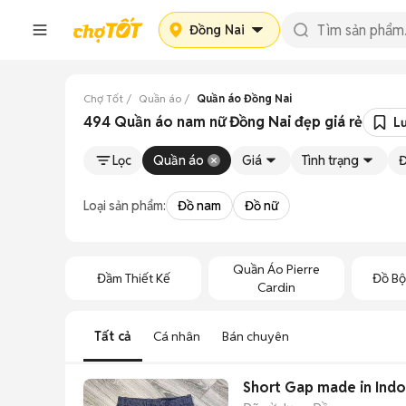
Đồng Nai
Chợ Tốt
Quần áo
Quần áo Đồng Nai
494 Quần áo nam nữ Đồng Nai đẹp giá rẻ
L
Lọc
Quần áo
Giá
Tình trạng
Đ
Loại sản phẩm:
Đồ nam
Đồ nữ
Quần Áo Pierre
Đầm Thiết Kế
Đồ Bộ
Cardin
Tất cả
Cá nhân
Bán chuyên
Short Gap made in Indon