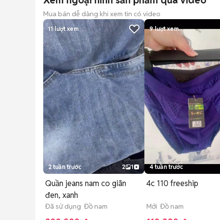
Xem ngoại hình sản phẩm qua video
Mua bán dễ dàng khi xem tin có video
11
lượt xem
9
lượt xem
2 tuần trước
2
1
4 tuần trước
Quần jeans nam co giãn
4c 110 freeship
đen, xanh
Đã sử dụng Đồ nam
Mới Đồ nam