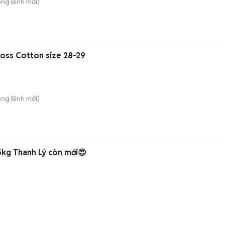
ong Bình
mới)
oss Cotton size 28-29
ong Bình
mới)
5kg Thanh Lý còn mới😍