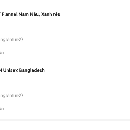
Flannel Nam Nâu, Xanh rêu
ong Bình
mới)
án
M Unisex Bangladesh
ong Bình
mới)
án