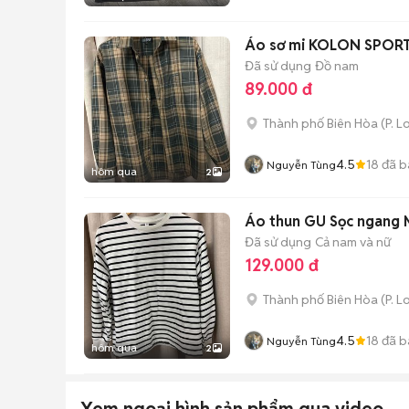
Áo sơ mi KOLON SPORT 
Đã sử dụng
Đồ nam
89.000 đ
Thành phố Biên Hòa
(
P. L
4.5
18
đã b
Nguyễn Tùng
hôm qua
2
Áo thun GU Sọc ngang 
Đã sử dụng
Cả nam và nữ
129.000 đ
Thành phố Biên Hòa
(
P. L
4.5
18
đã b
Nguyễn Tùng
hôm qua
2