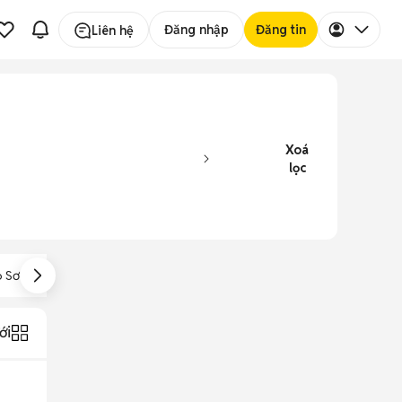
Đăng nhập
Đăng tin
Liên hệ
Xoá
lọc
 Sơ Mi Việt Tiến
Đồ Bộ Pijama
Áo Thun Có Cổ
ới