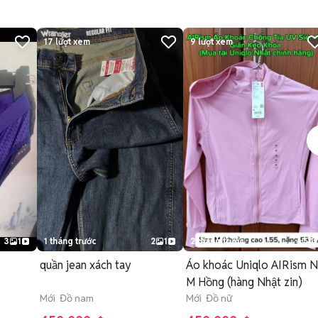
17
lượt xem
9
lượt xem
3
1
1 tháng trước
2
1
2 tháng trước
6
1
quần jean xách tay
Áo khoác Uniqlo AIRism 
M Hồng (hàng Nhật zin)
Mới Đồ nam
Mới Đồ nữ