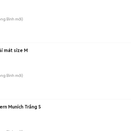
ong Bình
mới)
i mát size M
ong Bình
mới)
ern Munich Trắng S