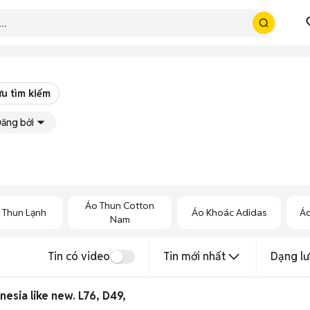
ưu tìm kiếm
ăng bởi
Áo Thun Cotton
 Thun Lạnh
Áo Khoác Adidas
Áo
Nam
Tin có video
Tin mới nhất
Dạng lư
esia like new. L76, D49,