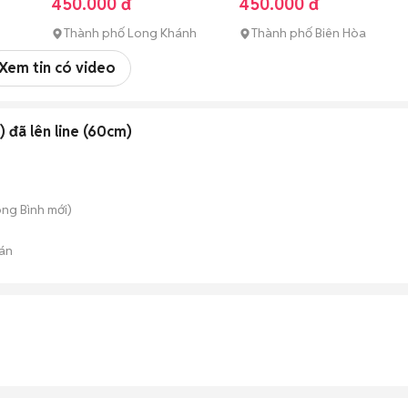
450.000 đ
450.000 đ
Thành phố Long Khánh
Thành phố Biên Hòa
Xem tin có video
 đã lên line (60cm)
ong Bình
mới)
án