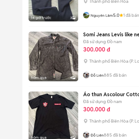
Thành phố Biên Hòa
5.0
1
đã bá
Nguyên Lâm
14 giờ trước
3
Somi Jeans Levis like 
Đã sử dụng
Đồ nam
300.000 đ
Thành phố Biên Hòa
(
P. L
885
đã bán
Đỗ Liên
hôm qua
4
Áo thun Ascolour Cott
Đã sử dụng
Đồ nam
300.000 đ
Thành phố Biên Hòa
(
P. L
885
đã bán
Đỗ Liên
hôm qua
4