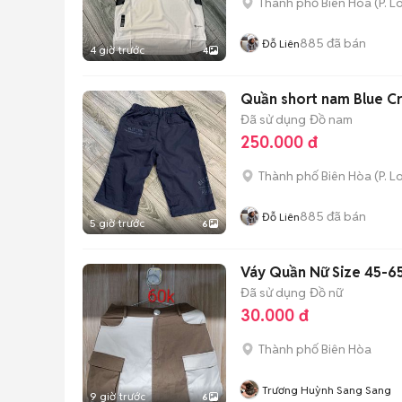
Thành phố Biên Hòa
(
P. L
885
đã bán
Đỗ Liên
4 giờ trước
4
Quần short nam Blue Cr
Đã sử dụng
Đồ nam
250.000 đ
Thành phố Biên Hòa
(
P. L
885
đã bán
Đỗ Liên
5 giờ trước
6
Váy Quần Nữ Size 45-6
Đã sử dụng
Đồ nữ
30.000 đ
Thành phố Biên Hòa
Trương Huỳnh Sang Sang
9 giờ trước
6