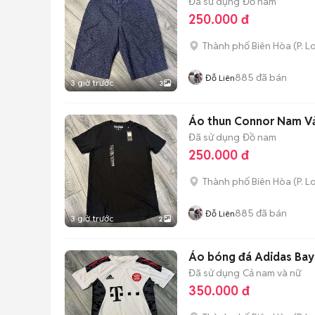
Đã sử dụng
Đồ nam
250.000 đ
Thành phố Biên Hòa
(
P. L
885
đã bán
Đỗ Liên
3 giờ trước
3
Áo thun Connor Nam Vả
Đã sử dụng
Đồ nam
250.000 đ
Thành phố Biên Hòa
(
P. L
885
đã bán
Đỗ Liên
3 giờ trước
2
Áo bóng đá Adidas Bay
Đã sử dụng
Cả nam và nữ
350.000 đ