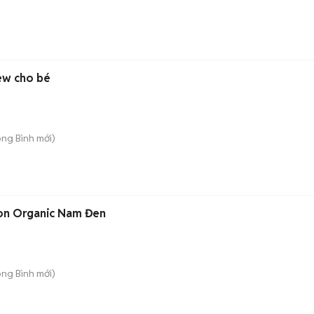
n
new cho bé
ong Bình
mới)
on Organic Nam Đen
ong Bình
mới)