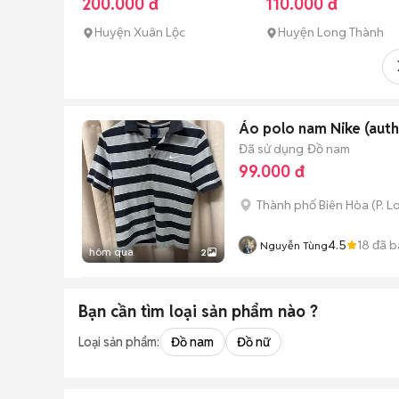
200.000 đ
110.000 đ
Huyện Xuân Lộc
Huyện Long Thành
Áo polo nam Nike (auth)
Đã sử dụng
Đồ nam
99.000 đ
Thành phố Biên Hòa
(
P. L
4.5
18
đã b
Nguyễn Tùng
hôm qua
2
Bạn cần tìm
loại sản phẩm
nào ?
Loại sản phẩm:
Đồ nam
Đồ nữ