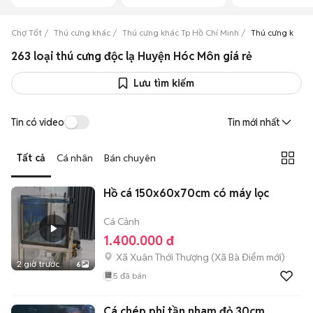
Chợ Tốt
Thú cưng khác
Thú cưng khác Tp Hồ Chí Minh
Thú cưng khác
263 loại thú cưng độc lạ Huyện Hóc Môn giá rẻ
Lưu tìm kiếm
Tin có video
Tin mới nhất
Tất cả
Cá nhân
Bán chuyên
Hồ cá 150x60x70cm có máy lọc
Cá Cảnh
1.400.000 đ
Xã Xuân Thới Thượng
(
Xã Bà Điểm
mới)
2 giờ trước
6
5
đã bán
Cá chép phi tần nham đỏ 30cm