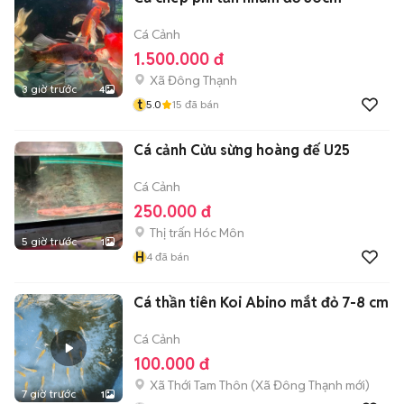
Cá Cảnh
1.500.000 đ
Xã Đông Thạnh
3 giờ trước
4
t
5.0
15
đã bán
Cá cảnh Cửu sừng hoàng đế U25
Cá Cảnh
250.000 đ
Thị trấn Hóc Môn
5 giờ trước
1
H
4
đã bán
Cá thần tiên Koi Abino mắt đỏ 7-8 cm
Cá Cảnh
100.000 đ
Xã Thới Tam Thôn
(
Xã Đông Thạnh
mới)
7 giờ trước
1