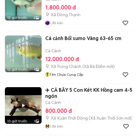
1.800.000 đ
Xã Đông Thạnh
12 giờ trước
2
1
đã bán
Cá cảnh Bối sumo Vàng 63-65 cm
Cá Cảnh
12.000.000 đ
Xã Trung Chánh
(
Xã Bà Điểm
mới)
12 giờ trước
1
T
Tên Chưa Cung Cấp
✈️ CẢ BẦY 5 Con Két KK Hồng cam 4-5
ngón
Cá Cảnh
800.000 đ
Xã Xuân Thới Đông
(
Xã Xuân Thới Sơn
mới)
13 giờ trước
1
M
1
đã bán