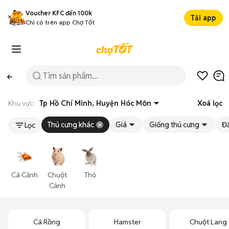
Voucher KFC đến 100k
Tải app
Chỉ có trên app Chợ Tốt
Khu vực:
Tp Hồ Chí Minh, Huyện Hóc Môn
Xoá lọc
Thú cưng khác
Giá
Giống thú cưng
Đ
Lọc
Cá Cảnh
Chuột
Thỏ
Cảnh
Cá Rồng
Hamster
Chuột Lang