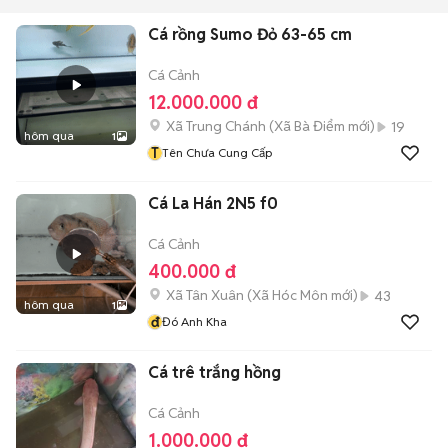
Cá rồng Sumo Đỏ 63-65 cm
Cá Cảnh
12.000.000 đ
Xã Trung Chánh
(
Xã Bà Điểm
mới)
19
hôm qua
1
T
Tên Chưa Cung Cấp
Cá La Hán 2N5 f0
Cá Cảnh
400.000 đ
Xã Tân Xuân
(
Xã Hóc Môn
mới)
43
hôm qua
1
đ
Đó Anh Kha
Cá trê trắng hồng
Cá Cảnh
1.000.000 đ