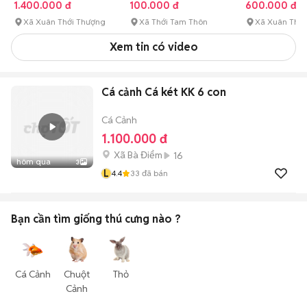
1.400.000 đ
100.000 đ
600.000 đ
Xã Xuân Thới Thượng
Xã Thới Tam Thôn
Xã Xuân Thớ
Xem tin có video
Cá cảnh Cá két KK 6 con
Cá Cảnh
1.100.000 đ
Xã Bà Điểm
16
hôm qua
3
L
4.4
33
đã bán
Bạn cần tìm
giống thú cưng
nào ?
Cá Cảnh
Chuột
Thỏ
Cảnh