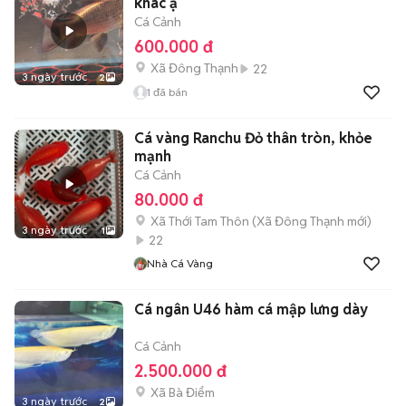
khác ạ
Cá Cảnh
600.000 đ
Xã Đông Thạnh
22
3 ngày trước
2
1
đã bán
Cá vàng Ranchu Đỏ thân tròn, khỏe
mạnh
Cá Cảnh
80.000 đ
Xã Thới Tam Thôn
(
Xã Đông Thạnh
mới)
3 ngày trước
1
22
Nhà Cá Vàng
Cá ngân U46 hàm cá mập lưng dày
Cá Cảnh
2.500.000 đ
Xã Bà Điểm
3 ngày trước
2