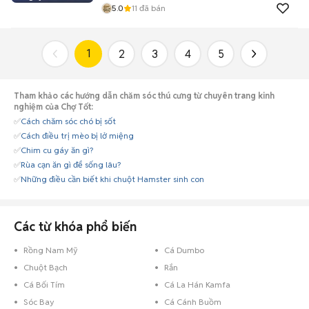
5.0
11
đã bán
1
2
3
4
5
Tham khảo các hướng dẫn chăm sóc thú cưng từ chuyên trang kinh
nghiệm của Chợ Tốt:
✅
Cách chăm sóc chó bị sốt
✅
Cách điều trị mèo bị lở miệng
✅
Chim cu gáy ăn gì?
✅
Rùa cạn ăn gì để sống lâu?
✅
Những điều cần biết khi chuột Hamster sinh con
Các từ khóa phổ biến
Rồng Nam Mỹ
Cá Dumbo
Chuột Bạch
Rắn
Cá Bối Tím
Cá La Hán Kamfa
Sóc Bay
Cá Cánh Buồm