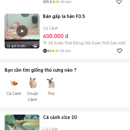
5.0
28
đã bán
Bán gấp la hán F0.5
Cá Cảnh
600.000 đ
Xã Xuân Thới Đông
(
Xã Xuân Thới Sơn
mới)
12 giờ trước
1
4.2
43
đã bán
Bạn cần tìm
giống thú cưng
nào ?
Cá Cảnh
Chuột
Thỏ
Cảnh
Cá cảnh size 20
Cá Cảnh