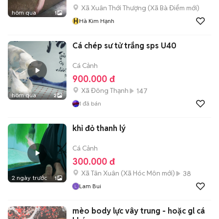
Xã Xuân Thới Thượng
(
Xã Bà Điểm
mới)
hôm qua
1
H
Hà Kim Hạnh
Cá chép sư tử trắng sps U40
Cá Cảnh
900.000 đ
Xã Đông Thạnh
147
hôm qua
2
1
đã bán
khỉ đỏ thanh lý
Cá Cảnh
300.000 đ
Xã Tân Xuân
(
Xã Hóc Môn
mới)
38
2 ngày trước
1
Lam Bui
mèo body lực vây trung - hoặc gl cá