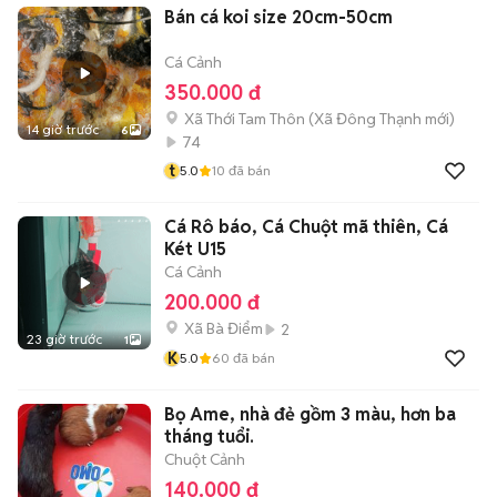
Bán cá koi size 20cm-50cm
Cá Cảnh
350.000 đ
Xã Thới Tam Thôn
(
Xã Đông Thạnh
mới)
14 giờ trước
6
74
t
5.0
10
đã bán
Cá Rô báo, Cá Chuột mã thiên, Cá
Két U15
Cá Cảnh
200.000 đ
Xã Bà Điểm
2
23 giờ trước
1
K
5.0
60
đã bán
Bọ Ame, nhà đẻ gồm 3 màu, hơn ba
tháng tuổi.
Chuột Cảnh
140.000 đ