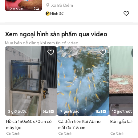
Xã Bà Điểm
hôm qua
2
M
Minh Sử
Xem ngoại hình sản phẩm qua video
Mua bán dễ dàng khi xem tin có video
2 giờ trước
6
1
7 giờ trước
1
1
12 giờ trước
Hồ cá 150x60x70cm có
Cá thần tiên Koi Abino
Bán gấp la há
máy lọc
mắt đỏ 7-8 cm
Cá Cảnh
Cá Cảnh
Cá Cảnh