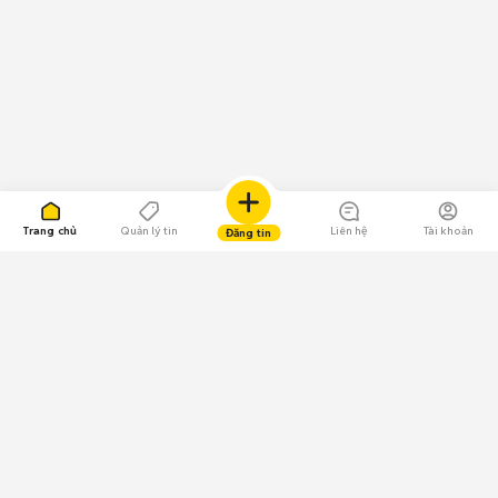
Trang chủ
Quản lý tin
Liên hệ
Tài khoản
Đăng tin
109.000 Bình chọn
Tải ứng dụng Chợ Tốt