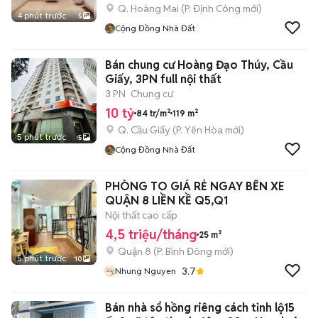
Q. Hoàng Mai
(
P. Định Công
mới)
4 phút trước
5
Cộng Đồng Nhà Đất
Bán chung cư Hoàng Đạo Thúy, Cầu
Giấy, 3PN full nội thất
3 PN
Chung cư
10 tỷ
84 tr/m²
119 m²
Q. Cầu Giấy
(
P. Yên Hòa
mới)
5 phút trước
5
Cộng Đồng Nhà Đất
PHÒNG TO GIÁ RẺ NGAY BẾN XE
QUẬN 8 LIỀN KỀ Q5,Q1
Nội thất cao cấp
4,5 triệu/tháng
25 m²
Quận 8
(
P. Bình Đông
mới)
5 phút trước
10
3.7
Nhung Nguyen
Bán nhà sổ hồng riêng cách tỉnh lộ15