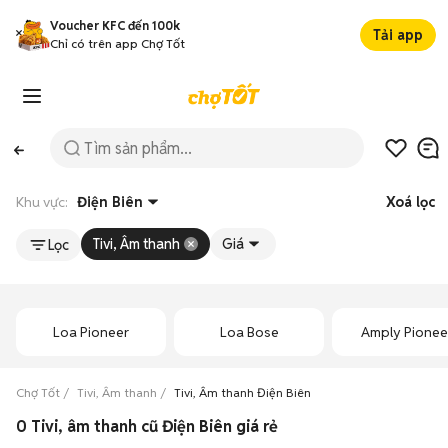
Voucher KFC đến 100k
Tải app
Chỉ có trên app Chợ Tốt
Khu vực:
Điện Biên
Xoá lọc
Tivi, Âm thanh
Giá
Lọc
Loa Pioneer
Loa Bose
Amply Pionee
Chợ Tốt
Tivi, Âm thanh
Tivi, Âm thanh Điện Biên
0 Tivi, âm thanh cũ Điện Biên giá rẻ