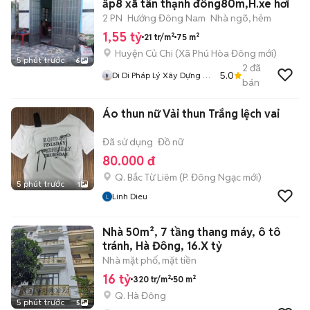
ấp8 xã tân thạnh đông80m,H.xe hơi
2 PN
Hướng Đông Nam
Nhà ngõ, hẻm
1,55 tỷ
21 tr/m²
75 m²
Huyện Củ Chi
(
Xã Phú Hòa Đông
mới)
5 phút trước
6
2
đã
5.0
Di Di Pháp Lý Xây Dựng Củ
bán
Chi
Áo thun nữ Vải thun Trắng lệch vai
Đã sử dụng
Đồ nữ
80.000 đ
Q. Bắc Từ Liêm
(
P. Đông Ngạc
mới)
5 phút trước
1
Linh Dieu
Nhà 50m², 7 tầng thang máy, ô tô
tránh, Hà Đông, 16.X tỷ
Nhà mặt phố, mặt tiền
16 tỷ
320 tr/m²
50 m²
Q. Hà Đông
5 phút trước
5