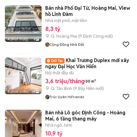
Bán nhà Phố Đại Từ, Hoàng Mai, View
hồ Linh Đàm
Nhà mặt phố, mặt tiền
8,3 tỷ
Q. Hoàng Mai
(
P. Định Công
mới)
4 phút trước
5
Cộng Đồng Nhà Đất
Khai Trương Duplex mới xây
ngay Đại Học Văn Hiến
Nội thất đầy đủ
3,6 triệu/tháng
30 m²
Q. Tân Bình
(
P. Bảy Hiền
mới)
4 phút trước
10
Trúc Uyên HiFriendz
Bán nhà Lô góc Định Công - Hoàng
Mai, 6 tầng thang máy
Nhà ngõ, hẻm
10,9 tỷ