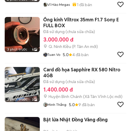
1
đã bán
Vĩ Hào Megas
Ống kính Viltrox 35mm F1.7 Sony E
FULL BOX
Đã sử dụng (chưa sửa chữa)
3.000.000 đ
Q. Ninh Kiều
(
P. Tân An
mới)
3 phút trước
5
5.0
4
đã bán
Tuan Vo
Card đồ họa Sapphire RX 580 Nitro
4GB
Đã sử dụng (chưa sửa chữa)
1.400.000 đ
Huyện Bình Chánh
(
Xã Tân Vĩnh Lộc
mới)
3 phút trước
2
5.0
9
đã bán
Minh Thắng
Bật lửa Nhật Đồng Vàng đồng