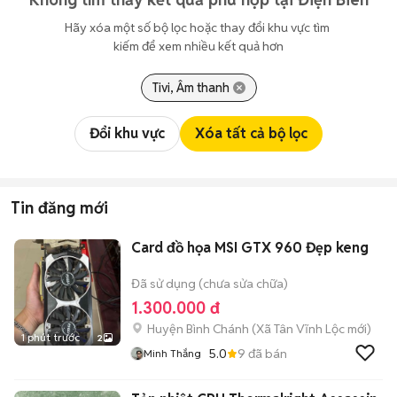
Hãy xóa một số bộ lọc hoặc thay đổi khu vực tìm 
kiếm để xem nhiều kết quả hơn
Tivi, Âm thanh
Đổi khu vực
Xóa tất cả bộ lọc
Tin đăng mới
Card đồ họa MSI GTX 960 Đẹp keng
Đã sử dụng (chưa sửa chữa)
1.300.000 đ
Huyện Bình Chánh
(
Xã Tân Vĩnh Lộc
mới)
1 phút trước
2
5.0
9
đã bán
Minh Thắng