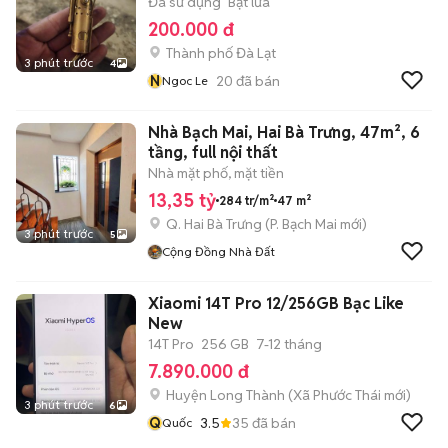
Đã sử dụng
Bật lửa
200.000 đ
Thành phố Đà Lạt
3 phút trước
4
N
20
đã bán
Ngoc Le
Nhà Bạch Mai, Hai Bà Trưng, 47m², 6
tầng, full nội thất
Nhà mặt phố, mặt tiền
13,35 tỷ
284 tr/m²
47 m²
Q. Hai Bà Trưng
(
P. Bạch Mai
mới)
3 phút trước
5
Cộng Đồng Nhà Đất
Xiaomi 14T Pro 12/256GB Bạc Like
New
14T Pro
256 GB
7-12 tháng
7.890.000 đ
Huyện Long Thành
(
Xã Phước Thái
mới)
3 phút trước
6
Q
3.5
35
đã bán
Quốc