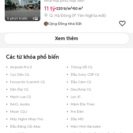
Nhà mặt phố, mặt tiền
11 tỷ
220 tr/m²
50 m²
Q. Hà Đông
(
P. Yên Nghĩa
mới)
5 phút trước
5
Cộng Đồng Nhà Đất
Xem thêm
Các từ khóa phổ biến
Airpods Pro 2
Thùng Gỗ Cũ
Cục Dàn Cũ
Đầu Sony CDP Cũ
Focusrite Scarlett Cũ
Đầu Câm Cũ
Dàn Đại Cũ
Dac/Amp Cũ
Mạch Loa Cũ
Lọc Xì
BACL Audio
Mâm Đĩa Than
Mixer CDJ
Pre Đèn
Máy Nghe Nhạc Fiio
Đầu MD
Đầu Băng Cối Akai
Màn Hình Karaoke