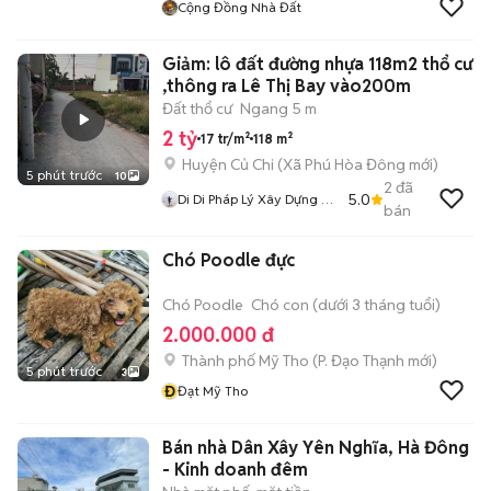
Cộng Đồng Nhà Đất
Giảm: lô đất đường nhựa 118m2 thổ cư
,thông ra Lê Thị Bay vào200m
Đất thổ cư
Ngang 5 m
2 tỷ
17 tr/m²
118 m²
Huyện Củ Chi
(
Xã Phú Hòa Đông
mới)
5 phút trước
10
2
đã
5.0
Di Di Pháp Lý Xây Dựng Củ
bán
Chi
Chó Poodle đực
Chó Poodle
Chó con (dưới 3 tháng tuổi)
2.000.000 đ
Thành phố Mỹ Tho
(
P. Đạo Thạnh
mới)
5 phút trước
3
Đ
Đạt Mỹ Tho
Bán nhà Dân Xây Yên Nghĩa, Hà Đông
- Kinh doanh đêm