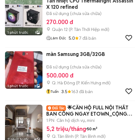
Tản nhiệt CPU Thermalright Assassin
X 120 refined
Đã sử dụng (chưa sửa chữa)
270.000 đ
Quận 12
(
P. Tân Thới Hiệp
mới)
1 phút trước
1
5.0
7
đã bán
Lâm Đức
màn Samsung 3GB/32GB
Đã sử dụng (chưa sửa chữa)
500.000 đ
Q. Hà Đông
(
P. Kiến Hưng
mới)
1 phút trước
2
T
3.5
163
đã bán
Tuấn
🌟CĂN HỘ FULL NỘI THẤT
BAN CÔNG NGAY ETOWN_CỘNG
HOÀ
1 PN
Căn hộ dịch vụ, mini
5,2 triệu/tháng
50 m²
Q. Tân Bình
(
P. Tân Bình
mới)
2 phút trước
8