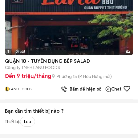
Tin nổi bật
1
QUẬN 10 - TUYỂN DỤNG BẾP SALAD
Công ty TNHH LANU FOODS
Đến 9 triệu/tháng
Phường 15
(
P. Hòa Hưng
mới)
L
Bấm để hiện số
Chat
LANU FOODS
Bạn cần tìm
thiết bị
nào ?
Thiết bị:
Loa