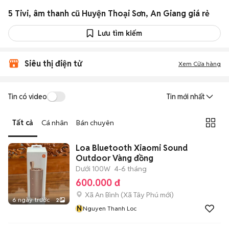
5 Tivi, âm thanh cũ Huyện Thoại Sơn, An Giang giá rẻ
Lưu tìm kiếm
Siêu thị điện tử
Xem Cửa hàng
Tin có video
Tin mới nhất
Tất cả
Cá nhân
Bán chuyên
Loa Bluetooth Xiaomi Sound
Outdoor Vàng đồng
Dưới 100W
4-6 tháng
600.000 đ
Xã An Bình
(
Xã Tây Phú
mới)
6 ngày trước
2
N
Nguyen Thanh Loc