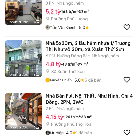
5 Tỷ
3 PN
Nhà ngõ, hẻm
5,2 tỷ
163 tr/m²
32 m²
Phường Phú Lương
1 phút trước
4
5.0
Trần Văn Khanh
Nhà 5x20m, 2 lầu hẻm nhựa 1/Trương
Thị Như vô 30m, xã Xuân Thới Sơn
6 PN
Hướng Đông Bắc
Nhà ngõ, hẻm
4,8 tỷ
48 tr/m²
99 m²
Xã Xuân Thới Sơn
1 phút trước
6
5.0
5
đã bán
Quyết Chiến
Nhà Bán Full Nội Thất, Như Hình, Chỉ 4
Đồng, 2PN, 2WC
2 PN
Nhà ngõ, hẻm
4,15 tỷ
126 tr/m²
33 m²
Phường Phú Thọ Hòa
1 phút trước
10
4.0
1
đã bán
Mr Hiệp