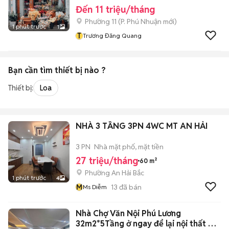
Đến 11 triệu/tháng
Phường 11
(
P. Phú Nhuận
mới)
1 phút trước
1
T
Trương Đăng Quang
Bạn cần tìm
thiết bị
nào ?
Thiết bị:
Loa
NHÀ 3 TẦNG 3PN 4WC MT AN HẢI
3 PN
Nhà mặt phố, mặt tiền
27 triệu/tháng
60 m²
Phường An Hải Bắc
1 phút trước
4
M
13
đã bán
Ms Diễm
Nhà Chợ Văn Nội Phú Lương
32m2*5Tầng ở ngay để lại nội thất TC