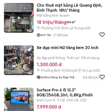
Cho thuê mặt bằng Lê Quang Định,
Bình Thạnh. 18tr/ tháng
Mặt bằng kinh doanh
18 triệu/tháng
54 m²
Phường 11
(
P. Bình Lợi Trung
mới)
1 phút trước
9
21
đã bán
Anh Tân
Xe đạp mini Nữ Vàng kem 20 inch
Xe đạp phổ thông
Thái Lan
Đã sử dụng
1.300.000 đ
Phường Bình Trị Đông B
(
P. An Lạc
mới)
1 phút trước
4
84
đã bán
Xả Kho Dòng Xe Đạp Thể
Thao
Surface Pro 6 i5 12.3"
8GB/256GB,2in1, 0,8Kg,Pin6h
Intel Core i5
8 GB
256 GB
SSD
7.999.000 đ