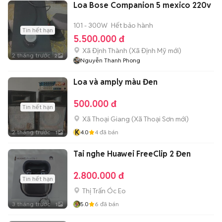
Loa Bose Companion 5 mexico 220v
101 - 300W
Hết bảo hành
Tin hết hạn
5.500.000 đ
Xã Định Thành
(
Xã Định Mỹ
mới)
2 tháng trước
2
Nguyễn Thanh Phong
Loa và amply màu Đen
500.000 đ
Tin hết hạn
Xã Thoại Giang
(
Xã Thoại Sơn
mới)
K
2 tháng trước
4.0
4
đã bán
1
Tai nghe Huawei FreeClip 2 Đen
2.800.000 đ
Tin hết hạn
Thị Trấn Óc Eo
3 tháng trước
5.0
6
đã bán
1