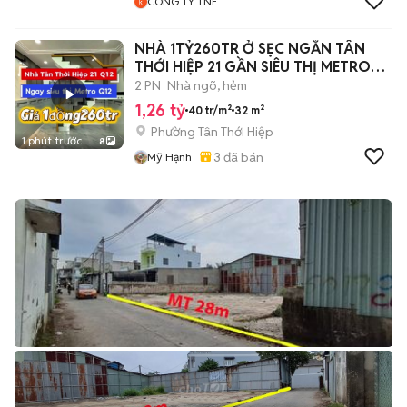
CÔNG TY TNF
NHÀ 1TỶ260TR Ở SẸC NGẮN TÂN
THỚI HIỆP 21 GẦN SIÊU THỊ METRO
QUẬN 12
2 PN
Nhà ngõ, hẻm
1,26 tỷ
40 tr/m²
32 m²
Phường Tân Thới Hiệp
1 phút trước
8
3
đã bán
Mỹ Hạnh