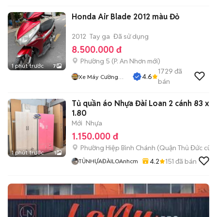
Honda Air Blade 2012 màu Đỏ
2012
Tay ga
Đã sử dụng
8.500.000 đ
Phường 5
(
P. An Nhơn
mới)
1 phút trước
7
1729
đã
4.6
Xe Máy Cường
bán
Phát
Tủ quần áo Nhựa Đài Loan 2 cánh 83 x
1.80
Mới
Nhựa
1.150.000 đ
Phường Hiệp Bình Chánh (Quận Thủ Đức cũ)
1 phút trước
1
4.2
151
đã bán
TỦNHỰAĐÀILOAnhcm