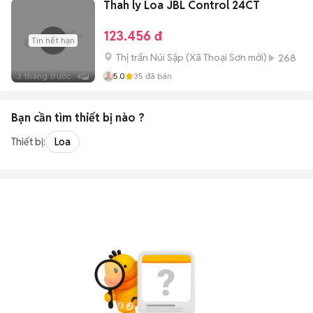
Thah ly Loa JBL Control 24CT
123.456 đ
Tin hết hạn
Thị trấn Núi Sập
(
Xã Thoại Sơn
mới)
268
3 tháng trước
5.0
35
đã bán
4
Bạn cần tìm
thiết bị
nào ?
Thiết bị:
Loa