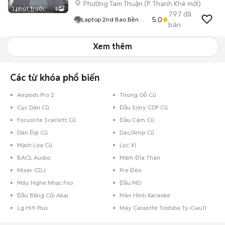
Phường Tam Thuận
(
P. Thanh Khê
mới)
1 phút trước
5
797
đã
5.0
Laptop 2nd Bao Bền
bán
Giá Rẻ
Xem thêm
Các từ khóa phổ biến
Airpods Pro 2
Thùng Gỗ Cũ
Cục Dàn Cũ
Đầu Sony CDP Cũ
Focusrite Scarlett Cũ
Đầu Câm Cũ
Dàn Đại Cũ
Dac/Amp Cũ
Mạch Loa Cũ
Lọc Xì
BACL Audio
Mâm Đĩa Than
Mixer CDJ
Pre Đèn
Máy Nghe Nhạc Fiio
Đầu MD
Đầu Băng Cối Akai
Màn Hình Karaoke
Lg Hifi Plus
Máy Cassette Toshiba Ty-Cwu11