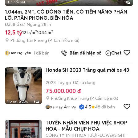
Tin nổi bật
11
+
2
1.044m, 2MT, CÓ DÒNG TIỀN, CÓ TIỀM NĂNG PHÂN
LÔ, P.TÂN PHONG, BIÊN HÒA
Đất thổ cư
Ngang 28 m
12,5 tỷ
12 tr/m²
1044 m²
Phường Tân Phong
(
P. Tân Triều
mới)
H
1
đã bán
Bấm để hiện số
Chat
Hân Nguyễn
Honda SH 2023 Trắng quá mới bs 43
2023
Tay ga
Đã sử dụng
75.000.000 đ
Phường Khuê Trung
(
P. Cẩm Lệ
mới)
1 phút trước
6
4.5
48
đã bán
Xe Máy Ánh Vy
TUYỂN NHÂN VIÊN PHỤ VIỆC SHOP
HOA - MẪU CHỤP HOA
CÔNG TY TNHH HOA TƯƠI FLOWERSIGHT