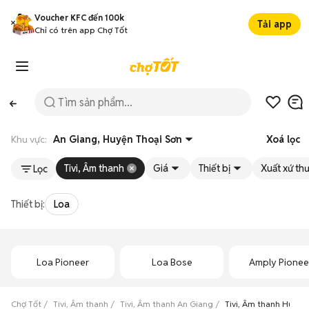
Voucher KFC đến 100k
Tải app
Chỉ có trên app Chợ Tốt
Khu vực:
An Giang, Huyện Thoại Sơn
Xoá lọc
Tivi, Âm thanh
Giá
Thiết bị
Xuất xứ th
Lọc
Thiết bị:
Loa
Loa Pioneer
Loa Bose
Amply Pionee
Chợ Tốt
Tivi, Âm thanh
Tivi, Âm thanh An Giang
Tivi, Âm thanh Huyện