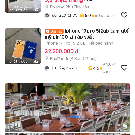
Phường Phú Thọ Hòa
1 phút trước
7
5.0
60
đã bán
Trương Lợi CHDV
iphone 17pro 512gb cam qtế
mỹ pin100 zin áp suất
iPhone 17 Pro
512 GB
Hết bảo hành
32.200.000 đ
Phường 5
(
P. Bàn Cờ
mới)
1 phút trước
3
808
đã
4.6
Hệ Thống Bán Lẻ
bán
Điện Thoại
SmartPhone Nam Á