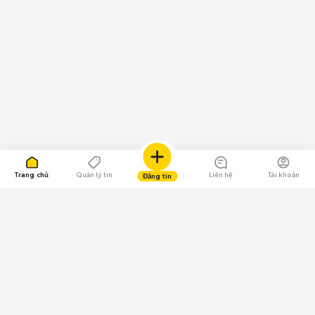
Trang chủ
Quản lý tin
Liên hệ
Tài khoản
Đăng tin
109.000 Bình chọn
Tải ứng dụng Chợ Tốt
Về Chợ Tốt
Quy chế sàn