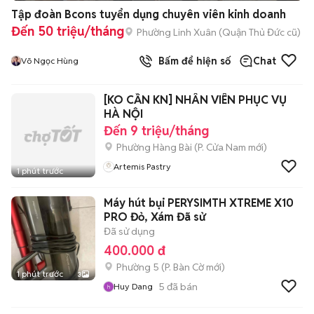
Tập đoàn Bcons tuyển dụng chuyên viên kinh doanh
Đến 50 triệu/tháng
Phường Linh Xuân (Quận Thủ Đức cũ)
Bấm để hiện số
Chat
Võ Ngọc Hùng
[KO CẦN KN] NHÂN VIÊN PHỤC VỤ
HÀ NỘI
Đến 9 triệu/tháng
Phường Hàng Bài
(
P. Cửa Nam
mới)
Artemis Pastry
1 phút trước
Máy hút bụi PERYSIMTH XTREME X10
PRO Đỏ, Xám Đã sử
Đã sử dụng
400.000 đ
Phường 5
(
P. Bàn Cờ
mới)
1 phút trước
3
5
đã bán
Huy Dang