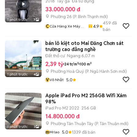
2018
Tay ga
Đã sử dụng
33.000.000 đ
Phường 26
(
P. Bình Thạnh
mới)
1 phút trước
7
459
đã
C
4.9
Cửa Hàng Xe Máy
bán
Văn Vũ
bán lô kiệt oto Mai Đăng Chơn sát
trường cao đẳng nghề
Đất thổ cư
Ngang 6,07 m
2,39 tỷ
24 tr/m²
100 m²
Phường Hoà Quý
(
P. Ngũ Hành Sơn
mới)
1 phút trước
4
V
5.0
Võ Nhật
Apple iPad Pro M2 256GB Wifi Xám
98%
iPad Pro M2 2022
256 GB
14.800.000 đ
Phường Tân Thuận Tây
(
P. Tân Thuận
mới)
1 phút trước
3
m
5.0
1339
đã bán
Mrlao