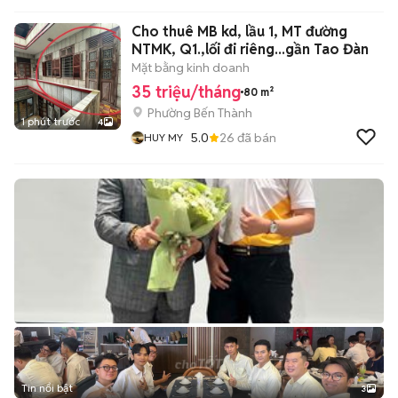
Cho thuê MB kd, lầu 1, MT đường
NTMK, Q1.,lối đi riêng...gần Tao Đàn
Mặt bằng kinh doanh
35 triệu/tháng
80 m²
Phường Bến Thành
1 phút trước
4
5.0
26
đã bán
HUY MY
Tin nổi bật
3