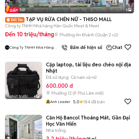
Tin nổi bật
5
TẠP VỤ RỬA CHÉN NỮ - THISO MALL
Công ty TNHH Nhà hàng Hàn Quốc Meat & Meet
Đến 10 triệu/tháng
Phường An Khánh (Quận 2 cũ)
9
đã bán
Bấm để hiện số
Chat
Công Ty TNHH Nhà Hàng
Hàn Quốc Meat And Meet
Cặp laptop, tài liệu đeo chéo nội địa
Nhật
Đã sử dụng
Cả nam và nữ
600.000 đ
Phường 12
(
P. Phú Lâm
mới)
1 phút trước
6
A
5.0
184
đã bán
Anh Leader
Căn Hộ Bancol Thoáng Mát, Gần Đại
Học Văn Hiến
Nhà trống
3,2 triệu/tháng
25 m²