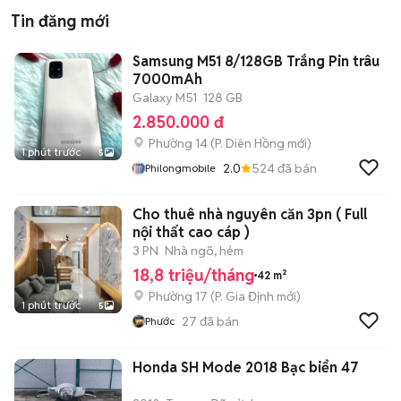
Tin đăng mới
Samsung M51 8/128GB Trắng Pin trâu
7000mAh
Galaxy M51
128 GB
2.850.000 đ
Phường 14
(
P. Diên Hồng
mới)
1 phút trước
5
2.0
524
đã bán
Philongmobile
Cho thuê nhà nguyên căn 3pn ( Full
nội thất cao cáp )
3 PN
Nhà ngõ, hẻm
18,8 triệu/tháng
42 m²
Phường 17
(
P. Gia Định
mới)
1 phút trước
5
27
đã bán
Phước
Honda SH Mode 2018 Bạc biển 47