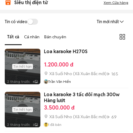
Siêu thị điện tử
Xem Cửa hàng
Tin có video
Tin mới nhất
Tất cả
Cá nhân
Bán chuyên
Loa karaoke H270S
1.200.000 đ
Tin hết hạn
Xã Suối Nho
(
Xã Xuân Bắc
mới)
165
2 tháng trước
Trần Văn Hiển
4
Loa karaoke 3 tấc đôi mạch 300w
Hàng lướt
3.500.000 đ
Tin hết hạn
Xã Suối Nho
(
Xã Xuân Bắc
mới)
69
T
2 tháng trước
1
đã bán
3