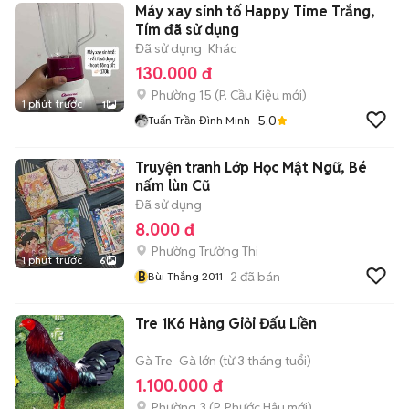
Máy xay sinh tố Happy Time Trắng,
Tím đã sử dụng
Đã sử dụng
Khác
130.000 đ
Phường 15
(
P. Cầu Kiệu
mới)
1 phút trước
1
5.0
Tuấn Trần Đình Minh
Truyện tranh Lớp Học Mật Ngữ, Bé
nấm lùn Cũ
Đã sử dụng
8.000 đ
Phường Trường Thi
1 phút trước
6
B
2
đã bán
Bùi Thắng 2011
Tre 1K6 Hàng Giỏi Đấu Liền
Gà Tre
Gà lớn (từ 3 tháng tuổi)
1.100.000 đ
Phường 3
(
P. Phước Hậu
mới)