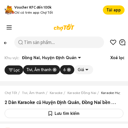
Voucher KFC đến 100k
Tải app
Chỉ có trên app Chợ Tốt
Khu vực:
Đồng Nai, Huyện Định Quán
Xoá lọc
Tivi, Âm thanh
6
Giá
Lọc
Chợ Tốt
Tivi, Âm thanh
Karaoke
Karaoke Đồng Nai
Karaoke Huyện 
2 Dàn Karaoke cũ Huyện Định Quán, Đồng Nai bền đẹp, giá rẻ
Lưu tìm kiếm