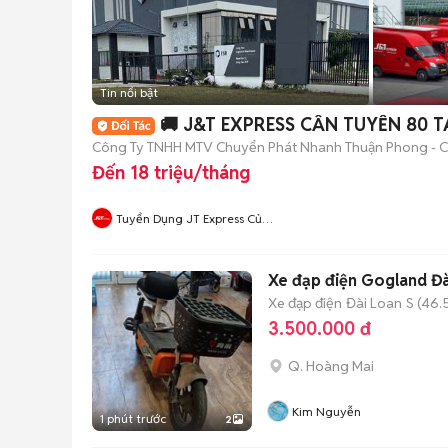
Tin nổi bật
🚚 J&T EXPRESS CẦN TUYỂN 80 TÀI
Công Ty TNHH MTV Chuyển Phát Nhanh Thuận Phong - Ch
Đến 18 triệu/tháng
Tuyển Dụng JT Express Củ
Chi
Xe đạp điện Gogland Đ
Xe đạp điện
Đài Loan
S (46.
3.500.000 đ
Q. Hoàng Mai
Kim Nguyễn
1 phút trước
2