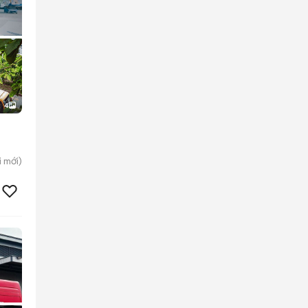
4
i
mới)