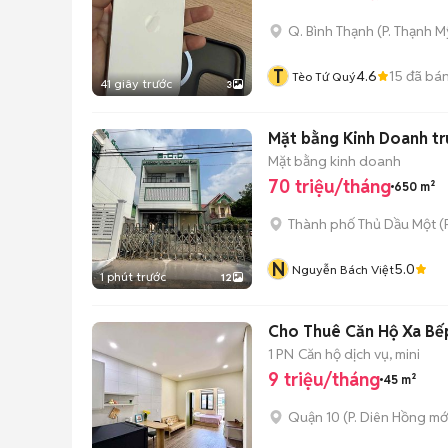
Q. Bình Thạnh
(
P. Thạnh M
T
4.6
15
đã bá
Tèo Tứ Quý
41 giây trước
3
Mặt bằng Kinh Doanh tr
Mặt bằng kinh doanh
70 triệu/tháng
650 m²
Thành phố Thủ Dầu Một
(
N
5.0
Nguyễn Bách Việt
1 phút trước
12
Cho Thuê Căn Hộ Xa Bế
1 PN
Căn hộ dịch vụ, mini
9 triệu/tháng
45 m²
Quận 10
(
P. Diên Hồng
mớ