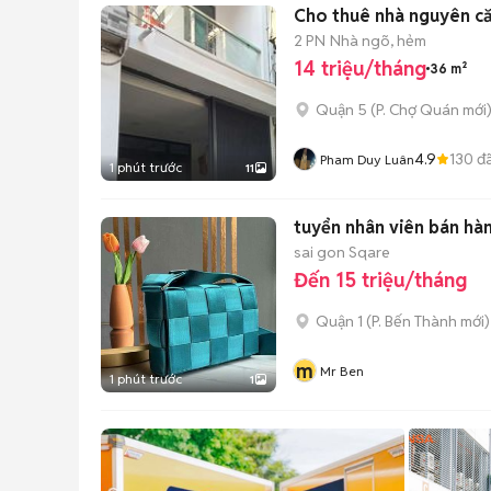
Cho thuê nhà nguyên că
2 PN
Nhà ngõ, hẻm
14 triệu/tháng
36 m²
Quận 5
(
P. Chợ Quán
mới
4.9
130
đã
Pham Duy Luân
1 phút trước
11
tuyển nhân viên bán hà
sai gon Sqare
Đến 15 triệu/tháng
Quận 1
(
P. Bến Thành
mới)
m
Mr Ben
1 phút trước
1