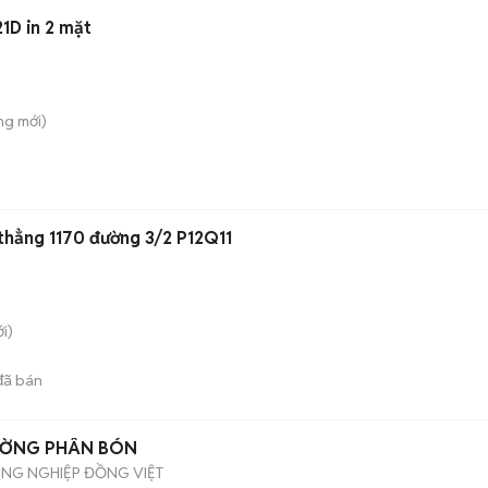
21D in 2 mặt
ông
mới)
thẳng 1170 đường 3/2 P12Q11
i)
ã bán
RƯỜNG PHÂN BÓN
ÔNG NGHIỆP ĐỒNG VIỆT