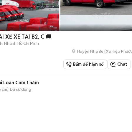
 XẾ XE TẢI B2, C 🚚
i Nhánh Hồ Chí Minh
Huyện Nhà Bè
(
Xã Hiệp Phướ
Bấm để hiện số
Chat
ài Loan Cam 1 năm
5 cm)
Đã sử dụng