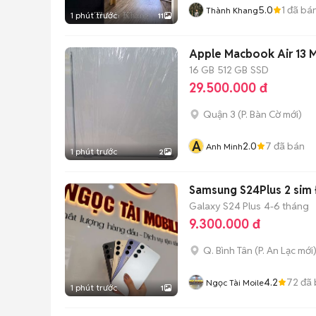
5.0
1
đã bá
Thành Khang
1 phút trước
11
Apple Macbook Air 13 M
16 GB
512 GB
SSD
29.500.000 đ
Quận 3
(
P. Bàn Cờ
mới)
A
2.0
7
đã bán
Anh Minh
1 phút trước
2
Samsung S24Plus 2 sim
Galaxy S24 Plus
4-6 tháng
9.300.000 đ
Q. Bình Tân
(
P. An Lạc
mới
4.2
72
đã 
Ngọc Tài Moile
1 phút trước
1