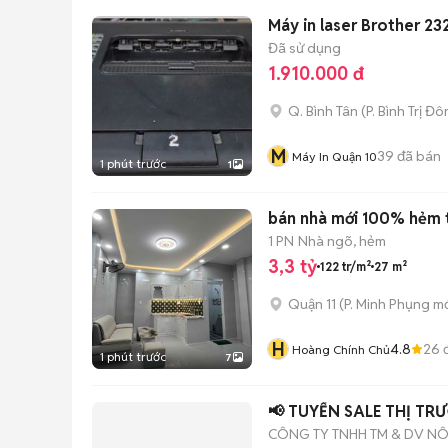
Máy in laser Brother 23
Đã sử dụng
1.910.000 đ
Q. Bình Tân
(
P. Bình Trị Đ
M
39
đã bán
Máy In Quận 10
1 phút trước
1
bán nhà mới 100% hẻm 
1 PN
Nhà ngõ, hẻm
3,3 tỷ
122 tr/m²
27 m²
Quận 11
(
P. Minh Phụng
mớ
H
4.8
26
đ
Hoàng Chính Chủ
1 phút trước
7
📢 TUYỂN SALE THỊ T
CÔNG TY TNHH TM & DV N