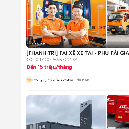
Tin nổi bật
[THANH TRÌ] TÀI XẾ XE TẢI - PHỤ TẢI 
CÔNG TY CỔ PHẦN GONSA
Đến 15 triệu/tháng
5
đã bán
Công Ty Cổ Phần GONSA