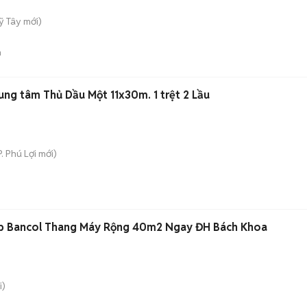
ỹ Tây
mới)
n
ung tâm Thủ Dầu Một 11x30m. 1 trệt 2 Lầu
P. Phú Lợi
mới)
p Bancol Thang Máy Rộng 40m2 Ngay ĐH Bách Khoa
i)