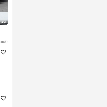
4
c
mới)