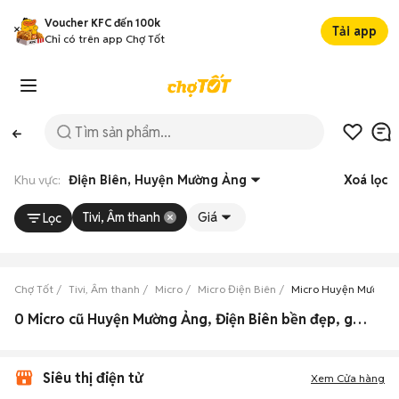
Voucher KFC đến 100k
Tải app
Chỉ có trên app Chợ Tốt
Khu vực:
Điện Biên, Huyện Mường Ảng
Xoá lọc
Tivi, Âm thanh
Giá
Lọc
Chợ Tốt
Tivi, Âm thanh
Micro
Micro Điện Biên
Micro Huyện Mường 
0 Micro cũ Huyện Mường Ảng, Điện Biên bền đẹp, giá rẻ
Siêu thị điện tử
Xem Cửa hàng