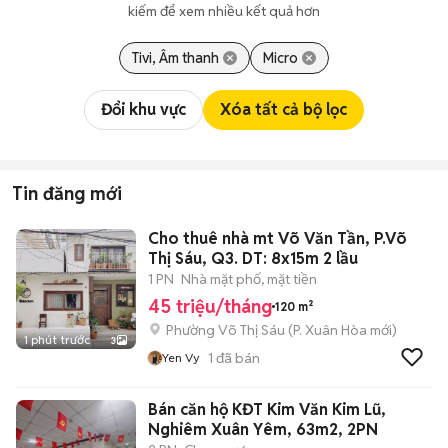
kiếm để xem nhiều kết quả hơn
Tivi, Âm thanh
Micro
Đổi khu vực
Xóa tất cả bộ lọc
Tin đăng mới
Cho thuê nhà mt Võ Văn Tần, P.Võ
Thị Sáu, Q3. DT: 8x15m 2 lầu
1 PN
Nhà mặt phố, mặt tiền
45 triệu/tháng
120 m²
Phường Võ Thị Sáu
(
P. Xuân Hòa
mới)
1 phút trước
3
1
đã bán
Yen Vy
Bán căn hộ KĐT Kim Văn Kim Lũ,
Nghiêm Xuân Yêm, 63m2, 2PN