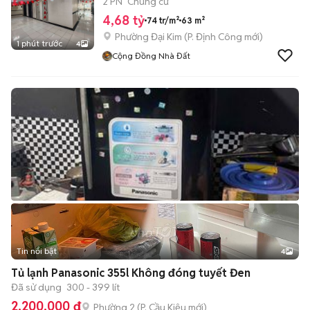
2 PN
Chung cư
4,68 tỷ
74 tr/m²
63 m²
Phường Đại Kim
(
P. Định Công
mới)
1 phút trước
4
Cộng Đồng Nhà Đất
Tin nổi bật
4
Tủ lạnh Panasonic 355l Không đóng tuyết Đen
Đã sử dụng
300 - 399 lít
2.200.000 đ
Phường 2
(
P. Cầu Kiệu
mới)