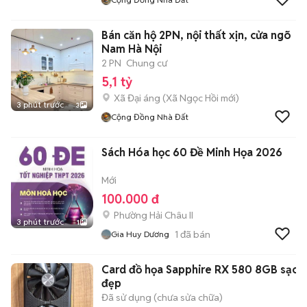
Bán căn hộ 2PN, nội thất xịn, cửa ngõ
Nam Hà Nội
2 PN
Chung cư
5,1 tỷ
Xã Đại áng
(
Xã Ngọc Hồi
mới)
3 phút trước
3
Cộng Đồng Nhà Đất
Sách Hóa học 60 Đề Minh Họa 2026
Mới
100.000 đ
Phường Hải Châu II
3 phút trước
1
1
đã bán
Gia Huy Dương
Card đồ họa Sapphire RX 580 8GB sạch
đẹp
Đã sử dụng (chưa sửa chữa)