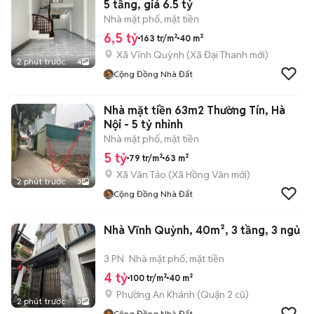
5 tầng, giá 6.5 tỷ
Nhà mặt phố, mặt tiền
6,5 tỷ
163 tr/m²
40 m²
Xã Vĩnh Quỳnh
(
Xã Đại Thanh
mới)
2 phút trước
4
Cộng Đồng Nhà Đất
Nhà mặt tiền 63m2 Thường Tín, Hà
Nội - 5 tỷ nhỉnh
Nhà mặt phố, mặt tiền
5 tỷ
79 tr/m²
63 m²
Xã Vân Tảo
(
Xã Hồng Vân
mới)
2 phút trước
3
Cộng Đồng Nhà Đất
Nhà Vĩnh Quỳnh, 40m², 3 tầng, 3 ngủ
3 PN
Nhà mặt phố, mặt tiền
4 tỷ
100 tr/m²
40 m²
Phường An Khánh (Quận 2 cũ)
2 phút trước
3
Cộng Đồng Nhà Đất