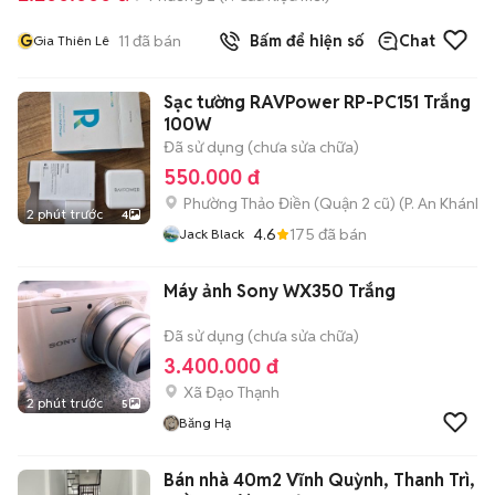
G
11
đã bán
Bấm để hiện số
Chat
Gia Thiên Lê
Sạc tường RAVPower RP-PC151 Trắng
100W
Đã sử dụng (chưa sửa chữa)
550.000 đ
Phường Thảo Điền (Quận 2 cũ)
(
P. An Khánh
m
2 phút trước
4
4.6
175
đã bán
Jack Black
Máy ảnh Sony WX350 Trắng
Đã sử dụng (chưa sửa chữa)
3.400.000 đ
Xã Đạo Thạnh
2 phút trước
5
Băng Hạ
Bán nhà 40m2 Vĩnh Quỳnh, Thanh Trì,