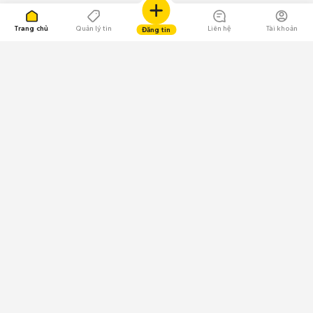
Trang chủ
Quản lý tin
Liên hệ
Tài khoản
Đăng tin
109.000 Bình chọn
Tải ứng dụng Chợ Tốt
Về Chợ Tốt
Quy chế sàn
Chính sách bảo mật
Giải quyết tranh chấp
CÔNG TY TNHH CHỢ TỐT - Người đại diện theo pháp luật:
Nguyễn Trọng Tấn; GPDKKD: 0312120782 do Sở KH & ĐT TP.HCM cấp ngày
11/01/2013;
GPMXH: 185/GP-BTTTT do Bộ Thông tin và Truyền thông
cấp ngày 09/07/2024 - Chịu trách nhiệm
nội dung: Trần Hoàng Ly.
Chính sách sử dụng
Địa chỉ: Tầng 18, Toà nhà UOA, Số 6 đường Tân Trào, Phường Tân Mỹ,
Thành phố Hồ Chí Minh, Việt Nam;
Email: trogiup@chotot.vn -