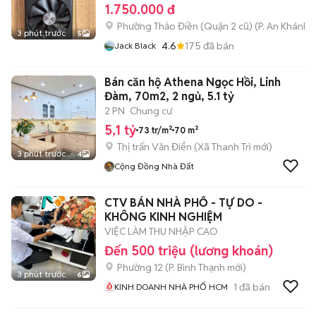
1.750.000 đ
Phường Thảo Điền (Quận 2 cũ)
(
P. An Khánh
m
3 phút trước
5
4.6
175
đã bán
Jack Black
Bán căn hộ Athena Ngọc Hồi, Linh
Đàm, 70m2, 2 ngủ, 5.1 tỷ
2 PN
Chung cư
5,1 tỷ
73 tr/m²
70 m²
Thị trấn Văn Điển
(
Xã Thanh Trì
mới)
3 phút trước
4
Cộng Đồng Nhà Đất
CTV BÁN NHÀ PHỐ - TỰ DO -
KHÔNG KINH NGHIỆM
VIỆC LÀM THU NHẬP CAO
Đến 500 triệu (lương khoán)
Phường 12
(
P. Bình Thạnh
mới)
3 phút trước
6
1
đã bán
KINH DOANH NHÀ PHỐ HCM