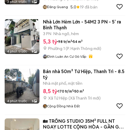
3 phút trước
5
5.0
19
đã bán
Đăng Quang
Nhà Lớn Hẻm Lớn - 54M2 3 PN - 5' ra
Bình Thạnh
3 PN
Nhà ngõ, hẻm
5,3 tỷ
98 tr/m²
54 m²
Phường 1
(
P. Hạnh Thông
mới)
4 phút trước
8
Đình Luân An Cư Gò Vấp
Bán nhà 50m² Tứ Hiệp, Thanh Trì - 8.5
tỷ
Nhà mặt phố, mặt tiền
8,5 tỷ
170 tr/m²
50 m²
Xã Tứ Hiệp
(
Xã Thanh Trì
mới)
4 phút trước
5
Cộng Đồng Nhà Đất
🏡 TRỐNG STUDIO 35M² FULL NT
NGAY LOTTE CỘNG HÒA - GẦN GA