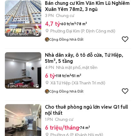
Bán chung cư Kim Văn Kim Lũ Nghiêm
Xuân Yêm 78m2, 3 ngủ
3 PN
Chung cư
4,7 tỷ
60 tr/m²
78 m²
Phường Đại Kim
(
P. Định Công
mới)
3 phút trước
4
Cộng Đồng Nhà Đất
Nhà dân xây, ô tô đỗ cửa, Tứ Hiệp,
51m², 5 tầng
4 PN
Nhà mặt phố, mặt tiền
6 tỷ
118 tr/m²
51 m²
Xã Tứ Hiệp
(
Xã Thanh Trì
mới)
3 phút trước
5
Cộng Đồng Nhà Đất
Cho thuê phòng ngủ lớn view Q1 full
nội thất
1 PN
Chung cư
6 triệu/tháng
74 m²
Phường 6
(
P. Khánh Hội
mới)