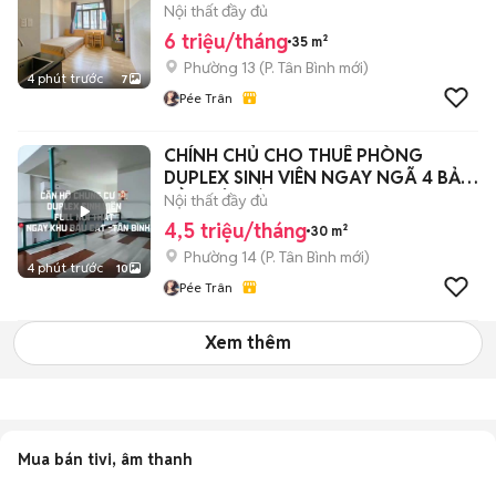
T3 TÂN BÌNH
Nội thất đầy đủ
6 triệu/tháng
35 m²
Phường 13
(
P. Tân Bình
mới)
4 phút trước
7
Pée Trân
CHÍNH CHỦ CHO THUÊ PHÒNG
DUPLEX SINH VIÊN NGAY NGÃ 4 BẢY
HIỀN TÂN BÌNH
Nội thất đầy đủ
4,5 triệu/tháng
30 m²
Phường 14
(
P. Tân Bình
mới)
4 phút trước
10
Pée Trân
Xem thêm
Mua bán tivi, âm thanh