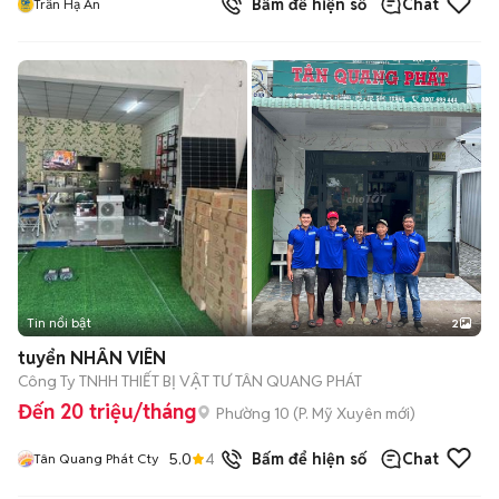
Bấm để hiện số
Chat
Trần Hạ An
Tin nổi bật
2
tuyển NHÂN VIÊN
Công Ty TNHH THIẾT BỊ VẬT TƯ TÂN QUANG PHÁT
Đến 20 triệu/tháng
Phường 10
(
P. Mỹ Xuyên
mới)
5.0
4
đã bán
Bấm để hiện số
Chat
Tân Quang Phát Cty