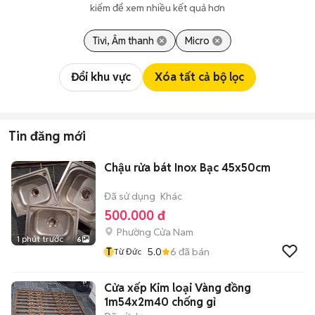
kiếm để xem nhiều kết quả hơn
Tivi, Âm thanh
Micro
Đổi khu vực
Xóa tất cả bộ lọc
Tin đăng mới
Chậu rửa bát Inox Bạc 45x50cm
Đã sử dụng
Khác
500.000 đ
Phường Cửa Nam
1 phút trước
6
T
5.0
6
đã bán
Từ Đức
Cửa xếp Kim loại Vàng đồng
1m54x2m40 chống gỉ