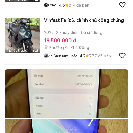
4.8
814
đã bán
Long
Vinfast FelizS. chính chủ công chứng
2022
Xe máy điện
Đã sử dụng
19.500.000 đ
Phường An Phú Đông
1 phút trước
6
4.9
777
đã bán
Xe Điện Kim Thảo