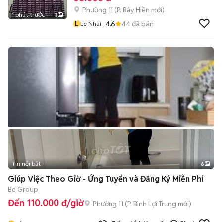
Phường 11
(
P. Bảy Hiền
mới)
1 phút trước
3
L
4.6
44
đã bán
Le Nhai
Tin nổi bật
6
+
2
Giúp Việc Theo Giờ - Ứng Tuyển và Đăng Ký Miễn Phí
Be Group
Đến 110.000 đ/giờ
Phường 11
(
P. Bình Lợi Trung
mới)