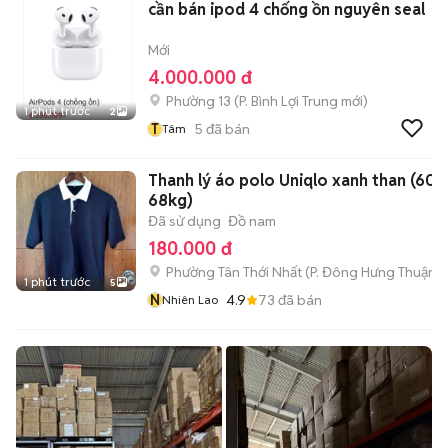
cần bán ipod 4 chống ồn nguyên seal
Mới
4.000.000 đ
Phường 13
(
P. Bình Lợi Trung
mới)
1 phút trước
2
T
5
đã bán
Tâm
Thanh lý áo polo Uniqlo xanh than (60-
68kg)
Đã sử dụng
Đồ nam
180.000 đ
Phường Tân Thới Nhất
(
P. Đông Hưng Thuận
m
1 phút trước
5
N
4.9
73
đã bán
Nhiên Lao