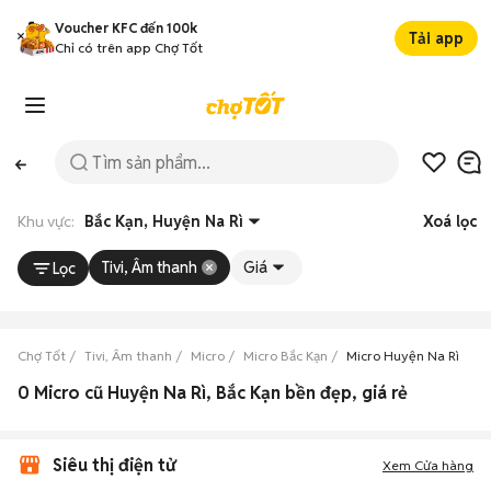
Voucher KFC đến 100k
Tải app
Chỉ có trên app Chợ Tốt
Khu vực:
Bắc Kạn, Huyện Na Rì
Xoá lọc
Tivi, Âm thanh
Giá
Lọc
Chợ Tốt
Tivi, Âm thanh
Micro
Micro Bắc Kạn
Micro Huyện Na Rì
0 Micro cũ Huyện Na Rì, Bắc Kạn bền đẹp, giá rẻ
Siêu thị điện tử
Xem Cửa hàng