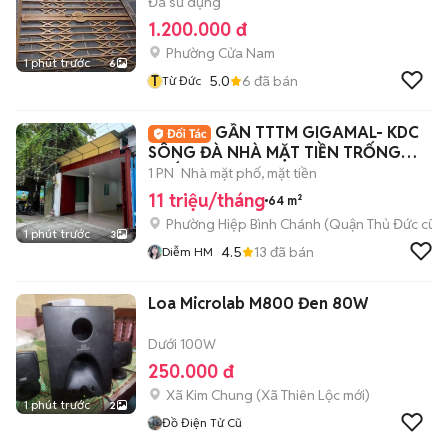
Đã sử dụng
1.200.000 đ
Phường Cửa Nam
1 phút trước
6
T
5.0
6
đã bán
Từ Đức
GẦN TTTM GIGAMAL- KDC
SÔNG ĐÀ NHÀ MẶT TIỀN TRỐNG
SUỐT + VPCTY+ONLI
1 PN
Nhà mặt phố, mặt tiền
11 triệu/tháng
64 m²
Phường Hiệp Bình Chánh (Quận Thủ Đức cũ)
1 phút trước
3
4.5
13
đã bán
Diễm HM
Loa Microlab M800 Đen 80W
Dưới 100W
250.000 đ
Xã Kim Chung
(
Xã Thiên Lộc
mới)
1 phút trước
2
Đồ Điện Tử Cũ