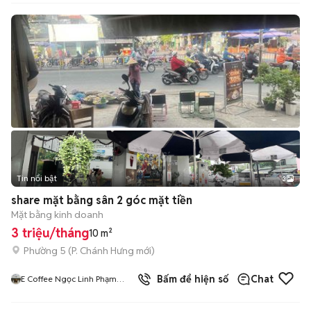
Tin nổi bật
3
share mặt bằng sân 2 góc mặt tiền
Mặt bằng kinh doanh
3 triệu/tháng
10 m²
Phường 5
(
P. Chánh Hưng
mới)
1
đã bán
Bấm để hiện số
Chat
E Coffee Ngọc Linh Phạm
Hùng