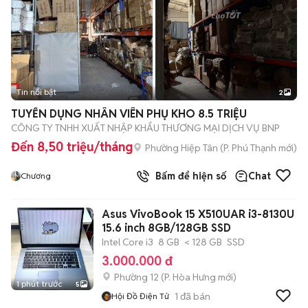
Tin nổi bật
2
TUYỂN DỤNG NHÂN VIÊN PHỤ KHO 8.5 TRIỆU
CÔNG TY TNHH XUẤT NHẬP KHẨU THƯƠNG MẠI DỊCH VỤ BNP
Đến 8,50 triệu/tháng
Phường Hiệp Tân
(
P. Phú Thạnh
mới)
Bấm để hiện số
Chat
Chương
Asus VivoBook 15 X510UAR i3-8130U
15.6 inch 8GB/128GB SSD
Intel Core i3
8 GB
< 128 GB
SSD
3.000.000 đ
Phường 12
(
P. Hòa Hưng
mới)
1 phút trước
5
1
đã bán
Hội Đồ Điện Tử