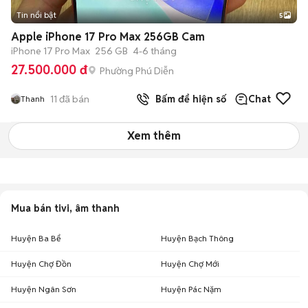
Tin nổi bật
5
Apple iPhone 17 Pro Max 256GB Cam
iPhone 17 Pro Max
256 GB
4-6 tháng
27.500.000 đ
Phường Phú Diễn
11
đã bán
Bấm để hiện số
Chat
Thanh
Xem thêm
Mua bán tivi, âm thanh
Huyện Ba Bể
Huyện Bạch Thông
Huyện Chợ Đồn
Huyện Chợ Mới
Huyện Ngân Sơn
Huyện Pác Nặm