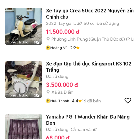
Xe tay ga Crea 50cc 2022 Nguyên zin B
Chính chủ
2022
Tay ga
Dưới 50 cc
Đã sử dụng
11.500.000 đ
Phường Linh Trung (Quận Thủ Đức cũ)
(
P. Lin
1 phút trước
9
H
2.9
Hoàng Vũ
Xe đạp tập thể dục Kingsport KS 102
Trắng
Đã sử dụng
3.500.000 đ
Xã Bà Điểm
1 phút trước
2
H
4.4
16
đã bán
Hưu Thanh
Yamaha PG-1 Wander Khăn Đa Năng
Đen
Đã sử dụng
Cả nam và nữ
68.000 đ