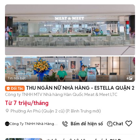
Tin nổi bật
6
+
2
THU NGÂN NỮ NHÀ HÀNG - ESTELLA QUẬN 2
Công ty TNHH MTV Nhà hàng Hàn Quốc Meat & Meet LTC
Từ 7 triệu/tháng
Phường An Phú (Quận 2 cũ)
(
P. Bình Trưng
mới)
9
đã bán
Bấm để hiện số
Chat
Công Ty TNHH Nhà Hàng
Hàn Quốc Meat And Meet