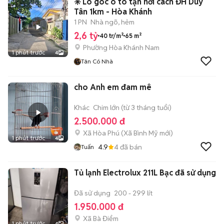
✳️ Lô góc ô tô tận nơi cách ĐH Duy
Tân 1km - Hòa Khánh
1 PN
Nhà ngõ, hẻm
2,6 tỷ
40 tr/m²
65 m²
Phường Hòa Khánh Nam
1 phút trước
4
Tân Có Nhà
cho Anh em đam mê
Khác
Chim lớn (từ 3 tháng tuổi)
2.500.000 đ
Xã Hòa Phú
(
Xã Bình Mỹ
mới)
1 phút trước
4
4.9
4
đã bán
Tuấn
Tủ lạnh Electrolux 211L Bạc đã sử dụng
Đã sử dụng
200 - 299 lít
1.950.000 đ
Xã Bà Điểm
1 phút trước
4