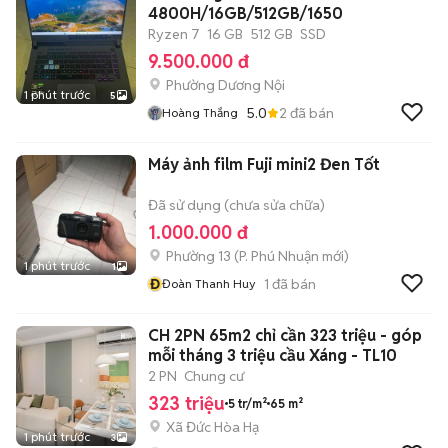
4800H/16GB/512GB/1650
Ryzen 7
16 GB
512 GB
SSD
9.500.000 đ
Phường Dương Nội
1 phút trước
5
5.0
2
đã bán
Hoàng Thắng
Máy ảnh film Fuji mini2 Đen Tốt
Đã sử dụng (chưa sửa chữa)
1.000.000 đ
Phường 13
(
P. Phú Nhuận
mới)
1 phút trước
1
Đ
1
đã bán
Đoàn Thanh Huy
CH 2PN 65m2 chỉ cần 323 triệu - góp
mỗi tháng 3 triệu cầu Xáng - TL10
2 PN
Chung cư
323 triệu
5 tr/m²
65 m²
Xã Đức Hòa Hạ
1 phút trước
3