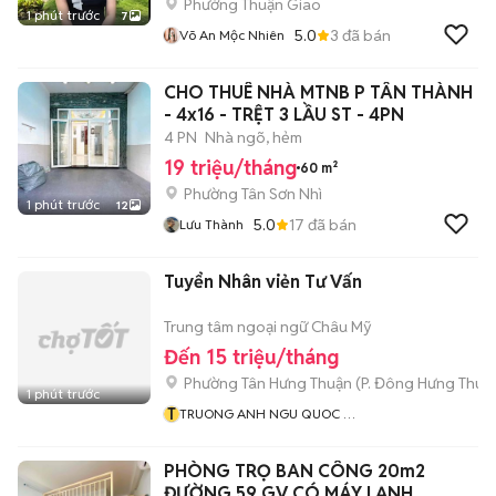
Phường Thuận Giao
1 phút trước
7
5.0
3
đã bán
Võ An Mộc Nhiên
CHO THUÊ NHÀ MTNB P TÂN THÀNH
- 4x16 - TRỆT 3 LẦU ST - 4PN
4 PN
Nhà ngõ, hẻm
19 triệu/tháng
60 m²
Phường Tân Sơn Nhì
1 phút trước
12
5.0
17
đã bán
Lưu Thành
Tuyển Nhân viẻn Tư Vấn
Trung tâm ngoại ngữ Châu Mỹ
Đến 15 triệu/tháng
Phường Tân Hưng Thuận
(
P. Đông Hưng Thuậ
1 phút trước
T
TRUONG ANH NGU QUOC TE
CHAU MY
PHÒNG TRỌ BAN CÔNG 20m2
ĐƯỜNG 59 GV CÓ MÁY LẠNH