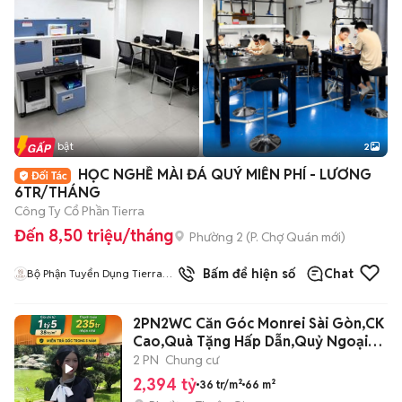
Tin nổi bật
2
HỌC NGHỀ MÀI ĐÁ QUÝ MIỄN PHÍ - LƯƠNG
6TR/THÁNG
Công Ty Cổ Phần Tierra
Đến 8,50 triệu/tháng
Phường 2
(
P. Chợ Quán
mới)
Bấm để hiện số
Chat
Bộ Phận Tuyển Dụng Tierra
Diamond
2PN2WC Căn Góc Monrei Sài Gòn,CK
Cao,Quà Tặng Hấp Dẫn,Quỷ Ngoại
giao
2 PN
Chung cư
2,394 tỷ
36 tr/m²
66 m²