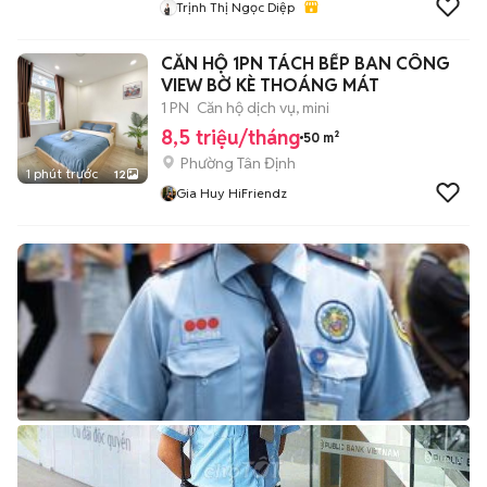
Trịnh Thị Ngọc Diệp
CĂN HỘ 1PN TÁCH BẾP BAN CÔNG
VIEW BỜ KÈ THOÁNG MÁT
1 PN
Căn hộ dịch vụ, mini
8,5 triệu/tháng
50 m²
Phường Tân Định
1 phút trước
12
Gia Huy HiFriendz