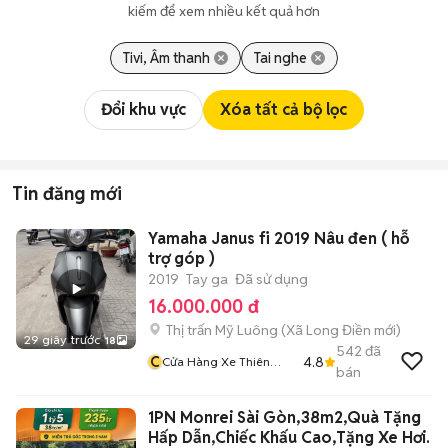
kiếm để xem nhiều kết quả hơn
Tivi, Âm thanh
Tai nghe
Đổi khu vực
Xóa tất cả bộ lọc
Tin đăng mới
Yamaha Janus fi 2019 Nâu đen ( hỗ
trợ góp )
2019
Tay ga
Đã sử dụng
16.000.000 đ
Thị trấn Mỹ Luông
(
Xã Long Điền
mới)
29 giây trước
18
542
đã
C
4.8
Cửa Hàng Xe Thiên
bán
Phước 2
1PN Monrei Sài Gòn,38m2,Quà Tặng
Hấp Dẫn,Chiếc Khấu Cao,Tặng Xe Hơi.