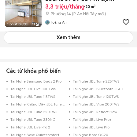
3,3 triệu/tháng
20 m²
Phường 14
(
P. An Hội Tây
mới)
Hoàng An
1 phút trước
12
Xem thêm
Các từ khóa phổ biến
Tai Nghe Samsung Buds 2 Pro
Tai Nghe JBL Tune 225TWS
Tai Nghe JBL Live 300TWS
Tai Nghe JBL Bluetooth JBL T115BT
Tai Nghe JBL Tune 115TWS
Tai Nghe JBL Tune 120TWS
Tai Nghe Không Dây JBL Tune 230TWS
Tai Nghe JBL Vibe 200TWS
Tai Nghe JBL Tune 220TWS
Tai Nghe JBL Reflect Flow
Tai Nghe JBL Tune 230NC
Tai Nghe JBL Live Pro+
Tai Nghe JBL Live Pro 2
Tai Nghe JBL Live Pro
Tai Nghe Bose Quietcomfort 35 II
Tai Nghe Bose QC20