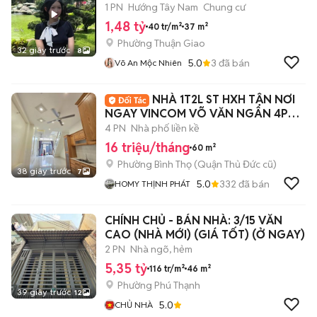
1 PN
Hướng Tây Nam
Chung cư
1,48 tỷ
40 tr/m²
37 m²
Phường Thuận Giao
32 giây trước
8
5.0
3
đã bán
Võ An Mộc Nhiên
NHÀ 1T2L ST HXH TẬN NƠI
NGAY VINCOM VÕ VĂN NGÂN 4PN
4WC
4 PN
Nhà phố liền kề
16 triệu/tháng
60 m²
Phường Bình Thọ (Quận Thủ Đức cũ)
38 giây trước
7
5.0
332
đã bán
HOMY THỊNH PHÁT
CHÍNH CHỦ - BÁN NHÀ: 3/15 VĂN
CAO (NHÀ MỚI) (GIÁ TỐT) (Ở NGAY)
2 PN
Nhà ngõ, hẻm
5,35 tỷ
116 tr/m²
46 m²
Phường Phú Thạnh
39 giây trước
12
5.0
CHỦ NHÀ