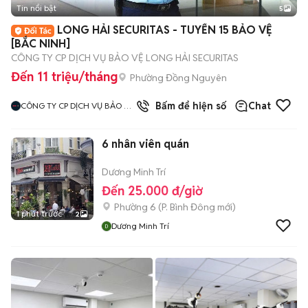
Tin nổi bật
5
LONG HẢI SECURITAS - TUYỂN 15 BẢO VỆ
[BẮC NINH]
CÔNG TY CP DỊCH VỤ BẢO VỆ LONG HẢI SECURITAS
Đến 11 triệu/tháng
Phường Đồng Nguyên
Bấm để hiện số
Chat
CÔNG TY CP DỊCH VỤ BẢO VỆ
LONG HẢI SECURITAS CHI
NHÁNH HÀ NỘI
6 nhân viên quán
Dương Minh Trí
Đến 25.000 đ/giờ
Phường 6
(
P. Bình Đông
mới)
1 phút trước
2
Dương Minh Trí