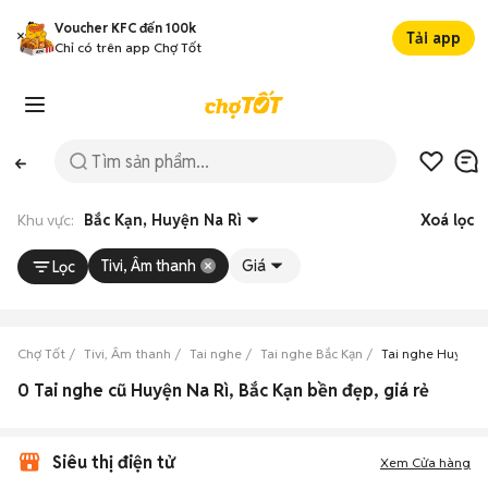
Voucher KFC đến 100k
Tải app
Chỉ có trên app Chợ Tốt
Khu vực:
Bắc Kạn, Huyện Na Rì
Xoá lọc
Tivi, Âm thanh
Giá
Lọc
Chợ Tốt
Tivi, Âm thanh
Tai nghe
Tai nghe Bắc Kạn
Tai nghe Huyện N
0 Tai nghe cũ Huyện Na Rì, Bắc Kạn bền đẹp, giá rẻ
Siêu thị điện tử
Xem Cửa hàng