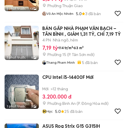
Phường Thuận Giao
1 phút trước
12
5.0
3
đã bán
Võ An Mộc Nhiên
BÁN GẤP NHÀ PHẠM VĂN BẠCH –
TÂN BÌNH , GIẢM 1,31 TỶ, CHỈ 7,19 TỶ
4 PN
Nhà ngõ, hẻm
7,19 tỷ
114 tr/m²
63 m²
Phường 15
(
P. Tân Sơn
mới)
1 phút trước
5
5
đã bán
Thang Pham Minh
CPU Intel i5-14400F Mới
Mới
>12 tháng
3.200.000 đ
Phường Bình An
(
P. Đông Hòa
mới)
1 phút trước
2
H
5.0
25
đã bán
Học
ASUS Rog Strix G15 G315IH