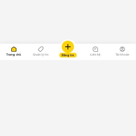
Trang chủ
Quản lý tin
Liên hệ
Tài khoản
Đăng tin
109.000 Bình chọn
Tải ứng dụng Chợ Tốt
Về Chợ Tốt
Quy chế sàn
Chính sách bảo mật
Giải quyết tranh chấp
CÔNG TY TNHH CHỢ TỐT - Người đại diện theo pháp luật:
Nguyễn Trọng Tấn; GPDKKD: 0312120782 do Sở KH & ĐT TP.HCM cấp ngày