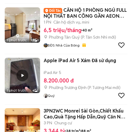
CĂN HỘ 1 PHÒNG NGỦ FULL
NỘI THẤT BAN CÔNG GẦN AEON
TÂN PHÚ - GÒ DÂU
1 PN
Căn hộ dịch vụ, mini
6,5 triệu/tháng
40 m²
Phường Tân Quý
(
P. Tân Sơn Nhì
mới)
1 phút trước
12
BĐS Nhà Của Bông
Apple iPad Air 5 Xám Đã sử dụng
iPad Air 5
8.200.000 đ
Phường Trương Định
(
P. Tương Mai
mới)
1 phút trước
4
Quý
3PN2WC Monrei Sài Gòn,Chiết Khấu
Cao,Quà Tặng Hấp Dẫn,Quỹ Căn Nội
Bộ.
3 PN
Chung cư
3,344 tỷ
38 tr/m²
88 m²