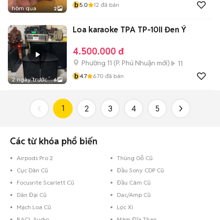
b
5.0
12
đã bán
hôm qua
2
Loa karaoke TPA TP-10II Đen Ý
4.500.000 đ
Phường 11
(
P. Phú Nhuận
mới)
11
b
4.7
670
đã bán
2 ngày trước
6
1
2
3
4
5
Các từ khóa phổ biến
Airpods Pro 2
Thùng Gỗ Cũ
Cục Dàn Cũ
Đầu Sony CDP Cũ
Focusrite Scarlett Cũ
Đầu Câm Cũ
Dàn Đại Cũ
Dac/Amp Cũ
Mạch Loa Cũ
Lọc Xì
BACL Audio
Mâm Đĩa Than