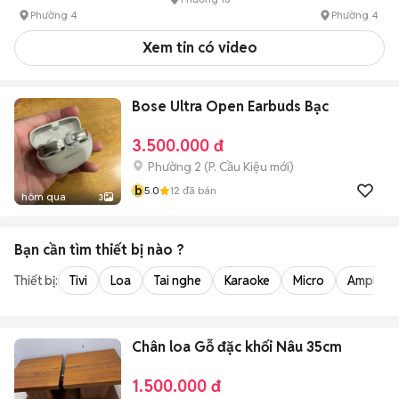
Phường 4
Phường 4
Xem tin có video
Bose Ultra Open Earbuds Bạc
3.500.000 đ
Phường 2
(
P. Cầu Kiệu
mới)
b
5.0
12
đã bán
hôm qua
3
Bạn cần tìm
thiết bị
nào ?
Thiết bị:
Tivi
Loa
Tai nghe
Karaoke
Micro
Amply
Chân loa Gỗ đặc khối Nâu 35cm
1.500.000 đ