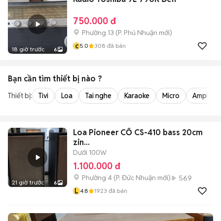
750.000 đ
Phường 13
(
P. Phú Nhuận
mới)
c
5.0
308
đã bán
18 giờ trước
6
Bạn cần tìm
thiết bị
nào ?
Thiết bị:
Tivi
Loa
Tai nghe
Karaoke
Micro
Amply
Loa Pioneer CỔ CS-410 bass 20cm
zin...
Dưới 100W
1.100.000 đ
Phường 4
(
P. Đức Nhuận
mới)
569
21 giờ trước
6
L
4.8
1923
đã bán