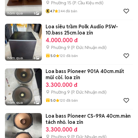
Phường 15
(
P. Cầu Kiệu
mới)
K
4.7
244
đã bán
hôm qua
5
Loa siêu trầm Polk Audio PSW-
10.bass 25cm.loa zin
4.000.000 đ
Phường 9
(
P. Đức Nhuận
mới)
5.0
120
đã bán
hôm qua
6
Loa bass Pioneer 901A 40cm.mất
mũi còi. loa zin
3.300.000 đ
Phường 9
(
P. Đức Nhuận
mới)
5.0
120
đã bán
hôm qua
6
Loa bass Pioneer CS-99A 40cm.màn
tách nhỏ. loa zin
3.300.000 đ
Phường 9
(
P. Đức Nhuận
mới)