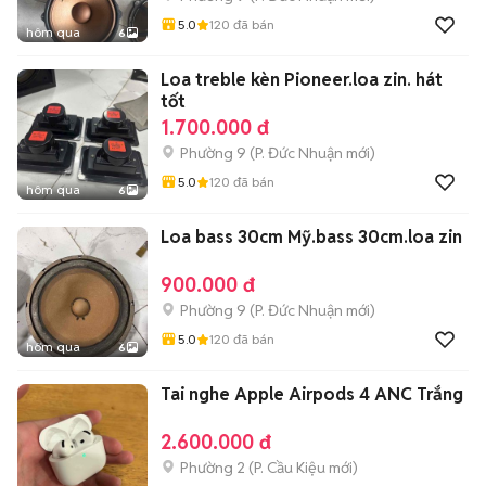
5.0
120
đã bán
hôm qua
6
Loa treble kèn Pioneer.loa zin. hát
tốt
1.700.000 đ
Phường 9
(
P. Đức Nhuận
mới)
5.0
120
đã bán
hôm qua
6
Loa bass 30cm Mỹ.bass 30cm.loa zin
900.000 đ
Phường 9
(
P. Đức Nhuận
mới)
5.0
120
đã bán
hôm qua
6
Tai nghe Apple Airpods 4 ANC Trắng
2.600.000 đ
Phường 2
(
P. Cầu Kiệu
mới)