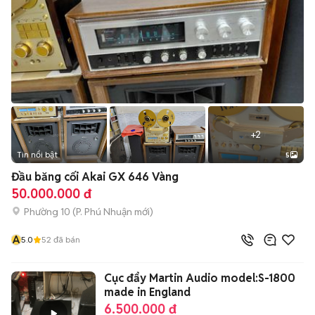
+
2
Tin nổi bật
5
Đầu băng cối Akai GX 646 Vàng
50.000.000 đ
Phường 10
(
P. Phú Nhuận
mới)
A
5.0
52
đã bán
Cục đẩy Martin Audio model:S-1800
made in England
6.500.000 đ