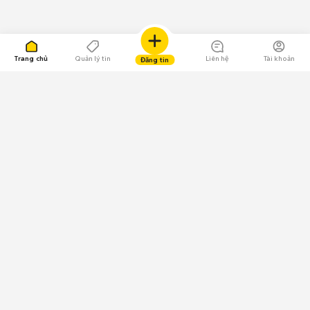
Trang chủ
Quản lý tin
Liên hệ
Tài khoản
Đăng tin
109.000 Bình chọn
Tải ứng dụng Chợ Tốt
Về Chợ Tốt
Quy chế sàn
Chính sách bảo mật
Giải quyết tranh chấp
CÔNG TY TNHH CHỢ TỐT - Người đại diện theo pháp luật:
Nguyễn Trọng Tấn; GPDKKD: 0312120782 do Sở KH & ĐT TP.HCM cấp ngày
11/01/2013;
GPMXH: 185/GP-BTTTT do Bộ Thông tin và Truyền thông