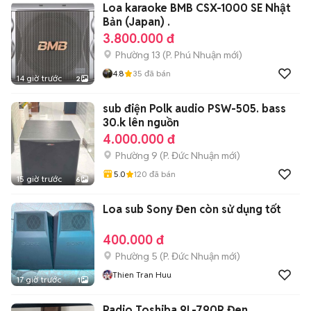
Loa karaoke BMB CSX-1000 SE Nhật
Bản (Japan) .
3.800.000 đ
Phường 13
(
P. Phú Nhuận
mới)
4.8
35
đã bán
14 giờ trước
2
sub điện Polk audio PSW-505. bass
30.k lên nguồn
4.000.000 đ
Phường 9
(
P. Đức Nhuận
mới)
5.0
120
đã bán
15 giờ trước
6
Loa sub Sony Đen còn sử dụng tốt
400.000 đ
Phường 5
(
P. Đức Nhuận
mới)
Thien Tran Huu
17 giờ trước
1
Radio Toshiba 9L-790R Đen