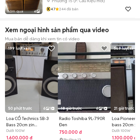
Phường 15
(
P. Cầu Kiệu
mới)
K
4.7
244
đã bán
hôm qua
6
Xem ngoại hình sản phẩm qua video
Mua bán dễ dàng khi xem tin có video
199
lượt xem
569
lượt xem
50 phút trước
6
1
18 giờ trước
6
1
21 giờ trước
Loa CỔ Technics SB-3
Radio Toshiba 9L-790R
Loa Pioneer 
Bass 20cm zin...
Đen
bass 20cm zin.
Dưới 100W
Dưới 100W
750.000 đ
1.600.000 đ
1.100.000 đ
Phường 13