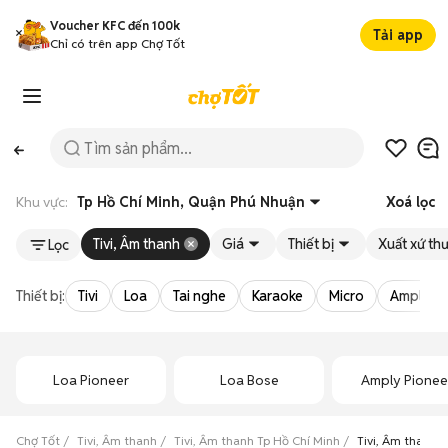
Voucher KFC đến 100k
Tải app
Chỉ có trên app Chợ Tốt
Khu vực:
Tp Hồ Chí Minh, Quận Phú Nhuận
Xoá lọc
Tivi, Âm thanh
Giá
Thiết bị
Xuất xứ th
Lọc
Thiết bị:
Tivi
Loa
Tai nghe
Karaoke
Micro
Amply
Loa Pioneer
Loa Bose
Amply Pionee
Chợ Tốt
Tivi, Âm thanh
Tivi, Âm thanh Tp Hồ Chí Minh
Tivi, Âm thanh 