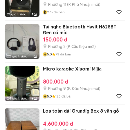
Phường 11
(
P. Phú Nhuận
mới)
k
275
đã bán
21 giờ trước
5
Tai nghe Bluetooth Havit H628BT
Đen có mic
150.000 đ
Phường 2
(
P. Cầu Kiệu
mới)
H
5.0
73
đã bán
22 giờ trước
1
Micro karaoke Xiaomi Mijia
800.000 đ
Phường 9
(
P. Đức Nhuận
mới)
H
5.0
123
đã bán
24 giờ trước
6
Loa toàn dải Grundig Box 8 vân gỗ
4.600.000 đ