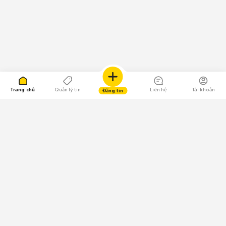
Trang chủ
Quản lý tin
Liên hệ
Tài khoản
Đăng tin
109.000 Bình chọn
Tải ứng dụng Chợ Tốt
Về Chợ Tốt
Quy chế sàn
Chính sách bảo mật
Giải quyết tranh chấp
CÔNG TY TNHH CHỢ TỐT - Người đại diện theo pháp luật:
Nguyễn Trọng Tấn; GPDKKD: 0312120782 do Sở KH & ĐT TP.HCM cấp ngày