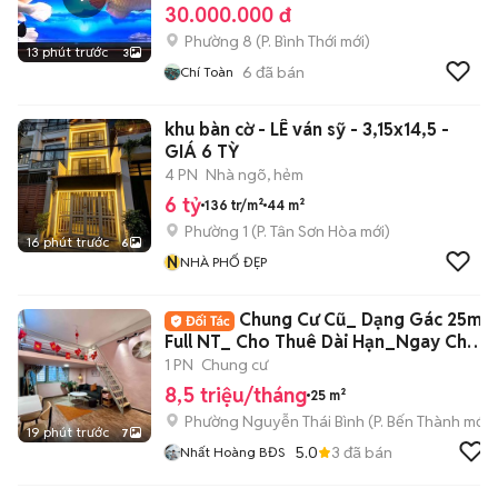
30.000.000 đ
Phường 8
(
P. Bình Thới
mới)
13 phút trước
3
6
đã bán
Chí Toàn
khu bàn cờ - LÊ ván sỹ - 3,15x14,5 -
GIÁ 6 TỲ
4 PN
Nhà ngõ, hẻm
6 tỷ
136 tr/m²
44 m²
Phường 1
(
P. Tân Sơn Hòa
mới)
16 phút trước
6
N
NHÀ PHỐ ĐẸP
Chung Cư Cũ_ Dạng Gác 25m2
Full NT_ Cho Thuê Dài Hạn_Ngay Chợ
BThanh
1 PN
Chung cư
8,5 triệu/tháng
25 m²
Phường Nguyễn Thái Bình
(
P. Bến Thành
mới)
19 phút trước
7
5.0
3
đã bán
Nhất Hoàng BĐS