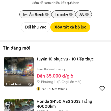
kiếm để xem nhiều kết quả hơn
Tivi, Âm thanh
Tai nghe
JBL
Đổi khu vực
Xóa tất cả bộ lọc
Tin đăng mới
tuyển 10 phục vụ - 10 tiếp thực
tran thi kim hoang
Đến 35.000 đ/giờ
Phường 11
(
P. Chợ Lớn
mới)
1 phút trước
1
t
Tran Thi Kim Hoang
Honda SH150 ABS 2022 Trắng
40000km