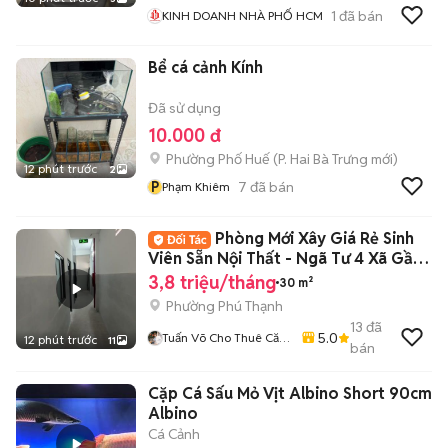
1
đã bán
KINH DOANH NHÀ PHỐ HCM
Bể cá cảnh Kính
Đã sử dụng
10.000 đ
Phường Phố Huế
(
P. Hai Bà Trưng
mới)
12 phút trước
2
P
7
đã bán
Phạm Khiêm
Phòng Mới Xây Giá Rẻ Sinh
Viên Sẵn Nội Thất - Ngã Tư 4 Xã Gần
ĐH VUH
3,8 triệu/tháng
30 m²
Phường Phú Thạnh
13
đã
5.0
Tuấn Võ Cho Thuê Căn
12 phút trước
11
bán
Hộ Phòng Trọ
Cặp Cá Sấu Mỏ Vịt Albino Short 90cm
Albino
Cá Cảnh