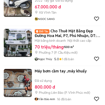
2022
Tay ga
Đã sử dụng
67.000.000 đ
Xã Vĩnh Tân
2 phút trước
2
N
NGOC SANG
Cho Thuê Mặt Bằng Đẹp
Đường Hoa Mai, P7, Phú Nhuận, DT:
8x20m
Mặt bằng kinh doanh
Nội thất cao cấp
70 triệu/tháng
500 m²
Phường 7
(
P. Cầu Kiệu
mới)
2 phút trước
4
5.0
1
đã bán
Ngọc Thúy
Máy bơm cầm tay ,máy khuấy
Đã sử dụng
800.000 đ
Phường Liên Bảo
(
P. Vĩnh Phúc
mới)
4 phút trước
3
16
đã bán
Trần Bảo Anh