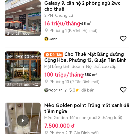
Galaxy 9, căn hộ 2 phòng ngủ 2wc
cho thuê
2 PN
Chung cư
16 triệu/tháng
68 m²
Phường 1
(
P. Vĩnh Hội
mới)
21 phút trước
O
Oanh
Cho Thuê Mặt Bằng đường
Cộng Hòa, Phường 13, Quận Tân Bình
Mặt bằng kinh doanh
Nội thất cao cấp
100 triệu/tháng
350 m²
Phường 13
(
P. Tân Bình
mới)
22 phút trước
4
5.0
1
đã bán
Ngọc Thúy
Mèo Golden point Trắng mắt xanh đã
tiêm ngừa
Mèo Golden
Mèo con (dưới 3 tháng tuổi)
7.500.000 đ
Phường 2
(
P. Gia Định
mới)