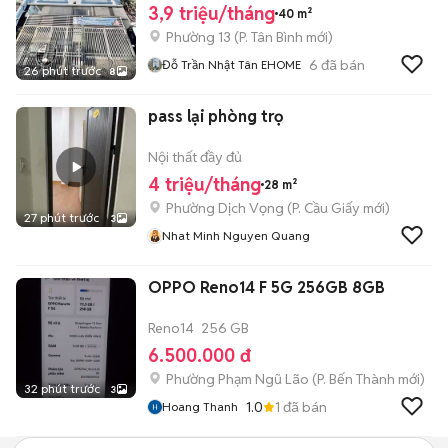
THÁM CỘNG HOÀ
3,9 triệu/tháng
40 m²
Phường 13
(
P. Tân Bình
mới)
6
đã bán
Đỗ Trần Nhật Tân EHOME
26 phút trước
8
pass lại phòng trọ
Nội thất đầy đủ
4 triệu/tháng
28 m²
Phường Dịch Vọng
(
P. Cầu Giấy
mới)
27 phút trước
3
Nhat Minh Nguyen Quang
OPPO Reno14 F 5G 256GB 8GB
Reno14
256 GB
6.500.000 đ
Phường Phạm Ngũ Lão
(
P. Bến Thành
mới)
32 phút trước
3
1.0
1
đã bán
Hoang Thanh