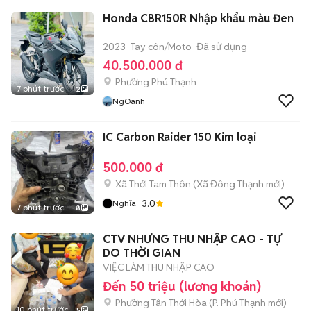
Honda CBR150R Nhập khẩu màu Đen
2023
Tay côn/Moto
Đã sử dụng
40.500.000 đ
Phường Phú Thạnh
7 phút trước
2
NgOanh
IC Carbon Raider 150 Kim loại
500.000 đ
Xã Thới Tam Thôn
(
Xã Đông Thạnh
mới)
3.0
Nghĩa
7 phút trước
8
CTV NHƯNG THU NHẬP CAO - TỰ
DO THỜI GIAN
VIỆC LÀM THU NHẬP CAO
Đến 50 triệu (lương khoán)
Phường Tân Thới Hòa
(
P. Phú Thạnh
mới)
10 phút trước
5