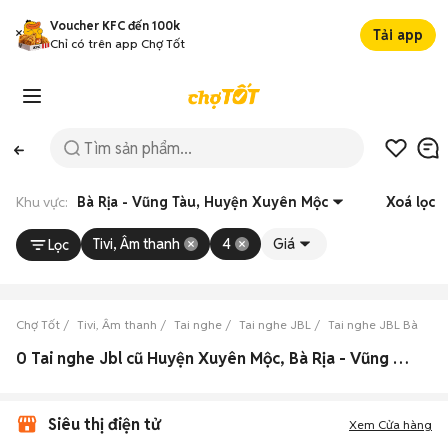
Voucher KFC đến 100k
Tải app
Chỉ có trên app Chợ Tốt
Khu vực:
Bà Rịa - Vũng Tàu, Huyện Xuyên Mộc
Xoá lọc
Tivi, Âm thanh
4
Giá
Lọc
Chợ Tốt
Tivi, Âm thanh
Tai nghe
Tai nghe JBL
Tai nghe JBL Bà Rịa 
0 Tai nghe Jbl cũ Huyện Xuyên Mộc, Bà Rịa - Vũng Tàu chính hãng
Siêu thị điện tử
Xem Cửa hàng