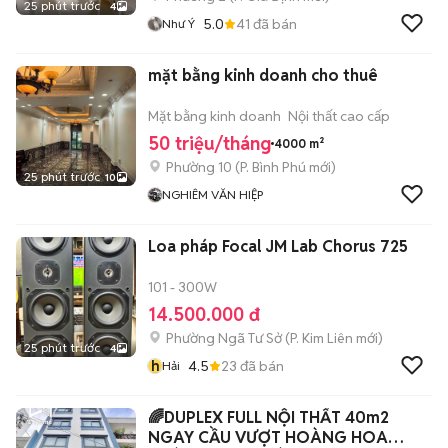
25 phút trước
4
5.0
41
đã bán
Như Ý
mặt bằng kinh doanh cho thuê
Mặt bằng kinh doanh
Nội thất cao cấp
50 triệu/tháng
4000 m²
Phường 10
(
P. Bình Phú
mới)
25 phút trước
10
NGHIÊM VĂN HIỆP
Loa pháp Focal JM Lab Chorus 725
101 - 300W
14.500.000 đ
Phường Ngã Tư Sở
(
P. Kim Liên
mới)
25 phút trước
4
h
4.5
23
đã bán
Hải
🌈DUPLEX FULL NỘI THẤT 40m2
NGAY CẦU VƯỢT HOÀNG HOA