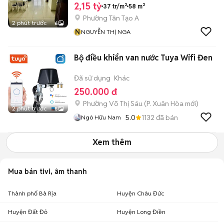
2,15 tỷ
37 tr/m²
58 m²
Phường Tân Tạo A
2 phút trước
6
N
NGUYỄN THỊ NGA
Bộ điều khiển van nước Tuya Wifi Đen
Đã sử dụng
Khác
250.000 đ
Phường Võ Thị Sáu
(
P. Xuân Hòa
mới)
2 phút trước
5
5.0
1132
đã bán
Ngô Hữu Nam
Xem thêm
Mua bán tivi, âm thanh
Thành phố Bà Rịa
Huyện Châu Đức
Huyện Đất Đỏ
Huyện Long Điền