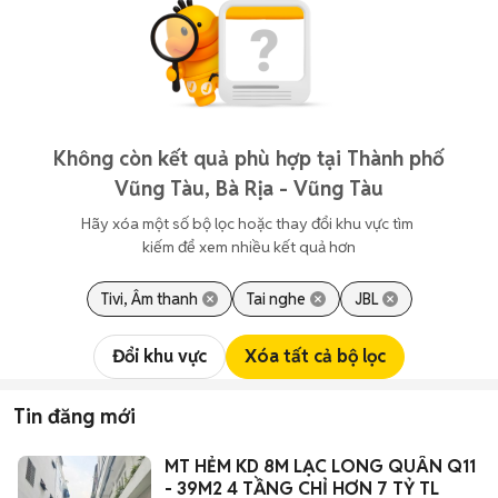
Không còn kết quả phù hợp tại Thành phố
Vũng Tàu, Bà Rịa - Vũng Tàu
Hãy xóa một số bộ lọc hoặc thay đổi khu vực tìm 
kiếm để xem nhiều kết quả hơn
Tivi, Âm thanh
Tai nghe
JBL
Đổi khu vực
Xóa tất cả bộ lọc
Tin đăng mới
MT HẺM KD 8M LẠC LONG QUÂN Q11
- 39M2 4 TẦNG CHỈ HƠN 7 TỶ TL