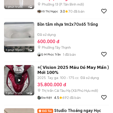
Phường 13
(
P. Tân Bình
mới)
1 phút trước
3
3.0
70
đã bán
Võ Thị Ngọc
Bồn tắm nhựa 1m2x70x65 Trắng
Đã sử dụng
600.000 đ
Phường Tây Thạnh
1 phút trước
1
1
đã bán
Q M Phúc Trần
⭐️( 𝗩𝗶𝘀𝗶𝗼𝗻 𝟮𝟬𝟮𝟱 𝗠𝗮̀𝘂 Đ𝗼̉ 𝗠𝗮𝘆 𝗠𝗮̆́𝗻 )
𝗠𝗼̛́𝗶 𝟭𝟬𝟬%
2025
Tay ga
100 - 175 cc
Đã sử dụng
35.800.000 đ
Thị trấn Cái Tàu Hạ
(
Xã Phú Hựu
mới)
1 phút trước
18
4.5
692
đã bán
Gia Kiệt
Studio Thoáng ngay Học