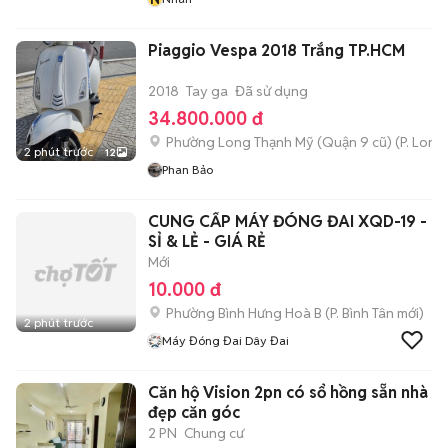
Piaggio Vespa 2018 Trắng TP.HCM
2018
Tay ga
Đã sử dụng
34.800.000 đ
Phường Long Thạnh Mỹ (Quận 9 cũ)
(
P. Long
2 phút trước
12
Phan Bảo
CUNG CẤP MÁY ĐÓNG ĐAI XQD-19 -
SỈ & LẺ - GIÁ RẺ
Mới
10.000 đ
Phường Bình Hưng Hoà B
(
P. Bình Tân
mới)
2 phút trước
Máy Đóng Đai Dây Đai
Căn hộ Vision 2pn có sổ hồng sẵn nhà
đẹp căn góc
2 PN
Chung cư