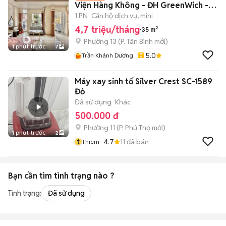
Viện Hàng Không - ĐH GreenWich -
Etown Cộng Hòa
1 PN
Căn hộ dịch vụ, mini
4,7 triệu/tháng
35 m²
Phường 13
(
P. Tân Bình
mới)
1 phút trước
7
5.0
Trần Khánh Dương
Máy xay sinh tố Silver Crest SC-1589
Đỏ
Đã sử dụng
Khác
500.000 đ
Phường 11
(
P. Phú Thọ
mới)
1 phút trước
2
t
4.7
11
đã bán
Thiem
Bạn cần tìm
tình trạng
nào ?
Tình trạng:
Đã sử dụng