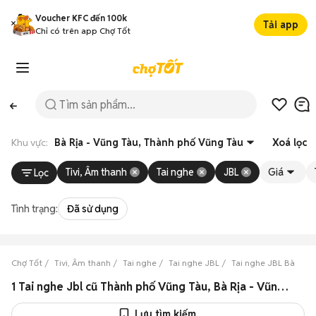
Voucher KFC đến 100k
Tải app
Chỉ có trên app Chợ Tốt
Khu vực:
Bà Rịa - Vũng Tàu, Thành phố Vũng Tàu
Xoá lọc
Tivi, Âm thanh
Tai nghe
JBL
Giá
Lọc
Tình trạng:
Đã sử dụng
Chợ Tốt
Tivi, Âm thanh
Tai nghe
Tai nghe JBL
Tai nghe JBL Bà Rịa 
1 Tai nghe Jbl cũ Thành phố Vũng Tàu, Bà Rịa - Vũng Tàu chính hãng
Lưu tìm kiếm