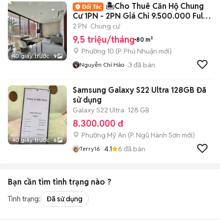
🏝️Cho Thuê Căn Hộ Chung
Cư 1PN - 2PN Giá Chỉ 9.500.000 Full
Nội Thất
2 PN
Chung cư
9,5 triệu/tháng
80 m²
Phường 10
(
P. Phú Nhuận
mới)
40 giây trước
9
3
đã bán
Nguyễn Chí Hảo
Samsung Galaxy S22 Ultra 128GB Đã
sử dụng
Galaxy S22 Ultra
128 GB
8.300.000 đ
Phường Mỹ An
(
P. Ngũ Hành Sơn
mới)
40 giây trước
6
4.1
6
đã bán
Terry16
Bạn cần tìm
tình trạng
nào ?
Tình trạng:
Đã sử dụng