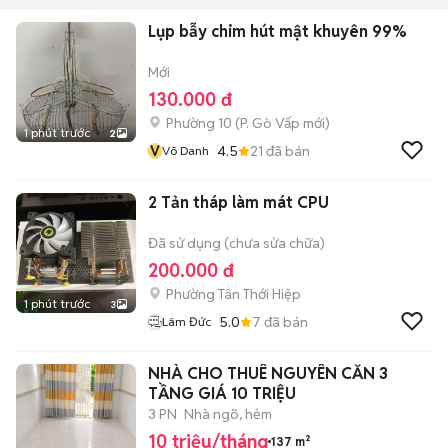
Lụp bẫy chim hút mật khuyên 99%
Mới
130.000 đ
Phường 10
(
P. Gò Vấp
mới)
1 phút trước
2
V
4.5
21
đã bán
Võ Danh
2 Tản tháp làm mát CPU
Đã sử dụng (chưa sửa chữa)
200.000 đ
Phường Tân Thới Hiệp
1 phút trước
3
5.0
7
đã bán
Lâm Đức
NHÀ CHO THUÊ NGUYÊN CĂN 3
TẦNG GIÁ 10 TRIỆU
3 PN
Nhà ngõ, hẻm
10 triệu/tháng
137 m²