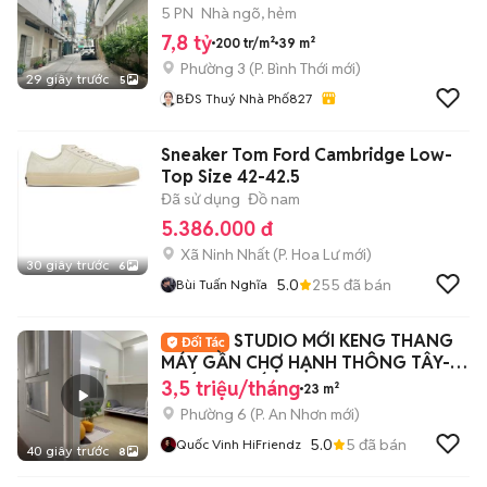
5 PN
Nhà ngõ, hẻm
7,8 tỷ
200 tr/m²
39 m²
Phường 3
(
P. Bình Thới
mới)
29 giây trước
5
BĐS Thuý Nhà Phố827
Sneaker Tom Ford Cambridge Low-
Top Size 42-42.5
Đã sử dụng
Đồ nam
5.386.000 đ
Xã Ninh Nhất
(
P. Hoa Lư
mới)
30 giây trước
6
5.0
255
đã bán
Bùi Tuấn Nghĩa
STUDIO MỚI KENG THANG
MÁY GẦN CHỢ HẠNH THÔNG TÂY-
THỐNG NHẤT FULL NT
3,5 triệu/tháng
23 m²
Phường 6
(
P. An Nhơn
mới)
5.0
5
đã bán
Quốc Vinh HiFriendz
40 giây trước
8