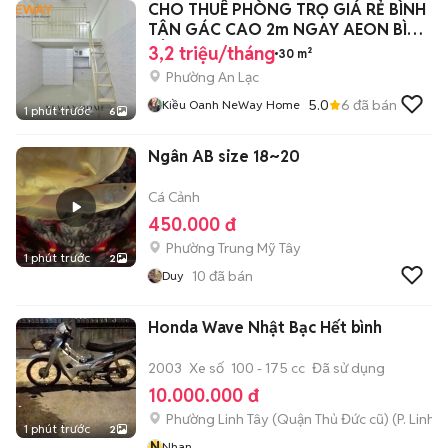
CHO THUÊ PHÒNG TRỌ GIÁ RẺ BÌNH
TÂN GÁC CAO 2m NGAY AEON BÌNH
TÂN
3,2 triệu/tháng
30 m²
Phường An Lạc
5.0
6
đã bán
Kiều Oanh NeWay Home
1 phút trước
6
Ngân AB size 18~20
Cá Cảnh
450.000 đ
Phường Trung Mỹ Tây
1 phút trước
2
10
đã bán
Duy
Honda Wave Nhật Bạc Hết bình
2003
Xe số
100 - 175 cc
Đã sử dụng
10.000.000 đ
Phường Linh Tây (Quận Thủ Đức cũ)
(
P. Linh 
1 phút trước
2
N
Nhan