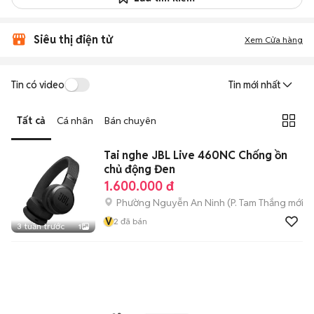
Siêu thị điện tử
Xem Cửa hàng
Tin có video
Tin mới nhất
Tất cả
Cá nhân
Bán chuyên
Tai nghe JBL Live 460NC Chống ồn
chủ động Đen
1.600.000 đ
Phường Nguyễn An Ninh
(
P. Tam Thắng
mới)
V
2
đã bán
3 tuần trước
1