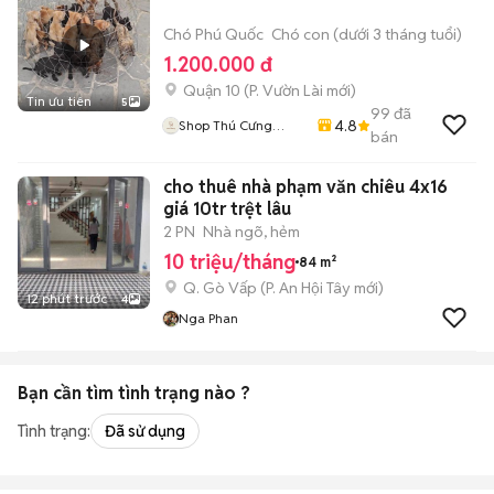
Chó Phú Quốc
Chó con (dưới 3 tháng tuổi)
1.200.000 đ
Quận 10
(
P. Vườn Lài
mới)
Tin ưu tiên
5
99
đã
4.8
Shop Thú Cưng
bán
PenTa
cho thuê nhà phạm văn chiêu 4x16
giá 10tr trệt lâu
2 PN
Nhà ngõ, hẻm
10 triệu/tháng
84 m²
Q. Gò Vấp
(
P. An Hội Tây
mới)
12 phút trước
4
Nga Phan
Bạn cần tìm
tình trạng
nào ?
Tình trạng:
Đã sử dụng