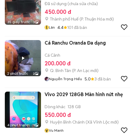
Đã sử dụng (chưa sửa chữa)
450.000 đ
Thành phố Huế
(
P. Thuận Hóa
mới)
35 giây trước
3
l
4.4
101
đã bán
Lân
Cá Ranchu Oranda Đa dạng
Cá Cảnh
200.000 đ
Q. Bình Tân
(
P. An Lạc
mới)
2 phút trước
2
5.0
3
đã bán
Nguyễn Trọng Hiếu
Vivo 2029 128GB Màn hình nứt nhẹ
Dòng khác
128 GB
550.000 đ
Huyện Bình Chánh
(
Xã Vĩnh Lộc
mới)
4 phút trước
1
v
Vu Manh