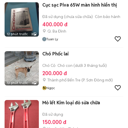
Cục sạc Piva 65W màn hình hiển thị
Đã sử dụng (chưa sửa chữa)
Còn bảo hành
400.000 đ
Q. Ba Đình
12 phút trước
2
Tuan Ly
Chó Phốc lai
Chó Cỏ
Chó con (dưới 3 tháng tuổi)
200.000 đ
Thành phố Bến Tre
(
P. Sơn Đông
mới)
12 phút trước
3
N
Ngọc
Mỏ lết Kim loại đỏ sửa chữa
Đã sử dụng
150.000 đ