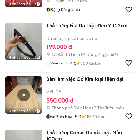
Huyện Hòa Thành
13 phút trước
1
Đ
Đặng Đăng Khoa
Thắt lưng Fila Da thật Đen Ý 103cm
Đã sử dụng
Cả nam và nữ
199.000 đ
Q. Bắc Từ Liêm
(
P. Đông Ngạc
mới)
14 phút trước
5
4.8
283
đã bán
Vivuthrift
Bàn làm việc Gỗ Kim loại Hiện đại
Mới
Gỗ
550.000 đ
Thành phố Biên Hòa
(
P. Tân Triều
mới)
15 phút trước
1
5.0
119
đã bán
An Biên Hòa
Thắt lưng Conus Da bò thật Nâu
100cm