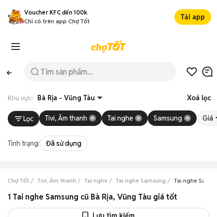
Voucher KFC đến 100k
Tải app
Chỉ có trên app Chợ Tốt
Khu vực:
Bà Rịa - Vũng Tàu
Xoá lọc
Tivi, Âm thanh
Tai nghe
Samsung
Giá
Lọc
Tình trạng:
Đã sử dụng
Chợ Tốt
Tivi, Âm thanh
Tai nghe
Tai nghe Samsung
Tai nghe Samsu
1 Tai nghe Samsung cũ Bà Rịa, Vũng Tàu giá tốt
Lưu tìm kiếm