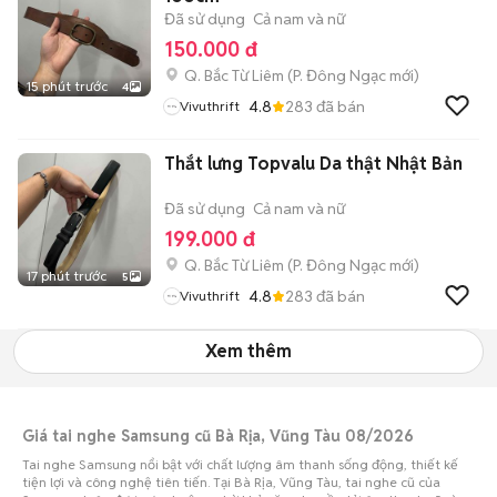
Đã sử dụng
Cả nam và nữ
150.000 đ
Q. Bắc Từ Liêm
(
P. Đông Ngạc
mới)
15 phút trước
4
4.8
283
đã bán
Vivuthrift
Thắt lưng Topvalu Da thật Nhật Bản
Đã sử dụng
Cả nam và nữ
199.000 đ
Q. Bắc Từ Liêm
(
P. Đông Ngạc
mới)
17 phút trước
5
4.8
283
đã bán
Vivuthrift
Xem thêm
Giá tai nghe Samsung cũ Bà Rịa, Vũng Tàu 08/2026
Tai nghe Samsung nổi bật với chất lượng âm thanh sống động, thiết kế
tiện lợi và công nghệ tiên tiến. Tại Bà Rịa, Vũng Tàu, tai nghe cũ của