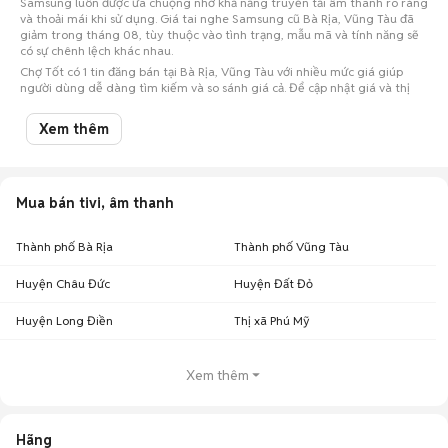
Samsung luôn được ưa chuộng nhờ khả năng truyền tải âm thanh rõ ràng
và thoải mái khi sử dụng. Giá tai nghe Samsung cũ Bà Rịa, Vũng Tàu đã
giảm trong tháng 08, tùy thuộc vào tình trạng, mẫu mã và tính năng sẽ
có sự chênh lệch khác nhau.
Chợ Tốt có 1 tin đăng bán tại Bà Rịa, Vũng Tàu với nhiều mức giá giúp
người dùng dễ dàng tìm kiếm và so sánh giá cả. Để cập nhật giá và thị
trường mua bán tai nghe Samsung cũ Bà Rịa, Vũng Tàu, hãy theo dõi và
tham khảo các thông tin mới nhất trên Chợ Tốt.
Xem thêm
Lưu ý:
Mức giá được tổng hợp từ các tin đăng trên Chợ Tốt, chỉ mang tính
chất tham khảo.
Chợ Tốt - Nơi mua bán tai nghe Samsung cũ Bà Rịa, Vũng Tàu giá tốt
nhất!
Mua bán tivi, âm thanh
Thành phố Bà Rịa
Thành phố Vũng Tàu
Huyện Châu Đức
Huyện Đất Đỏ
Huyện Long Điền
Thị xã Phú Mỹ
Xem thêm
Hãng