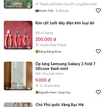
Thành phố Biên Hòa
(
P. Long Bình
mới)
8 phút trước
1
4
đã bán
Khanh Trần
Kìm cắt tuốt dây điện kim loại đỏ
Đã sử dụng
200.000 đ
Huyện Hòa Thành
9 phút trước
1
Đ
Đặng Đăng Khoa
Ốp lưng Samsung Galaxy Z Fold 7
Silicone Xanh mint
Mới
Còn bảo hành
9.000 đ
Q. Thanh Khê
10 phút trước
3
N
Nguyễn Nam Công Huy
Chó Phú quốc Vàng Bạc Má