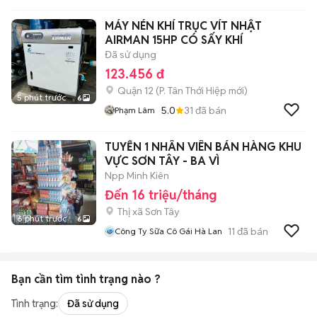
MÁY NÉN KHÍ TRỤC VÍT NHẬT
AIRMAN 15HP CÓ SẤY KHÍ
Đã sử dụng
123.456 đ
Quận 12
(
P. Tân Thới Hiệp
mới)
5 phút trước
6
5.0
31
đã bán
Phạm Lâm
TUYỂN 1 NHÂN VIÊN BÁN HÀNG KHU
VỰC SƠN TÂY - BA VÌ
Npp Minh Kiên
Đến 16 triệu/tháng
Thị xã Sơn Tây
6 phút trước
6
11
đã bán
Công Ty Sữa Cô Gái Hà Lan
Bạn cần tìm
tình trạng
nào ?
Tình trạng:
Đã sử dụng