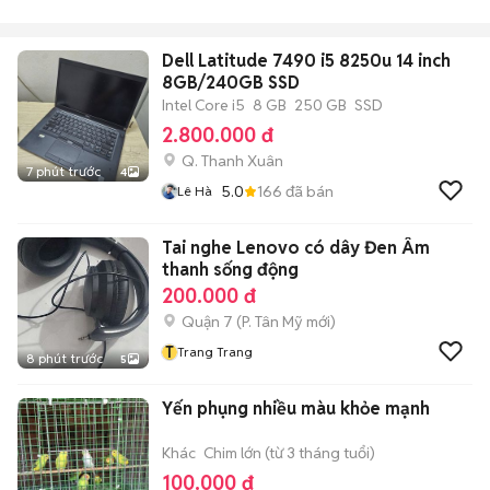
Dell Latitude 7490 i5 8250u 14 inch
8GB/240GB SSD
Intel Core i5
8 GB
250 GB
SSD
2.800.000 đ
Q. Thanh Xuân
7 phút trước
4
5.0
166
đã bán
Lê Hà
Tai nghe Lenovo có dây Đen Âm
thanh sống động
200.000 đ
Quận 7
(
P. Tân Mỹ
mới)
T
Trang Trang
8 phút trước
5
Yến phụng nhiều màu khỏe mạnh
Khác
Chim lớn (từ 3 tháng tuổi)
100.000 đ