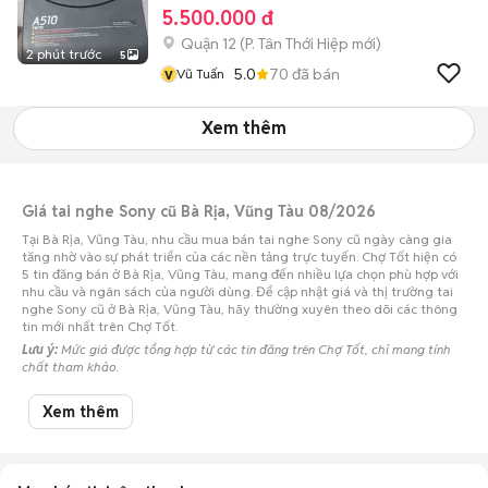
5.500.000 đ
Quận 12
(
P. Tân Thới Hiệp
mới)
2 phút trước
5
v
5.0
70
đã bán
Vũ Tuấn
Xem thêm
Giá tai nghe Sony cũ Bà Rịa, Vũng Tàu 08/2026
Tại Bà Rịa, Vũng Tàu, nhu cầu mua bán tai nghe Sony cũ ngày càng gia
tăng nhờ vào sự phát triển của các nền tảng trực tuyến. Chợ Tốt hiện có
5 tin đăng bán ở Bà Rịa, Vũng Tàu, mang đến nhiều lựa chọn phù hợp với
nhu cầu và ngân sách của người dùng. Để cập nhật giá và thị trường tai
nghe Sony cũ ở Bà Rịa, Vũng Tàu, hãy thường xuyên theo dõi các thông
tin mới nhất trên Chợ Tốt.
Lưu ý:
Mức giá được tổng hợp từ các tin đăng trên Chợ Tốt, chỉ mang tính
chất tham khảo.
Chợ Tốt - Nơi mua bán tai nghe Sony cũ ở Bà Rịa, Vũng Tàu giá tốt nhất!
Xem thêm