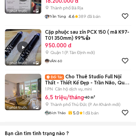
18.200.000 đ
Thành phố Bà Rịa
1 phút trước
6
4.6
389
đã bán
Trần Tùng
Cặp phuộc sau zin PCX 150 ( mã K97-
T01 350mm) 99%👍
950.000 đ
Quận 1
(
P. Tân Định
mới)
VÂN 60
1 phút trước
6
Cho Thuê Studio Full Nội
Thất - Thiết Kế Đẹp - Trần Não, Quận
2
1 PN
Căn hộ dịch vụ, mini
6,5 triệu/tháng
40 m²
Thành phố Thủ Đức
(
P. An Khánh
mới)
1 phút trước
8
5.0
1
đã bán
Bích Thảo
Bạn cần tìm
tình trạng
nào ?