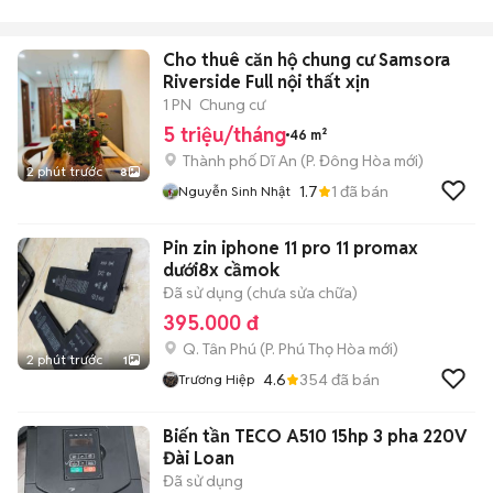
Cho thuê căn hộ chung cư Samsora
Riverside Full nội thất xịn
1 PN
Chung cư
5 triệu/tháng
46 m²
Thành phố Dĩ An
(
P. Đông Hòa
mới)
2 phút trước
8
1.7
1
đã bán
Nguyễn Sinh Nhật
Pin zin iphone 11 pro 11 promax
dưới8x cầmok
Đã sử dụng (chưa sửa chữa)
395.000 đ
Q. Tân Phú
(
P. Phú Thọ Hòa
mới)
2 phút trước
1
4.6
354
đã bán
Trương Hiệp
Biến tần TECO A510 15hp 3 pha 220V
Đài Loan
Đã sử dụng