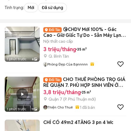
Tình trạng:
Mới
Đã sử dụng
😘CHDV Mới 100% - Gác
Cao - Giờ Giấc Tự Do - Sẳn Máy Lạnh
💕
Nội thất cao cấp
3 triệu/tháng
35 m²
Q. Bình Tân
1 phút trước
6
Phòng Đẹp Của Bạnnnnn
CHO THUÊ PHÒNG TRỌ GIÁ
RẺ QUẬN 7. PHÙ HỢP SINH VIÊN Ở
GHÉP
3,8 triệu/tháng
25 m²
Quận 7
(
P. Phú Thuận
mới)
1
đã bán
Thiện Cho Thuê
1 phút trước
11
CHỈ CÓ 49m2 4TẦNG 3 pn 4 Wc