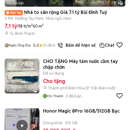
Tin nổi bật
8
+
2
Nhà to sân rộng Giá 7.1 tỷ Bùi Đình Tuý
2 PN
Hướng Tây Nam
Nhà ngõ, hẻm
7,1 tỷ
118 tr/m²
60 m²
Q. Bình Thạnh
5.0
51
đã bán
Bấm để hiện số
Chat
Nghị Ông Địa
CHO TẶNG Máy tăm nước cầm tay
chập chờn
Đã sử dụng
Cho tặng
Thành phố Biên Hòa
(
P. Trấn Biên
mới)
1 phút trước
1
3
đã bán
Chi Thanh
Honor Magic 8Pro 16GB/512GB Bạc
Dòng khác
512 GB