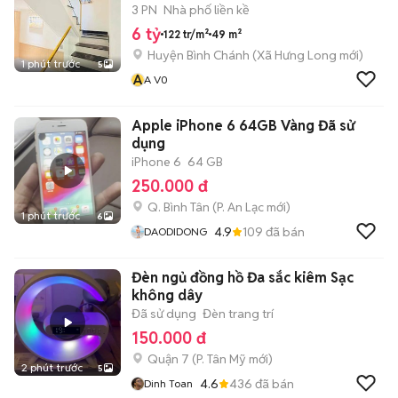
3 PN
Nhà phố liền kề
6 tỷ
122 tr/m²
49 m²
Huyện Bình Chánh
(
Xã Hưng Long
mới)
1 phút trước
5
A
A V0
Apple iPhone 6 64GB Vàng Đã sử
dụng
iPhone 6
64 GB
250.000 đ
Q. Bình Tân
(
P. An Lạc
mới)
1 phút trước
6
4.9
109
đã bán
DAODIDONG
Đèn ngủ đồng hồ Đa sắc kiêm Sạc
không dây
Đã sử dụng
Đèn trang trí
150.000 đ
Quận 7
(
P. Tân Mỹ
mới)
2 phút trước
5
4.6
436
đã bán
Dinh Toan