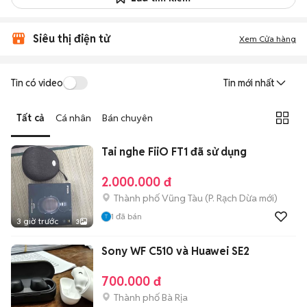
Siêu thị điện tử
Xem Cửa hàng
Tin có video
Tin mới nhất
Tất cả
Cá nhân
Bán chuyên
Tai nghe FiiO FT1 đã sử dụng
2.000.000 đ
Thành phố Vũng Tàu
(
P. Rạch Dừa
mới)
1
đã bán
3 giờ trước
3
Sony WF C510 và Huawei SE2
700.000 đ
Thành phố Bà Rịa