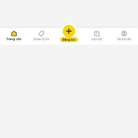
Trang chủ
Quản lý tin
Liên hệ
Tài khoản
Đăng tin
109.000 Bình chọn
Tải ứng dụng Chợ Tốt
Về Chợ Tốt
Quy chế sàn
Chính sách bảo mật
Giải quyết tranh chấp
CÔNG TY TNHH CHỢ TỐT - Người đại diện theo pháp luật:
Nguyễn Trọng Tấn; GPDKKD: 0312120782 do Sở KH & ĐT TP.HCM cấp ngày