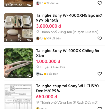
5.0
72
đã bán
1 tuần trước
1
Tai nghe Sony WF-1000XM5 Bạc mới
99.9 bh 16th
3.800.000 đ
Thành phố Vũng Tàu
(
P. Rạch Dừa
mới)
4.4
109
đã bán
1 tuần trước
3
Tai nghe Sony WI-1000X Chống ồn
Xám
1.000.000 đ
Huyện Châu Đức
5.0
5
đã bán
3 tuần trước
6
Tai nghe chụp tai Sony WH-CH520
Đen Mới 99%
650.000 đ
Thành phố Vũng Tàu
(
P. Rạch Dừa
mới)
T
Trí Vũ