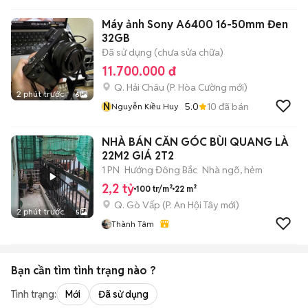
Máy ảnh Sony A6400 16-50mm Đen
32GB
Đã sử dụng (chưa sửa chữa)
11.700.000 đ
Q. Hải Châu
(
P. Hòa Cường
mới)
2 phút trước
6
N
5.0
10
đã bán
Nguyễn Kiều Huy
NHÀ BÁN CĂN GÓC BÙI QUANG LÀ
22M2 GIÁ 2T2
1 PN
Hướng Đông Bắc
Nhà ngõ, hẻm
2,2 tỷ
100 tr/m²
22 m²
Q. Gò Vấp
(
P. An Hội Tây
mới)
2 phút trước
5
Thành Tâm
Bạn cần tìm
tình trạng
nào ?
Tình trạng:
Mới
Đã sử dụng