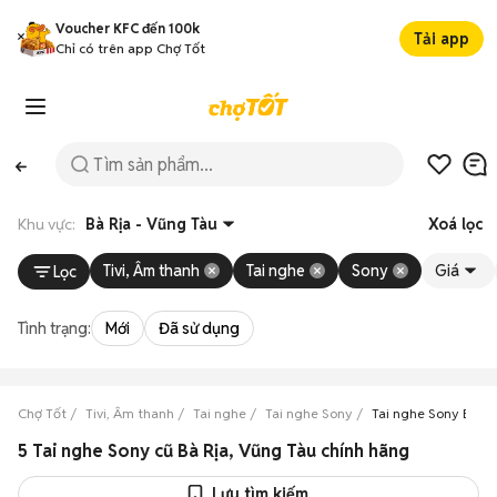
Voucher KFC đến 100k
Tải app
Chỉ có trên app Chợ Tốt
Khu vực:
Bà Rịa - Vũng Tàu
Xoá lọc
Tivi, Âm thanh
Tai nghe
Sony
Giá
Lọc
Tình trạng:
Mới
Đã sử dụng
Chợ Tốt
Tivi, Âm thanh
Tai nghe
Tai nghe Sony
Tai nghe Sony Bà Rị
5 Tai nghe Sony cũ Bà Rịa, Vũng Tàu chính hãng
Lưu tìm kiếm