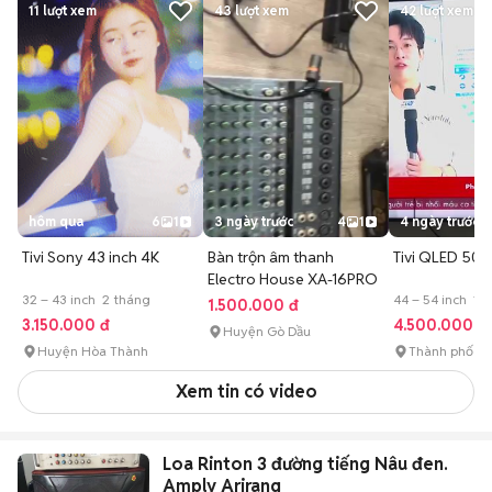
11
lượt xem
43
lượt xem
42
lượt xem
hôm qua
6
1
3 ngày trước
4
1
4 ngày trước
Tivi Sony 43 inch 4K
Bàn trộn âm thanh
Tivi QLED 50 
Electro House XA-16PRO
32 – 43 inch 2 tháng
44 – 54 inch 1 
1.500.000 đ
3.150.000 đ
4.500.000 đ
Huyện Gò Dầu
Huyện Hòa Thành
Thành phố Tâ
Xem tin có video
Loa Rinton 3 đường tiếng Nâu đen.
Amply Arirang