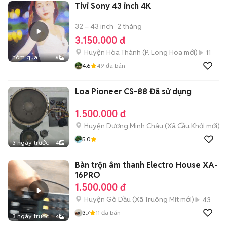
Tivi Sony 43 inch 4K
32 – 43 inch
2 tháng
3.150.000 đ
Huyện Hòa Thành
(
P. Long Hoa
mới)
11
hôm qua
6
4.6
49
đã bán
Loa Pioneer CS-88 Đã sử dụng
1.500.000 đ
Huyện Dương Minh Châu
(
Xã Cầu Khởi
mới)
5.0
3 ngày trước
4
Bàn trộn âm thanh Electro House XA-
16PRO
1.500.000 đ
Huyện Gò Dầu
(
Xã Truông Mít
mới)
43
3.7
11
đã bán
3 ngày trước
4