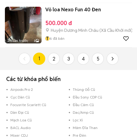
Vỏ loa Nexo Fun 40 Đen
500.000 đ
Huyện Dương Minh Châu
(
Xã Cầu Khởi
mới)
T
6
đã bán
2 tuần trước
3
1
2
3
4
5
Các từ khóa phổ biến
Airpods Pro 2
Thùng Gỗ Cũ
Cục Dàn Cũ
Đầu Sony CDP Cũ
Focusrite Scarlett Cũ
Đầu Câm Cũ
Dàn Đại Cũ
Dac/Amp Cũ
Mạch Loa Cũ
Lọc Xì
BACL Audio
Mâm Đĩa Than
Mixer CDJ
Pre Đèn