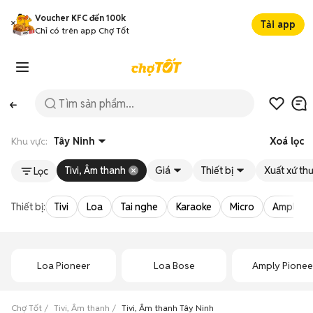
Voucher KFC đến 100k
Tải app
Chỉ có trên app Chợ Tốt
Khu vực:
Tây Ninh
Xoá lọc
Tivi, Âm thanh
Giá
Thiết bị
Xuất xứ th
Lọc
Thiết bị:
Tivi
Loa
Tai nghe
Karaoke
Micro
Amply
Loa Pioneer
Loa Bose
Amply Pionee
Chợ Tốt
Tivi, Âm thanh
Tivi, Âm thanh Tây Ninh