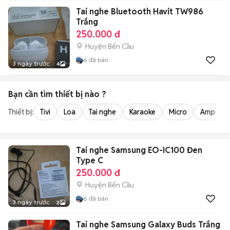
Tai nghe Bluetooth Havit TW986
Trắng
250.000 đ
Huyện Bến Cầu
6
đã bán
3 ngày trước
4
Bạn cần tìm
thiết bị
nào ?
Thiết bị:
Tivi
Loa
Tai nghe
Karaoke
Micro
Amply
Tai nghe Samsung EO-IC100 Đen
Type C
250.000 đ
Huyện Bến Cầu
6
đã bán
3 ngày trước
2
Tai nghe Samsung Galaxy Buds Trắng