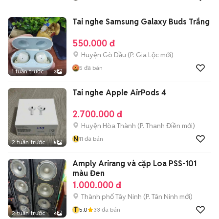
Tai nghe Samsung Galaxy Buds Trắng
550.000 đ
Huyện Gò Dầu
(
P. Gia Lộc
mới)
5
đã bán
1 tuần trước
3
Tai nghe Apple AirPods 4
2.700.000 đ
Huyện Hòa Thành
(
P. Thanh Điền
mới)
N
11
đã bán
2 tuần trước
5
Amply Arirang và cặp Loa PSS-101
màu Đen
1.000.000 đ
Thành phố Tây Ninh
(
P. Tân Ninh
mới)
T
5.0
33
đã bán
2 tuần trước
4