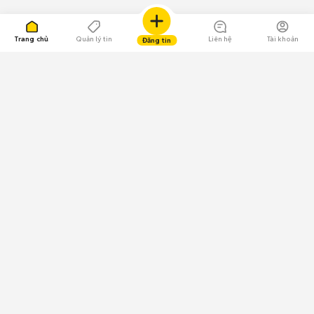
Trang chủ
Quản lý tin
Liên hệ
Tài khoản
Đăng tin
109.000 Bình chọn
Tải ứng dụng Chợ Tốt
Về Chợ Tốt
Quy chế sàn
Chính sách bảo mật
Giải quyết tranh chấp
CÔNG TY TNHH CHỢ TỐT - Người đại diện theo pháp luật:
Nguyễn Trọng Tấn; GPDKKD: 0312120782 do Sở KH & ĐT TP.HCM cấp ngày
11/01/2013;
GPMXH: 185/GP-BTTTT do Bộ Thông tin và Truyền thông
cấp ngày 09/07/2024 - Chịu trách nhiệm
nội dung: Trần Hoàng Ly.
Chính sách sử dụng