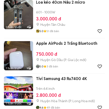
Loa kéo 40cm Nâu 2 micro
601 - 1000W
3.000.000 đ
Huyện Tân Châu
1 tuần trước
4
N
5.0
51
đã bán
Apple AirPods 2 Trắng Bluetooth
750.000 đ
Huyện Gò Dầu
(
P. Gia Lộc
mới)
5.0
3
đã bán
1 tuần trước
5
Tivi Samsung 43 Ru7400 4K
Trên 64 inch
2.800.000 đ
Huyện Hòa Thành
(
P. Long Hoa
mới)
1 tuần trước
5
4.6
49
đã bán