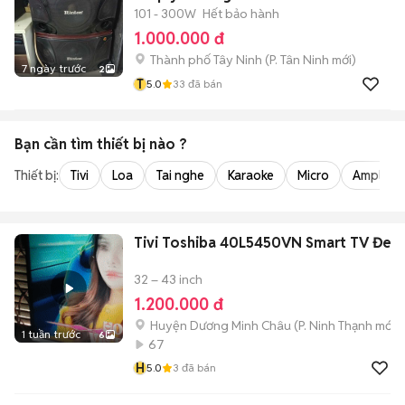
101 - 300W
Hết bảo hành
1.000.000 đ
Thành phố Tây Ninh
(
P. Tân Ninh
mới)
7 ngày trước
2
T
5.0
33
đã bán
Bạn cần tìm
thiết bị
nào ?
Thiết bị:
Tivi
Loa
Tai nghe
Karaoke
Micro
Amply
Tivi Toshiba 40L5450VN Smart TV Đen
32 – 43 inch
1.200.000 đ
Huyện Dương Minh Châu
(
P. Ninh Thạnh
mới)
1 tuần trước
6
67
H
5.0
3
đã bán