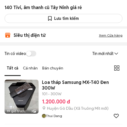
140 Tivi, âm thanh cũ Tây Ninh giá rẻ
Lưu tìm kiếm
Siêu thị điện tử
Xem Cửa hàng
Tin có video
Tin mới nhất
Tất cả
Cá nhân
Bán chuyên
Loa tháp Samsung MX-T40 Đen
300W
101 - 300W
1.200.000 đ
Huyện Gò Dầu
(
Xã Truông Mít
mới)
19 giờ trước
3
Thui Dang