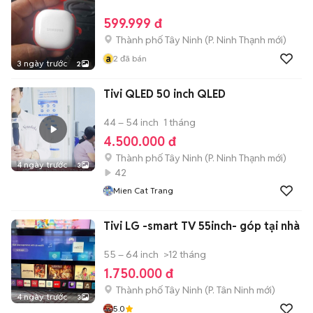
599.999 đ
Thành phố Tây Ninh
(
P. Ninh Thạnh
mới)
a
2
đã bán
3 ngày trước
2
Tivi QLED 50 inch QLED
44 – 54 inch
1 tháng
4.500.000 đ
Thành phố Tây Ninh
(
P. Ninh Thạnh
mới)
4 ngày trước
3
42
Mien Cat Trang
Tivi LG -smart TV 55inch- góp tại nhà
55 – 64 inch
>12 tháng
1.750.000 đ
Thành phố Tây Ninh
(
P. Tân Ninh
mới)
4 ngày trước
3
5.0