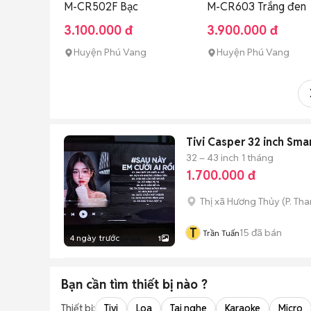
M-CR502F Bạc
M-CR603 Trắng đen
3.100.000 đ
3.900.000 đ
Huyện Phú Vang
Huyện Phú Vang
Tivi Casper 32 inch Smar
32 – 43 inch
1 tháng
1.700.000 đ
Thị xã Hương Thủy
(
P. Th
T
15
đã bán
Trần Tuấn
4 ngày trước
1
Bạn cần tìm
thiết bị
nào ?
Thiết bị:
Tivi
Loa
Tai nghe
Karaoke
Micro