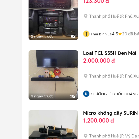
123.300 đ
Thành phố Huế
(
P. Phú X
T
4.5
20
đã b
Thai Binh Lê
2 ngày trước
1
Loai TCL S55H Đen Mới
2.000.000 đ
Thành phố Huế
(
P. Phú X
KHƯƠNG LÊ QUỐC HOÀNG
3 ngày trước
2
Micro không dây SURIN
1.200.000 đ
Thành phố Huế
(
P. Vỹ Dạ