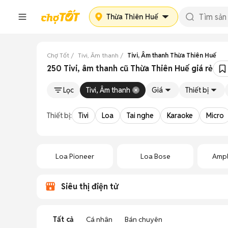
Thừa Thiên Huế
Chợ Tốt
Tivi, Âm thanh
Tivi, Âm thanh Thừa Thiên Huế
250 Tivi, âm thanh cũ Thừa Thiên Huế giá rẻ
Lọc
Tivi, Âm thanh
Giá
Thiết bị
Thiết bị:
Tivi
Loa
Tai nghe
Karaoke
Micro
Loa Pioneer
Loa Bose
Ampl
Siêu thị điện tử
Tất cả
Cá nhân
Bán chuyên