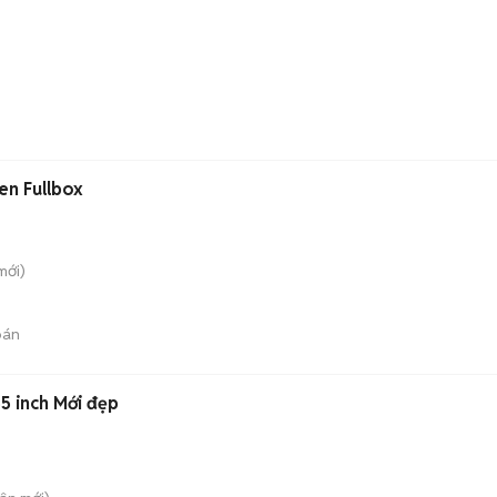
en Fullbox
mới)
bán
5 inch Mới đẹp