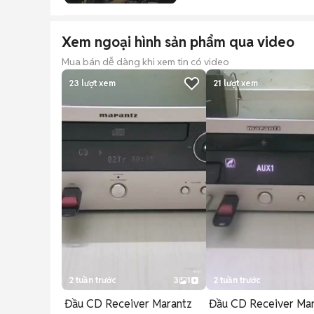
Xem ngoại hình sản phẩm qua video
Mua bán dễ dàng khi xem tin có video
23
lượt xem
21
lượt xem
2 tuần trước
3
1
2 tuần trước
Đầu CD Receiver Marantz
Đầu CD Receiver Ma