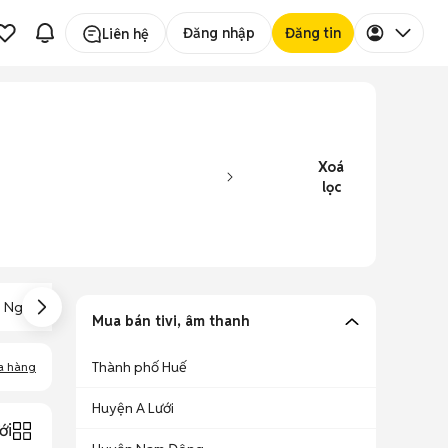
Đăng nhập
Đăng tin
Liên hệ
Xoá
lọc
i Nghe IPhone 7
Vang Cơ Bãi
Vang Số Karaoke
Mua bán tivi, âm thanh
Thành phố Huế
a hàng
Huyện A Lưới
ới