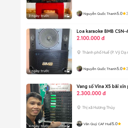
5.0
Nguyễn Quốc Thanh
3 ngày trước
6
Loa karaoke BMB CSN-
2.100.000 đ
Thành phố Huế
(
P. Vỹ Dạ
5.0
Nguyễn Quốc Thanh
3 ngày trước
6
2.300.000 đ
Thị xã Hương Thủy
5.0
Văn Quý CAF Huế
4 ngày trước
6