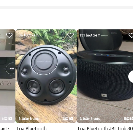
86
lượt xem
131
lượt xem
6
1
3 tuần trước
3
1
3 tuần trước
5
1
rantz
Loa Bluetooth
Loa Bluetooth JBL Link 3