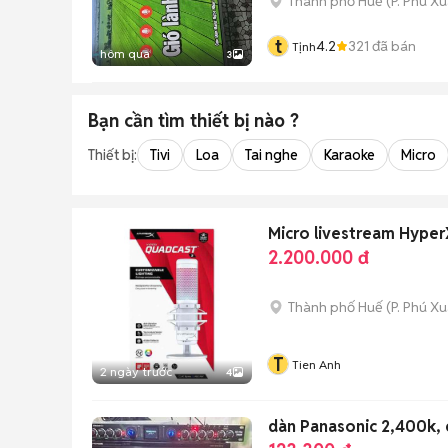
Thành phố Huế
(
P. Phú X
t
4.2
321
đã bán
Tịnh
hôm qua
3
Bạn cần tìm
thiết bị
nào ?
Thiết bị:
Tivi
Loa
Tai nghe
Karaoke
Micro
Micro livestream Hype
2.200.000 đ
Thành phố Huế
(
P. Phú X
T
Tien Anh
2 ngày trước
4
dàn Panasonic 2,400k, 