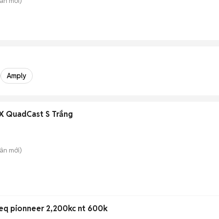
uân
mới)
Amply
rX QuadCast S Trắng
uân
mới)
eq pionneer 2,200kc nt 600k