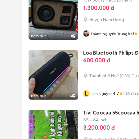
1.300.000 đ
Huyện Nam Đông
5.0
Thành Nguyễn Trung
hôm qua
1
Loa Bluetooth Philips Đ
600.000 đ
Thành phố Huế
(
P. Vỹ Dạ
L
4.7
106
đã 
Linh Nguyen
hôm qua
6
Tivi Coocaa 55coocaa 5
55 – 64 inch
3.200.000 đ