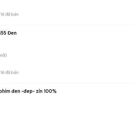
216
đã bán
455 Đen
mới)
216
đã bán
Vang số Vina X5 bãi xin phím đen -đep- zin 100%