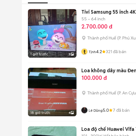
Tivi Samsung 55 inch 4K
55 – 64 inch
2.700.000 đ
Thành phố Huế
(
P. Phú X
t
4.2
321
đã bán
Tịnh
1 giờ trước
2
Loa không dây màu Đe
100.000 đ
Thành phố Huế
(
P. An Cựu
5.0
7
đã bán
Lê Dũng
18 giờ trước
4
Loa độ chế Huawei Vifa 
101 - 300W
Hết bảo hành