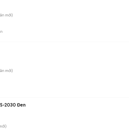
uân
mới)
án
uân
mới)
 S-2030 Đen
mới)