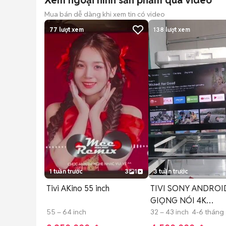
Xem ngoại hình sản phẩm qua video
Mua bán dễ dàng khi xem tin có video
77
lượt xem
138
lượt xem
1 tuần trước
3
1
3 tuần trước
Tivi AKino 55 inch
TIVI SONY ANDROI
GIỌNG NÓI 4K
55 – 64 inch
BLUETOOTH
32 – 43 inch 4-6 tháng