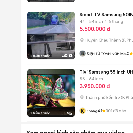
Smart TV Samsung 50
44 – 54 inch
4-6 tháng
5.500.000 đ
Huyện Châu Thành
(
P. Ph
5.0
ĐIỆN TỬ TOÀN NGHĨA
3 tuần trước
6
Tivi Samsung 55 inch U
55 – 64 inch
3.950.000 đ
Thành phố Bến Tre
(
P. Ph
K
4.1
301
đã bán
Khang
3 tuần trước
5