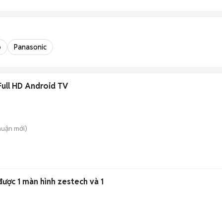
o
Panasonic
Full HD Android TV
huận
mới)
ược 1 màn hình zestech và 1