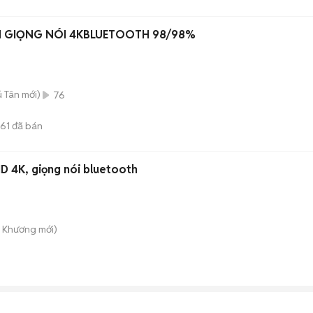
IN GIỌNG NÓI 4KBLUETOOTH 98/98%
ú Tân
mới)
76
61
đã bán
HD 4K, giọng nói bluetooth
ú Khương
mới)