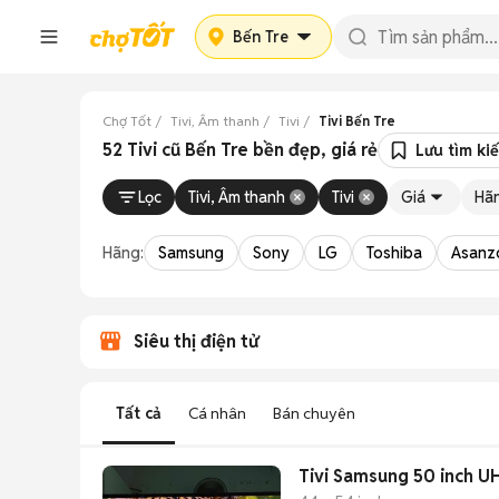
Bến Tre
Chợ Tốt
Tivi, Âm thanh
Tivi
Tivi Bến Tre
52 Tivi cũ Bến Tre bền đẹp, giá rẻ
Lưu tìm ki
Lọc
Tivi, Âm thanh
Tivi
Giá
Hã
Hãng:
Samsung
Sony
LG
Toshiba
Asanz
Siêu thị điện tử
Tất cả
Cá nhân
Bán chuyên
Tivi Samsung 50 inch U