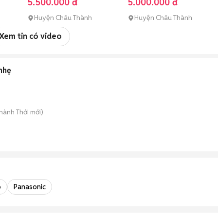
5.500.000 đ
5.000.000 đ
Huyện Châu Thành
Huyện Châu Thành
Xem tin có video
 nhẹ
hành Thới
mới)
o
Panasonic