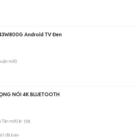
L-43W800G Android TV Đen
huận
mới)
IỌNG NÓI 4K BLUETOOTH
ú Tân
mới)
138
61
đã bán