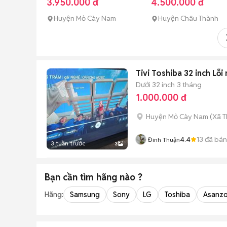
3.950.000 đ
4.500.000 đ
Huyện Mỏ Cày Nam
Huyện Châu Thành
Tivi Toshiba 32 inch Lỗi
Dưới 32 inch
3 tháng
1.000.000 đ
Huyện Mỏ Cày Nam
(
Xã T
4.4
13
đã bán
Đinh Thuận
3 tuần trước
3
Bạn cần tìm
hãng
nào ?
Hãng:
Samsung
Sony
LG
Toshiba
Asanz