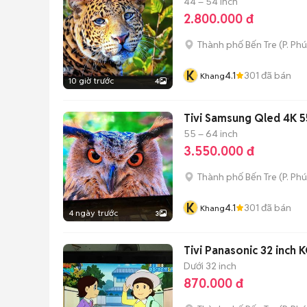
44 – 54 inch
2.800.000 đ
Thành phố Bến Tre
(
P. Ph
K
4.1
301
đã bán
Khang
10 giờ trước
4
Tivi Samsung Qled 4K 5
55 – 64 inch
3.550.000 đ
Thành phố Bến Tre
(
P. Ph
K
4.1
301
đã bán
Khang
4 ngày trước
3
Tivi Panasonic 32 inch 
Dưới 32 inch
870.000 đ