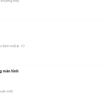
ú Khương
mới)
n Định
mới)
77
ng màn hình
huận
mới)