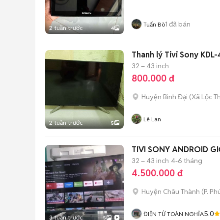
1
đã bán
Tuấn Bò
2 tuần trước
4
Thanh lý Tivi Sony KD
32 – 43 inch
800.000 đ
Huyện Bình Đại
(
Xã Lộc T
Lê Lan
2 tuần trước
5
TIVI SONY ANDROID G
32 – 43 inch
4-6 tháng
4.500.000 đ
Huyện Châu Thành
(
P. Ph
5.0
ĐIỆN TỬ TOÀN NGHĨA
3 tuần trước
5