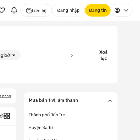
Đăng nhập
Đăng tin
Liên hệ
Xoá
g bởi
lọc
a hàng
Mua bán tivi, âm thanh
Thành phố Bến Tre
ới
Huyện Ba Tri