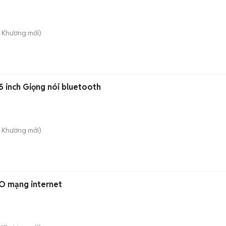
ú Khương
mới)
5 inch Giọng nói bluetooth
ú Khương
mới)
KO mạng internet