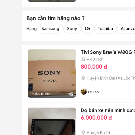
Bạn cần tìm
hãng
nào ?
Hãng:
Samsung
Sony
LG
Toshiba
Asanz
Tivi Sony Bravia W80G 
32 – 43 inch
800.000 đ
Huyện Bình Đại
(
Xã Lộc T
Lê Lan
1 tuần trước
3
Do bán xe nên mình dư đ
6.000.000 đ
Huyện Ba Tri