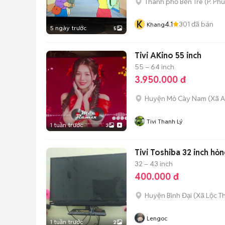
Thành phố Bến Tre
(
P. Ph
K
4.1
301
đã bán
Khang
5 ngày trước
5
Tivi AKino 55 inch
55 – 64 inch
3.950.000 đ
Huyện Mỏ Cày Nam
(
Xã A
Tivi Thanh Lý
1 tuần trước
3
Tivi Toshiba 32 inch hỏ
32 – 43 inch
400.000 đ
Huyện Bình Đại
(
Xã Lộc T
Lengoc
1 tuần trước
2