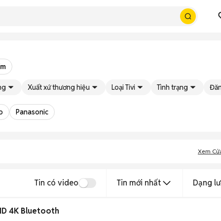
ếm
ng
Xuất xứ thương hiệu
Loại Tivi
Tình trạng
Đăn
o
Panasonic
Xem Cử
Tin có video
Tin mới nhất
Dạng lư
HD 4K Bluetooth