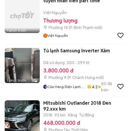
tuyển nhân viên part time
Việt Nguyễn
Thương lượng
Phường 14
(
P. Bình Thạnh
mới)
1 phút trước
Việt Nguyễn
Tủ lạnh Samsung Inverter Xám
Đã sử dụng
200 - 299 lít
3.800.000 đ
Phường 9
(
P. Chánh Hưng
mới)
1 phút trước
2
60
đã
4.2
Cửa Hàng Điện Lạnh
bán
Văn Thọ
Mitsubishi Outlander 2018 Đen
92.xxx km
2018
92 km
Xăng
Tự động
468.000.000 đ
Phường Tân Thới Hiệp