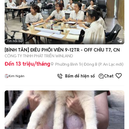
Tin nổi bật
1
[BÌNH TÂN] ĐIỀU PHỐI VIÊN 9-12TR - OFF CHÌU T7, CN
CÔNG TY TNHH PHÁT TRIỂN WINLAND
Đến 13 triệu/tháng
Phường Bình Trị Đông B
(
P. An Lạc
mới)
Bấm để hiện số
Chat
Kim Ngân