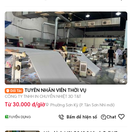
Tin nổi bật
1
TUYỂN NHÂN VIÊN THỜI VỤ
CÔNG TY TNHH IN CHUYỂN NHIỆT 3D T&T
Từ 30.000 đ/giờ
Phường Sơn Kỳ
(
P. Tân Sơn Nhì
mới)
Bấm để hiện số
Chat
TUYỂN DỤNG