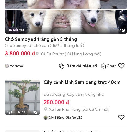
Tin nổi bật
6
+
2
Chó Samoyed trắng gần 3 tháng
Chó Samoyed
Chó con (dưới 3 tháng tuổi)
3.800.000 đ
Xã Đa Phước
(
Xã Hưng Long
mới)
Bấm để hiện số
Chat
Pondcha
Cây cảnh Linh Sam dáng trực 40cm
Đã sử dụng
Cây cảnh trong nhà
250.000 đ
Xã Tân Phú Trung
(
Xã Củ Chi
mới)
1 phút trước
1
Cây Kiểng Giá Rẻ LT2