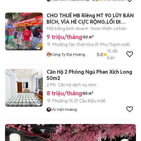
CHO THUÊ MB Riêng MT 90 LŨY BÁN
BÍCH, VỈA HÈ CỰC RỘNG,LỐI ĐI
RIÊNG
Mặt bằng kinh doanh
Hoàn thiện cơ bản
9 triệu/tháng
30 m²
Phường Tân Thới Hòa
(
P. Phú Thạnh
mới)
1 phút trước
4
15
đã
5.0
Công Ty Đại Hoàng
bán
Minh
Căn Hộ 2 Phòng Ngủ Phan Xích Long
50m2
2 PN
Căn hộ dịch vụ, mini
8 triệu/tháng
50 m²
Phường 15
(
P. Cầu Kiệu
mới)
1 phút trước
12
Vũ Việt Hoàng