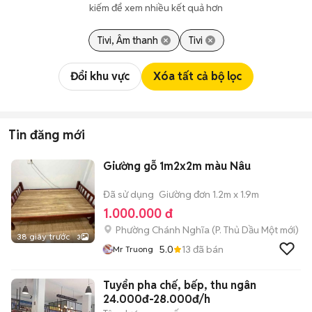
kiếm để xem nhiều kết quả hơn
Tivi, Âm thanh
Tivi
Đổi khu vực
Xóa tất cả bộ lọc
Tin đăng mới
Giường gỗ 1m2x2m màu Nâu
Đã sử dụng
Giường đơn 1.2m x 1.9m
1.000.000 đ
Phường Chánh Nghĩa
(
P. Thủ Dầu Một
mới)
38 giây trước
3
5.0
13
đã bán
Mr Truong
Tuyển pha chế, bếp, thu ngân
24.000đ-28.000đ/h