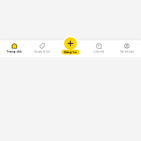
Trang chủ
Quản lý tin
Liên hệ
Tài khoản
Đăng tin
109.000 Bình chọn
Tải ứng dụng Chợ Tốt
Về Chợ Tốt
Quy chế sàn
Chính sách bảo mật
Giải quyết tranh chấp
CÔNG TY TNHH CHỢ TỐT - Người đại diện theo pháp luật:
Nguyễn Trọng Tấn; GPDKKD: 0312120782 do Sở KH & ĐT TP.HCM cấp ngày
11/01/2013;