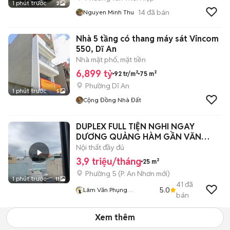
1 phút trước
2
14
đã bán
Nguyen Minh Thu
Nhà 5 tầng có thang máy sát Vincom
550, Dĩ An
Nhà mặt phố, mặt tiền
6,899 tỷ
92 tr/m²
75 m²
Phường Dĩ An
1 phút trước
5
Cộng Đồng Nhà Đất
DUPLEX FULL TIỆN NGHI NGAY
DƯƠNG QUẢNG HÀM GẦN VĂN
LANG CS3🔥
Nội thất đầy đủ
3,9 triệu/tháng
25 m²
Phường 5
(
P. An Nhơn
mới)
1 phút trước
11
41
đã
5.0
Lâm Văn Phụng
bán
FindRoomz
Xem thêm