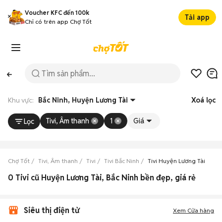
Voucher KFC đến 100k
Tải app
Chỉ có trên app Chợ Tốt
Khu vực:
Bắc Ninh, Huyện Lương Tài
Xoá lọc
Tivi, Âm thanh
1
Giá
Lọc
Chợ Tốt
Tivi, Âm thanh
Tivi
Tivi Bắc Ninh
Tivi Huyện Lương Tài
0 Tivi cũ Huyện Lương Tài, Bắc Ninh bền đẹp, giá rẻ
Siêu thị điện tử
Xem Cửa hàng