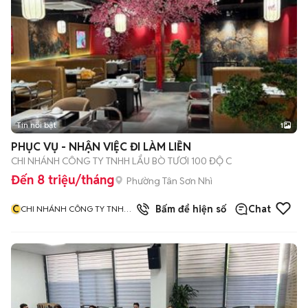
Tin nổi bật
1
PHỤC VỤ - NHẬN VIỆC ĐI LÀM LIỀN
CHI NHÁNH CÔNG TY TNHH LẨU BÒ TƯƠI 100 ĐỘ C
Đến 8 triệu/tháng
Phường Tân Sơn Nhì
C
Bấm để hiện số
Chat
CHI NHÁNH CÔNG TY TNHH
LẨU BÒ TƯƠI 100 ĐỘ C