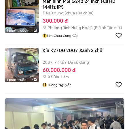
Màn hình MSI G242 24 inch Full HD
144Hz IPS
Đã sử dụng (chưa sửa chữa)
300.000 đ
Phường Bình Hưng Hoà B
(
P. Bình Tân
mới)
1 phút trước
1
T
Tên Chưa Cung Cấp
Kia K2700 2007 Xanh 3 chỗ
2007
< 1 tấn
Đã sử dụng
60.000.000 đ
Xã Bàu Lâm
1 phút trước
1
H
Hương Nguyễn