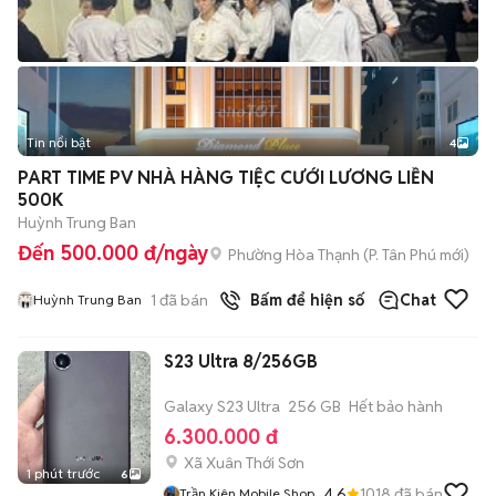
Tin nổi bật
4
PART TIME PV NHÀ HÀNG TIỆC CƯỚI LƯƠNG LIỀN
500K
Huỳnh Trung Ban
Đến 500.000 đ/ngày
Phường Hòa Thạnh
(
P. Tân Phú
mới)
1
đã bán
Bấm để hiện số
Chat
Huỳnh Trung Ban
S23 Ultra 8/256GB
Galaxy S23 Ultra
256 GB
Hết bảo hành
6.300.000 đ
Xã Xuân Thới Sơn
1 phút trước
6
4.6
1018
đã bán
Trần Kiên Mobile Shop