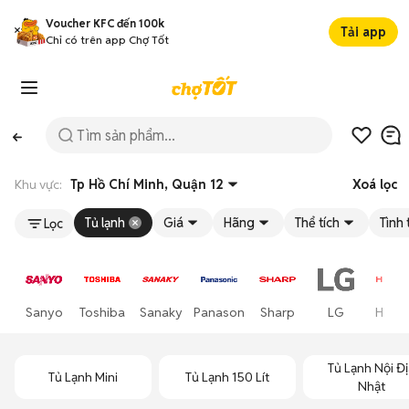
Voucher KFC đến 100k
Tải app
Chỉ có trên app Chợ Tốt
Khu vực:
Tp Hồ Chí Minh, Quận 12
Xoá lọc
Tủ lạnh
Giá
Hãng
Thể tích
Tình 
Lọc
Sanyo
Toshiba
Sanaky
Panasonic
Sharp
LG
Hitach
Tủ Lạnh Nội Đ
Tủ Lạnh Mini
Tủ Lạnh 150 Lít
Nhật