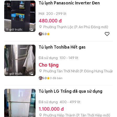
Tủ lạnh Panasonic Inverter Đen
Mới
200 - 299 lít
480.000 đ
Phường Thạnh Lộc
(
P. An Phú Đông
mới)
11 giờ trước
1
5.0
Tủ lạnh Toshiba Hết gas
Đã sử dụng
100 - 149 lít
Cho tặng
Phường Tân Thới Nhất
(
P. Đông Hưng Thuận
m
11 giờ trước
1
5.0
3
đã bán
Tủ lạnh LG Trắng đã qua sử dụng
Đã sử dụng
400 - 499 lít
1.100.000 đ
Phường Hiệp Thành
(
P. Tân Thới Hiệp
mới)