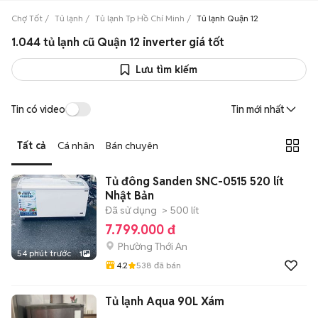
Chợ Tốt
Tủ lạnh
Tủ lạnh Tp Hồ Chí Minh
Tủ lạnh Quận 12
1.044 tủ lạnh cũ Quận 12 inverter giá tốt
Lưu tìm kiếm
Tin có video
Tin mới nhất
Tất cả
Cá nhân
Bán chuyên
Tủ đông Sanden SNC-0515 520 lít
Nhật Bản
Đã sử dụng
> 500 lít
7.799.000 đ
Phường Thới An
54 phút trước
1
4.2
538
đã bán
Tủ lạnh Aqua 90L Xám