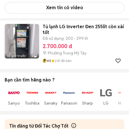
Xem tin có video
Tủ lạnh LG Inverter Đen 255lit còn xài
tốt
Đã sử dụng
200 - 299 lít
2.700.000 đ
Phường Trung Mỹ Tây
10 giờ trước
2
P
4.5
241
đã bán
Bạn cần tìm
hãng
nào ?
Sanyo
Toshiba
Sanaky
Panasonic
Sharp
LG
Hitach
Tin đăng từ Đối Tác Chợ Tốt