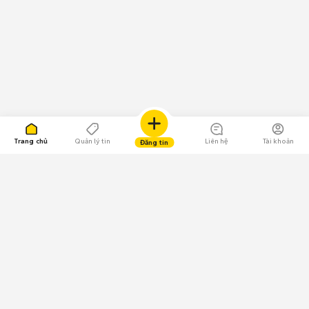
Trang chủ
Quản lý tin
Liên hệ
Tài khoản
Đăng tin
109.000 Bình chọn
Tải ứng dụng Chợ Tốt