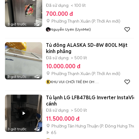
Đã sử dụng
< 100 lít
700.000 đ
Phường Thạnh Xuân
(
P. Thới An
mới)
3 giờ trước
2
Nguyễn Uyên (UynMel)
Tủ đông ALASKA SD-8W 800L Mặt
kính phẳng
Đã sử dụng
> 500 lít
10.000.000 đ
Phường Thạnh Xuân
(
P. Thới An
mới)
3 giờ trước
4
K
KHU VUI CHƠI TRẺ EM OH MY
KIDS GÒ VẤP
Tủ lạnh LG LFB47BLG Inverter InstaVie
cánh
Đã sử dụng
> 500 lít
11.500.000 đ
Phường Tân Hưng Thuận
(
P. Đông Hưng Thuậ
3 giờ trước
4
65