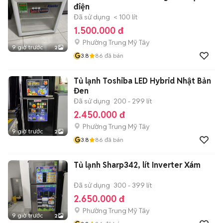
điện
Đã sử dụng
< 100 lít
1.500.000 đ
Phường Trung Mỹ Tây
9 giờ trước
2
G
3.8
86
đã bán
Tủ lạnh Toshiba LED Hybrid Nhật Bản
Đen
Đã sử dụng
200 - 299 lít
2.450.000 đ
Phường Trung Mỹ Tây
9 giờ trước
2
G
3.8
86
đã bán
Tủ lạnh Sharp342, lít Inverter Xám
Đã sử dụng
300 - 399 lít
2.650.000 đ
Phường Trung Mỹ Tây
9 giờ trước
2