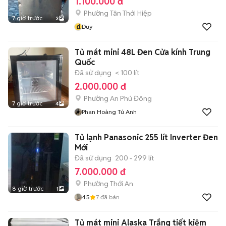
1.100.000 đ
Phường Tân Thới Hiệp
7 giờ trước
3
d
Duy
Tủ mát mini 48L Đen Cửa kính Trung
Quốc
Đã sử dụng
< 100 lít
2.000.000 đ
Phường An Phú Đông
7 giờ trước
4
Phan Hoàng Tú Anh
Tủ lạnh Panasonic 255 lít Inverter Đen
Mới
Đã sử dụng
200 - 299 lít
7.000.000 đ
Phường Thới An
8 giờ trước
1
4.5
7
đã bán
Tủ mát mini Alaska Trắng tiết kiệm