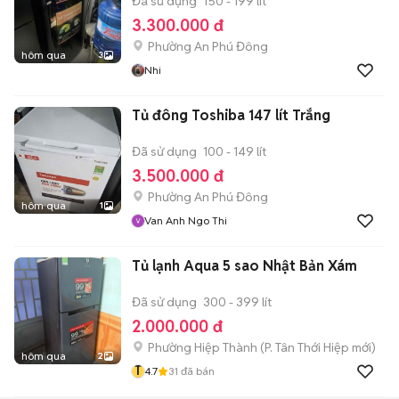
Đã sử dụng
150 - 199 lít
3.300.000 đ
Phường An Phú Đông
hôm qua
3
Nhi
Tủ đông Toshiba 147 lít Trắng
Đã sử dụng
100 - 149 lít
3.500.000 đ
Phường An Phú Đông
hôm qua
1
Van Anh Ngo Thi
Tủ lạnh Aqua 5 sao Nhật Bản Xám
Đã sử dụng
300 - 399 lít
2.000.000 đ
Phường Hiệp Thành
(
P. Tân Thới Hiệp
mới)
hôm qua
2
T
4.7
31
đã bán