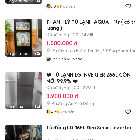
12 giờ trước
3
5.0
11
đã bán
THANH LÝ TỦ LẠNH AQUA - 1tr ( có thư
lượng )
Đã sử dụng
100 - 149 lít
1.000.000 đ
Phường Tân Hưng Thuận
(
P. Đông Hưng Thuậ
21 giờ trước
5
Linh Đan Vũ Ngọc
❤️ TỦ LẠNH LG INVERTER 266L CÒN
MỚI 99,9% ❤️
Đã sử dụng
200 - 299 lít
3.900.000 đ
Phường An Phú Đông
hôm qua
3
L
4.9
7
đã bán
Tủ đông LG 165L Đen Smart Inverter