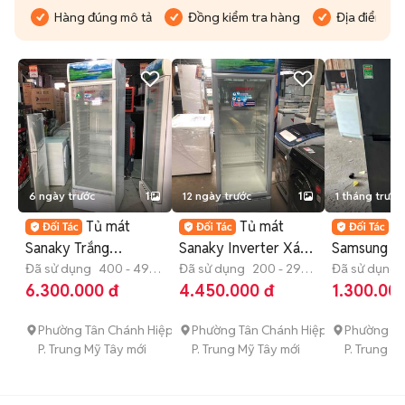
Hàng đúng mô tả
Đồng kiểm tra hàng
Địa điểm bán
6 ngày trước
1
12 ngày trước
1
1 tháng trước
Tủ mát
Tủ mát
T
Sanaky Trắng
Sanaky Inverter Xám
Samsung 2
400/340 lít inverter
Đã sử dụng
400 - 499
250/210 lít giá tốt
Đã sử dụng
200 - 299
Inverter Đe
Đã sử dụng
lít
lít
lít
6.300.000 đ
4.450.000 đ
1.300.00
Phường Tân Chánh Hiệp
Phường Tân Chánh Hiệp
Phường Tâ
P. Trung Mỹ Tây mới
P. Trung Mỹ Tây mới
P. Trung M