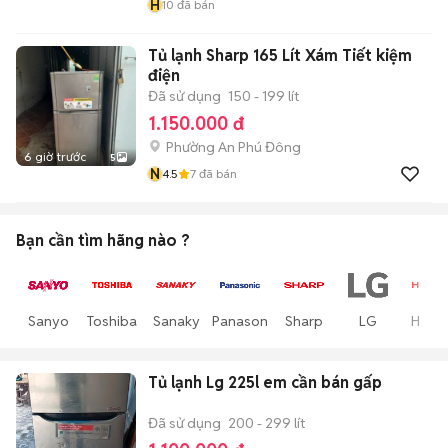
H
10
đã bán
Tủ lạnh Sharp 165 Lít Xám Tiết kiệm
điện
Đã sử dụng
150 - 199 lít
1.150.000 đ
Phường An Phú Đông
6 giờ trước
5
N
4.5
7
đã bán
Bạn cần tìm
hãng
nào ?
Sanyo
Toshiba
Sanaky
Panasonic
Sharp
LG
Hitach
Tủ lạnh Lg 225l em cần bán gấp
Đã sử dụng
200 - 299 lít