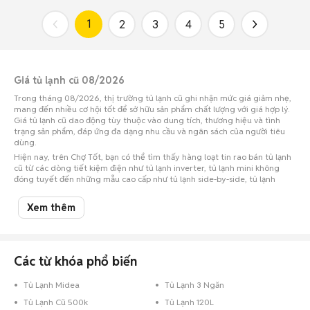
1
2
3
4
5
Giá tủ lạnh cũ 08/2026
Trong tháng 08/2026, thị trường tủ lạnh cũ ghi nhận mức giá giảm nhẹ,
mang đến nhiều cơ hội tốt để sở hữu sản phẩm chất lượng với giá hợp lý.
Giá tủ lạnh cũ dao động tùy thuộc vào dung tích, thương hiệu và tình
trạng sản phẩm, đáp ứng đa dạng nhu cầu và ngân sách của người tiêu
dùng.
Hiện nay, trên Chợ Tốt, bạn có thể tìm thấy hàng loạt tin rao bán tủ lạnh
cũ từ các dòng tiết kiệm điện như tủ lạnh inverter, tủ lạnh mini không
đóng tuyết đến những mẫu cao cấp như tủ lạnh side-by-side, tủ lạnh
multi door, tủ lạnh french door, tủ lạnh door in door hay ngăn đá
dưới...Đây là cơ hội tuyệt vời để sở hữu tủ lạnh phù hợp với nhu cầu mà
Xem thêm
vẫn tối ưu chi phí.
Đừng quên truy cập Chợ Tốt thường xuyên để cập nhật giá và thông tin
mới nhất về các sản phẩm tủ lạnh cũ.
Chợ Tốt - Nơi mua bán tủ lạnh cũ giá rẻ nhất!
Các từ khóa phổ biến
Tủ Lạnh Midea
Tủ Lạnh 3 Ngăn
Tủ Lạnh Cũ 500k
Tủ Lạnh 120L