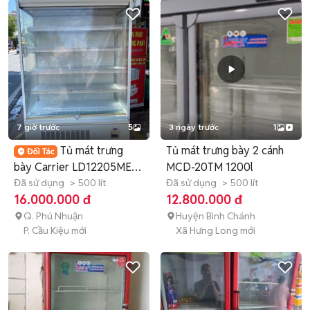
7 giờ trước
5
3 ngày trước
1
Tủ mát trưng
Tủ mát trưng bày 2 cánh
bày Carrier LD12205MEA
MCD-20TM 1200l
580 lít ZIN
Đã sử dụng
> 500 lít
Đã sử dụng
> 500 lít
16.000.000 đ
12.800.000 đ
Q. Phú Nhuận
Huyện Bình Chánh
P. Cầu Kiệu mới
Xã Hưng Long mới