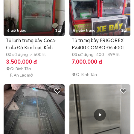
6 giờ trước
3
8 ngày trước
2
Tủ lạnh trưng bày Coca-
Tủ trưng bày FRIGOREX
Cola Đỏ Kim loại, Kính
FV400 COMBO Đỏ 400L
Đã sử dụng
> 500 lít
Đã sử dụng
400 - 499 lít
3.500.000 đ
7.000.000 đ
Q. Bình Tân
Q. Bình Tân
P. An Lạc mới