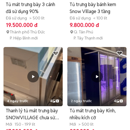
Tủ mát trưng bày 3 cánh
Tủ trưng bày bánh kem
đã sử dụng 90%
Snow Village 3 tầng
Đã sử dụng
> 500 lít
Đã sử dụng
< 100 lít
19.500.000 đ
9.800.000 đ
Thành phố Thủ Đức
Q. Tân Phú
P. Hiệp Bình mới
P. Tây Thạnh mới
4 ngày trước
4
2 ngày trước
4
Thanh lý tủ mát trưng bày
Tủ mát trưng bày Kính,
SNOWVILLAGE chưa sử
nhiều kích cỡ
dụng
Mới
150 - 199 lít
Mới
> 500 lít