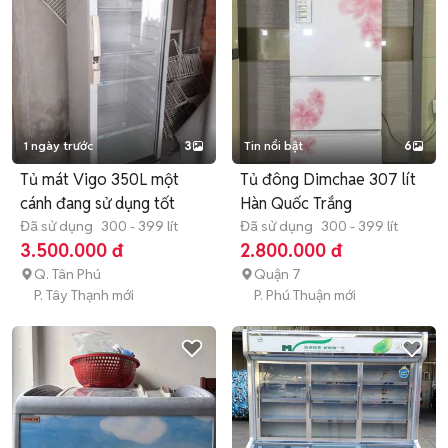
1 ngày trước
3
Tin nổi bật
6
Tủ mát Vigo 350L một
Tủ đông Dimchae 307 lít
cánh đang sử dụng tốt
Hàn Quốc Trắng
Đã sử dụng
300 - 399 lít
Đã sử dụng
300 - 399 lít
3.500.000 đ
2.800.000 đ
Q. Tân Phú
Quận 7
P. Tây Thạnh mới
P. Phú Thuận mới