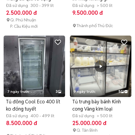
Đã sử dụng
300 - 399 lít
Đã sử dụng
> 500 lít
2.500.000 đ
9.500.000 đ
Q. Phú Nhuận
Thành phố Thủ Đức
P. Cầu Kiệu mới
7 ngày trước
3
9 ngày trước
5
Tủ đông Cool Eco 400 lít
Tủ trưng bày bánh Kính
ko đóng tuyết
cong Vàng kim loại
Đã sử dụng
400 - 499 lít
Đã sử dụng
> 500 lít
8.500.000 đ
25.000.000 đ
Q. Tân Bình