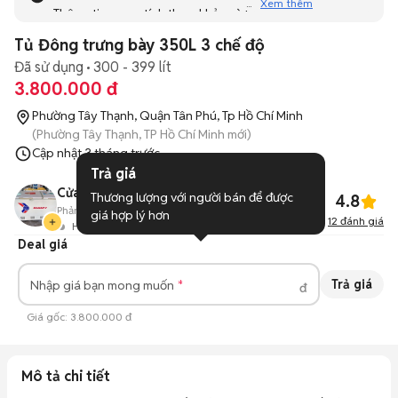
Xem thêm
Thông tin mang tính tham khảo và bạn không thể liên hệ
với người bán. Bạn hãy tham khảo thêm các tin đăng
Tủ Đông trưng bày 350L 3 chế độ
tương tự khác dưới đây nhé!
Đã sử dụng
300 - 399 lít
3.800.000 đ
Phường Tây Thạnh, Quận Tân Phú, Tp Hồ Chí Minh
(Phường Tây Thạnh, TP Hồ Chí Minh mới)
Cập nhật
3 tháng trước
Trả giá
Cửa hàng Duy Ninh Bùi
Thương lượng với người bán để được 
4.8
Phản hồi:
89%
239
Đã bán
giá hợp lý hơn
12
đánh giá
Hoạt động 31 phút trước
Deal giá
Trả giá
Nhập giá bạn mong muốn
đ
Giá gốc:
3.800.000 đ
Mô tả chi tiết