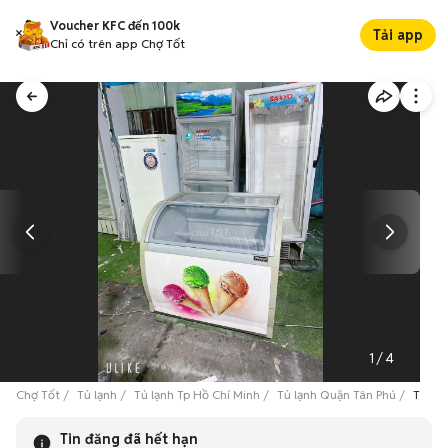
Voucher KFC đến 100k
Tải app
Chỉ có trên app Chợ Tốt
1
/
4
Chợ Tốt
Tủ lạnh
Tủ lạnh Tp Hồ Chí Minh
Tủ lạnh Quận Tân Phú
Tủ Đô
Tin đăng đã hết hạn