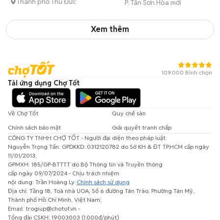
Thành phố Thủ Đức
P. Tân Sơn Hòa mới
Xem thêm
109.000 Bình chọn
Tải ứng dụng Chợ Tốt
Về Chợ Tốt
Quy chế sàn
Chính sách bảo mật
Giải quyết tranh chấp
CÔNG TY TNHH CHỢ TỐT - Người đại diện theo pháp luật:
Nguyễn Trọng Tấn; GPDKKD: 0312120782 do Sở KH & ĐT TP.HCM cấp ngày
11/01/2013;
GPMXH: 185/GP-BTTTT do Bộ Thông tin và Truyền thông
cấp ngày 09/07/2024 - Chịu trách nhiệm
nội dung: Trần Hoàng Ly.
Chính sách sử dụng
Địa chỉ: Tầng 18, Toà nhà UOA, Số 6 đường Tân Trào, Phường Tân Mỹ,
Thành phố Hồ Chí Minh, Việt Nam;
Email: trogiup@chotot.vn -
Tổng đài CSKH: 19003003 (1.000đ/phút)