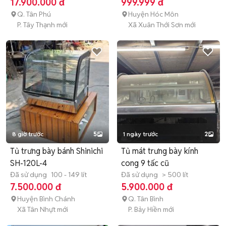
17.900.000 đ
999.999 đ
Q. Tân Phú
Huyện Hóc Môn
P. Tây Thạnh mới
Xã Xuân Thới Sơn mới
8 giờ trước
5
1 ngày trước
2
Tủ trưng bày bánh Shinichi
Tủ mát trưng bày kính
SH-120L-4
cong 9 tấc cũ
Đã sử dụng
100 - 149 lít
Đã sử dụng
> 500 lít
7.500.000 đ
5.900.000 đ
Huyện Bình Chánh
Q. Tân Bình
Xã Tân Nhựt mới
P. Bảy Hiền mới