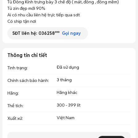
Tủ Đông Kính trưng bày 3 chế độ ( mát, đông , đông mềm)

Tủ zin đẹp mới 90%

Ai có nhu cầu liên hệ trực tiếp qua sdt

Có ship tận nơi
SĐT liên hệ:
036258***
Gọi ngay
Thông tin chi tiết
Đã sử dụng
Tình trạng
:
3 tháng
Chính sách bảo hành
:
Hãng khác
Hãng
:
300 - 399 lít
Thể tích
:
Việt Nam
Xuất xứ
: