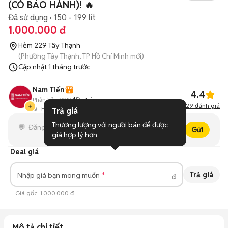
(CÓ BẢO HÀNH)! 🔥
Đã sử dụng
150 - 199 lít
1.000.000 đ
Hẻm 229 Tây Thạnh
(Phường Tây Thạnh, TP Hồ Chí Minh mới)
Cập nhật
1 tháng trước
Nam Tiến
4.4
Phản hồi:
92%
4
Đã bán
29
đánh giá
Hoạt động 1 giờ trước
Trả giá
Thương lượng với người bán để được 
Gửi
giá hợp lý hơn
Deal giá
Trả giá
Nhập giá bạn mong muốn
đ
Giá gốc:
1.000.000 đ
Mô tả chi tiết