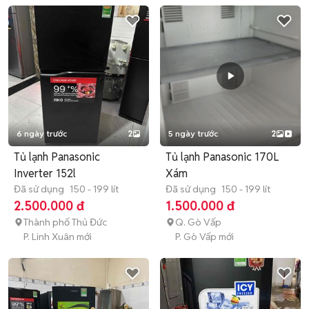
6 ngày trước
2
5 ngày trước
2
Tủ lạnh Panasonic
Tủ lạnh Panasonic 170L
Inverter 152l
Xám
Đã sử dụng
150 - 199 lít
Đã sử dụng
150 - 199 lít
2.500.000 đ
1.500.000 đ
Thành phố Thủ Đức
Q. Gò Vấp
P. Linh Xuân mới
P. Gò Vấp mới