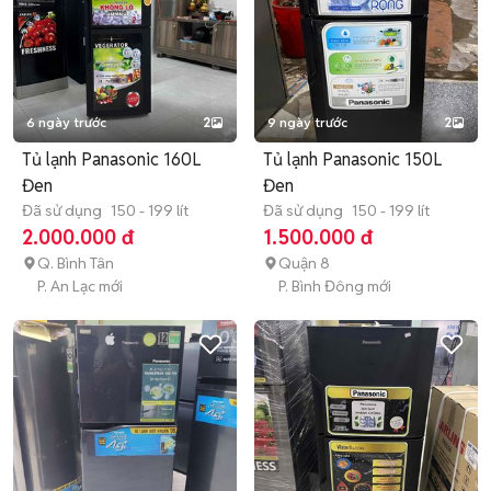
6 ngày trước
2
9 ngày trước
2
Tủ lạnh Panasonic 160L
Tủ lạnh Panasonic 150L
Đen
Đen
Đã sử dụng
150 - 199 lít
Đã sử dụng
150 - 199 lít
2.000.000 đ
1.500.000 đ
Q. Bình Tân
Quận 8
P. An Lạc mới
P. Bình Đông mới