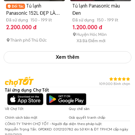
Tủ lạnh
Tủ lạnh Panasonic màu
Panasonic 152L ĐẸP LÀM
Đen
LẠNH OK NHẸ ĐIỆN
Đã sử dụng
150 - 199 lít
Đã sử dụng
150 - 199 lít
2.200.000 đ
1.200.000 đ
Huyện Hóc Môn
Thành phố Thủ Đức
Xã Bà Điểm mới
Xem thêm
109.000 Bình chọn
Tải ứng dụng Chợ Tốt
Về Chợ Tốt
Quy chế sàn
Chính sách bảo mật
Giải quyết tranh chấp
CÔNG TY TNHH CHỢ TỐT - Người đại diện theo pháp luật:
Nguyễn Trọng Tấn; GPDKKD: 0312120782 do Sở KH & ĐT TP.HCM cấp ngày
11/01/2013;