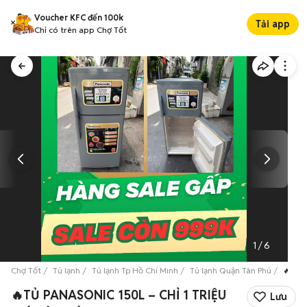
Voucher KFC đến 100k
Tải app
Chỉ có trên app Chợ Tốt
1
/
6
Chợ Tốt
Tủ lạnh
Tủ lạnh Tp Hồ Chí Minh
Tủ lạnh Quận Tân Phú
🔥TỦ 
🔥TỦ PANASONIC 150L – CHỈ 1 TRIỆU
Lưu