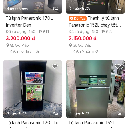
4 ngày trước
3
3 ngày trước
4
Tủ lạnh Panasonic 170L
Thanh lý tủ lạnh
Inverter Đen
Panasonic 152L chạy tốt
Đã sử dụng
150 - 199 lít
có ship
Đã sử dụng
150 - 199 lít
3.200.000 đ
2.150.000 đ
Q. Gò Vấp
Q. Gò Vấp
P. An Hội Tây mới
P. An Nhơn mới
3 ngày trước
2
5 ngày trước
3
Tủ lạnh Panasonic 170L ko
Tủ lạnh Panasonic 152L