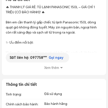
🔥 THANH LÝ GIÁ RẺ: TỦ LẠNH PANASONIC 150L – GIÁ CHỈ 1 
TRIỆU (CÓ BẢO HÀNH)! 🔥

Bên em cần thanh lý gấp chiếc tủ lạnh Panasonic 150L dòng 
quạt gió không đóng tuyết. Máy zin nguyên bản, ngoại hình 
còn rất sáng đẹp và sạch sẽ từ trong ra ngoài.

✨ Ưu điểm nổi bật:

Không đóng tuyết: Dòng quạt gió hiện đại, sạch sẽ, không lo 
SĐT liên hệ:
097758***
bám đá ngăn đông, cực kỳ dễ vệ sinh.

Gọi ngay
Dung tích 150L vừa vặn: Thiết kế nhỏ gọn, ngăn đá làm đá 
Xem thêm
nhanh, ngăn mát nhiều tầng chứa đồ thoải mái. Cực kỳ thích 
hợp cho sinh viên, phòng trọ hoặc gia đình nhỏ 2-3 người.

Thông tin chi tiết
Thương hiệu Panasonic: Nổi tiếng với độ bền trâu bò, làm lạnh 
siêu nhanh và sâu, block máy chạy êm ru và rất tiết kiệm điện.

Đã sử dụng
Tình trạng
:
🎁 Cam kết & Ưu đãi:

Bảo hành hãng
Chính sách bảo hành
: