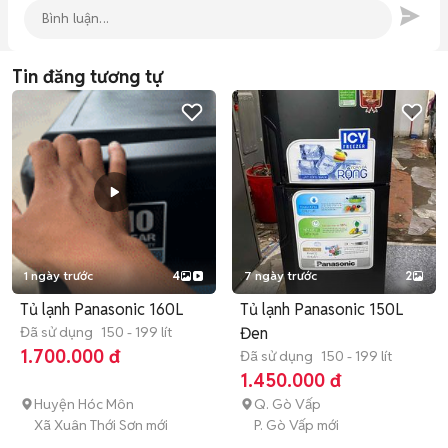
Tin đăng tương tự
1 ngày trước
4
7 ngày trước
2
Tủ lạnh Panasonic 160L
Tủ lạnh Panasonic 150L
Đã sử dụng
150 - 199 lít
Đen
1.700.000 đ
Đã sử dụng
150 - 199 lít
1.450.000 đ
Huyện Hóc Môn
Q. Gò Vấp
Xã Xuân Thới Sơn mới
P. Gò Vấp mới