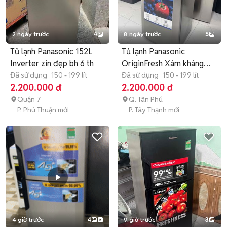
2 ngày trước
4
8 ngày trước
5
Tủ lạnh Panasonic 152L
Tủ lạnh Panasonic
Inverter zin đẹp bh 6 th
OriginFresh Xám kháng
Đã sử dụng
150 - 199 lít
khuẩn 152l
Đã sử dụng
150 - 199 lít
2.200.000 đ
2.200.000 đ
Quận 7
Q. Tân Phú
P. Phú Thuận mới
P. Tây Thạnh mới
4 giờ trước
4
9 giờ trước
3