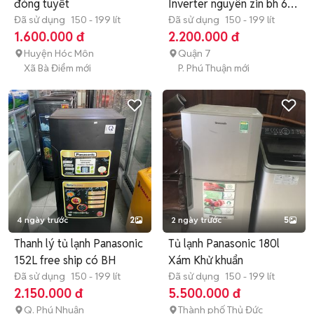
đóng tuyết
Inverter nguyên zin bh 6
Đã sử dụng
150 - 199 lít
th
Đã sử dụng
150 - 199 lít
1.600.000 đ
2.200.000 đ
Huyện Hóc Môn
Quận 7
Xã Bà Điểm mới
P. Phú Thuận mới
4 ngày trước
2
2 ngày trước
5
Thanh lý tủ lạnh Panasonic
Tủ lạnh Panasonic 180l
152L free ship có BH
Xám Khử khuẩn
Đã sử dụng
150 - 199 lít
Đã sử dụng
150 - 199 lít
2.150.000 đ
5.500.000 đ
Q. Phú Nhuận
Thành phố Thủ Đức