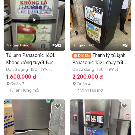
5 ngày trước
3
2 ngày trước
3
Tủ lạnh Panasonic 160L
Thanh lý tủ lạnh
Không đóng tuyết Bạc
Panasonic 152L chạy tốt
Đã sử dụng
150 - 199 lít
có ship
Đã sử dụng
150 - 199 lít
1.600.000 đ
2.200.000 đ
Quận 7
Quận 4
P. Tân Hưng mới
P. Vĩnh Hội mới