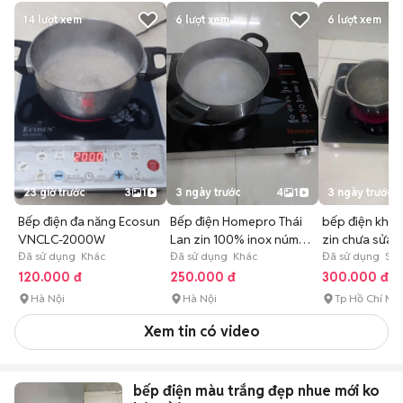
14
lượt xem
6
lượt xem
6
lượt xem
23 giờ trước
3
1
3 ngày trước
4
1
3 ngày trước
Bếp điện đa năng Ecosun
Bếp điện Homepro Thái
bếp điện khôn
VNCLC-2000W
Lan zin 100% inox núm
zin chưa sửa c
Đã sử dụng Khác
xoay
Đã sử dụng Khác
Đã sử dụng Sa
120.000 đ
250.000 đ
300.000 đ
Hà Nội
Hà Nội
Tp Hồ Chí Mi
Xem tin có video
bếp điện màu trắng đẹp nhue mới ko