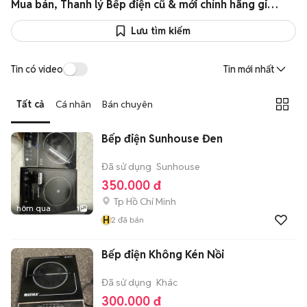
Mua bán, Thanh lý Bếp điện cũ & mới chính hãng giá cực sốc
Lưu tìm kiếm
Tin có video
Tin mới nhất
Tất cả
Cá nhân
Bán chuyên
Bếp điện Sunhouse Đen
Đã sử dụng
Sunhouse
350.000 đ
Tp Hồ Chí Minh
hôm qua
1
H
2
đã bán
Bếp điện Không Kén Nồi
Đã sử dụng
Khác
300.000 đ