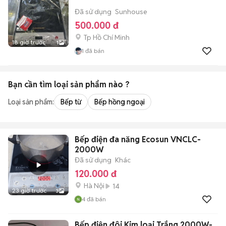
Đã sử dụng
Sunhouse
500.000 đ
Tp Hồ Chí Minh
18 giờ trước
1
1
đã bán
Bạn cần tìm
loại sản phẩm
nào ?
Loại sản phẩm:
Bếp từ
Bếp hồng ngoại
Bếp điện đa năng Ecosun VNCLC-
2000W
Đã sử dụng
Khác
120.000 đ
Hà Nội
14
23 giờ trước
3
4
đã bán
Bếp điện đôi Kim loại Trắng 2000W-