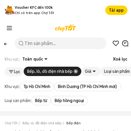
Voucher KFC đến 100k
Tải app
Chỉ có trên app Chợ Tốt
Khu vực:
Toàn quốc
Xoá lọc
Bếp, lò, đồ điện nhà bếp
Giá
Loại sản phẩm
Lọc
Khu vực:
Tp Hồ Chí Minh
Bình Dương (TP Hồ Chí Minh mới)
Bà 
Loại sản phẩm:
Bếp từ
Bếp hồng ngoại
Chợ Tốt
Bếp, lò, đồ điện nhà bếp
Bếp điện