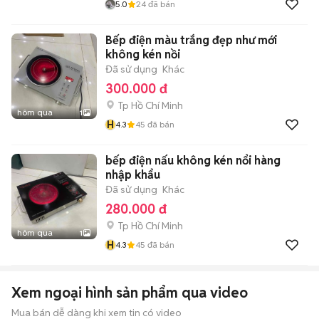
5.0
24
đã bán
Bếp điện màu trắng đẹp như mới
không kén nồi
Đã sử dụng
Khác
300.000 đ
Tp Hồ Chí Minh
hôm qua
1
H
4.3
45
đã bán
bếp điện nấu không kén nổi hàng
nhập khẩu
Đã sử dụng
Khác
280.000 đ
Tp Hồ Chí Minh
hôm qua
1
H
4.3
45
đã bán
Xem ngoại hình sản phẩm qua video
Mua bán dễ dàng khi xem tin có video