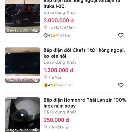
Bếp điện đôi hồng ngoại và điện từ
Iruka I-20.
Đã sử dụng
Khác
2.000.000 đ
Tp Hồ Chí Minh
2 ngày trước
6
4.5
14
đã bán
Bếp điện đôi Chefs 1 tử 1 hồng ngoại,
ko kén nồi
Đã sử dụng
Khác
1.300.000 đ
Hà Nội
2 ngày trước
1
p
4.6
124
đã bán
Bếp điện Homepro Thái Lan zin 100%
inox núm xoay
Đã sử dụng
Khác
250.000 đ
Hà Nội
6
3 ngày trước
4