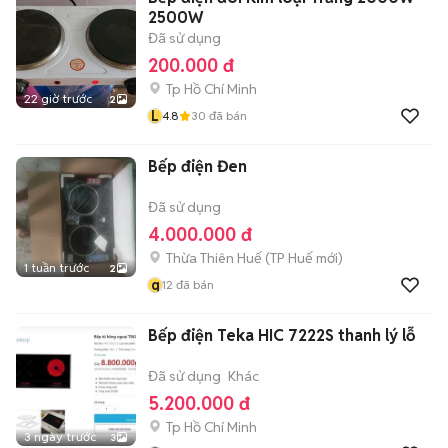
2500W
Đã sử dụng
200.000 đ
Tp Hồ Chí Minh
22 giờ trước
2
L
4.8
30
đã bán
Bếp điện Đen
Đã sử dụng
4.000.000 đ
Thừa Thiên Huế
(
TP Huế
mới)
1 tuần trước
2
q
12
đã bán
Bếp điện Teka HIC 7222S thanh lý lỗ
Đã sử dụng
Khác
5.200.000 đ
Tp Hồ Chí Minh
3 ngày trước
3