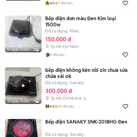
A
4.0
7
đã bán
Bếp điện đơn màu Đen Kim loại
1500w
Đã sử dụng
Khác
150.000 đ
Tp Hồ Chí Minh
5 ngày trước
2
8
đã bán
bếp điện không kén nồi zin chưa sửa
chữa xài ok
Đã sử dụng
Sanaky
300.000 đ
Tp Hồ Chí Minh
6
3 ngày trước
1
M
4.4
19
đã bán
Bếp điện SANAKY SNK-2018HG Đen
Đã sử dụng
Sanaky