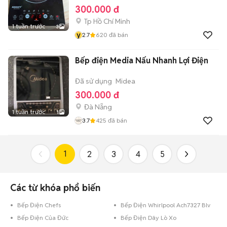
300.000 đ
Tp Hồ Chí Minh
1 tuần trước
3
y
2.7
620
đã bán
Bếp điện Media Nấu Nhanh Lợi Điện
Đã sử dụng
Midea
300.000 đ
Đà Nẵng
1 tuần trước
1
3.7
425
đã bán
1
2
3
4
5
Các từ khóa phổ biến
Bếp Điện Chefs
Bếp Điện Whirlpool Ach7327 Blv
Bếp Điện Của Đức
Bếp Điện Dây Lò Xo