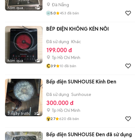
Đà Nẵng
hôm qua
1
5.0
453
đã bán
BẾP ĐIỆN KHÔNG KÉN NỒI
Đã sử dụng
Khác
199.000 đ
Tp Hồ Chí Minh
hôm qua
1
C
3.9
10
đã bán
Bếp điện SUNHOUSE Kính Đen
Đã sử dụng
Sunhouse
300.000 đ
Tp Hồ Chí Minh
3 ngày trước
2
y
2.7
620
đã bán
Bếp điện SUNHOUSE Đen đã sử dụng