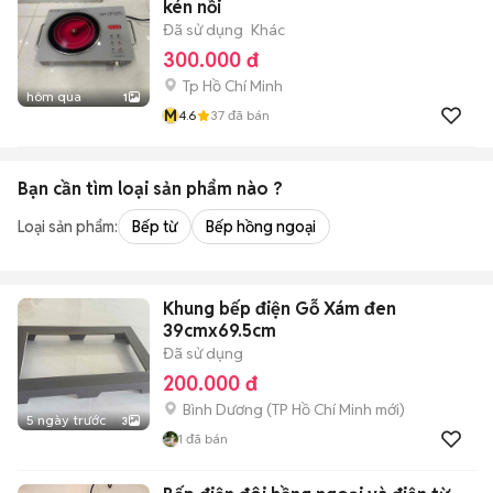
kén nồi
Đã sử dụng
Khác
300.000 đ
Tp Hồ Chí Minh
hôm qua
1
M
4.6
37
đã bán
Bạn cần tìm
loại sản phẩm
nào ?
Loại sản phẩm:
Bếp từ
Bếp hồng ngoại
Khung bếp điện Gỗ Xám đen
39cmx69.5cm
Đã sử dụng
200.000 đ
Bình Dương
(
TP Hồ Chí Minh
mới)
5 ngày trước
3
1
đã bán