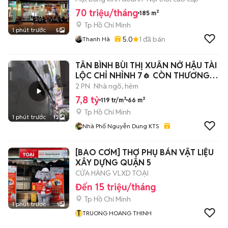
70 triệu/tháng
185 m²
Tp Hồ Chí Minh
1 phút trước
5
5.0
1
đã bán
Thanh Hà
TÂN BÌNH BÙI THỊ XUÂN NỞ HẬU TÀI
LỘC CHỈ NHỈNH 7🧄 CÒN THƯƠNG
LƯỢNG
2 PN
Nhà ngõ, hẻm
7,8 tỷ
119 tr/m²
66 m²
Tp Hồ Chí Minh
1 phút trước
12
Nhà Phố Nguyễn Dung KTS
[BAO CƠM] THỢ PHỤ BÁN VẬT LIỆU
XÂY DỰNG QUẬN 5
CỬA HÀNG VLXD TOẠI
Đến 15 triệu/tháng
Tp Hồ Chí Minh
1 phút trước
1
T
TRUONG HOANG THINH