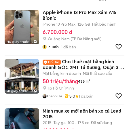
TÍN CHẤT LƯỢNG
Apple iPhone 13 Pro Max Xám A15
Bionic
iPhone 13 Pro Max
128 GB
Hết bảo hành
6.700.000 đ
Quảng Nam
(
TP Đà Nẵng
mới)
40 giây trước
5
l
1
đã bán
Lê Tuấn
Cho thuê mặt bằng kinh
doanh GÓC 2MT Tú Xương, Quận 3.
DT: 8x25m
Mặt bằng kinh doanh
Nội thất cao cấp
50 triệu/tháng
135 m²
Tp Hồ Chí Minh
41 giây trước
6
5.0
1
đã bán
Thanh Hà
Mình mua xe mới nên bán xe củ Lead
2015
2015
Tay ga
100 - 175 cc
Đã sử dụng