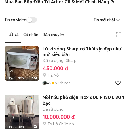
Mua Bán Bếp Điện Từ Arber Cũ & Mới Chính Hãng Giá Rẻ
Tin có video
Tin mới nhất
Tất cả
Cá nhân
Bán chuyên
Lò vi sóng Sharp cơ Thái xịn đẹp như
mới siêu bền
Đã sử dụng
Sharp
450.000 đ
Hà Nội
Tin ưu tiên
6
4.5
67
đã bán
Nồi nấu phở điện Inox 60L + 120 L 304
bạc
Đã sử dụng
10.000.000 đ
Tp Hồ Chí Minh
Tin ưu tiên
1