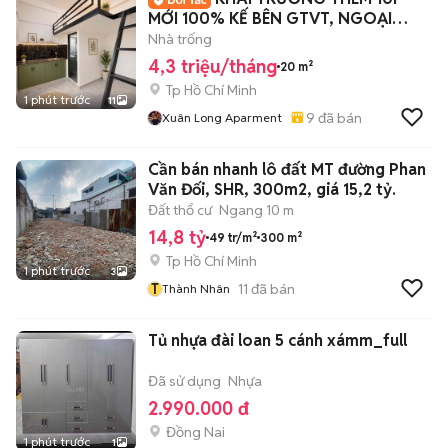
MỚI 100% KẾ BÊN GTVT, NGOẠI
THƯƠNG, HUTECH
Nhà trống
4,3 triệu/tháng
20 m²
Tp Hồ Chí Minh
1 phút trước
11
9
đã bán
Xuân Long Aparment
Cần bán nhanh lô đất MT đường Phan
Văn Đối, SHR, 300m2, giá 15,2 tỷ.
Đất thổ cư
Ngang 10 m
14,8 tỷ
49 tr/m²
300 m²
Tp Hồ Chí Minh
1 phút trước
3
T
11
đã bán
Thành Nhân
Tủ nhựa đài loan 5 cánh xámm_full
Đã sử dụng
Nhựa
2.990.000 đ
Đồng Nai
1 phút trước
1