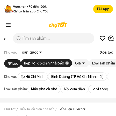
Voucher KFC đến 100k
Tải app
Chỉ có trên app Chợ Tốt
Khu vực:
Toàn quốc
Xoá lọc
Bếp, lò, đồ điện nhà bếp
Giá
Loại sản phẩm
Lọc
Khu vực:
Tp Hồ Chí Minh
Bình Dương (TP Hồ Chí Minh mới)
Bà 
Loại sản phẩm:
Máy pha cà phê
Nồi cơm điện
Lò vi sóng
Chợ Tốt
Bếp, lò, đồ điện nhà bếp
Bếp Điện Từ Arber