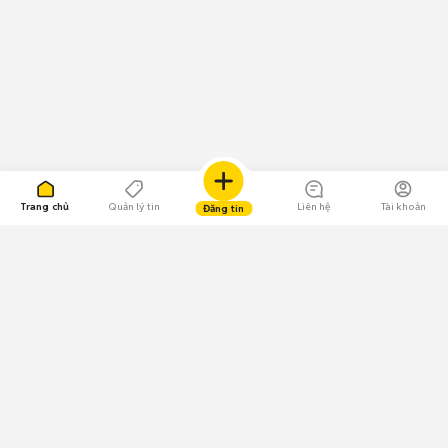
Trang chủ
Quản lý tin
Liên hệ
Tài khoản
Đăng tin
109.000 Bình chọn
Tải ứng dụng Chợ Tốt