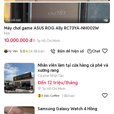
Tin nổi bật
3
Máy chơi game ASUS ROG Ally RC73YA-NH002W
Mới
10.000.000 đ
Tp Hồ Chí Minh
5.0
24
đã bán
Bấm để hiện số
Chat
Hỷ Vân
Nhân viên làm tại cửa hàng cà phê và
xưởng rang
Cà phê Nhật Tân
Đến 12 triệu/tháng
Tp Hồ Chí Minh
1 phút trước
1
3
1
đã bán
3 Gác Coffee
Samsung Galaxy Watch 4 Hồng