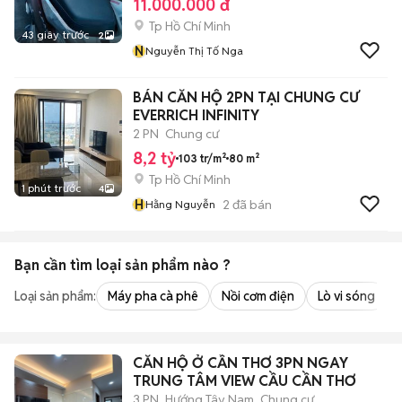
11.000.000 đ
Tp Hồ Chí Minh
43 giây trước
2
N
Nguyễn Thị Tố Nga
BÁN CĂN HỘ 2PN TẠI CHUNG CƯ
EVERRICH INFINITY
2 PN
Chung cư
8,2 tỷ
103 tr/m²
80 m²
Tp Hồ Chí Minh
1 phút trước
4
H
2
đã bán
Hằng Nguyễn
Bạn cần tìm
loại sản phẩm
nào ?
Loại sản phẩm:
Máy pha cà phê
Nồi cơm điện
Lò vi sóng
CĂN HỘ Ở CẦN THƠ 3PN NGAY
TRUNG TÂM VIEW CẦU CẦN THƠ
3 PN
Hướng Tây Nam
Chung cư