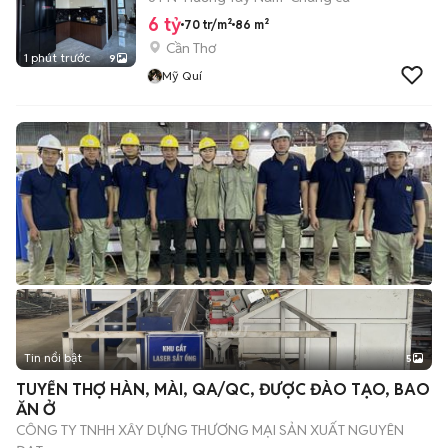
6 tỷ
70 tr/m²
86 m²
Cần Thơ
1 phút trước
9
Mỹ Quí
Tin nổi bật
5
TUYỂN THỢ HÀN, MÀI, QA/QC, ĐƯỢC ĐÀO TẠO, BAO
ĂN Ở
CÔNG TY TNHH XÂY DỰNG THƯƠNG MẠI SẢN XUẤT NGUYÊN