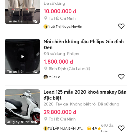
Đã sử dụng
10.000.000 đ
Tp Hồ Chí Minh
Tin ưu tiên
1
n
Ngô Thị Ngọc Huyền
Nồi chiên không dầu Philips Gia đình
Đen
Đã sử dụng
Philips
1.800.000 đ
Bình Định
(
Gia Lai
mới)
Tin ưu tiên
1
Phúc Lê
Lead 125 mẫu 2020 khoá smakey Bản
đặc biệt
2020
Tay ga
Không biết rõ
Đã sử dụng
29.800.000 đ
Tp Hồ Chí Minh
40 giây trước
10
810
đã
T
4.9
TỰ LẬP MUA BÁN UY
bán