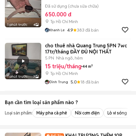
Đã sử dụng (chưa sửa chữa)
650.000 đ
Tp Hồ Chí Minh
1 phút trước
4
4.9
383
đã bán
Khanh Le
cho thuê nhà Quang Trung 5PN 7wc
17tr/tháng ĐẦY ĐỦ NỘI THẤT
5 PN
Nhà ngõ, hẻm
15 triệu/tháng
44 m²
Tp Hồ Chí Minh
1 phút trước
7
5.0
18
đã bán
Đình Trung
Bạn cần tìm
loại sản phẩm
nào ?
Loại sản phẩm:
Máy pha cà phê
Nồi cơm điện
Lò vi sóng
KHAI TRƯƠNG THÊM 10P