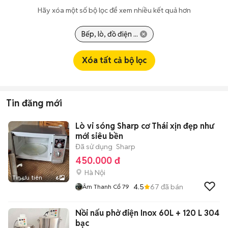
Hãy xóa một số bộ lọc để xem nhiều kết quả hơn
Bếp, lò, đồ điện ...
Xóa tất cả bộ lọc
Tin đăng mới
Lò vi sóng Sharp cơ Thái xịn đẹp như
mới siêu bền
Đã sử dụng
Sharp
450.000 đ
Hà Nội
Tin ưu tiên
6
4.5
67
đã bán
Âm Thanh Cổ 79
Nồi nấu phở điện Inox 60L + 120 L 304
bạc