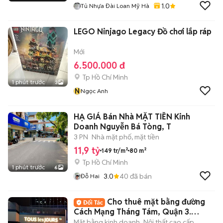
1.0
Tủ Nhựa Đài Loan Mỹ Hà
LEGO Ninjago Legacy Đồ chơi lắp ráp
Mới
6.500.000 đ
Tp Hồ Chí Minh
1 phút trước
3
N
Ngọc Anh
HẠ GIÁ Bán Nhà MẶT TIỀN Kinh
Doanh Nguyễn Bá Tòng, T
3 PN
Nhà mặt phố, mặt tiền
11,9 tỷ
149 tr/m²
80 m²
Tp Hồ Chí Minh
1 phút trước
6
3.0
40
đã bán
Đỗ Hai
Cho thuê mặt bằng đường
Cách Mạng Tháng Tám, Quận 3.
Ngang 8 mét
Mặt bằng kinh doanh
Nội thất cao cấp