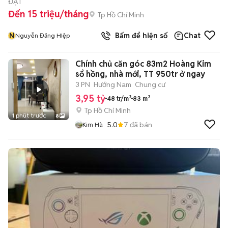
ĐẠT
Đến 15 triệu/tháng
Tp Hồ Chí Minh
N
Bấm để hiện số
Chat
Nguyễn Đăng HIệp
Chính chủ căn góc 83m2 Hoàng Kim
sổ hồng, nhà mới, TT 950tr ở ngay
3 PN
Hướng Nam
Chung cư
3,95 tỷ
48 tr/m²
83 m²
Tp Hồ Chí Minh
1 phút trước
8
5.0
7
đã bán
Kim Hà