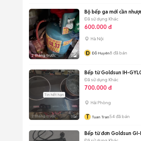
Bộ bếp ga mới cần nhượn
Đã sử dụng
Khác
600.000 đ
Hà Nội
Đ
8
đã bán
Đỗ Huyên
2 tháng trước
2
Bếp từ Goldsun IH-GYL
Đã sử dụng
Khác
700.000 đ
Tin hết hạn
Hải Phòng
T
2 tháng trước
54
đã bán
2
Tuan Tran
Bếp từ đơn Goldsun GI-
Đã sử dụng
Khác