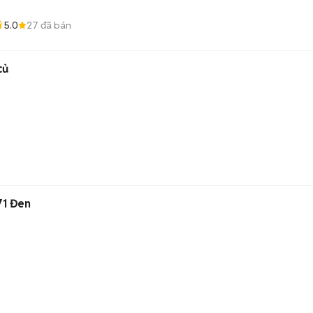
5.0
27
đã bán
củ
71 Đen