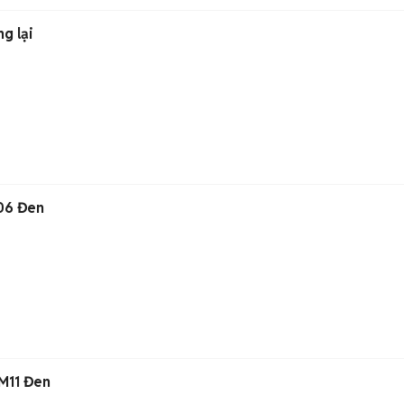
g lại
06 Đen
M11 Đen