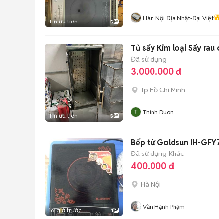
Hàn Nội Địa Nhật-Đại Việt
Tin ưu tiên
5
Tủ sấy Kim loại Sấy rau 
Đã sử dụng
3.000.000 đ
Tp Hồ Chí Minh
Thinh Duon
Tin ưu tiên
5
Bếp từ Goldsun IH-GFY
Đã sử dụng
Khác
400.000 đ
Hà Nội
Văn Hạnh Phạm
16 giờ trước
1