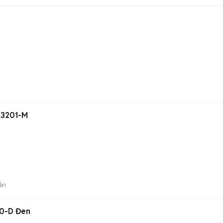
C3201-M
án
00-D Đen