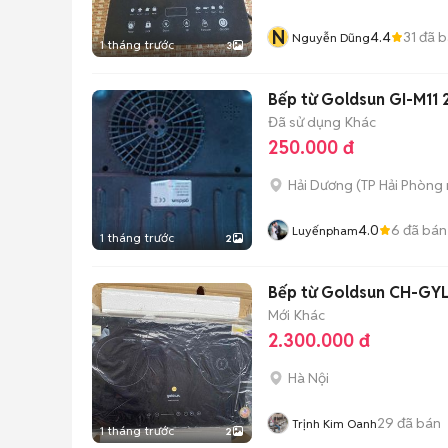
N
4.4
31
đã b
Nguyễn Dũng
1 tháng trước
3
Bếp từ Goldsun GI-M11
Đã sử dụng
Khác
250.000 đ
Hải Dương
(
TP Hải Phòng
4.0
6
đã bán
Luyếnpham
1 tháng trước
2
Bếp từ Goldsun CH-GYL
Mới
Khác
2.300.000 đ
Hà Nội
29
đã bán
Trịnh Kim Oanh
1 tháng trước
2