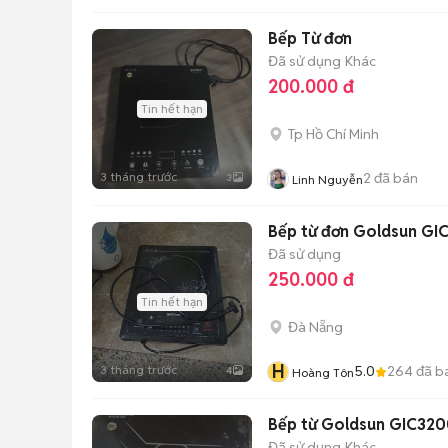
Bếp Từ đơn
Đã sử dụng
Khác
200.000 đ
Tin hết hạn
Tp Hồ Chí Minh
3 tháng trước
2
đã bán
3
Linh Nguyễn
Bếp từ đơn Goldsun GI
Đã sử dụng
250.000 đ
Tin hết hạn
Đà Nẵng
H
3 tháng trước
5.0
264
đã b
4
Hoàng Tôn
Bếp từ Goldsun GIC32
Đã sử dụng
Khác