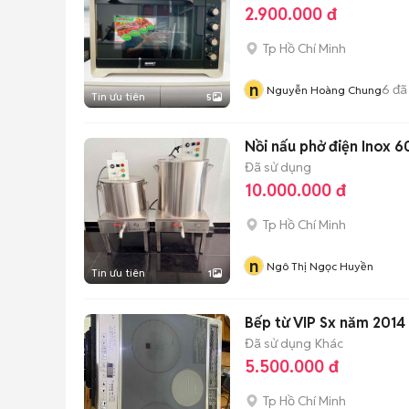
2.900.000 đ
Tp Hồ Chí Minh
n
6
đã
Nguyễn Hoàng Chung
Tin ưu tiên
5
Nồi nấu phở điện Inox 6
Đã sử dụng
10.000.000 đ
Tp Hồ Chí Minh
n
Ngô Thị Ngọc Huyền
Tin ưu tiên
1
Đã sử dụng
Khác
5.500.000 đ
Tp Hồ Chí Minh