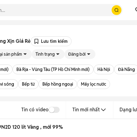
ng Xịn Giá Rẻ
Lưu tìm kiếm
ại sản phẩm
Tình trạng
Đăng bởi
 mới)
Bà Rịa - Vũng Tàu (TP Hồ Chí Minh mới)
Hà Nội
Đà Nẵng
 vi sóng
Bếp từ
Bếp hồng ngoại
Máy lọc nước
Tin có video
Tin mới nhất
Dạng lư
N2D 120 lít Vàng , mới 99%