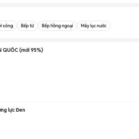
vi sóng
Bếp từ
Bếp hồng ngoại
Máy lọc nước
ÀN QUỐC (mới 95%)
ờng lực Đen