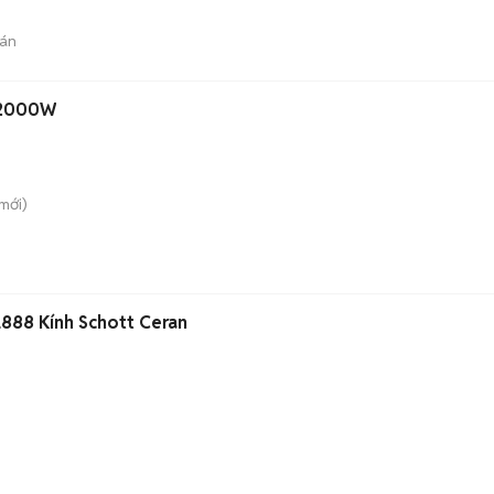
án
 2000W
mới)
888 Kính Schott Ceran