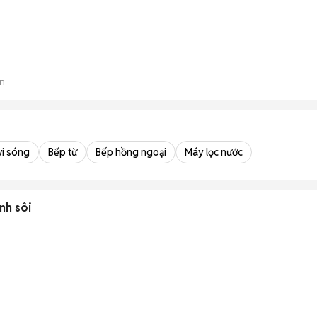
n
vi sóng
Bếp từ
Bếp hồng ngoại
Máy lọc nước
nh sôi