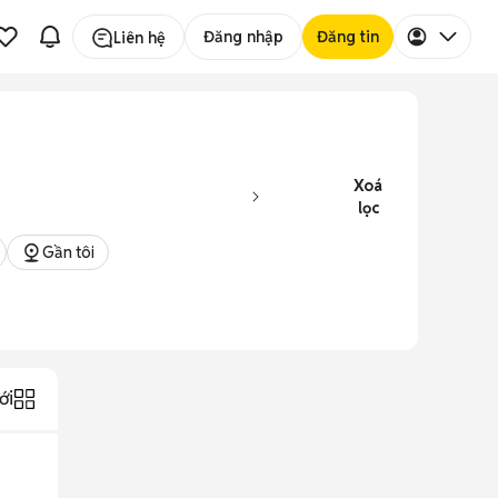
Đăng nhập
Đăng tin
Liên hệ
Xoá
lọc
Gần tôi
ới