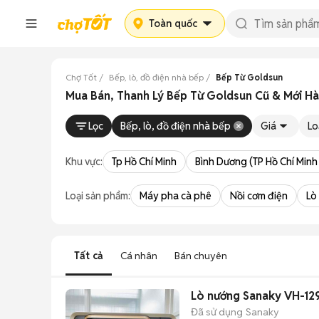
Toàn quốc
Chợ Tốt
Bếp, lò, đồ điện nhà bếp
Bếp Từ Goldsun
Mua Bán, Thanh Lý Bếp Từ Goldsun Cũ & Mới Hà
Lọc
Bếp, lò, đồ điện nhà bếp
Giá
Lo
Khu vực:
Tp Hồ Chí Minh
Bình Dương (TP Hồ Chí Minh
Loại sản phẩm:
Máy pha cà phê
Nồi cơm điện
Lò
Tất cả
Cá nhân
Bán chuyên
Lò nướng Sanaky VH-129
Đã sử dụng
Sanaky