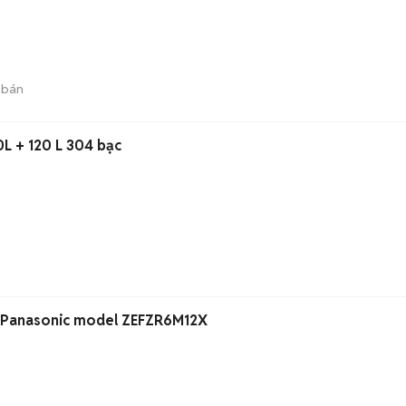
 bán
0L + 120 L 304 bạc
Bếp từ VIP Sx năm 2014 Panasonic model ZEFZR6M12X