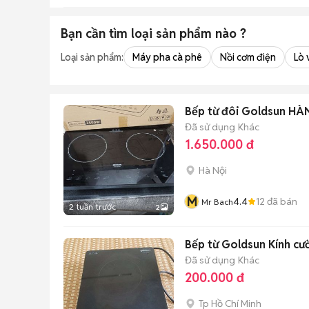
Bạn cần tìm
loại sản phẩm
nào ?
Loại sản phẩm:
Máy pha cà phê
Nồi cơm điện
Lò 
Bếp từ đôi Goldsun H
Đã sử dụng
Khác
1.650.000 đ
Hà Nội
M
4.4
12
đã bán
Mr Bach
2 tuần trước
2
Bếp từ Goldsun Kính cư
Đã sử dụng
Khác
200.000 đ
Tp Hồ Chí Minh