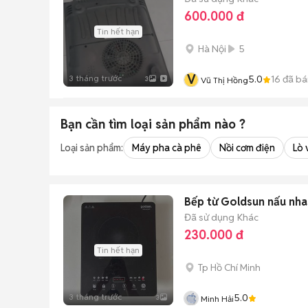
600.000 đ
Tin hết hạn
Hà Nội
5
V
3 tháng trước
5.0
16
đã bá
3
Vũ Thị Hồng
Bạn cần tìm
loại sản phẩm
nào ?
Loại sản phẩm:
Máy pha cà phê
Nồi cơm điện
Lò 
Bếp từ Goldsun nấu nha
Đã sử dụng
Khác
230.000 đ
Tin hết hạn
Tp Hồ Chí Minh
3 tháng trước
5.0
3
Minh Hải