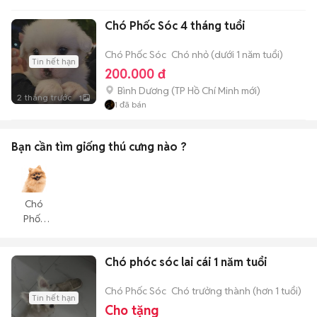
Chó Phốc Sóc 4 tháng tuổi
Chó Phốc Sóc
Chó nhỏ (dưới 1 năm tuổi)
Tin hết hạn
200.000 đ
Bình Dương
(
TP Hồ Chí Minh
mới)
2 tháng trước
1
1
đã bán
Bạn cần tìm
giống thú cưng
nào ?
Chó
Phốc
Sóc
Chó phóc sóc lai cái 1 năm tuổi
Chó Phốc Sóc
Chó trưởng thành (hơn 1 tuổi)
Tin hết hạn
Cho tặng