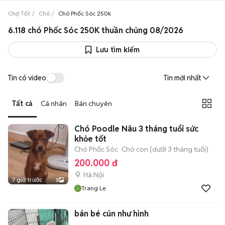
Chợ Tốt
Chó
Chó Phốc Sóc 250k
6.118 chó Phốc Sóc 250K thuần chủng 08/2026
Lưu tìm kiếm
Tin có video
Tin mới nhất
Tất cả
Cá nhân
Bán chuyên
Chó Poodle Nâu 3 tháng tuổi sức
khỏe tốt
Chó Phốc Sóc
Chó con (dưới 3 tháng tuổi)
200.000 đ
Hà Nội
7 giờ trước
3
Trang Le
bán bé cún như hình