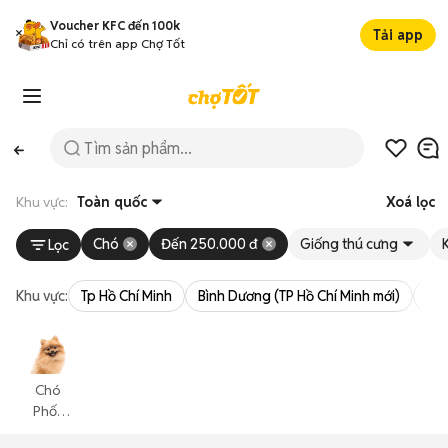
Voucher KFC đến 100k
Tải app
Chỉ có trên app Chợ Tốt
Khu vực:
Toàn quốc
Xoá lọc
Chó
Đến 250.000 đ
Giống thú cưng
Lọc
Khu vực:
Tp Hồ Chí Minh
Bình Dương (TP Hồ Chí Minh mới)
Bà 
Chó
Phốc
Sóc