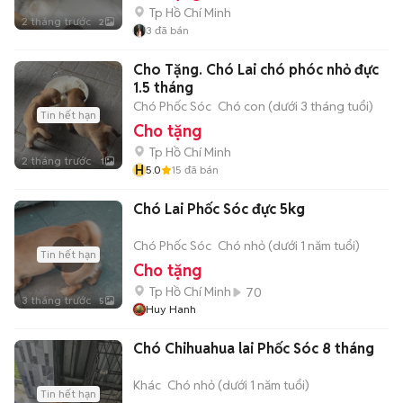
Tp Hồ Chí Minh
2 tháng trước
2
3
đã bán
Cho Tặng. Chó Lai chó phóc nhỏ đực
1.5 tháng
Chó Phốc Sóc
Chó con (dưới 3 tháng tuổi)
Tin hết hạn
Cho tặng
Tp Hồ Chí Minh
2 tháng trước
1
H
5.0
15
đã bán
Chó Lai Phốc Sóc đực 5kg
Chó Phốc Sóc
Chó nhỏ (dưới 1 năm tuổi)
Tin hết hạn
Cho tặng
Tp Hồ Chí Minh
70
3 tháng trước
5
Huy Hanh
Chó Chihuahua lai Phốc Sóc 8 tháng
Khác
Chó nhỏ (dưới 1 năm tuổi)
Tin hết hạn