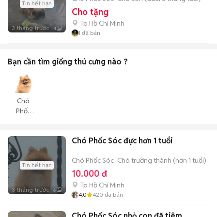
Tin hết hạn
Cho tặng
Tp Hồ Chí Minh
3 tháng trước
4
1
đã bán
Bạn cần tìm
giống thú cưng
nào ?
Chó
Phốc
Sóc
Chó Phốc Sóc đực hơn 1 tuổi
Chó Phốc Sóc
Chó trưởng thành (hơn 1 tuổi)
Tin hết hạn
10.000 đ
Tp Hồ Chí Minh
3 tháng trước
6
4.0
420
đã bán
Chó Phốc Sóc nhỏ con đã tiêm