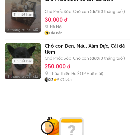
Chó Phốc Sóc
Chó con (dưới 3 tháng tuổi)
Tin hết hạn
30.000 đ
Hà Nội
3 tháng trước
6
n
1
đã bán
Chó con Đen, Nâu, Xám Đực, Cái đã
tiêm
Chó Phốc Sóc
Chó con (dưới 3 tháng tuổi)
Tin hết hạn
250.000 đ
Thừa Thiên Huế
(
TP Huế
mới)
3 tháng trước
5
3.7
9
đã bán