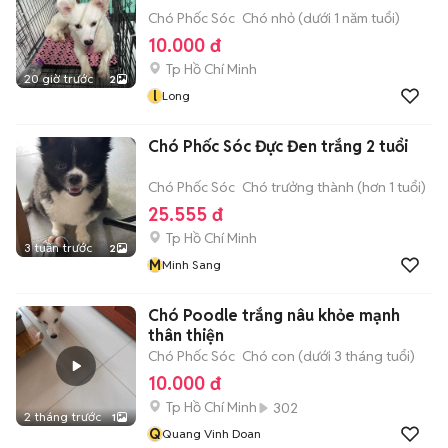
Chó Phốc Sóc
Chó nhỏ (dưới 1 năm tuổi)
10.000 đ
Tp Hồ Chí Minh
20 giờ trước
2
l
Long
Chó Phốc Sóc Đực Đen trắng 2 tuổi
Chó Phốc Sóc
Chó trưởng thành (hơn 1 tuổi)
25.555 đ
Tp Hồ Chí Minh
3 tuần trước
2
M
Minh Sang
Chó Poodle trắng nâu khỏe mạnh
thân thiện
Chó Phốc Sóc
Chó con (dưới 3 tháng tuổi)
10.000 đ
Tp Hồ Chí Minh
302
2 tháng trước
1
Q
Quang Vinh Doan