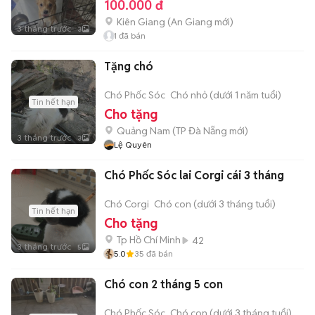
100.000 đ
Kiên Giang
(
An Giang
mới)
3 tháng trước
3
1
đã bán
Tặng chó
Chó Phốc Sóc
Chó nhỏ (dưới 1 năm tuổi)
Tin hết hạn
Cho tặng
Quảng Nam
(
TP Đà Nẵng
mới)
3 tháng trước
3
Lệ Quyên
Chó Phốc Sóc lai Corgi cái 3 tháng
Chó Corgi
Chó con (dưới 3 tháng tuổi)
Tin hết hạn
Cho tặng
Tp Hồ Chí Minh
42
3 tháng trước
5
5.0
35
đã bán
Chó con 2 tháng 5 con
Chó Phốc Sóc
Chó con (dưới 3 tháng tuổi)