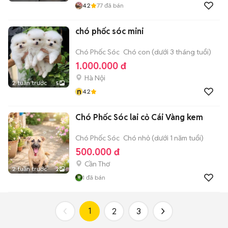
4.2
77
đã bán
chó phốc sóc mini
Chó Phốc Sóc
Chó con (dưới 3 tháng tuổi)
1.000.000 đ
Hà Nội
2 tuần trước
5
n
4.2
Chó Phốc Sóc lai cỏ Cái Vàng kem
Chó Phốc Sóc
Chó nhỏ (dưới 1 năm tuổi)
500.000 đ
Cần Thơ
2 tuần trước
2
1
đã bán
1
2
3