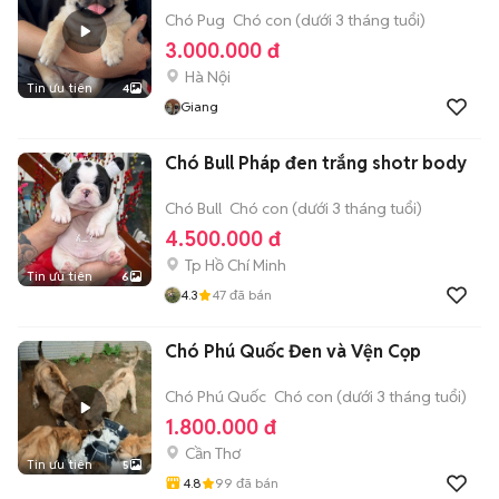
Chó Pug
Chó con (dưới 3 tháng tuổi)
3.000.000 đ
Hà Nội
Tin ưu tiên
4
Giang
Chó Bull Pháp đen trắng shotr body
Chó Bull
Chó con (dưới 3 tháng tuổi)
4.500.000 đ
Tp Hồ Chí Minh
Tin ưu tiên
6
4.3
47
đã bán
Chó Phú Quốc Đen và Vện Cọp
Chó Phú Quốc
Chó con (dưới 3 tháng tuổi)
1.800.000 đ
Cần Thơ
Tin ưu tiên
5
4.8
99
đã bán