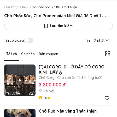
Chợ Tốt
Chó
Chó Phốc Sóc Giá Rẻ Dưới 1 Triệu
Chó Phốc Sóc, Chó Pomeranian Mini Giá Rẻ Dưới 1 Triệu Uy Tín
Lưu tìm kiếm
Tin có video
Tin mới nhất
Tất cả
Cá nhân
Bán chuyên
(*)AI CORGI ĐI ! Ở ĐÂY CÓ CORGI
XINH ĐẤY Ạ
Chó Corgi
Chó con (dưới 3 tháng tuổi)
3.300.000 đ
Hà Nội
Tin ưu tiên
5
5.0
Chó Pug Nâu vàng Thân thiện