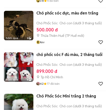
Q
3.8
4
đã bán
Chó phốc sóc đực, màu đen trắng
Chó Phốc Sóc
Chó con (dưới 3 tháng tuổi)
500.000 đ
Thừa Thiên Huế
(
TP Huế
mới)
hôm qua
5
K
Kev
chó phốc sóc F đủ màu, 2 tháng tuổi
Chó Phốc Sóc
Chó con (dưới 3 tháng tuổi)
899.000 đ
Tp Hồ Chí Minh
hôm qua
6
4.2
77
đã bán
Chó Phốc Sóc Mini trắng 2 tháng
Chó Phốc Sóc
Chó con (dưới 3 tháng tuổi)