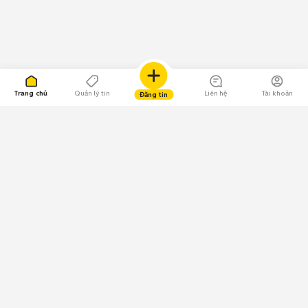
Trang chủ
Quản lý tin
Liên hệ
Tài khoản
Đăng tin
109.000 Bình chọn
Tải ứng dụng Chợ Tốt