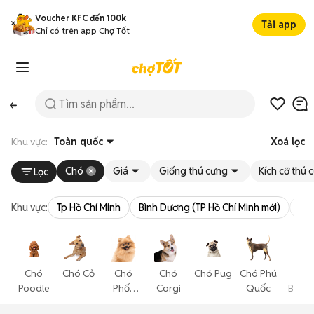
Voucher KFC đến 100k
Tải app
Chỉ có trên app Chợ Tốt
Khu vực:
Toàn quốc
Xoá lọc
Chó
Giá
Giống thú cưng
Kích cỡ thú 
Lọc
Khu vực:
Tp Hồ Chí Minh
Bình Dương (TP Hồ Chí Minh mới)
Bà 
Chó
Chó Cỏ
Chó
Chó
Chó Pug
Chó Phú
Chó
Poodle
Phốc
Corgi
Quốc
Becgi
Sóc