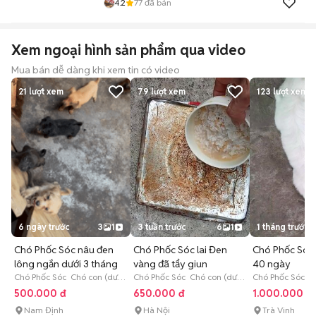
4.2
77
đã bán
Xem ngoại hình sản phẩm qua video
Mua bán dễ dàng khi xem tin có video
21
lượt xem
79
lượt xem
123
lượt xem
6 ngày trước
3
1
3 tuần trước
6
1
1 tháng trước
Chó Phốc Sóc nâu đen
Chó Phốc Sóc lai Đen
Chó Phốc Sóc 
lông ngắn dưới 3 tháng
vàng đã tẩy giun
40 ngày
Chó Phốc Sóc Chó con (dưới
Chó Phốc Sóc Chó con (dưới
Chó Phốc Sóc C
3 tháng tuổi)
3 tháng tuổi)
3 tháng tuổi)
500.000 đ
650.000 đ
1.000.000 đ
Nam Định
Hà Nội
Trà Vinh