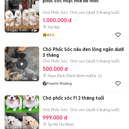
phốc sóc nhật nhà đẻ mini
Chó Phốc Sóc
Chó con (dưới 3 tháng tuổi)
1.000.000 đ
Hà Nội
4 ngày trước
6
n
4.2
Chó Phốc Sóc nâu đen lông ngắn dưới
3 tháng
Chó Phốc Sóc
Chó con (dưới 3 tháng tuổi)
500.000 đ
Nam Định
(
Ninh Bình
mới)
21
6 ngày trước
3
Thanhh Phương
Chó phốc sóc f1 2 tháng tuổi
Chó Phốc Sóc
Chó con (dưới 3 tháng tuổi)
999.000 đ
Tp Hồ Chí Minh
6 ngày trước
5