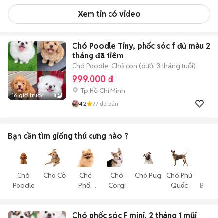
Xem tin có video
Chó Poodle Tiny, phốc sóc f đủ màu 2
tháng đã tiêm
Chó Poodle
Chó con (dưới 3 tháng tuổi)
999.000 đ
Tp Hồ Chí Minh
16 giờ trước
4
4.2
77
đã bán
Bạn cần tìm
giống thú cưng
nào ?
Chó
Chó Cỏ
Chó
Chó
Chó Pug
Chó Phú
Chó
Poodle
Phốc
Corgi
Quốc
Becgi
Sóc
Chó phốc sóc F mini, 2 tháng 1 mũi