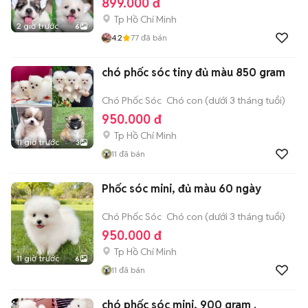
899.000 đ
Tp Hồ Chí Minh
2 giờ trước
6
4.2
77
đã bán
chó phốc sóc tiny đủ màu 850 gram
Chó Phốc Sóc
Chó con (dưới 3 tháng tuổi)
950.000 đ
Tp Hồ Chí Minh
11 giờ trước
3
11
đã bán
Phốc sóc mini, đủ màu 60 ngày
Chó Phốc Sóc
Chó con (dưới 3 tháng tuổi)
950.000 đ
Tp Hồ Chí Minh
11 giờ trước
6
11
đã bán
chó phốc sóc mini, 900 gram .