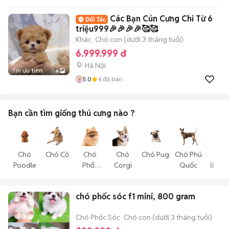
Các Bạn Cún Cưng Chỉ Từ 6
triệu999🎉🎉🎉🎉🥰🥰
Khác
Chó con (dưới 3 tháng tuổi)
6.999.999 đ
Hà Nội
Tin ưu tiên
6
5.0
4
đã bán
Bạn cần tìm
giống thú cưng
nào ?
Chó
Chó Cỏ
Chó
Chó
Chó Pug
Chó Phú
Chó
Poodle
Phốc
Corgi
Quốc
Becgi
Sóc
chó phốc sóc f1 mini, 800 gram
Chó Phốc Sóc
Chó con (dưới 3 tháng tuổi)