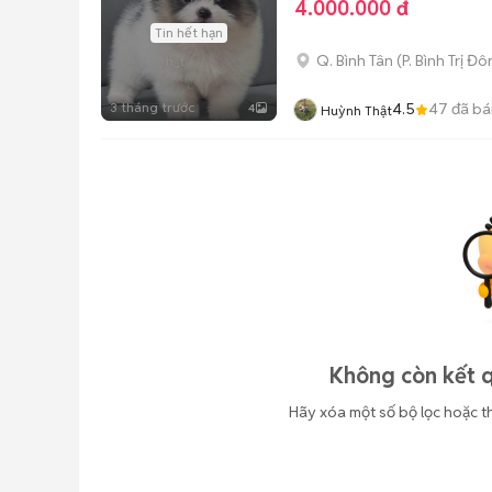
4.000.000 đ
Tin hết hạn
Q. Bình Tân
(
P. Bình Trị Đ
3 tháng trước
4.5
47
đã bá
4
Huỳnh Thật
Không còn kết q
Hãy xóa một số bộ lọc hoặc t