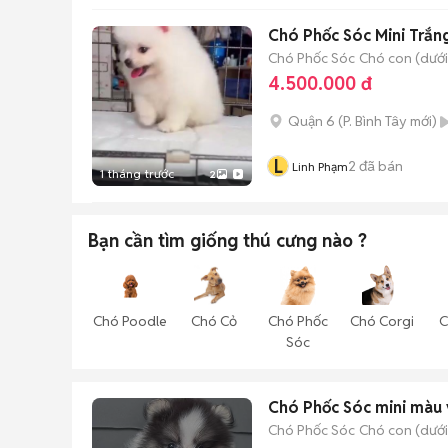
Chó Phốc Sóc Mini Trắn
Chó Phốc Sóc
Chó con (dưới
4.500.000 đ
Quận 6
(
P. Bình Tây
mới)
L
2
đã bán
Linh Phạm
1 tháng trước
2
Bạn cần tìm
giống thú cưng
nào ?
Chó Poodle
Chó Cỏ
Chó Phốc
Chó Corgi
C
Sóc
Chó Phốc Sóc mini màu 
Chó Phốc Sóc
Chó con (dưới