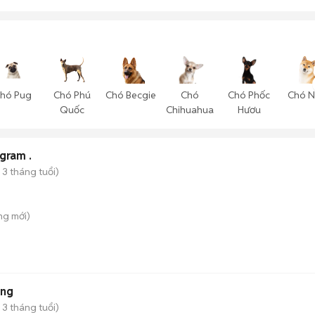
hó Pug
Chó Phú
Chó Becgie
Chó
Chó Phốc
Chó N
Quốc
Chihuahua
Hươu
gram .
 3 tháng tuổi)
ông
mới)
áng
 3 tháng tuổi)