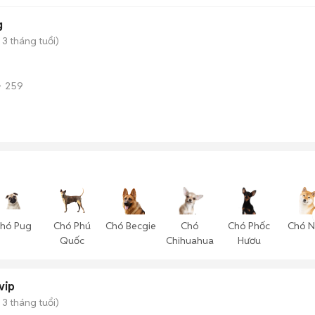
g
 3 tháng tuổi)
259
hó Pug
Chó Phú
Chó Becgie
Chó
Chó Phốc
Chó N
Quốc
Chihuahua
Hươu
vip
 3 tháng tuổi)