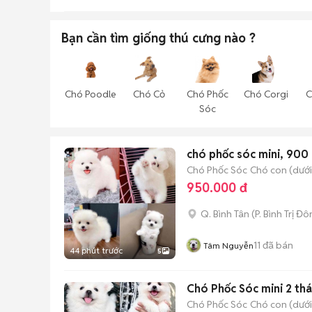
Bạn cần tìm
giống thú cưng
nào ?
Chó Poodle
Chó Cỏ
Chó Phốc
Chó Corgi
C
Sóc
chó phốc sóc mini, 900 
Chó Phốc Sóc
Chó con (dưới
950.000 đ
Q. Bình Tân
(
P. Bình Trị Đ
11
đã bán
Tâm Nguyễn
44 phút trước
5
Chó Phốc Sóc mini 2 th
Chó Phốc Sóc
Chó con (dưới