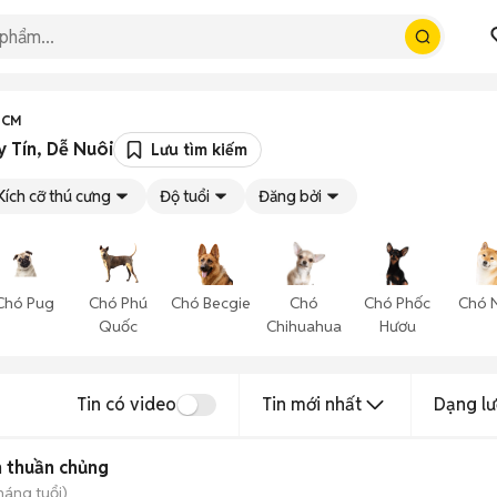
HCM
 Tín, Dễ Nuôi
Lưu tìm kiếm
Kích cỡ thú cưng
Độ tuổi
Đăng bởi
Chó Pug
Chó Phú
Chó Becgie
Chó
Chó Phốc
Chó 
Quốc
Chihuahua
Hươu
Tin có video
Tin mới nhất
Dạng lư
n thuần chủng
háng tuổi)