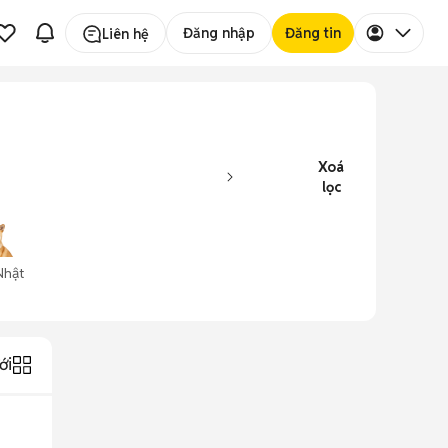
Đăng nhập
Đăng tin
Liên hệ
Xoá
lọc
Nhật
ới