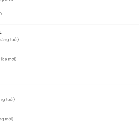
n
u
háng tuổi)
 Hòa
mới)
ng tuổi)
ông
mới)