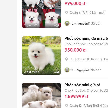
999.000 đ
Quận 6
(
P. Phú Lâm
mới)
11
đã bán
Tâm Nguyễn
2 giờ trước
6
Phốc sóc mini, đủ màu 
Chó Phốc Sóc
Chó con (dưới
950.000 đ
Q. Bình Tân
(
P. Bình Trị Đ
11
đã bán
Tâm Nguyễn
3 giờ trước
6
Phốc sóc mini giá rẻ
Chó Phốc Sóc
Chó con (dưới
1.599.999 đ
Quận 12
(
P. Tân Thới Hiệp