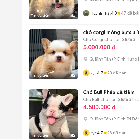
4.3
47
đã bá
Huỳnh Thật
Tin ưu tiên
3
chó corgi mông bự xiu i
Chó Corgi
Chó con (dưới 3 t
5.000.000 đ
Q. Bình Tân
(
P. Bình Hưng
K
4.7
23
đã bán
Kyn
Tin ưu tiên
3
Chó Bull Pháp đã tiêm
Chó Bull
Chó con (dưới 3 thá
4.500.000 đ
Q. Bình Tân
(
P. Bình Trị Đ
K
4.7
23
đã bán
Kyn
Tin ưu tiên
3