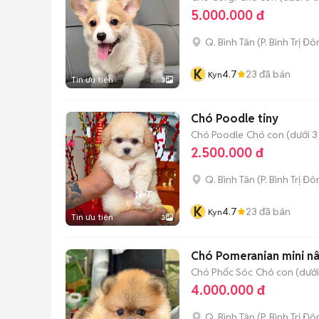
5.000.000 đ
Q. Bình Tân
(
P. Bình Trị Đ
K
4.7
23
đã bán
Kyn
Tin ưu tiên
3
Chó Poodle tiny
Chó Poodle
Chó con (dưới 3
2.500.000 đ
Q. Bình Tân
(
P. Bình Trị Đ
K
4.7
23
đã bán
Kyn
Tin ưu tiên
3
Chó Pomeranian mini nâ
Chó Phốc Sóc
Chó con (dưới
4.000.000 đ
Q. Bình Tân
(
P. Bình Trị Đ