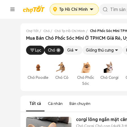
Tp Hồ Chí Minh
Chợ Tốt
Chó
Chó Tp Hồ Chí Minh
Chó Phốc Sóc Mini TP
Mua Bán Chó Phốc Sóc Mini Ở TPHCM Giá Rẻ, Uy
Lọc
Chó
Giá
Giống thú cưng
Chó Poodle
Chó Cỏ
Chó Phốc
Chó Corgi
Sóc
Tất cả
Cá nhân
Bán chuyên
corgi lông ngắn mặt câ
Chó Corgi
Chó con (dưới 3 t