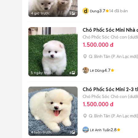
d
3.7
14
đã bán
Dung
4 giờ trước
5
Chó Phốc Sóc Mini Nhà 
Chó Phốc Sóc
Chó con (dưới
1.500.000 đ
Q. Bình Tân
(
P. An Lạc
mới
4.7
Lê Dũng
5 ngày trước
6
Chó Phốc Sóc Mini 2-3 t
Chó Phốc Sóc
Chó con (dưới
1.500.000 đ
Q. Bình Tân
(
P. An Lạc
mới
2.8
Lê Anh Tuấn
4 tuần trước
3