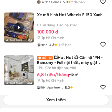
5.0
2
đã bán
Là Nhà Homes
Xe mô hình Hot Wheels F-150 Xanh
Đã sử dụng
Các loại khác
100.000 đ
Tp Hồ Chí Minh
4 phút trước
1
4.3
11
đã bán
Minh
💥Hot Hot 💥 Căn hộ 1PN -
Bancony - Full nội thất, máy giặt
riêng đây
1 PN
Căn hộ dịch vụ, mini
6,8 triệu/tháng
40 m²
Tp Hồ Chí Minh
4 phút trước
6
5.0
Tiến Apartment
Xem thêm