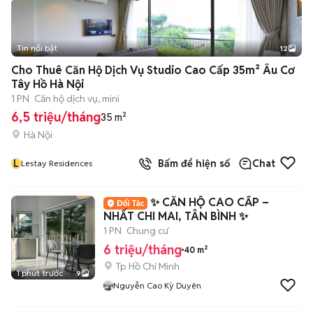
Tin nổi bật
12
+
2
Cho Thuê Căn Hộ Dịch Vụ Studio Cao Cấp 35m² Âu Cơ
Tây Hồ Hà Nội
1 PN
Căn hộ dịch vụ, mini
6,5 triệu/tháng
35 m²
Hà Nội
L
Bấm để hiện số
Chat
Lestay Residences
✨ CĂN HỘ CAO CẤP –
NHẤT CHI MAI, TÂN BÌNH ✨
1 PN
Chung cư
6 triệu/tháng
40 m²
Tp Hồ Chí Minh
1 phút trước
9
Nguyễn Cao Kỳ Duyên