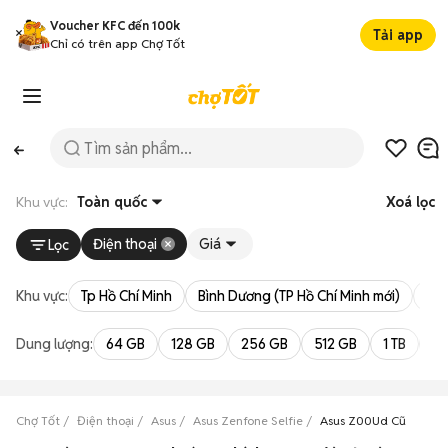
Voucher KFC đến 100k
Tải app
Chỉ có trên app Chợ Tốt
Khu vực:
Toàn quốc
Xoá lọc
Điện thoại
Giá
Lọc
Khu vực:
Tp Hồ Chí Minh
Bình Dương (TP Hồ Chí Minh mới)
Bà 
Dung lượng:
64 GB
128 GB
256 GB
512 GB
1 TB
2 
Chợ Tốt
Điện thoại
Asus
Asus Zenfone Selfie
Asus Z00Ud Cũ