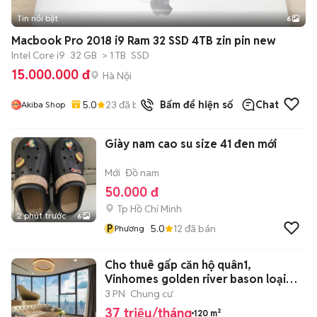
Tin nổi bật
6
+
2
Macbook Pro 2018 i9 Ram 32 SSD 4TB zin pin new
Intel Core i9
32 GB
> 1 TB
SSD
15.000.000 đ
Hà Nội
5.0
23
đã bán
Bấm để hiện số
Chat
Akiba Shop
Giày nam cao su size 41 đen mới
Mới
Đồ nam
50.000 đ
Tp Hồ Chí Minh
2 phút trước
6
P
5.0
12
đã bán
Phương
Cho thuê gấp căn hộ quân1,
Vinhomes golden river bason loại
3PN
3 PN
Chung cư
37 triệu/tháng
120 m²