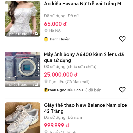
Áo kiểu Havana Nữ Trễ vai Trắng M
Đã sử dụng
Đồ nữ
65.000 đ
Hà Nội
1 phút trước
1
T
Thanh Huyền
Máy ảnh Sony A6400 kèm 2 lens đã
qua sử dụng
Đã sử dụng (chưa sửa chữa)
25.000.000 đ
Bạc Liêu
(
Cà Mau
mới)
1 phút trước
6
P
3
đã bán
Phan Ngọc Bửu Châu
Giày thể thao New Balance Nam size
42 Trắng
Đã sử dụng
Đồ nam
999.999 đ
Tp Hồ Chí Minh