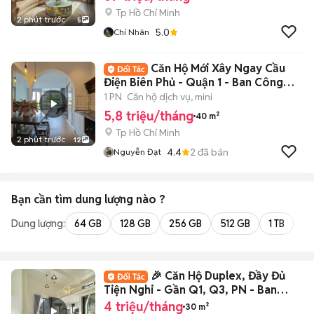
Tp Hồ Chí Minh
2 phút trước
5
5.0
Chí Nhân
Căn Hộ Mới Xây Ngay Cầu
Điện Biên Phủ - Quận 1 - Ban Công
Lớn, Xịn
1 PN
Căn hộ dịch vụ, mini
5,8 triệu/tháng
40 m²
Tp Hồ Chí Minh
2 phút trước
12
4.4
2
đã bán
Nguyễn Đạt
Bạn cần tìm
dung lượng
nào ?
Dung lượng:
64 GB
128 GB
256 GB
512 GB
1 TB
2 
🎉 Căn Hộ Duplex, Đầy Đủ
Tiện Nghi - Gần Q1, Q3, PN - Ban
Công Lớn
4 triệu/tháng
30 m²