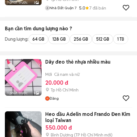
1 phút trước
3
5.0
7
đã bán
Nhà Đất Quận 7
Bạn cần tìm
dung lượng
nào ?
Dung lượng:
64 GB
128 GB
256 GB
512 GB
1 TB
2 
Dây đeo thẻ nhựa nhiều màu
Mới
Cả nam và nữ
20.000 đ
Tp Hồ Chí Minh
1 phút trước
5
Đăng
Heo dầu Adelin mod Frando Đen Kim
loại Taiwan
550.000 đ
Bình Dương
(
TP Hồ Chí Minh
mới)