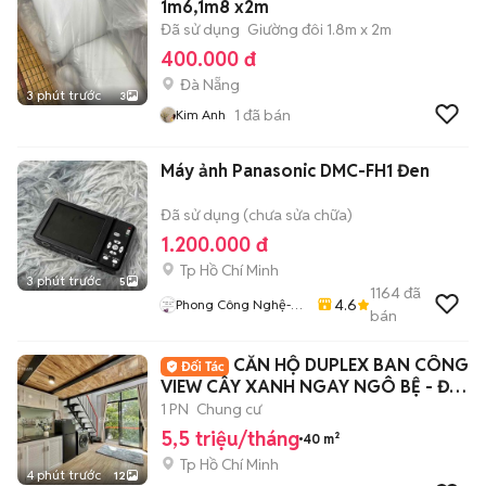
1m6,1m8 x2m
Đã sử dụng
Giường đôi 1.8m x 2m
400.000 đ
Đà Nẵng
3 phút trước
3
1
đã bán
Kim Anh
Máy ảnh Panasonic DMC-FH1 Đen
Đã sử dụng (chưa sửa chữa)
1.200.000 đ
Tp Hồ Chí Minh
3 phút trước
5
1164
đã
4.6
Phong Công Nghệ-
bán
TienTranMobile
CĂN HỘ DUPLEX BAN CÔNG
VIEW CÂY XANH NGAY NGÔ BỆ - ĐỐI
DIỆN ETOWN
1 PN
Chung cư
5,5 triệu/tháng
40 m²
Tp Hồ Chí Minh
4 phút trước
12