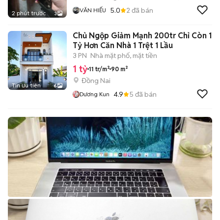
5.0
2
đã bán
VĂN HIẾU
2 phút trước
3
Chủ Ngộp Giảm Mạnh 200tr Chỉ Còn 1
Tỷ Hơn Căn Nhà 1 Trệt 1 Lầu
3 PN
Nhà mặt phố, mặt tiền
1 tỷ
11 tr/m²
90 m²
Đồng Nai
Tin ưu tiên
6
4.9
5
đã bán
Dương Kun