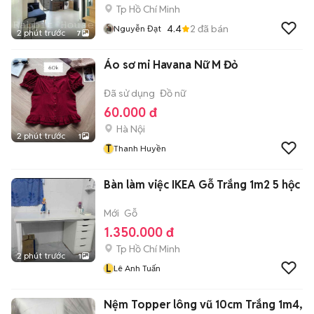
Tp Hồ Chí Minh
4.4
2
đã bán
Nguyễn Đạt
2 phút trước
7
Áo sơ mi Havana Nữ M Đỏ
Đã sử dụng
Đồ nữ
60.000 đ
Hà Nội
2 phút trước
1
T
Thanh Huyền
Bàn làm việc IKEA Gỗ Trắng 1m2 5 hộc
Mới
Gỗ
1.350.000 đ
Tp Hồ Chí Minh
2 phút trước
1
L
Lê Anh Tuấn
Nệm Topper lông vũ 10cm Trắng 1m4,