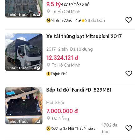
9,5 tỷ
127 tr/m²
75 m²
Tp Hồ Chí Minh
1 phút trước
10
M
4.9
28
đã bán
Minh Trường
Xe tải thùng bạt Mitsubishi 2017
2017
2 tấn
Đã sử dụng
12.324.121 đ
Tp Hồ Chí Minh
1 phút trước
8
t
Thịnh Phú
Bếp từ đôi Fandi FD-829MBI
Mới
Khác
7.000.000 đ
Đà Nẵng
1 phút trước
4
1702
đã
X
Xưởng Sx Nội Thất Nhựa ĐL
bán
Và Gỗ Cn TST Số 1 Tại ĐN