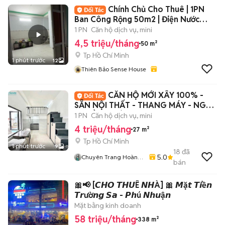
Chính Chủ Cho Thuê | 1PN
Ban Công Rộng 50m2 | Điện Nước
Siêu Rẻ
1 PN
Căn hộ dịch vụ, mini
4,5 triệu/tháng
50 m²
Tp Hồ Chí Minh
1 phút trước
12
Thiên Bảo Sense House
CĂN HỘ MỚI XÂY 100% -
SẴN NỘI THẤT - THANG MÁY - NGAY
ĐH HỒNG BÀNG
1 PN
Căn hộ dịch vụ, mini
4 triệu/tháng
27 m²
Tp Hồ Chí Minh
1 phút trước
9
18
đã
5.0
Chuyên Trang Hoàng
bán
Sơn
🎀📢 [𝘾𝙃𝙊 𝙏𝙃𝙐Ê 𝙉𝙃À] 🎀 𝙈ặ𝙩 𝙏𝙞ề𝙣
𝙏𝙧ườ𝙣𝙜 𝙎𝙖 - 𝙋𝙝ú 𝙉𝙝𝙪ậ𝙣
Mặt bằng kinh doanh
58 triệu/tháng
338 m²