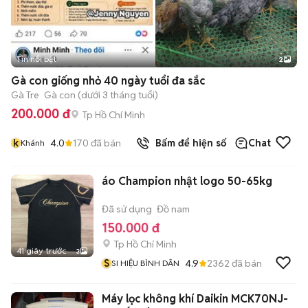
Tin nổi bật
2
Gà con giống nhỏ 40 ngày tuổi đa sắc
Gà Tre
Gà con (dưới 3 tháng tuổi)
200.000 đ
Tp Hồ Chí Minh
k
4.0
170
đã bán
Bấm để hiện số
Chat
Khánh
áo Champion nhật logo 50-65kg
Đã sử dụng
Đồ nam
150.000 đ
Tp Hồ Chí Minh
41 giây trước
3
S
4.9
2362
đã bán
SI HIỆU BÌNH DÂN
Máy lọc không khí Daikin MCK70NJ-