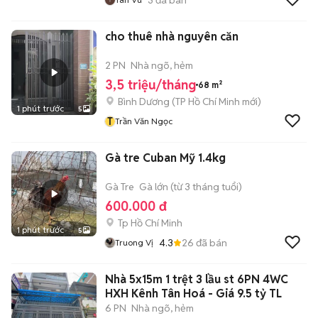
cho thuê nhà nguyên căn
2 PN
Nhà ngõ, hẻm
3,5 triệu/tháng
68 m²
Bình Dương
(
TP Hồ Chí Minh
mới)
1 phút trước
5
T
Trần Văn Ngọc
Gà tre Cuban Mỹ 1.4kg
Gà Tre
Gà lớn (từ 3 tháng tuổi)
600.000 đ
Tp Hồ Chí Minh
1 phút trước
5
4.3
26
đã bán
Truong Vị
Nhà 5x15m 1 trệt 3 lầu st 6PN 4WC
HXH Kênh Tân Hoá - Giá 9.5 tỷ TL
6 PN
Nhà ngõ, hẻm