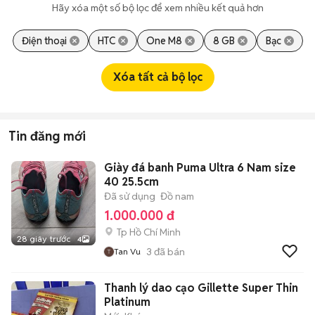
Hãy xóa một số bộ lọc để xem nhiều kết quả hơn
Điện thoại
HTC
One M8
8 GB
Bạc
Xóa tất cả bộ lọc
Tin đăng mới
Giày đá banh Puma Ultra 6 Nam size
40 25.5cm
Đã sử dụng
Đồ nam
1.000.000 đ
Tp Hồ Chí Minh
28 giây trước
4
3
đã bán
Tan Vu
Thanh lý dao cạo Gillette Super Thin
Platinum