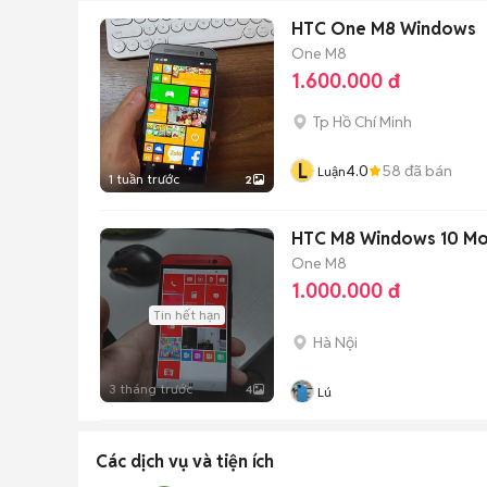
HTC One M8 Windows
One M8
1.600.000 đ
Tp Hồ Chí Minh
L
4.0
58
đã bán
Luận
1 tuần trước
2
HTC M8 Windows 10 Mob
One M8
1.000.000 đ
Tin hết hạn
Hà Nội
3 tháng trước
4
Lú
Các dịch vụ và tiện ích