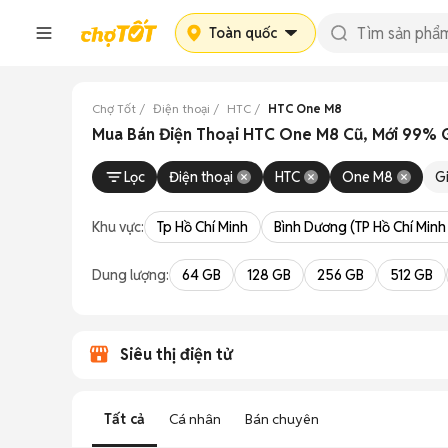
Toàn quốc
Chợ Tốt
Điện thoại
HTC
HTC One M8
Mua Bán Điện Thoại HTC One M8 Cũ, Mới 99% G
Lọc
Điện thoại
HTC
One M8
G
Khu vực:
Tp Hồ Chí Minh
Bình Dương (TP Hồ Chí Minh
Dung lượng:
64 GB
128 GB
256 GB
512 GB
Siêu thị điện tử
Tất cả
Cá nhân
Bán chuyên