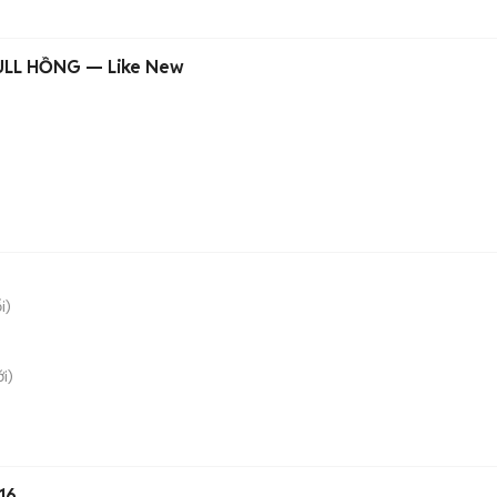
ULL HỒNG — Like New
i)
i)
16