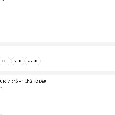
1 TB
2 TB
> 2 TB
016 7 chỗ - 1 Chủ Từ Đầu
ng
án