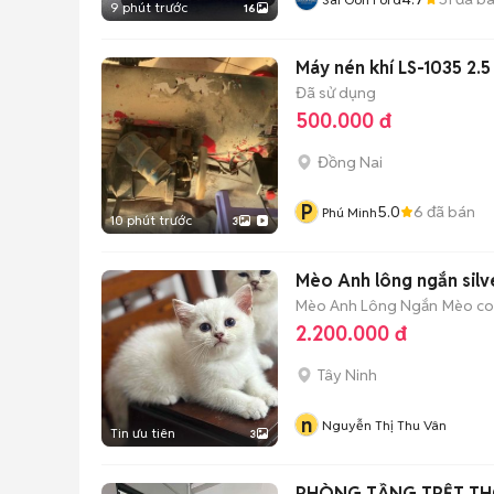
9 phút trước
16
Máy nén khí LS-1035 2.
Đã sử dụng
500.000 đ
Đồng Nai
P
5.0
6
đã bán
Phú Minh
10 phút trước
3
Mèo Anh lông ngắn silv
Mèo Anh Lông Ngắn
Mèo con
2.200.000 đ
Tây Ninh
n
Nguyễn Thị Thu Vân
Tin ưu tiên
3
PHÒNG TẦNG TRỆT T