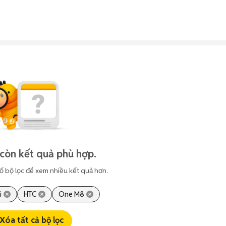
còn kết quả phù hợp.
ố bộ lọc để xem nhiều kết quả hơn.
i
HTC
One M8
Xóa tất cả bộ lọc