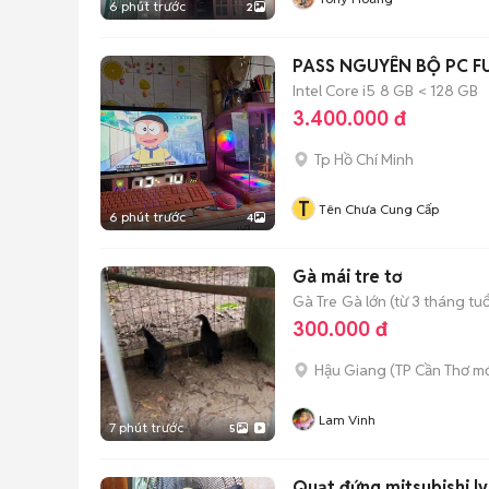
6 phút trước
2
PASS NGUYÊN BỘ PC F
Intel Core i5
8 GB
< 128 GB
3.400.000 đ
Tp Hồ Chí Minh
T
Tên Chưa Cung Cấp
6 phút trước
4
Gà mái tre tơ
Gà Tre
Gà lớn (từ 3 tháng tuổ
300.000 đ
Hậu Giang
(
TP Cần Thơ
mớ
Lam Vinh
7 phút trước
5
Quạt đứng mitsubishi lv