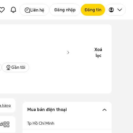
Đăng nhập
Đăng tin
Liên hệ
Xoá
lọc
Gần tôi
a hàng
Mua bán điện thoại
Tp Hồ Chí Minh
ới