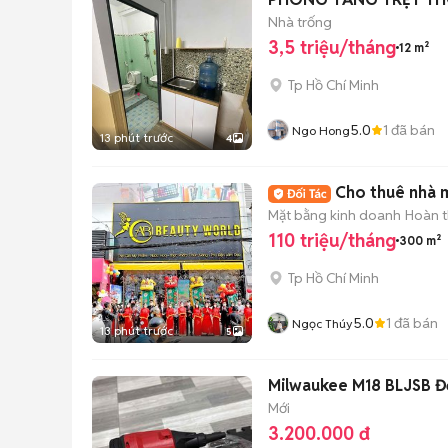
Nhà trống
3,5 triệu/tháng
12 m²
Tp Hồ Chí Minh
5.0
1
đã bán
Ngo Hong
13 phút trước
4
Cho thuê nhà 
Mặt bằng kinh doanh
Hoàn t
110 triệu/tháng
300 m²
Tp Hồ Chí Minh
5.0
1
đã bán
Ngọc Thúy
13 phút trước
5
Milwaukee M18 BLJSB Đ
Mới
3.200.000 đ