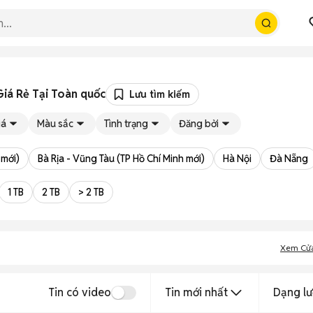
iá Rẻ Tại Toàn quốc
Lưu tìm kiếm
iá
Màu sắc
Tình trạng
Đăng bởi
 mới)
Bà Rịa - Vũng Tàu (TP Hồ Chí Minh mới)
Hà Nội
Đà Nẵng
1 TB
2 TB
> 2 TB
Xem Cử
Tin có video
Tin mới nhất
Dạng lư