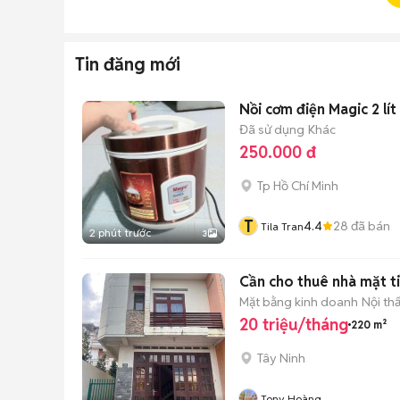
Tin đăng mới
Nồi cơm điện Magic 2 lí
Đã sử dụng
Khác
250.000 đ
Tp Hồ Chí Minh
T
4.4
28
đã bán
Tila Tran
2 phút trước
3
Cần cho thuê nhà mặt t
Mặt bằng kinh doanh
Nội th
20 triệu/tháng
220 m²
Tây Ninh
Tony Hoàng