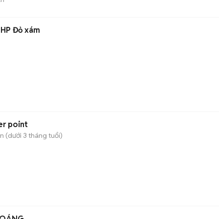
5 HP Đỏ xám
er point
 (dưới 3 tháng tuổi)
HOÁNG