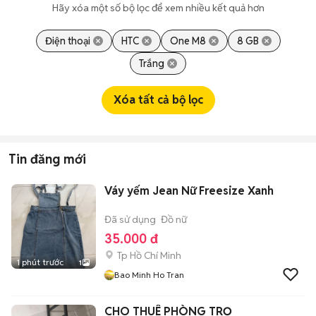
Hãy xóa một số bộ lọc để xem nhiều kết quả hơn
Điện thoại
HTC
One M8
8 GB
Trắng
Xóa tất cả bộ lọc
Tin đăng mới
Váy yếm Jean Nữ Freesize Xanh
Đã sử dụng
Đồ nữ
35.000 đ
Tp Hồ Chí Minh
1 phút trước
1
Bao Minh Ho Tran
CHO THUÊ PHÒNG TRỌ