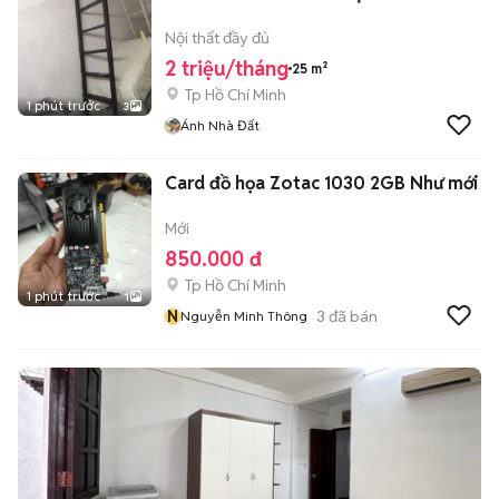
Nội thất đầy đủ
2 triệu/tháng
25 m²
Tp Hồ Chí Minh
1 phút trước
3
Ánh Nhà Đất
Card đồ họa Zotac 1030 2GB Như mới
Mới
850.000 đ
Tp Hồ Chí Minh
1 phút trước
1
N
3
đã bán
Nguyễn Minh Thông