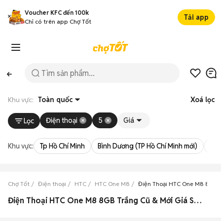
Voucher KFC đến 100k
Tải app
Chỉ có trên app Chợ Tốt
Khu vực:
Toàn quốc
Xoá lọc
Điện thoại
5
Giá
Lọc
Khu vực:
Tp Hồ Chí Minh
Bình Dương (TP Hồ Chí Minh mới)
Bà 
Chợ Tốt
Điện thoại
HTC
HTC One M8
Điện Thoại HTC One M8 8GB 
Điện Thoại HTC One M8 8GB Trắng Cũ & Mới Giá Siêu Rẻ