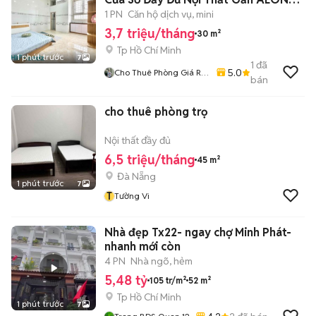
MALL Tân Phú
1 PN
Căn hộ dịch vụ, mini
3,7 triệu/tháng
30 m²
Tp Hồ Chí Minh
1 phút trước
7
1
đã
5.0
Cho Thuê Phòng Giá Rẻ
bán
Tại TP-HCM
cho thuê phòng trọ
Nội thất đầy đủ
6,5 triệu/tháng
45 m²
Đà Nẵng
1 phút trước
7
T
Tường Vi
Nhà đẹp Tx22- ngay chợ Minh Phát-
nhanh mới còn
4 PN
Nhà ngõ, hẻm
5,48 tỷ
105 tr/m²
52 m²
Tp Hồ Chí Minh
1 phút trước
7