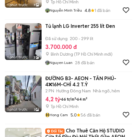
Tp Hồ Chí Minh
1 phút trước
7
4.8
1
đã bán
Nguyễn Minh Triều
Tủ lạnh LG Inverter 255 lít Đen
Đã sử dụng
200 - 299 lít
3.700.000 đ
Bình Dương
(
TP Hồ Chí Minh
mới)
1 phút trước
2
28
đã bán
Nguyen Luan
ĐƯỜNG B3- AEON - TÂN PHÚ-
4❌16M-CHỈ 4.2 T.Ỷ
2 PN
Hướng Đông Nam
Nhà ngõ, hẻm
4,2 tỷ
66 tr/m²
64 m²
Tp Hồ Chí Minh
1 phút trước
3
H
5.0
56
đã bán
Hong Cam
Cho Thuê Căn Hộ STUDIO
Cửa Sổ Đầy Đủ Nội Thất Gần AEON