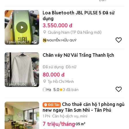
Thắng Hòa Khánh
Loa Bluetooth JBL PULSE 5 Đã sử
dụng
3.550.000 đ
Quảng Nam
(
TP Đà Nẵng
mới)
N
NGUYỄN HỮU QUÝ
1 phút trước
4
Chân váy Nữ Vải Trắng Thanh lịch
Đã sử dụng
Đồ nữ
80.000 đ
Tp Hồ Chí Minh
1 phút trước
2
5.0
3
đã bán
Hạ
Cho thuê căn hộ 1 phòng ngủ
new ngay Tân Sơn Nhì - Tân Phú
1 PN
Căn hộ dịch vụ, mini
7 triệu/tháng
35 m²