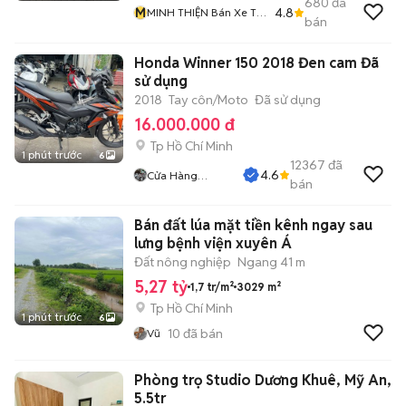
680
đã
M
4.8
MINH THIỆN Bán Xe Trả
bán
Góp
Honda Winner 150 2018 Đen cam Đã
sử dụng
2018
Tay côn/Moto
Đã sử dụng
16.000.000 đ
Tp Hồ Chí Minh
1 phút trước
6
12367
đã
4.6
Cửa Hàng
bán
Tuanduy
Bán đất lúa mặt tiền kênh ngay sau
lưng bệnh viện xuyên Á
Đất nông nghiệp
Ngang 41 m
5,27 tỷ
1,7 tr/m²
3029 m²
Tp Hồ Chí Minh
1 phút trước
6
10
đã bán
Vũ
Phòng trọ Studio Dương Khuê, Mỹ An,
5.5tr