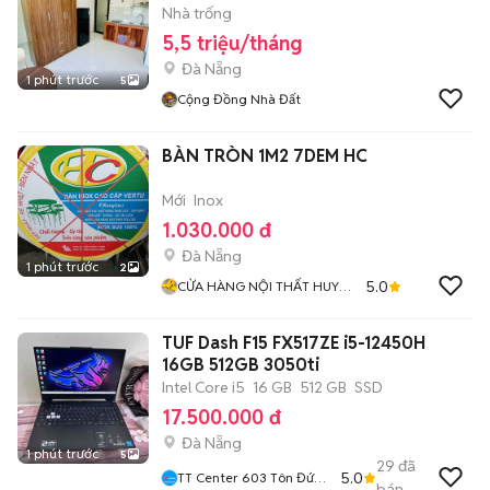
Nhà trống
5,5 triệu/tháng
Đà Nẵng
1 phút trước
5
Cộng Đồng Nhà Đất
BÀN TRÒN 1M2 7DEM HC
Mới
Inox
1.030.000 đ
Đà Nẵng
1 phút trước
2
5.0
CỬA HÀNG NỘI THẤT HUY
HIỀN ĐÀ NẴNG
TUF Dash F15 FX517ZE i5-12450H
16GB 512GB 3050ti
Intel Core i5
16 GB
512 GB
SSD
17.500.000 đ
Đà Nẵng
1 phút trước
5
29
đã
5.0
TT Center 603 Tôn Đức
bán