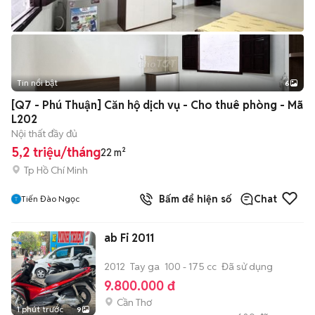
Tin nổi bật
6
+
2
[Q7 - Phú Thuận] Căn hộ dịch vụ - Cho thuê phòng - Mã
L202
Nội thất đầy đủ
5,2 triệu/tháng
22 m²
Tp Hồ Chí Minh
Bấm để hiện số
Chat
Tiến Đào Ngọc
ab Fi 2011
2012
Tay ga
100 - 175 cc
Đã sử dụng
9.800.000 đ
Cần Thơ
1 phút trước
9