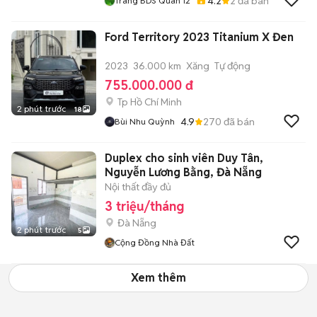
4.2
2
đã bán
Trang BDS Quan 12
Ford Territory 2023 Titanium X Đen
2023
36.000 km
Xăng
Tự động
755.000.000 đ
Tp Hồ Chí Minh
2 phút trước
18
4.9
270
đã bán
Bùi Nhu Quỳnh
Duplex cho sinh viên Duy Tân,
Nguyễn Lương Bằng, Đà Nẵng
Nội thất đầy đủ
3 triệu/tháng
Đà Nẵng
2 phút trước
5
Cộng Đồng Nhà Đất
Xem thêm