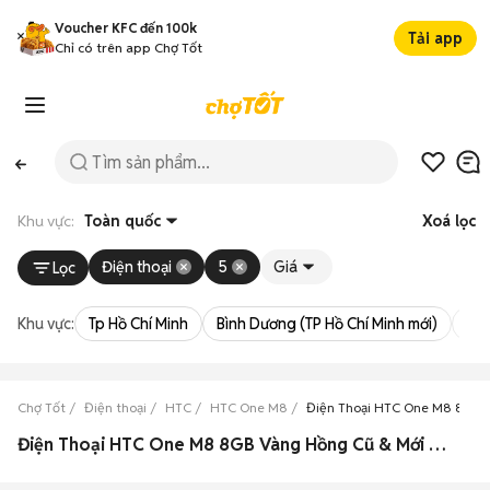
Voucher KFC đến 100k
Tải app
Chỉ có trên app Chợ Tốt
Khu vực:
Toàn quốc
Xoá lọc
Điện thoại
5
Giá
Lọc
Khu vực:
Tp Hồ Chí Minh
Bình Dương (TP Hồ Chí Minh mới)
Bà 
Chợ Tốt
Điện thoại
HTC
HTC One M8
Điện Thoại HTC One M8 8GB
Điện Thoại HTC One M8 8GB Vàng Hồng Cũ & Mới Giá Siêu Rẻ