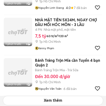
Tp Hồ Chí Minh
1 phút trước
3
n
4.0
7
đã bán
Nguyễn Linh Giang
NHÀ MẶT TIỀN 5X24M, NGAY CHỢ
ĐẦU MỐI HÓC MÔN - 3 LẦU
4 PN
Nhà mặt phố, mặt tiền
7,5 tỷ
63 tr/m²
120 m²
Tp Hồ Chí Minh
1 phút trước
5
K
Kenny Phạm
Bánh Tráng Trộn Mia cần Tuyển 4 bạn
Quận 2
Bánh Tráng Trộn Mia - Trà Sữa
Đến 30.000 đ/giờ
Tp Hồ Chí Minh
1 phút trước
1
N
6
đã bán
Nguyễn Văn Toản
Xem thêm