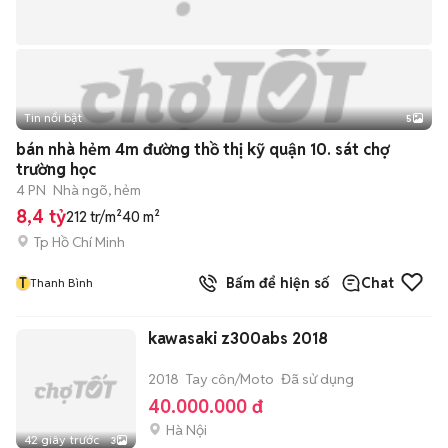
Tin nổi bật
5
bán nhà hẻm 4m đường thồ thị kỹ quận 10. sát chợ
trường học
4 PN
Nhà ngõ, hẻm
8,4 tỷ
212 tr/m²
40 m²
Tp Hồ Chí Minh
T
Bấm để hiện số
Chat
Thanh Bình
kawasaki z300abs 2018
2018
Tay côn/Moto
Đã sử dụng
40.000.000 đ
Hà Nội
42 giây trước
3