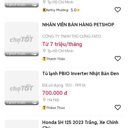
Tp Hồ Chí Minh
1 phút trước
3
K
5.0
Kathy Phương
NHÂN VIÊN BÁN HÀNG PETSHOP
CÔNG TY TNHH THÚ CƯNG FATO
Từ 7 triệu/tháng
Tp Hồ Chí Minh
1 phút trước
2
T
Thanh Thảo
Tủ lạnh PBIO Inverter Nhật Bản Đen
Đã sử dụng
150 - 199 lít
700.000 đ
Hà Nội
1 phút trước
1
T
Thảoo Thuu
Honda SH 125 2023 Trắng, Xe Chính