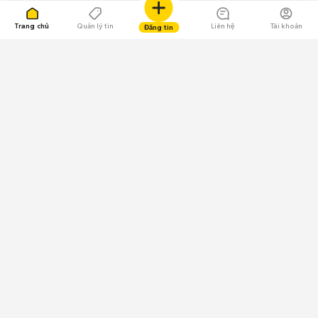
Trang chủ
Quản lý tin
Liên hệ
Tài khoản
Đăng tin
109.000 Bình chọn
Tải ứng dụng Chợ Tốt
Về Chợ Tốt
Quy chế sàn
Chính sách bảo mật
Giải quyết tranh chấp
CÔNG TY TNHH CHỢ TỐT - Người đại diện theo pháp luật:
Nguyễn Trọng Tấn; GPDKKD: 0312120782 do Sở KH & ĐT TP.HCM cấp ngày
11/01/2013;
GPMXH: 185/GP-BTTTT do Bộ Thông tin và Truyền thông
cấp ngày 09/07/2024 - Chịu trách nhiệm
nội dung: Trần Hoàng Ly.
Chính sách sử dụng
Địa chỉ: Tầng 18, Toà nhà UOA, Số 6 đường Tân Trào, Phường Tân Mỹ,