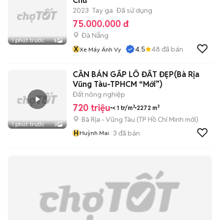
Chủ
2023
Tay ga
Đã sử dụng
75.000.000 đ
Đà Nẵng
1 phút trước
5
X
4.5
48
đã bán
Xe Máy Ánh Vy
CẦN BÁN GẤP LÔ ĐẤT ĐẸP(Bà Rịa
Vũng Tàu-TPHCM “Mới”)
Đất nông nghiệp
720 triệu
< 1 tr/m²
2272 m²
Bà Rịa - Vũng Tàu
(
TP Hồ Chí Minh
mới)
1 phút trước
3
H
3
đã bán
Huỳnh Mai