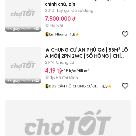
chính chủ, zin
2010
Tay ga
Đã sử dụng
7.500.000 đ
Hà Nội
36 giây trước
7
E
4.8
Em Nhung
🔥 CHUNG CƯ AN PHÚ Q6 | 85M² LÔ
A MỚI| 2PN 2WC | SỔ HỒNG | CHỈ
4.19TỶ 🔥
2 PN
Chung cư
4,19 tỷ
49 tr/m²
85 m²
Tp Hồ Chí Minh
36 giây trước
12
B
4.5
BĐS CĂN HỘ CHUNG CƯ GIÁ
RẺ