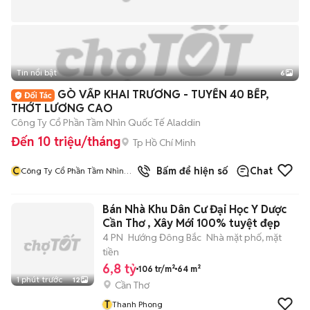
Tin nổi bật
6
+
2
GÒ VẤP KHAI TRƯƠNG - TUYỂN 40 BẾP,
THỚT LƯƠNG CAO
Công Ty Cổ Phần Tầm Nhìn Quốc Tế Aladdin
Đến 10 triệu/tháng
Tp Hồ Chí Minh
C
Bấm để hiện số
Chat
Công Ty Cổ Phần Tầm Nhìn
Quốc Tế Aladdin
Bán Nhà Khu Dân Cư Đại Học Y Dược
Cần Thơ , Xây Mới 100% tuyệt đẹp
4 PN
Hướng Đông Bắc
Nhà mặt phố, mặt
tiền
6,8 tỷ
106 tr/m²
64 m²
1 phút trước
12
Cần Thơ
T
Thanh Phong