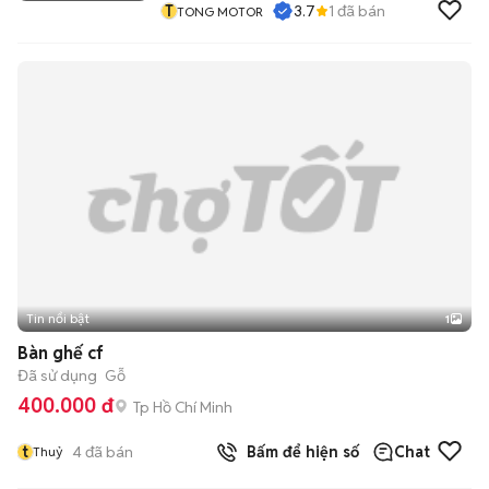
T
3.7
1
đã bán
TONG MOTOR
Tin nổi bật
1
Bàn ghế cf
Đã sử dụng
Gỗ
400.000 đ
Tp Hồ Chí Minh
t
4
đã bán
Bấm để hiện số
Chat
Thuỷ