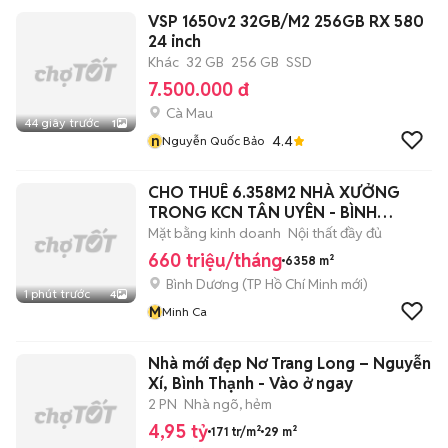
VSP 1650v2 32GB/M2 256GB RX 580
24 inch
Khác
32 GB
256 GB
SSD
7.500.000 đ
Cà Mau
44 giây trước
1
n
4.4
Nguyễn Quốc Bảo
CHO THUÊ 6.358M2 NHÀ XƯỞNG
TRONG KCN TÂN UYÊN - BÌNH
DƯƠNG
Mặt bằng kinh doanh
Nội thất đầy đủ
660 triệu/tháng
6358 m²
Bình Dương
(
TP Hồ Chí Minh
mới)
1 phút trước
4
M
Minh Ca
Nhà mới đẹp Nơ Trang Long – Nguyễn
Xí, Bình Thạnh - Vào ở ngay
2 PN
Nhà ngõ, hẻm
4,95 tỷ
171 tr/m²
29 m²