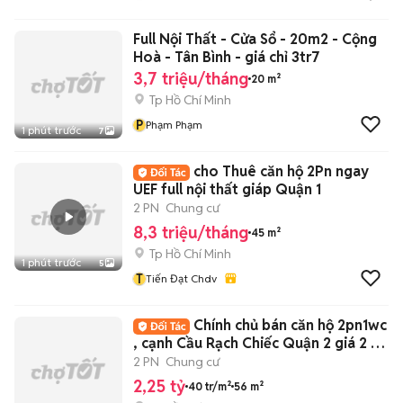
Full Nội Thất - Cửa Sổ - 20m2 - Cộng
Hoà - Tân Bình - giá chỉ 3tr7
3,7 triệu/tháng
20 m²
Tp Hồ Chí Minh
P
Phạm Phạm
1 phút trước
7
cho Thuê căn hộ 2Pn ngay
UEF full nội thất giáp Quận 1
2 PN
Chung cư
8,3 triệu/tháng
45 m²
Tp Hồ Chí Minh
1 phút trước
5
T
Tiến Đạt Chdv
Chính chủ bán căn hộ 2pn1wc
, cạnh Cầu Rạch Chiếc Quận 2 giá 2 tỷ
250
2 PN
Chung cư
2,25 tỷ
40 tr/m²
56 m²