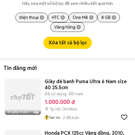
Hãy xóa một số bộ lọc để xem nhiều kết quả hơn
Điện thoại
HTC
One M8
8 GB
Vàng hồng
Xóa tất cả bộ lọc
Tin đăng mới
Giày đá banh Puma Ultra 6 Nam size
40 25.5cm
Đã sử dụng
Đồ nam
1.000.000 đ
Tp Hồ Chí Minh
31 giây trước
4
T
2
đã bán
Tan Vu
Honda PCX 125cc Vàng đồng, 2010,