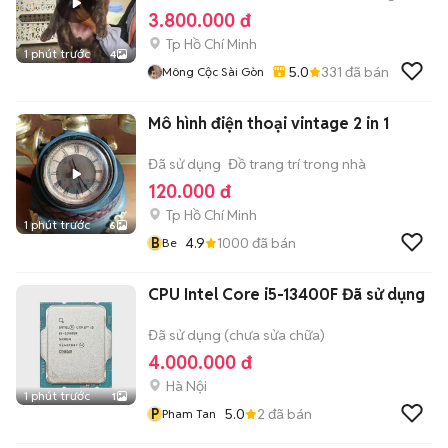
3.800.000 đ
Tp Hồ Chí Minh
1 phút trước
4
5.0
331
đã bán
Mông Cộc Sài Gòn
Mô hình điện thoại vintage 2 in 1
Đã sử dụng
Đồ trang trí trong nhà
120.000 đ
Tp Hồ Chí Minh
1 phút trước
6
B
4.9
1000
đã bán
Be
CPU Intel Core i5-13400F Đã sử dụng
Đã sử dụng (chưa sửa chữa)
4.000.000 đ
Hà Nội
1 phút trước
1
P
5.0
2
đã bán
Pham Tan