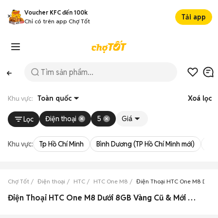
Voucher KFC đến 100k
Tải app
Chỉ có trên app Chợ Tốt
Khu vực:
Toàn quốc
Xoá lọc
Điện thoại
5
Giá
Lọc
Khu vực:
Tp Hồ Chí Minh
Bình Dương (TP Hồ Chí Minh mới)
Bà 
Chợ Tốt
Điện thoại
HTC
HTC One M8
Điện Thoại HTC One M8 Dưới
Điện Thoại HTC One M8 Dưới 8GB Vàng Cũ & Mới Giá Siêu Rẻ