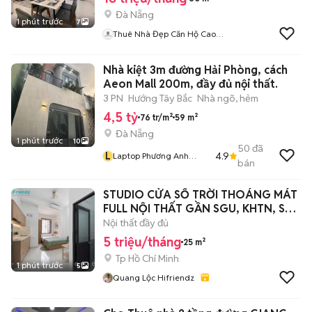
Đà Nẵng
1 phút trước
7
Thuê Nhà Đẹp Căn Hộ Cao
Cấp Đà Nẵng
Nhà kiệt 3m đường Hải Phòng, cách
Aeon Mall 200m, đầy đủ nội thất.
3 PN
Hướng Tây Bắc
Nhà ngõ, hẻm
4,5 tỷ
76 tr/m²
59 m²
Đà Nẵng
1 phút trước
10
50
đã
L
4.9
Laptop Phương Anh
bán
Nguyễn
STUDIO CỬA SỔ TRỜI THOÁNG MÁT
FULL NỘI THẤT GẦN SGU, KHTN, SƯ
PHẠM
Nội thất đầy đủ
5 triệu/tháng
25 m²
Tp Hồ Chí Minh
1 phút trước
5
Quang Lộc Hifriendz