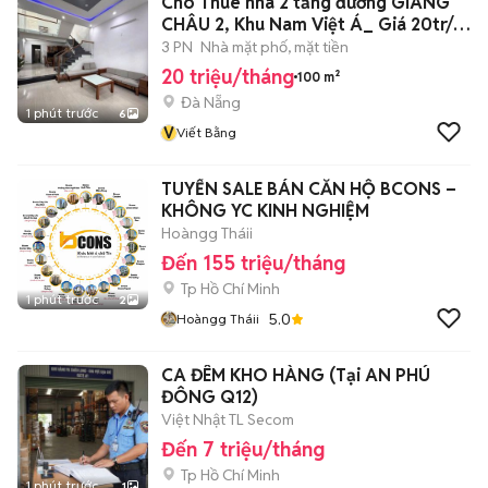
Cho Thuê nhà 2 tầng đường GIANG
CHÂU 2, Khu Nam Việt Á_ Giá 20tr/
th
3 PN
Nhà mặt phố, mặt tiền
20 triệu/tháng
100 m²
Đà Nẵng
1 phút trước
6
V
Viết Bằng
TUYỂN SALE BÁN CĂN HỘ BCONS –
KHÔNG YC KINH NGHIỆM
Hoàngg Tháii
Đến 155 triệu/tháng
Tp Hồ Chí Minh
1 phút trước
2
5.0
Hoàngg Tháii
CA ĐÊM KHO HÀNG (Tại AN PHÚ
ĐÔNG Q12)
Việt Nhật TL Secom
Đến 7 triệu/tháng
Tp Hồ Chí Minh
1 phút trước
1