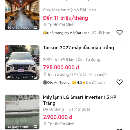
Cow Mee Inn mỳ bò Đài Loan
Đến 11 triệu/tháng
Tp Hồ Chí Minh
40 giây trước
1
32
đã bán
Nhà Hàng Mỳ Bò Đài Loan
Tucson 2022 máy dầu màu trắng
2022
54.998 km
Dầu
Tự động
795.000.000 đ
Bình Dương
(
TP Hồ Chí Minh
mới)
40 giây trước
12
4.3
55
đã bán
Oto An Suong
Máy lạnh LG Smart Inverter 1.5 HP
Trắng
Đã sử dụng
1.5 HP (ngựa)
2.900.000 đ
Tp Hồ Chí Minh
43 giây trước
1