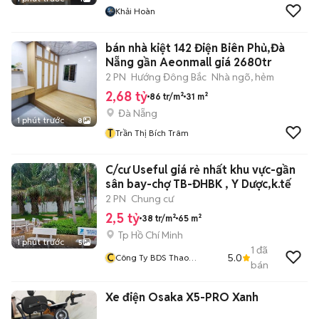
Khải Hoàn
bán nhà kiệt 142 Điện Biên Phủ,Đà
Nẵng gần Aeonmall giá 2680tr
2 PN
Hướng Đông Bắc
Nhà ngõ, hẻm
2,68 tỷ
86 tr/m²
31 m²
Đà Nẵng
1 phút trước
8
T
Trần Thị Bích Trâm
C/cư Useful giá rẻ nhất khu vực-gần
sân bay-chợ TB-ĐHBK , Y Dược,k.tế
2 PN
Chung cư
2,5 tỷ
38 tr/m²
65 m²
Tp Hồ Chí Minh
1 phút trước
5
1
đã
C
5.0
Công Ty BDS Thao
bán
Nguyen Xanh
Xe điện Osaka X5-PRO Xanh