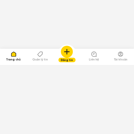
Trang chủ
Quản lý tin
Liên hệ
Tài khoản
Đăng tin
109.000 Bình chọn
Tải ứng dụng Chợ Tốt
Về Chợ Tốt
Quy chế sàn