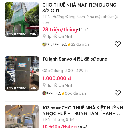
CHO THUÊ NHÀ MAT TIEN ĐUONG
3/2 Q.11
2 PN
Hướng Đông Nam
Nhà mặt phố, mặt
tiền
28 triệu/tháng
44 m²
1 phút trước
12
Tp Hồ Chí Minh
5.0
22
đã bán
Duy Lưu
Tủ lạnh Sanyo 415L đã sử dụng
Đã sử dụng
400 - 499 lít
1.000.000 đ
Tp Hồ Chí Minh
1 phút trước
6
4.5
886
đã bán
Kiên
103 ✨ 🏡 CHO THUÊ NHÀ KIỆT HUỲNH
NGỌC HUỆ – TRUNG TÂM THANH
KHÊ
3 PN
Nhà ngõ, hẻm
18 triệu/tháng
80 m²