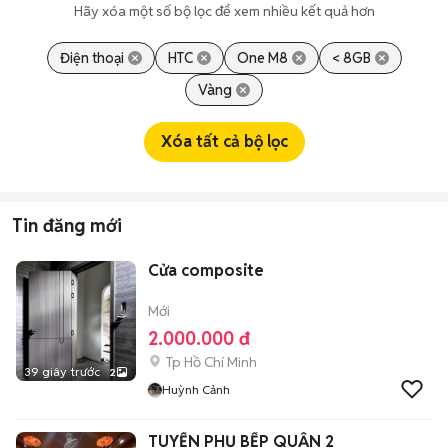
Hãy xóa một số bộ lọc để xem nhiều kết quả hơn
Điện thoại
HTC
One M8
< 8GB
Vàng
Xóa tất cả bộ lọc
Tin đăng mới
Cửa composite
Mới
2.000.000 đ
Tp Hồ Chí Minh
39 giây trước
2
Huỳnh Cảnh
TUYỂN PHỤ BẾP QUẬN 2