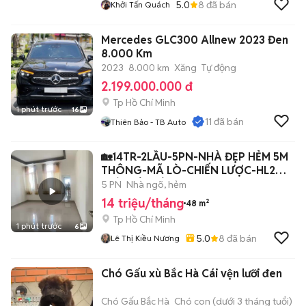
5.0
8
đã bán
Khởi Tấn Quách
Mercedes GLC300 Allnew 2023 Đen
8.000 Km
2023
8.000 km
Xăng
Tự động
2.199.000.000 đ
Tp Hồ Chí Minh
1 phút trước
16
11
đã bán
Thiên Bảo - TB Auto
🏡14TR-2LẦU-5PN-NHÀ ĐẸP HẺM 5M
THÔNG-MÃ LÒ-CHIẾN LƯỢC-HL2
GIÁP TÊN LỬA
5 PN
Nhà ngõ, hẻm
14 triệu/tháng
48 m²
Tp Hồ Chí Minh
1 phút trước
6
5.0
8
đã bán
Lê Thị Kiều Nương
Chó Gấu xù Bắc Hà Cái vện lưỡi đen
Chó Gấu Bắc Hà
Chó con (dưới 3 tháng tuổi)