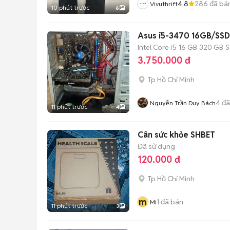
4.8
286
đã bá
Vivuthrift
10 phút trước
6
Asus i5-3470 16GB/SS
Intel Core i5
16 GB
320 GB
S
3.750.000 đ
Tp Hồ Chí Minh
4
đã
Nguyễn Trần Duy Bách
11 phút trước
4
Cân sức khỏe SHBET
Đã sử dụng
120.000 đ
Tp Hồ Chí Minh
m
1
đã bán
Mi
11 phút trước
3