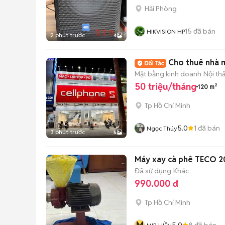
Hải Phòng
15
đã bán
HIKVISION HP
2 phút trước
4
Cho thuê nhà m
Mặt bằng kinh doanh
Nội th
50 triệu/tháng
120 m²
Tp Hồ Chí Minh
5.0
1
đã bán
Ngọc Thúy
3 phút trước
5
Máy xay cà phê TECO 2
Đã sử dụng
Khác
990.000 đ
Tp Hồ Chí Minh
5.0
8
đã bán