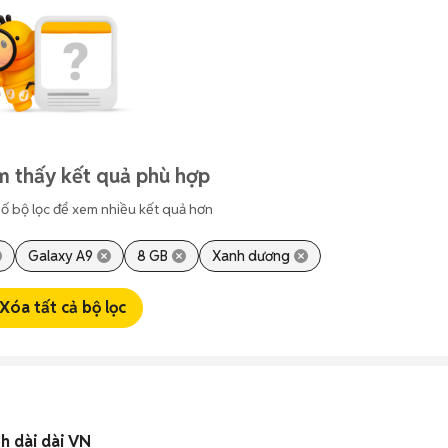
m thấy kết quả phù hợp
ố bộ lọc để xem nhiều kết quả hơn
Galaxy A9
8 GB
Xanh dương
Xóa tất cả bộ lọc
bh dài dài VN