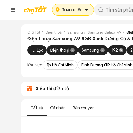
Toàn quốc
Chợ Tốt
Điện thoại
Samsung
Samsung Galaxy A9
Điệ
Điện Thoại Samsung A9 8GB Xanh Dương Cũ & M
Lọc
Điện thoại
Samsung
192
2
Khu vực:
Tp Hồ Chí Minh
Bình Dương (TP Hồ Chí Minh
Siêu thị điện tử
Tất cả
Cá nhân
Bán chuyên