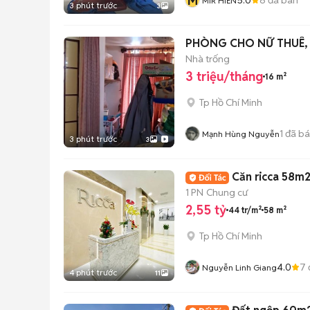
M
MIR HIỀN
3 phút trước
3
PHÒNG CHO NỮ THUÊ, 
Nhà trống
3 triệu/tháng
16 m²
Tp Hồ Chí Minh
1
đã b
Mạnh Hùng Nguyễn
3 phút trước
3
Căn ricca 58m2,
1 PN
Chung cư
2,55 tỷ
44 tr/m²
58 m²
Tp Hồ Chí Minh
4.0
7
Nguyễn Linh Giang
4 phút trước
11