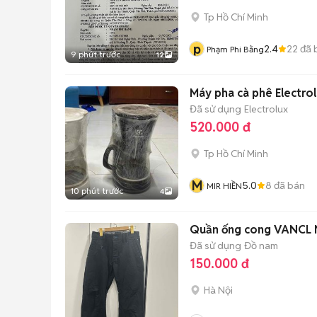
Tp Hồ Chí Minh
p
2.4
22
đã 
Phạm Phi Bằng
9 phút trước
12
Máy pha cà phê Electro
Đã sử dụng
Electrolux
520.000 đ
Tp Hồ Chí Minh
M
5.0
8
đã bán
MIR HIỀN
10 phút trước
4
Quần ống cong VANCL
Đã sử dụng
Đồ nam
150.000 đ
Hà Nội