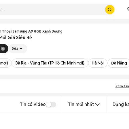
n Thoại Samsung A9 8GB Xanh Dương
ới Giá Siêu Rẻ
Giá
 mới)
Bà Rịa - Vũng Tàu (TP Hồ Chí Minh mới)
Hà Nội
Đà Nẵng
Xem Cử
Tin có video
Tin mới nhất
Dạng lư