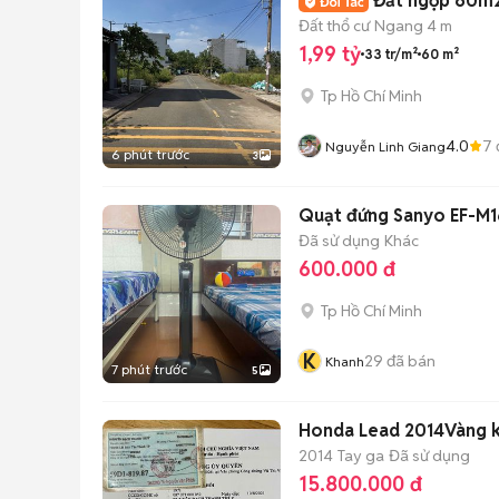
Đất ng
Đất thổ cư
Ngang 4 m
1,99 tỷ
33 tr/m²
60 m²
Tp Hồ Chí Minh
4.0
7
Nguyễn Linh Giang
6 phút trước
3
Quạt đứng Sanyo EF-M1
Đã sử dụng
Khác
600.000 đ
Tp Hồ Chí Minh
K
29
đã bán
Khanh
7 phút trước
5
Honda Lead 2014Vàng 
2014
Tay ga
Đã sử dụng
15.800.000 đ