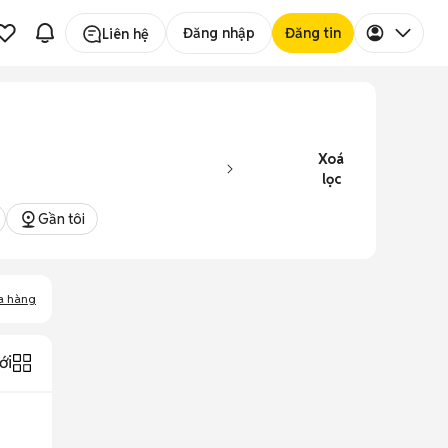
Đăng nhập
Đăng tin
Liên hệ
Xoá
lọc
Gần tôi
a hàng
ới