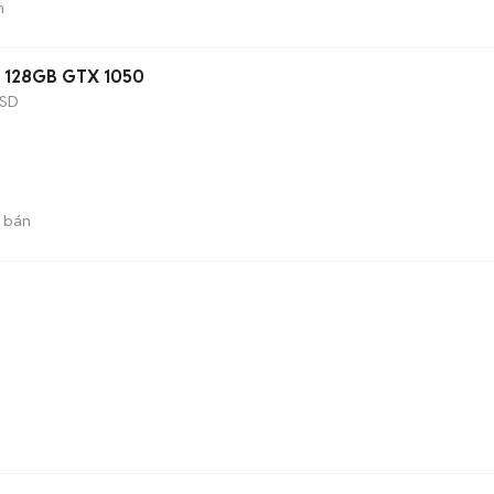
n
D 128GB GTX 1050
SD
 bán