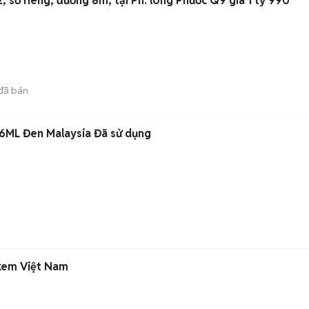
ộp 60m2, sổ riêng, đường 8m, tại Ph. long Phước Q9 giá 1 tỷ 990
đã bán
6ML Đen Malaysia Đã sử dụng
kem Việt Nam