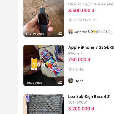
Đã sử dụng (chưa sửa chữa)
3.500.000 đ
Tp Hồ Chí Minh
5.0
69
đã bán
Johntran
37 giây trước
4
Apple iPhone 7 32Gb-
iPhone 7
750.000 đ
Hà Nội
Thành
1 phút trước
2
Loa Sub Điện Bass 40'
301 - 600W
3.200.000 đ