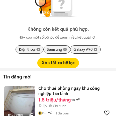
Không còn kết quả phù hợp.
Hãy xóa một số bộ lọc để xem nhiều kết quả hơn.
Điện thoại
Samsung
Galaxy A90
Xóa tất cả bộ lọc
Tin đăng mới
Cho thuê phòng ngay khu công
nghiệp tân bình
1,8 triệu/tháng
14 m²
Tp Hồ Chí Minh
k
1
đã bán
Kim Yến
1 phút trước
3