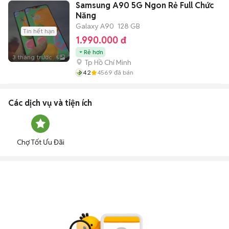
Samsung A90 5G Ngon Rẻ Full Chức
Năng
Galaxy A90
128 GB
Tin hết hạn
1.990.000 đ
Rẻ hơn
3 tháng trước
5
Tp Hồ Chí Minh
4.2
4569
đã bán
Các dịch vụ và tiện ích
Chợ Tốt Ưu Đãi