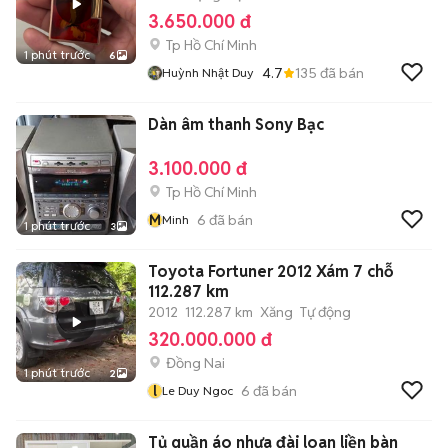
3.650.000 đ
Tp Hồ Chí Minh
1 phút trước
6
4.7
135
đã bán
Huỳnh Nhật Duy
Dàn âm thanh Sony Bạc
3.100.000 đ
Tp Hồ Chí Minh
M
6
đã bán
Minh
1 phút trước
3
Toyota Fortuner 2012 Xám 7 chỗ
112.287 km
2012
112.287 km
Xăng
Tự động
320.000.000 đ
Đồng Nai
1 phút trước
2
l
6
đã bán
Le Duy Ngoc
Tủ quần áo nhựa đài loan liền bàn