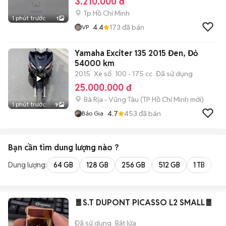
3.210.000 đ
Tp Hồ Chí Minh
1 phút trước
1
4.4
173
đã bán
VP
Yamaha Exciter 135 2015 Đen, Đỏ
54000 km
2015
Xe số
100 - 175 cc
Đã sử dụng
25.000.000 đ
Bà Rịa - Vũng Tàu
(
TP Hồ Chí Minh
mới)
1 phút trước
9
4.7
453
đã bán
Bảo Gia
Bạn cần tìm
dung lượng
nào ?
Dung lượng:
64 GB
128 GB
256 GB
512 GB
1 TB
2 
🧧S.T DUPONT PICASSO L2 SMALL🧧
Đã sử dụng
Bật lửa