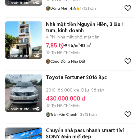
2 phút trước
12
4.6
1
đã bán
Đông Mai
Nhà mặt tiền Nguyễn Hiền, 3 lầu 1
tum, kinh doanh
4 PN
Nhà mặt phố, mặt tiền
7,85 tỷ
94 tr/m²
83 m²
Tp Hồ Chí Minh
2 phút trước
5
Cộng Đồng Nhà Đất
Toyota Fortuner 2016 Bạc
2016
86.000 km
Dầu
Số sàn
430.000.000 đ
Tp Hồ Chí Minh
2 phút trước
12
3
đã bán
Trần Văn Chánh
Chuyển nhà pass nhanh smart tivi
SONY 65in mới đep