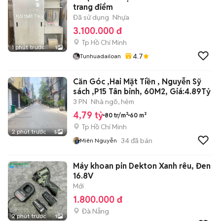
trang điểm
Đã sử dụng
Nhựa
3.100.000 đ
Tp Hồ Chí Minh
1 phút trước
1
4.7
Tunhuadailoan
Căn Góc ,Hai Mặt Tiền , Nguyễn Sỹ
sách ,P15 Tân binh, 60M2, Giá:4.89Tỷ
3 PN
Nhà ngõ, hẻm
4,79 tỷ
80 tr/m²
60 m²
Tp Hồ Chí Minh
2 phút trước
5
34
đã bán
Miên Nguyễn
Máy khoan pin Dekton Xanh rêu, Đen
16.8V
Mới
1.800.000 đ
Đà Nẵng
2 phút trước
1