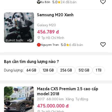
5.0
24
đã bán
Ku Bôn
Samsung M20 Xanh
Galaxy M20
456.789 đ
Tp Hồ Chí Minh
2 phút trước
6
5.0
6
đã bán
Nguyen Tran
Bạn cần tìm
dung lượng
nào ?
Dung lượng:
64 GB
128 GB
256 GB
512 GB
1 TB
2 
Mazda CX5 Premium 2.5 cao cấp
model 2018
2017
68.000 km
Xăng
Tự động
475.000.000 đ
Tp Hồ Chí Minh