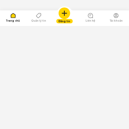
Trang chủ
Quản lý tin
Liên hệ
Tài khoản
Đăng tin
109.000 Bình chọn
Tải ứng dụng Chợ Tốt
Về Chợ Tốt
Quy chế sàn
Chính sách bảo mật
Giải quyết tranh chấp
CÔNG TY TNHH CHỢ TỐT - Người đại diện theo pháp luật:
Nguyễn Trọng Tấn; GPDKKD: 0312120782 do Sở KH & ĐT TP.HCM cấp ngày