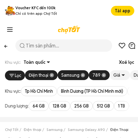
Voucher KFC đến 100k
Tải app
Chỉ có trên app Chợ Tốt
Khu vực:
Toàn quốc
Xoá lọc
Điện thoại
Samsung
789
Giá
D
Lọc
Khu vực:
Tp Hồ Chí Minh
Bình Dương (TP Hồ Chí Minh mới)
Bà 
Dung lượng:
64 GB
128 GB
256 GB
512 GB
1 TB
2 
Chợ Tốt
Điện thoại
Samsung
Samsung Galaxy A90
Điện Thoại Sam