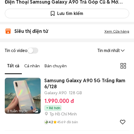
Điện Thoại Samsung Galaxy A90 Trả Góp Cũ & Mới Giá Siêu Rẻ
Lưu tìm kiếm
Siêu thị điện tử
Xem Cửa hàng
Tin có video
Tin mới nhất
Tất cả
Cá nhân
Bán chuyên
Samsung Galaxy A90 5G Trắng Ram
6/128
Galaxy A90
128 GB
1.990.000 đ
Rẻ hơn
2 tuần trước
4
Tp Hồ Chí Minh
4.2
4569
đã bán