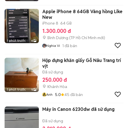
Apple iPhone 8 64GB Vàng hồng Like
New
iPhone 8
64 GB
1.300.000 đ
Bình Dương
(
TP Hồ Chí Minh
mới)
1 phút trước
6
1
đã bán
Nghia Vi
Hộp đựng khăn giấy Gỗ Nâu Trang trí
vịt
Đã sử dụng
250.000 đ
Khánh Hòa
1 phút trước
5
A
5.0
45
đã bán
Anh
Máy in Canon 6230dw đã sử dụng
Đã sử dụng