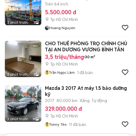
Trên 64 inch
5.500.000 đ
Tp Hồ Chí Minh
2 phút trước
3
Hoang Nguyen
CHO THUÊ PHÒNG TRỌ CHÍNH CHỦ
TẠI AN DƯƠNG VƯƠNG BÌNH TÂN
3,5 triệu/tháng
30 m²
Tp Hồ Chí Minh
T
1
đã bán
Trần Ngọc Lâm
2 phút trước
3
Mazda 3 2017 At máy 1.5 bảo dưỡng
kỹ
2017
80.000 km
Xăng
Tự động
329.000.000 đ
Tp Hồ Chí Minh
2 phút trước
11
T
11
đã bán
Tonny Tèo