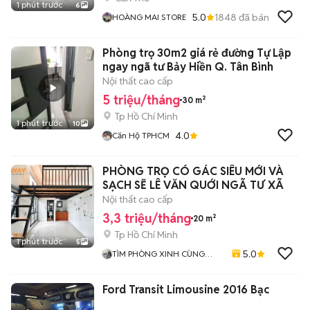
1 phút trước
6
5.0
1848
đã bán
HOÀNG MAI STORE
Phòng trọ 30m2 giá rẻ đường Tự Lập
ngay ngã tư Bảy Hiền Q. Tân Bình
Nội thất cao cấp
5 triệu/tháng
30 m²
Tp Hồ Chí Minh
1 phút trước
10
4.0
Căn Hộ TPHCM
PHÒNG TRỌ CÓ GÁC SIÊU MỚI VÀ
SẠCH SẼ LÊ VĂN QUỚI NGÃ TƯ XÃ
Nội thất cao cấp
3,3 triệu/tháng
20 m²
Tp Hồ Chí Minh
1 phút trước
5
5.0
TÌM PHÒNG XINH CÙNG
MÌNH
Ford Transit Limousine 2016 Bạc