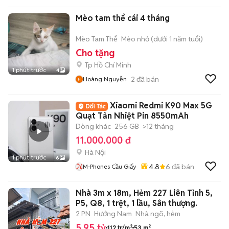
Mèo tam thể cái 4 tháng
Mèo Tam Thể
Mèo nhỏ (dưới 1 năm tuổi)
Cho tặng
Tp Hồ Chí Minh
1 phút trước
4
2
đã bán
Hoàng Nguyễn
Xiaomi Redmi K90 Max 5G
Quạt Tản Nhiệt Pin 8550mAh
Dòng khác
256 GB
>12 tháng
11.000.000 đ
Hà Nội
1 phút trước
6
4.8
6
đã bán
M-Phones Cầu Giấy
Nhà 3m x 18m, Hẻm 227 Liên Tỉnh 5,
P5, Q8, 1 trệt, 1 lầu, Sân thượng.
2 PN
Hướng Nam
Nhà ngõ, hẻm
5,95 tỷ
112 tr/m²
53 m²