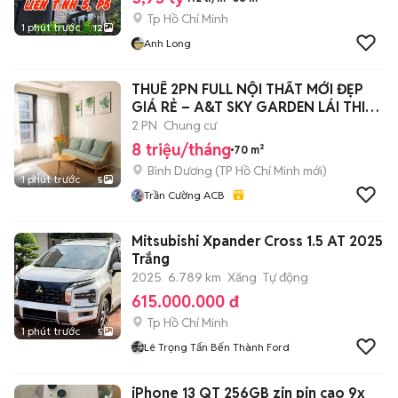
Tp Hồ Chí Minh
1 phút trước
12
Anh Long
THUÊ 2PN FULL NỘI THẤT MỚI ĐẸP
GIÁ RẺ – A&T SKY GARDEN LÁI THIÊU
8TR
2 PN
Chung cư
8 triệu/tháng
70 m²
Bình Dương
(
TP Hồ Chí Minh
mới)
1 phút trước
5
Trần Cường ACB
Mitsubishi Xpander Cross 1.5 AT 2025
Trắng
2025
6.789 km
Xăng
Tự động
615.000.000 đ
Tp Hồ Chí Minh
1 phút trước
5
Lê Trọng Tấn Bến Thành Ford
iPhone 13 QT 256GB zin pin cao 9x