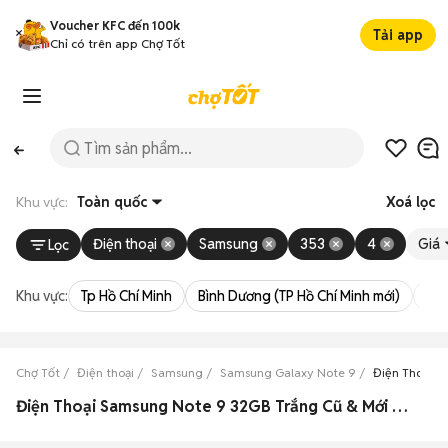
Voucher KFC đến 100k
Tải app
Chỉ có trên app Chợ Tốt
Khu vực:
Toàn quốc
Xoá lọc
Điện thoại
Samsung
353
4
Giá
Lọc
Khu vực:
Tp Hồ Chí Minh
Bình Dương (TP Hồ Chí Minh mới)
Bà 
Chợ Tốt
Điện thoại
Samsung
Samsung Galaxy Note 9
Điện Thoại S
Điện Thoại Samsung Note 9 32GB Trắng Cũ & Mới Giá Siêu Rẻ