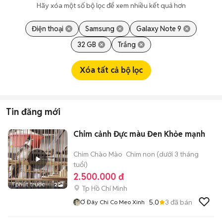
Hãy xóa một số bộ lọc để xem nhiều kết quả hơn
Điện thoại
Samsung
Galaxy Note 9
32 GB
Trắng
Xóa tất cả bộ lọc
Tin đăng mới
Chim cảnh Đực màu Đen Khỏe mạnh
Chim Chào Mào
Chim non (dưới 3 tháng
tuổi)
2.500.000 đ
1 phút trước
2
Tp Hồ Chí Minh
5.0
3
đã bán
Ơ Đây Chi Co Meo Xinh