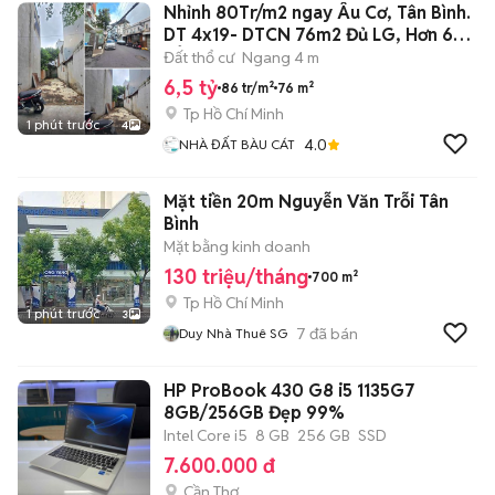
Nhỉnh 80Tr/m2 ngay Âu Cơ, Tân Bình.
DT 4x19- DTCN 76m2 Đủ LG, Hơn 6
TỶ
Đất thổ cư
Ngang 4 m
6,5 tỷ
86 tr/m²
76 m²
Tp Hồ Chí Minh
1 phút trước
4
4.0
NHÀ ĐẤT BÀU CÁT
Mặt tiền 20m Nguyễn Văn Trỗi Tân
Bình
Mặt bằng kinh doanh
130 triệu/tháng
700 m²
Tp Hồ Chí Minh
1 phút trước
3
7
đã bán
Duy Nhà Thuê SG
HP ProBook 430 G8 i5 1135G7
8GB/256GB Đẹp 99%
Intel Core i5
8 GB
256 GB
SSD
7.600.000 đ
Cần Thơ