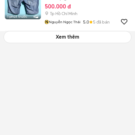
500.000 đ
Tp Hồ Chí Minh
1 phút trước
4
N
5.0
5
đã bán
Nguyễn Ngọc Thái
Xem thêm