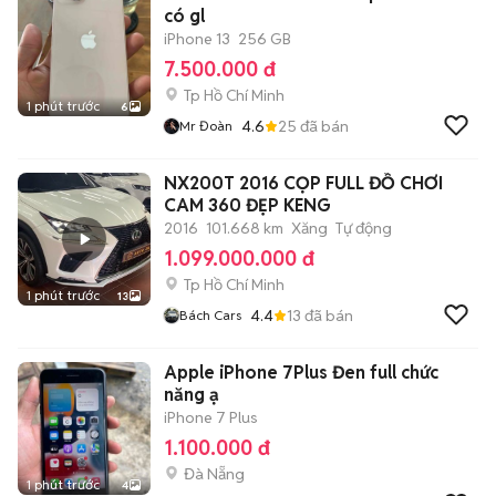
có gl
iPhone 13
256 GB
7.500.000 đ
Tp Hồ Chí Minh
1 phút trước
6
4.6
25
đã bán
Mr Đoàn
NX200T 2016 CỌP FULL ĐỒ CHƠI
CAM 360 ĐẸP KENG
2016
101.668 km
Xăng
Tự động
1.099.000.000 đ
Tp Hồ Chí Minh
1 phút trước
13
4.4
13
đã bán
Bách Cars
Apple iPhone 7Plus Đen full chức
năng ạ
iPhone 7 Plus
1.100.000 đ
Đà Nẵng
1 phút trước
4