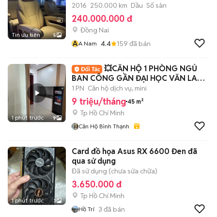
2016
250.000 km
Dầu
Số sàn
240.000.000 đ
Đồng Nai
Tin ưu tiên
5
A
4.4
159
đã bán
A Nam
💥CĂN HỘ 1 PHÒNG NGỦ
BAN CÔNG GẦN ĐẠI HỌC VĂN LANG
CS2 -FULL NT
1 PN
Căn hộ dịch vụ, mini
9 triệu/tháng
45 m²
Tp Hồ Chí Minh
1 phút trước
9
Căn Hộ Bình Thạnh
Card đồ họa Asus RX 6600 Đen đã
qua sử dụng
Đã sử dụng (chưa sửa chữa)
3.650.000 đ
Tp Hồ Chí Minh
1 phút trước
3
3
đã bán
Hồ Trí