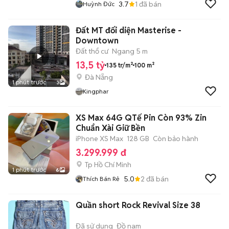
3.7
1
đã bán
Huỳnh Đức
Đất MT đối diện Masterise -
Downtown
Đất thổ cư
Ngang 5 m
13,5 tỷ
135 tr/m²
100 m²
Đà Nẵng
1 phút trước
3
Kingphar
XS Max 64G QTế Pin Còn 93% Zin
Chuẩn Xài Giữ Bền
iPhone XS Max
128 GB
Còn bảo hành
3.299.999 đ
Tp Hồ Chí Minh
1 phút trước
6
5.0
2
đã bán
Thích Bán Rẻ
Quần short Rock Revival Size 38
Đã sử dụng
Đồ nam