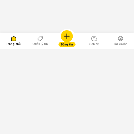
Trang chủ
Quản lý tin
Liên hệ
Tài khoản
Đăng tin
109.000 Bình chọn
Tải ứng dụng Chợ Tốt
Về Chợ Tốt
Quy chế sàn
Chính sách bảo mật
Giải quyết tranh chấp
CÔNG TY TNHH CHỢ TỐT - Người đại diện theo pháp luật: