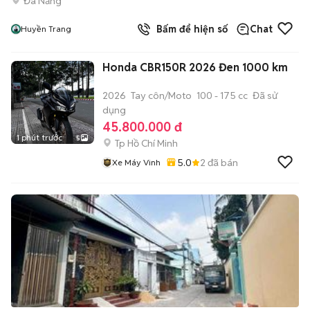
Đà Nẵng
Bấm để hiện số
Chat
Huyền Trang
Honda CBR150R 2026 Đen 1000 km
2026
Tay côn/Moto
100 - 175 cc
Đã sử
dụng
45.800.000 đ
1 phút trước
5
Tp Hồ Chí Minh
5.0
2
đã bán
Xe Máy Vinh