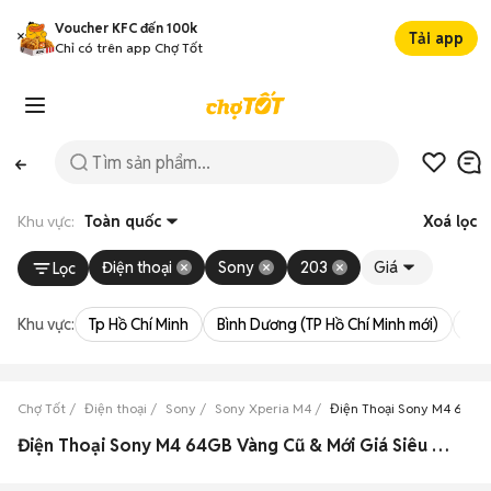
Voucher KFC đến 100k
Tải app
Chỉ có trên app Chợ Tốt
Khu vực:
Toàn quốc
Xoá lọc
Điện thoại
Sony
203
Giá
Lọc
Khu vực:
Tp Hồ Chí Minh
Bình Dương (TP Hồ Chí Minh mới)
Bà 
Chợ Tốt
Điện thoại
Sony
Sony Xperia M4
Điện Thoại Sony M4 64GB
Điện Thoại Sony M4 64GB Vàng Cũ & Mới Giá Siêu Rẻ