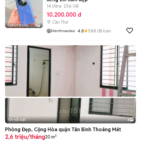
14 Ultra
256 GB
10.200.000 đ
Cần Thơ
1 phút trước
4
4.8
588
đã bán
Dienthoaidao
Tin nổi bật
6
+
2
Phòng Đẹp, Cộng Hòa quận Tân Bình Thoáng Mát
2,6 triệu/tháng
20 m²