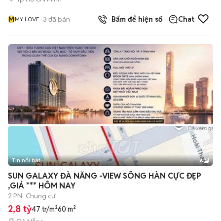
M
3
đã bán
Bấm để hiện số
Chat
MY LOVE
Tin nổi bật
6
+
2
SUN GALAXY ĐÀ NẴNG -VIEW SÔNG HÀN CỰC ĐẸP
,GIÁ *** HÔM NAY
2 PN
Chung cư
2,8 tỷ
47 tr/m²
60 m²