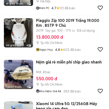
Hà Nội
41 giây trước
3
4.7
121
đã bán
Kiên PC
Piaggio Zip 100 2019 Trắng 19.000
Km . BSTP 9 Chủ
2019
Tay ga
100 - 175 cc
Đã sử dụng
13.800.000 đ
Tp Hồ Chí Minh
44 giây trước
6
N
4.8
602
đã bán
Ngọc Huy
Nệm giá rẻ miễn phí ship giao nhanh
Mới
Khác
550.000 đ
Tp Hồ Chí Minh
1 phút trước
3
283
đã bán
Kho Nệm Giá Rẻ
Xiaomi 14 Ultra 5G 12/256GB Máy
keng zin cam đẹp