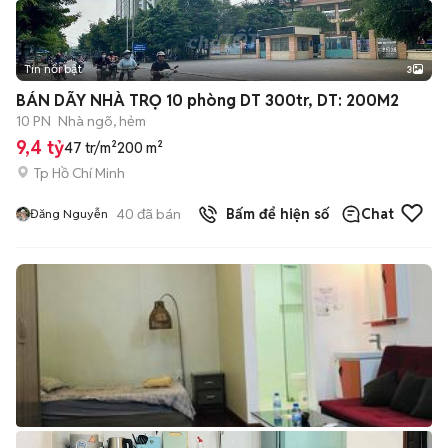
Tin nổi bật
3
BÁN DÃY NHÀ TRỌ 10 phòng DT 300tr, DT: 200M2
10 PN
Nhà ngõ, hẻm
9,4 tỷ
47 tr/m²
200 m²
Tp Hồ Chí Minh
40
đã bán
Bấm để hiện số
Chat
Đăng Nguyễn