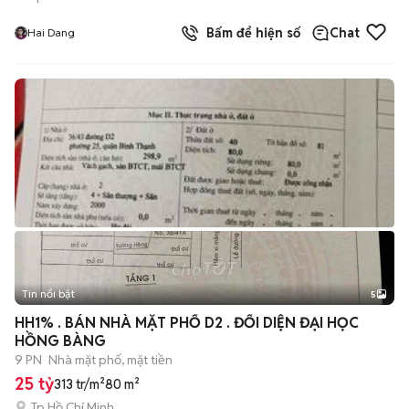
Bấm để hiện số
Chat
Hai Dang
Tin nổi bật
5
HH1% . BÁN NHÀ MẶT PHỐ D2 . ĐỐI DIỆN ĐẠI HỌC
HỒNG BÀNG
9 PN
Nhà mặt phố, mặt tiền
25 tỷ
313 tr/m²
80 m²
Tp Hồ Chí Minh