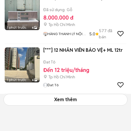
Đã sử dụng
Gỗ
8.000.000 đ
Tp Hồ Chí Minh
1 phút trước
6
577
đã
5.0
HÀNG THANH LÝ NỘI
bán
THẤT 268
[***] 12 NHÂN VIÊN BẢO VỆ+ ML 12tr
Đat Tô
Đến 12 triệu/tháng
Tp Hồ Chí Minh
1 phút trước
6
Đat Tô
Xem thêm