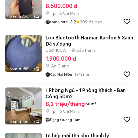
8.500.000 đ
Tp Hồ Chí Minh
1 phút trước
6
3.2
309
đã bán
Lam Store
Loa Bluetooth Harman Kardon 5 Xanh
Đã sử dụng
Dưới 100W
Hết bảo hành
1.900.000 đ
An Giang
1 phút trước
2
1
đã bán
Cậu Hai Hiền
1 Phòng Ngủ - 1 Phòng Khách - Ban
Công 50m2
8,2 triệu/tháng
50 m²
Tp Hồ Chí Minh
Đặng Quang Tâm
1 phút trước
6
tủ bếp mới tồn kho thanh lý