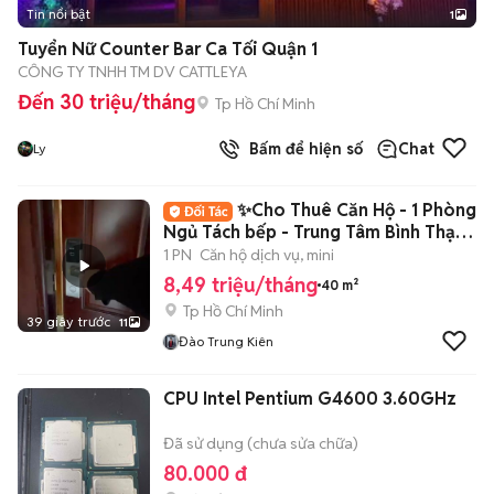
Tin nổi bật
1
Tuyển Nữ Counter Bar Ca Tối Quận 1
CÔNG TY TNHH TM DV CATTLEYA
Đến 30 triệu/tháng
Tp Hồ Chí Minh
Bấm để hiện số
Chat
Ly
✨Cho Thuê Căn Hộ - 1 Phòng
Ngủ Tách bếp - Trung Tâm Bình Thạnh
✨
1 PN
Căn hộ dịch vụ, mini
8,49 triệu/tháng
40 m²
Tp Hồ Chí Minh
39 giây trước
11
Đào Trung Kiên
CPU Intel Pentium G4600 3.60GHz
Đã sử dụng (chưa sửa chữa)
80.000 đ