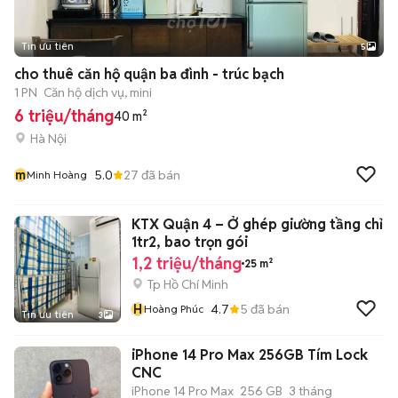
Tin ưu tiên
5
cho thuê căn hộ quận ba đình - trúc bạch
1 PN
Căn hộ dịch vụ, mini
6 triệu/tháng
40 m²
Hà Nội
m
5.0
27
đã bán
Minh Hoàng
KTX Quận 4 – Ở ghép giường tầng chỉ
1tr2, bao trọn gói
1,2 triệu/tháng
25 m²
Tp Hồ Chí Minh
H
4.7
5
đã bán
Hoàng Phúc
Tin ưu tiên
3
iPhone 14 Pro Max 256GB Tím Lock
CNC
iPhone 14 Pro Max
256 GB
3 tháng