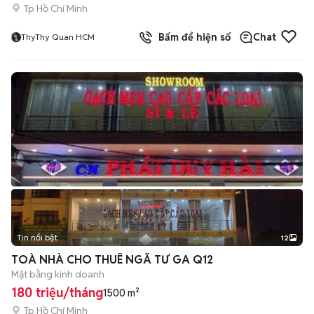
Tp Hồ Chí Minh
Bấm để hiện số
Chat
ThyThy Quan HCM
Tin nổi bật
12
+
2
TOÀ NHÀ CHO THUÊ NGÃ TƯ GA Q12
Mặt bằng kinh doanh
180 triệu/tháng
1500 m²
Tp Hồ Chí Minh