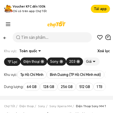
Voucher KFC đến 100k
Tải app
Chỉ có trên app Chợ Tốt
Khu vực:
Toàn quốc
Xoá lọc
Điện thoại
Sony
203
Giá
Lọc
Khu vực:
Tp Hồ Chí Minh
Bình Dương (TP Hồ Chí Minh mới)
Bà 
Dung lượng:
64 GB
128 GB
256 GB
512 GB
1 TB
2 
Chợ Tốt
Điện thoại
Sony
Sony Xperia M4
Điện Thoại Sony M4 Trắng