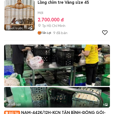
Lồng chim tre Vàng size 45
Mới
2.700.000 đ
Tp Hồ Chí Minh
1 phút trước
4
9
đã bán
Tấn Lợi
Tin nổi bật
5
NAM-442K/12H-KCN TÂN BÌNH-ĐÓNG GÓI-