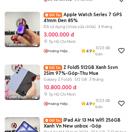
Apple Watch Series 7 GPS
41mm Đen 85%
Đã sử dụng (chưa sửa chữa)
3 tháng
3.000.000 đ
Tp Hồ Chí Minh
1 phút trước
4
1023
đã
4.9
Hoàng Hiệp
bán
Mobile
Z Fold5 512GB Xanh Ssvn
2Sim 97%-Góp-Thu Mua
Galaxy Z Fold5
512 GB
3 tháng
10.800.000 đ
Tp Hồ Chí Minh
1 phút trước
6
1023
đã
4.9
Hoàng Hiệp
bán
Mobile
iPad Air 13 M4 Wifi 256GB
Xanh Vn New unbox -Góp