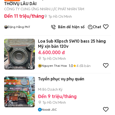
THỜIVỤ LÂU DÀI
CÔNG TY CUNG ỨNG NHÂN LỰC PHÁT NHÂN TÂM
Đến 11 triệu/tháng
Tp Hồ Chí Minh
Bấm để hiện số
Chat
Đặng Hằng PNT
Loa Sub Klipsch SW10 bass 25 hàng
Mỹ xịn bản 120v
4.600.000 đ
Tp Hồ Chí Minh
n
1.0
4
đã bán
Nguyen Thai Hoa
1 phút trước
6
Tuyển phục vụ phụ quán
Mì Bò Dzách Ký
Đến 9 triệu/tháng
Tp Hồ Chí Minh
1 phút trước
2
Noodi JSC