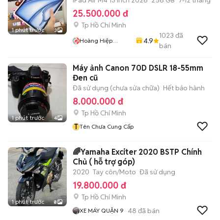
iPad Air M4 13 Inch 2026
256 GB
7-12 tháng
25.500.000 đ
Tp Hồ Chí Minh
1 phút trước
3
1023
đã
4.9
Hoàng Hiệp
bán
Mobile
Máy ảnh Canon 70D DSLR 18-55mm
Đen cũ
Đã sử dụng (chưa sửa chữa)
Hết bảo hành
8.000.000 đ
Tp Hồ Chí Minh
1 phút trước
4
T
Tên Chưa Cung Cấp
🌈Yamaha Exciter 2020 BSTP Chính
Chủ ( hỗ trợ góp)
2020
Tay côn/Moto
Đã sử dụng
19.800.000 đ
Tp Hồ Chí Minh
1 phút trước
8
48
đã bán
XE MÁY QUẬN 9