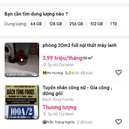
Bạn cần tìm
dung lượng
nào ?
Dung lượng:
64 GB
128 GB
256 GB
512 GB
1 TB
2 
phòng 20m2 full nội thất máy lanh
2,99 triệu/tháng
20 m²
Tp Hồ Chí Minh
M
5.0
26
đã bán
Ms Huong
1 phút trước
5
Tuyển nhân công nữ - Gia công ,
đóng gói
Bách Tùng Foods
Thương lượng
Tp Hồ Chí Minh
1 phút trước
1
2
đã bán
Trần Trọng Nghĩa