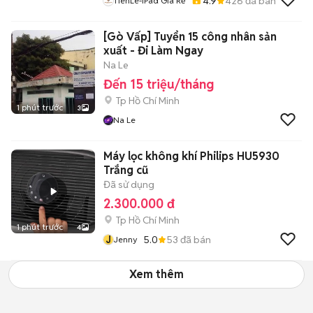
4.9
426
đã bán
TienLe-IPad Giá Rẻ
[Gò Vấp] Tuyển 15 công nhân sản
xuất - Đi Làm Ngay
Na Le
Đến 15 triệu/tháng
Tp Hồ Chí Minh
1 phút trước
3
Na Le
Máy lọc không khí Philips HU5930
Trắng cũ
Đã sử dụng
2.300.000 đ
Tp Hồ Chí Minh
1 phút trước
4
J
5.0
53
đã bán
Jenny
Xem thêm