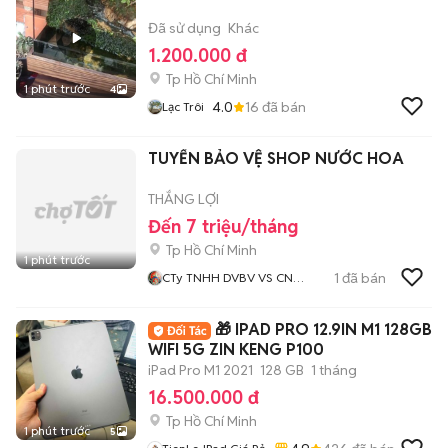
Đã sử dụng
Khác
1.200.000 đ
Tp Hồ Chí Minh
1 phút trước
4
4.0
16
đã bán
Lạc Trôi
TUYỂN BẢO VỆ SHOP NƯỚC HOA
THẮNG LỢI
Đến 7 triệu/tháng
Tp Hồ Chí Minh
1 phút trước
1
đã bán
CTy TNHH DVBV VS CN
Thắng Lợi
🎁 IPAD PRO 12.9IN M1 128GB
WIFI 5G ZIN KENG P100
iPad Pro M1 2021
128 GB
1 tháng
16.500.000 đ
Tp Hồ Chí Minh
1 phút trước
5