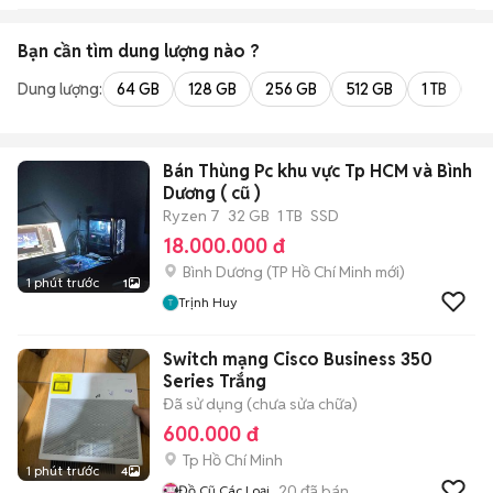
Bạn cần tìm
dung lượng
nào ?
Dung lượng:
64 GB
128 GB
256 GB
512 GB
1 TB
2 
Bán Thùng Pc khu vực Tp HCM và Bình
Dương ( cũ )
Ryzen 7
32 GB
1 TB
SSD
18.000.000 đ
Bình Dương
(
TP Hồ Chí Minh
mới)
1 phút trước
1
Trịnh Huy
Switch mạng Cisco Business 350
Series Trắng
Đã sử dụng (chưa sửa chữa)
600.000 đ
Tp Hồ Chí Minh
1 phút trước
4
20
đã bán
Đồ Cũ Các Loại