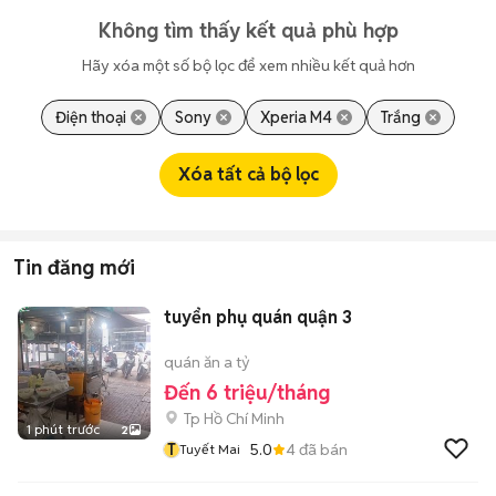
Không tìm thấy kết quả phù hợp
Hãy xóa một số bộ lọc để xem nhiều kết quả hơn
Điện thoại
Sony
Xperia M4
Trắng
Xóa tất cả bộ lọc
Tin đăng mới
tuyển phụ quán quận 3
quán ăn a tỷ
Đến 6 triệu/tháng
Tp Hồ Chí Minh
1 phút trước
2
T
5.0
4
đã bán
Tuyết Mai